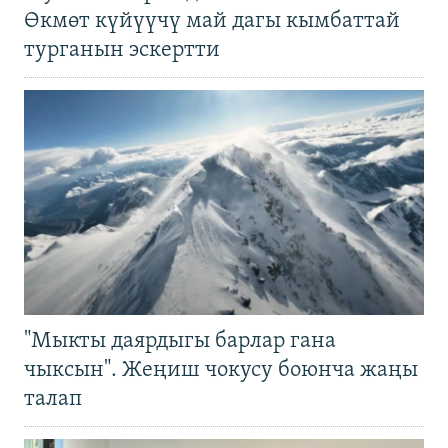
Өкмөт күйүүчү май дагы кымбаттай
турганын эскертти
"Мыкты даярдыгы барлар гана
чыксын". Жеңиш чокусу боюнча жаңы
талап