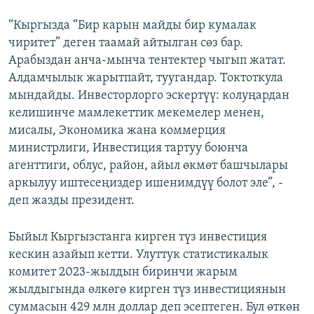
“Кыргызда “Бир карын майды бир кумалак
чиритет” деген таамай айтылган сөз бар.
Арабыздан анча-мынча тентектер чыгып жатат.
Алдамчылык жарытпайт, туугандар. Токтоткула
мындайды. Инвесторлорго эскертүү: колуңардан
келишинче мамлекеттик мекемелер менен,
мисалы, Экономика жана коммерция
министрлиги, Инвестиция тартуу боюнча
агенттиги, облус, район, айыл өкмөт башчылары
аркылуу иштесеңиздер ишенимдүү болот эле”, -
деп жазды президент.
Быйыл Кыргызстанга кирген түз инвестиция
кескин азайып кетти. Улуттук статистикалык
комитет 2023-жылдын биринчи жарым
жылдыгында өлкөгө кирген түз инвестициянын
суммасын 429 млн доллар деп эсептеген. Бул өткөн