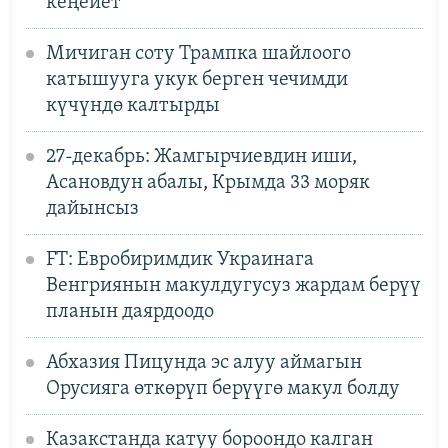
кеңейет
Мичиган соту Трампка шайлоого
катышууга укук берген чечимди
күчүндө калтырды
27-декабрь: Жамгырчиевдин иши,
Асановдун абалы, Крымда 33 моряк
дайынсыз
FT: Евробиримдик Украинага
Венгриянын макулдугусуз жардам берүү
планын даярдоодо
Абхазия Пицунда эс алуу аймагын
Орусияга өткөрүп берүүгө макул болду
Казакстанда катуу бороондо калган