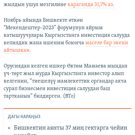
жылдын ушул мезгилине
караганда 31,7% аз.
Ноябрь айында Бишкекте өткөн
“Мекендештер-2023” форумунун айрым
катышуучулары Кыргызстанга инвестиция салууда
кепилдик жана ишеним боюнча
маселе бар экени
айтышкан.
Орусиядан келген ишкер Өктөм Мамаева мындан
үч-төрт жыл мурда Кыргызстанга инвестор алып
келгенин, “тиешелүү мамлекеттик органдар акча
сурап бизнесмен инвестиция салуудан баш
тартканын” билдирген. (BTo)
ДАГЫ КАРАҢЫЗ
Бишкектин аянты 37 миң гектарга чейин