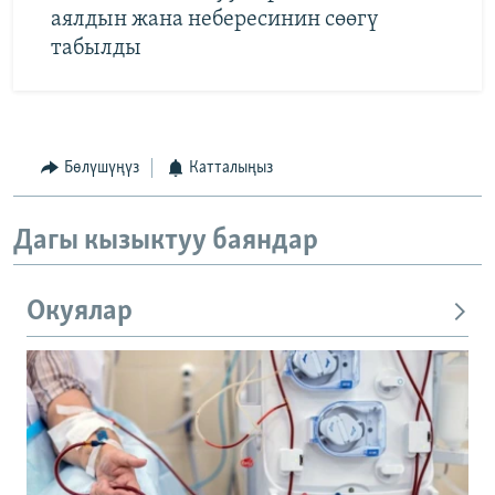
аялдын жана небересинин сөөгү
табылды
Бөлүшүңүз
Катталыңыз
Дагы кызыктуу баяндар
Окуялар