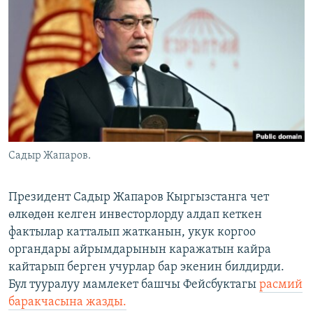
ОНЛАЙН ШЕРИНЕ
ЭЖЕ-СИҢДИЛЕР
АЗАТТЫК+
ЫҢГАЙСЫЗ СУРООЛОР
ЭЕ/АРнун бардык сайттары
Садыр Жапаров.
Президент Садыр Жапаров Кыргызстанга чет
өлкөдөн келген инвесторлорду алдап кеткен
фактылар катталып жатканын, укук коргоо
органдары айрымдарынын каражатын кайра
кайтарып берген учурлар бар экенин билдирди.
Бул тууралуу мамлекет башчы Фейсбуктагы
расмий
баракчасына жазды.