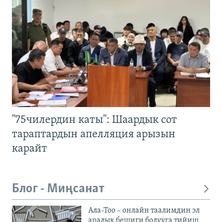
"75чилердин каты": Шаардык сот
тараптардын апелляция арызын
карайт
Блог - Миңсанат
Ала-Тоо – онлайн таалимдин эл
аралык бешиги болууга тийиш