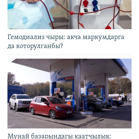
Гемодиализ чыры: акча маркумдарга
да которулганбы?
Мунай базарындагы каатчылык: