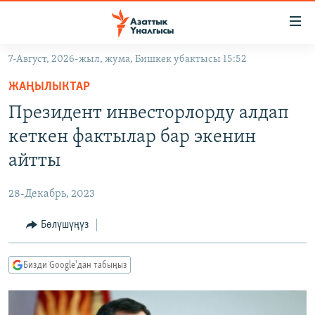
Линктер
Мазмунга
өтүңүз
7-Август, 2026-жыл, жума, Бишкек убактысы 15:52
Навигацияга
ЖАҢЫЛЫКТАР
өтүңүз
ЖАҢЫЛЫКТАР
КЫРГЫЗСТАН
Издөөгө
Президент инвесторлорду алдап
салыңыз
ДҮЙНӨ
КЫРГЫЗСТАН
кеткен фактылар бар экенин
УКРАИНА
САЯСАТ
ДҮЙНӨ
айтты
АТАЙЫН ИЛИКТӨӨ
ЭКОНОМИКА
БОРБОР АЗИЯ
28-Декабрь, 2023
ТВ ПРОГРАММАЛАР
МАДАНИЯТ
Бөлүшүңүз
ПОДКАСТ
БҮГҮН АЗАТТЫКТА
ӨЗГӨЧӨ ПИКИР
ЭКСПЕРТТЕР ТАЛДАЙТ
Бизди Google'дан табыңыз
БИЗ ЖАНА ДҮЙНӨ
Русский
ДАНИСТЕ