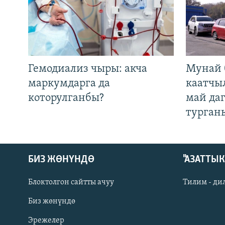
Гемодиализ чыры: акча
Мунай 
маркумдарга да
каатчы
которулганбы?
май да
турган
БИЗ ЖӨНҮНДӨ
"АЗАТТЫ
Блоктолгон сайтты ачуу
Тилим - ди
Биз жөнүндө
Русский
Эрежелер