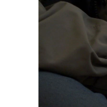
ЭЖЕ-СИҢДИЛЕР
АЗАТТЫК+
ЫҢГАЙСЫЗ СУРООЛОР