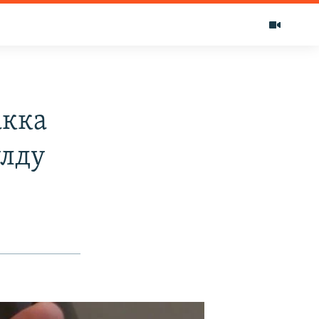
акка
улду