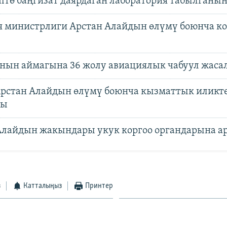
тө баңгизат даярдаган лаборатория табылганы
 министрлиги Арстан Алайдын өлүмү боюнча к
нын аймагына 36 жолу авиациялык чабуул жаса
рстан Алайдын өлүмү боюнча кызматтык иликт
ды
Алайдын жакындары укук коргоо органдарына а
з
Катталыңыз
Принтер