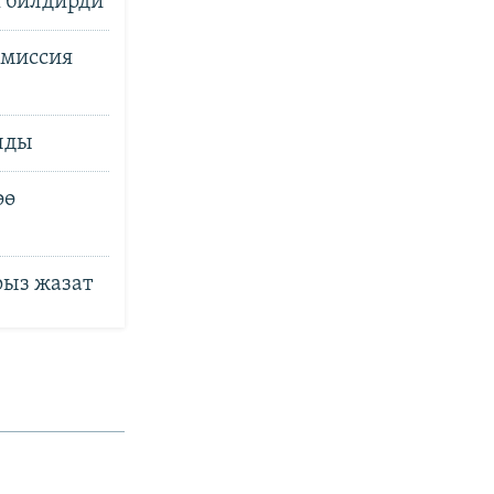
н билдирди
омиссия
лды
өө
рыз жазат