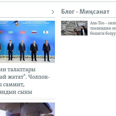
Блог - Миңсанат
Ала-Тоо – онл
таалимдин эл
бешиги болуу
ин талаптары
ай жатат". Чолпон-
ы саммит,
яндын сыны