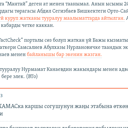
та “Мантай” деген ат менен таанымал. Анын ысымы 
агы төрагасы Абдил Сегизбаев Бишкектеги Орто-Са
үй куруп жатканы тууралуу маалыматтарда айтылган.
А
 кабарды четке каккан.
actCheck” порталы сөз болуп жаткан үй Бажы кызмат
аткери Самсалиев Абулхазы Нурлановичке таандык э
наев менен
байланышы бар экенин жазган.
 тууралуу Нурмамат Канаевдин жакындары менен адв
бере элек. (BTo)
З
ХАМАСка каршы согушунун жаңы этабына өткө
и