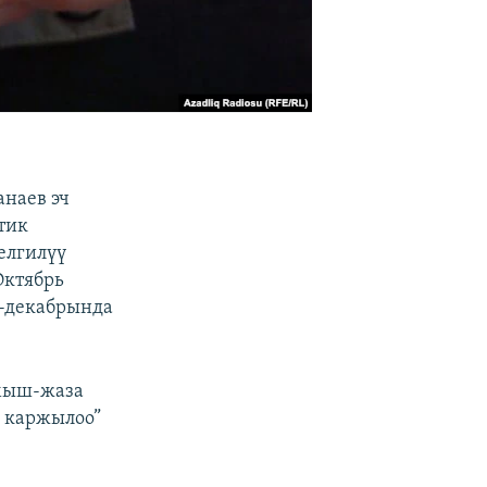
наев эч
тик
елгилүү
Октябрь
7-декабрында
лмыш-жаза
 каржылоо”