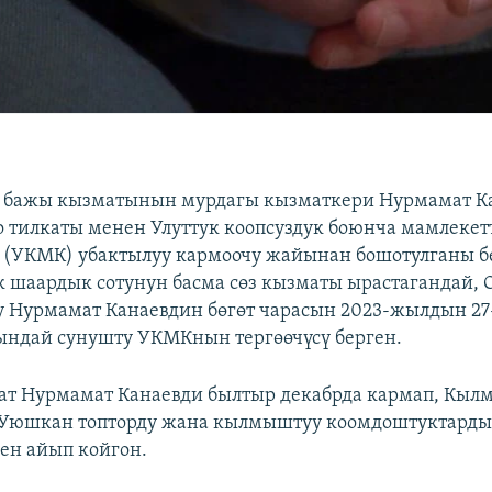
 бажы кызматынын мурдагы кызматкери Нурмамат Ка
 тилкаты менен Улуттук коопсуздук боюнча мамлекет
 (УКМК) убактылуу кармоочу жайынан бошотулганы б
к шаардык сотунун басма сөз кызматы ырастагандай, 
у Нурмамат Канаевдин бөгөт чарасын 2023-жылдын 2
ындай сунушту УКМКнын тергөөчүсү берген.
ат Нурмамат Канаевди былтыр декабрда кармап, Кы
“Уюшкан топторду жана кылмыштуу коомдоштуктарды
ен айып койгон.