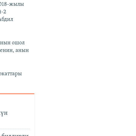
2018-жылы
й-2
бдил
ынын ошол
кенин, анын
окаттары
нүн