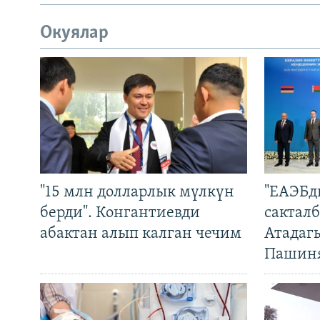
Окуялар
"15 млн долларлык мүлкүн
"ЕАЭБд
берди". Конгантиевди
сакталб
абактан алып калган чечим
Атадаг
Пашин