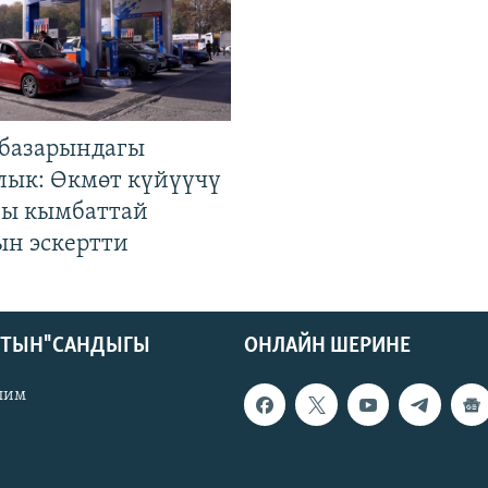
базарындагы
лык: Өкмөт күйүүчү
гы кымбаттай
ын эскертти
КТЫН" САНДЫГЫ
ОНЛАЙН ШЕРИНЕ
лим