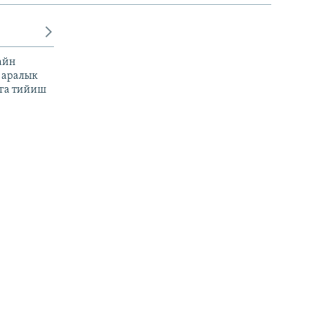
айн
 аралык
га тийиш