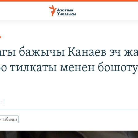
Р
гы бажычы Канаев эч ж
о тилкаты менен бошот
з
ан табыңыз