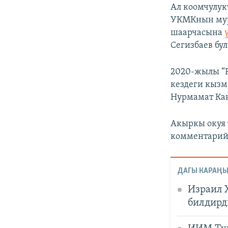
Ал коомчулук
УКМКнын мурд
шаарчасына
Сегизбаев бул
2020-жылы “F
кездеги кызм
Нурмамат Ка
Акыркы окуя
комментарий 
ДАГЫ КАРАҢЫ
Израил 
билдирд