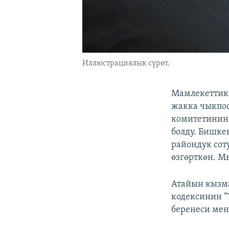
Иллюстрациялык сүрөт.
Мамлекеттик
жакка чыкпоо
комитетинин
болду. Бишке
райондук сот
өзгөрткөн. М
Атайын кызм
кодексинин 
беренеси мен