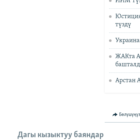
ИИМ Түп
Юстиция
түздү
Украина
ЖАКта А
баштал
Арстан 
Бөлүшүңү
Дагы кызыктуу баяндар