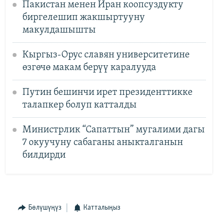
Пакистан менен Иран коопсуздукту
биргелешип жакшыртууну
макулдашышты
Кыргыз-Орус славян университетине
өзгөчө макам берүү каралууда
Путин бешинчи ирет президенттикке
талапкер болуп катталды
Министрлик “Сапаттын” мугалими дагы
7 окуучуну сабаганы аныкталганын
билдирди
Бөлүшүңүз
Катталыңыз