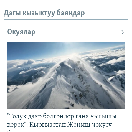
Дагы кызыктуу баяндар
Окуялар
"Толук даяр болгондор гана чыгышы
керек". Кыргызстан Жеңиш чокусу