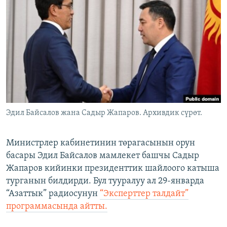
ОНЛАЙН ШЕРИНЕ
ЭЖЕ-СИҢДИЛЕР
АЗАТТЫК+
ЫҢГАЙСЫЗ СУРООЛОР
ЭЕ/АРнун бардык сайттары
Эдил Байсалов жана Cадыр Жапаров. Архивдик сүрөт.
Министрлер кабинетинин төрагасынын орун
басары Эдил Байсалов мамлекет башчы Садыр
Жапаров кийинки президенттик шайлоого катыша
турганын билдирди. Бул тууралуу ал 29-январда
“Азаттык” радиосунун
“Эксперттер талдайт”
программасында айтты.