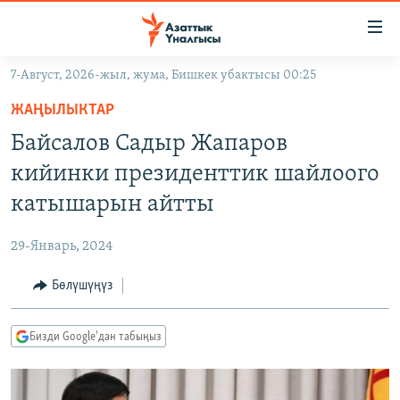
Линктер
Мазмунга
өтүңүз
7-Август, 2026-жыл, жума, Бишкек убактысы 00:25
Навигацияга
ЖАҢЫЛЫКТАР
өтүңүз
ЖАҢЫЛЫКТАР
КЫРГЫЗСТАН
Издөөгө
Байсалов Cадыр Жапаров
салыңыз
ДҮЙНӨ
КЫРГЫЗСТАН
кийинки президенттик шайлоого
УКРАИНА
САЯСАТ
ДҮЙНӨ
катышарын айтты
АТАЙЫН ИЛИКТӨӨ
ЭКОНОМИКА
БОРБОР АЗИЯ
29-Январь, 2024
ТВ ПРОГРАММАЛАР
МАДАНИЯТ
Бөлүшүңүз
ПОДКАСТ
БҮГҮН АЗАТТЫКТА
ӨЗГӨЧӨ ПИКИР
ЭКСПЕРТТЕР ТАЛДАЙТ
Бизди Google'дан табыңыз
БИЗ ЖАНА ДҮЙНӨ
Русский
ДАНИСТЕ