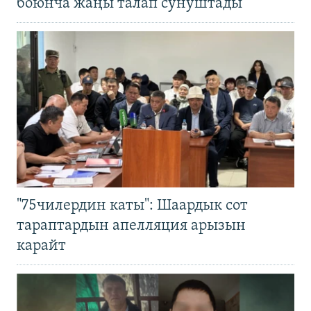
боюнча жаңы талап сунуштады
"75чилердин каты": Шаардык сот
тараптардын апелляция арызын
карайт