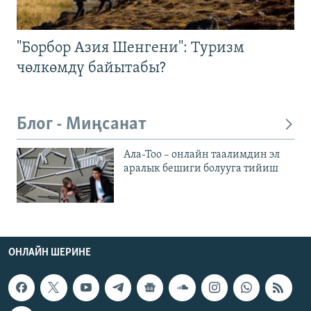
"Борбор Азия Шенгени": Туризм
чөлкөмдү байытабы?
Блог - Миңсанат
Ала-Тоо – онлайн таалимдин эл
аралык бешиги болууга тийиш
ОНЛАЙН ШЕРИНЕ