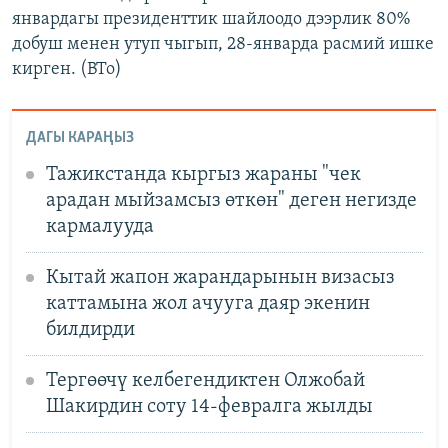
январдагы президенттик шайлоодо дээрлик 80%
добуш менен утуп чыгып, 28-январда расмий ишке
кирген. (BTo)
ДАГЫ КАРАҢЫЗ
Тажикстанда кыргыз жараны "чек
арадан мыйзамсыз өткөн" деген негизде
кармалууда
Кытай жапон жарандарынын визасыз
каттамына жол ачууга даяр экенин
билдирди
Тергөөчү келбегендиктен Олжобай
Шакирдин соту 14-февралга жылды