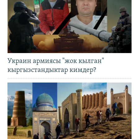
Украин армиясы "жок кылган"
кыргызстандыктар кимдер?