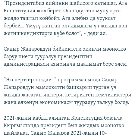
“Президентибиз кийинки шайлоого катышат. Ага
Конституция жол берет. Ошондуктан муну орто
жолдо таштап койбойт. Ага элибиз да уруксат
бербейт. Үмүтү жанган эл алдыдагы үч жылда көп
жетишкендиктерге күбө болот”, - деди ал.
Садыр Жапаровдун бийликтеги экинчи мөөнөткө
баруу ниети тууралуу президенттин
администрациясы азырынча маалымат бере элек.
“Эксперттер талдайт” программасында Садыр
Жапаровдун мамлекетти башкарып турган үч
жылда жасаган иштери, кетирилген кемчиликтери
жана өлкөнүн экономикасы тууралуу талкуу болду.
2021-жылы кабыл алынган Конституция боюнча
Кыргызстанда президент беш жылдык мөөнөткө
шайланат. Садыр Жапаров 2021-жылы 10-