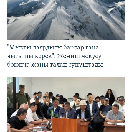
"Мыкты даярдыгы барлар гана
чыгышы керек". Жеңиш чокусу
боюнча жаңы талап сунуштады