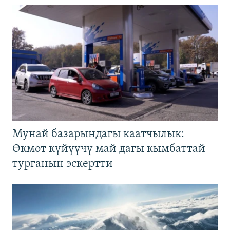
Мунай базарындагы каатчылык:
Өкмөт күйүүчү май дагы кымбаттай
турганын эскертти