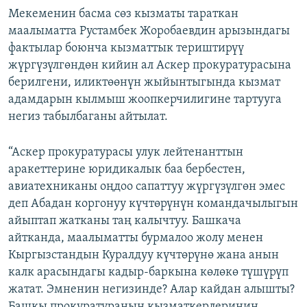
Мекеменин басма сөз кызматы тараткан
маалыматта Рустамбек Жоробаевдин арызындагы
фактылар боюнча кызматтык териштирүү
жүргүзүлгөндөн кийин ал Аскер прокуратурасына
берилгени, иликтөөнүн жыйынтыгында кызмат
адамдарын кылмыш жоопкерчилигине тартууга
негиз табылбаганы айтылат.
“Аскер прокуратурасы улук лейтенанттын
аракеттерине юридикалык баа бербестен,
авиатехниканы оңдоо сапаттуу жүргүзүлгөн эмес
деп Абадан коргонуу күчтөрүнүн командачылыгын
айыптап жатканы таң калычтуу. Башкача
айтканда, маалыматты бурмалоо жолу менен
Кыргызстандын Куралдуу күчтөрүнө жана анын
калк арасындагы кадыр-баркына көлөкө түшүрүп
жатат. Эмненин негизинде? Алар кайдан алышты?
Башкы прокуратуранын кызматкерлеринин