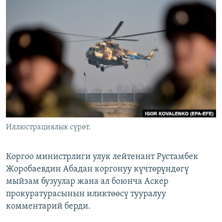
ОНЛАЙН ШЕРИНЕ
ЭЖЕ-СИҢДИЛЕР
АЗАТТЫК+
ЫҢГАЙСЫЗ СУРООЛОР
ЭЕ/АРнун бардык сайттары
Иллюстрациялык сүрөт.
Коргоо министрлиги улук лейтенант Рустамбек
Жоробаевдин Абадан коргонуу күчтөрүндөгү
мыйзам бузуулар жана ал боюнча Аскер
прокуратурасынын иликтөөсү тууралуу
комментарий берди.