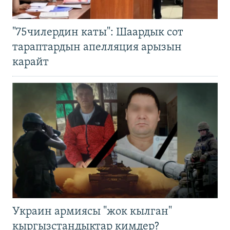
"75чилердин каты": Шаардык сот
тараптардын апелляция арызын
карайт
Украин армиясы "жок кылган"
кыргызстандыктар кимдер?