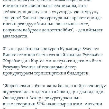
ичинен ким авиациялык техниканы, аны
тейлөөнү, оңдоону жана учууларды уюштурууну
түшүнөт? Башкы прокуратуранын аракеттеринде
иштин реалдуу абалынын чагылышы эмес,
популизм көбүрөөк деп эсептейбиз”, - деп айтылат
маалыматта.
31-январда башкы прокурор Курманкул Зулушев
Бишкекте өткөн басма сөз жыйынында Рустамбек
Жоробаевдин Коргоо министрлигиндеги мыйзам
бузуулар боюнча айткандарын Аскер
прокуратурасы териштиргенин билдирген.
“Жоробаевдин айткандары боюнча кайра текшерүү
жүргүзгөндө ал адамдын айткандары далилденди.
Ошондуктан Аскер прокуратурасынын
кызматкеринин 50% алмаштырып атам. Анткени