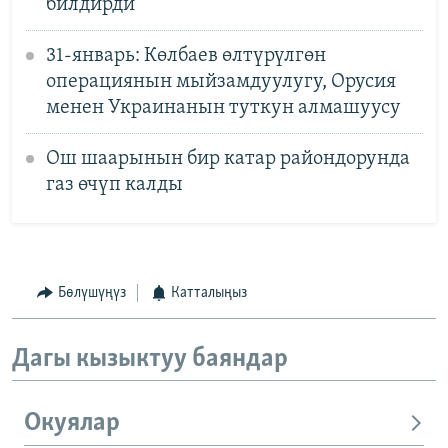
билдирди
31-январь: Көлбаев өлтүрүлгөн
операциянын мыйзамдуулугу, Орусия
менен Украинанын туткун алмашуусу
Ош шаарынын бир катар райондорунда
газ өчүп калды
Бөлүшүңүз
Катталыңыз
Дагы кызыктуу баяндар
Окуялар