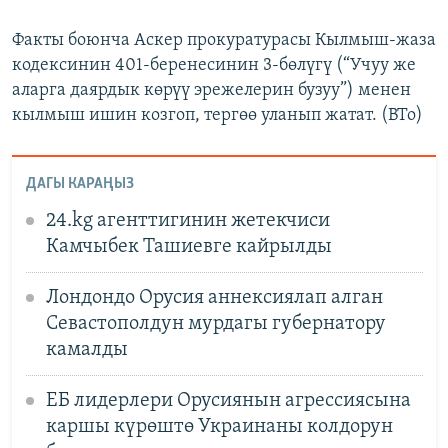
Факты боюнча Аскер прокуратурасы Кылмыш-жаза
кодексинин 401-беренесинин 3-бөлүгү (“Учуу же
аларга даярдык көрүү эрежелерин бузуу”) менен
кылмыш ишин козгоп, тергөө уланып жатат. (BTo)
ДАГЫ КАРАҢЫЗ
24.kg агенттигинин жетекчиси
Камчыбек Ташиевге кайрылды
Лондондо Орусия аннексиялап алган
Севастополдун мурдагы губернатору
камалды
ЕБ лидерлери Орусиянын агрессиясына
каршы күрөштө Украинаны колдорун