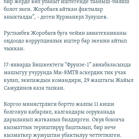
бир жерде көп убакыт иштегенде тааныш-билиш
болот экен. Жоробаев айткан фактылар
аныкталды”, - деген Курманкул Зулушев.
Рустамбек Жоробаев буга чейин авиатехниканы
оңдоодо коррупциялык иштер бар экенин айтып
чыккан.
17-январда Бишкектеги “Фрунзе-1” авиабазасында
машыгуу учурунда Ми-8МТВ аскердик тик учак
кулап, экипаждын командири, 29 жаштагы Жайыл
Самудинов каза тапкан.
Коргоо министрлиги бортто жалпы 11 киши
болгонун кабарлап, калгандары ооруканада
дарыланып жатканын билдирген. Окуя боюнча
кызматтык териштирүү башталып, бир нече
кызматкер жумуштан убактылуу четтетилген.