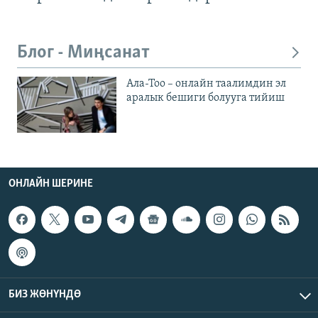
Блог - Миңсанат
Ала-Тоо – онлайн таалимдин эл
аралык бешиги болууга тийиш
ОНЛАЙН ШЕРИНЕ
БИЗ ЖӨНҮНДӨ