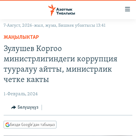
Линктер
Мазмунга
өтүңүз
7-Август, 2026-жыл, жума, Бишкек убактысы 13:41
Навигацияга
ЖАҢЫЛЫКТАР
өтүңүз
ЖАҢЫЛЫКТАР
КЫРГЫЗСТАН
Издөөгө
Зулушев Коргоо
салыңыз
ДҮЙНӨ
КЫРГЫЗСТАН
министрлигиндеги коррупция
УКРАИНА
САЯСАТ
ДҮЙНӨ
тууралуу айтты, министрлик
АТАЙЫН ИЛИКТӨӨ
ЭКОНОМИКА
БОРБОР АЗИЯ
четке какты
ТВ ПРОГРАММАЛАР
МАДАНИЯТ
1-Февраль, 2024
ПОДКАСТ
БҮГҮН АЗАТТЫКТА
Бөлүшүңүз
ӨЗГӨЧӨ ПИКИР
ЭКСПЕРТТЕР ТАЛДАЙТ
БИЗ ЖАНА ДҮЙНӨ
Русский
Бизди Google'дан табыңыз
ДАНИСТЕ