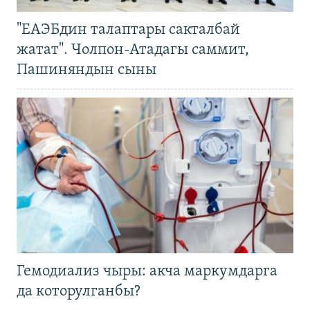
"ЕАЭБдин талаптары сакталбай
жатат". Чолпон-Атадагы саммит,
Пашиняндын сыны
Гемодиализ чыры: акча маркумдарга
да которулганбы?