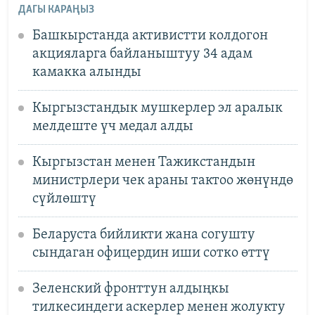
ДАГЫ КАРАҢЫЗ
Башкырстанда активистти колдогон
акцияларга байланыштуу 34 адам
камакка алынды
Кыргызстандык мушкерлер эл аралык
мелдеште үч медал алды
Кыргызстан менен Тажикстандын
министрлери чек араны тактоо жөнүндө
сүйлөштү
Беларуста бийликти жана согушту
сындаган офицердин иши сотко өттү
Зеленский фронттун алдыңкы
тилкесиндеги аскерлер менен жолукту