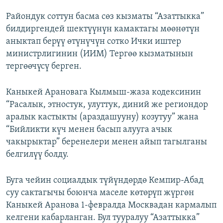
Райондук соттун басма сөз кызматы “Азаттыкка”
билдиргендей шектүүнүн камактагы мөөнөтүн
аныктап берүү өтүнүчүн сотко Ички иштер
министрлигинин (ИИМ) Тергөө кызматынын
тергөөчүсү берген.
Каныкей Арановага Кылмыш-жаза кодексинин
“Расалык, этностук, улуттук, диний же региондор
аралык кастыкты (араздашууну) козутуу” жана
“Бийликти күч менен басып алууга ачык
чакырыктар” беренелери менен айып тагылганы
белгилүү болду.
Буга чейин социалдык түйүндөрдө Кемпир-Абад
суу сактагычы боюнча маселе көтөрүп жүргөн
Каныкей Аранова 1-февралда Москвадан кармалып
келгени кабарланган. Бул тууралуу “Азаттыкка”