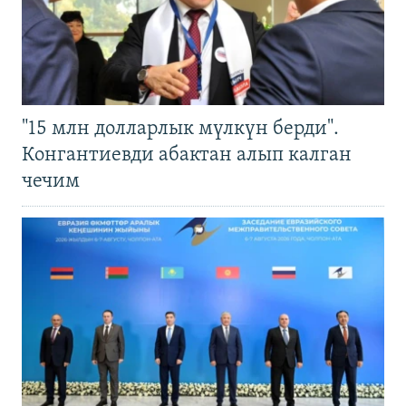
"15 млн долларлык мүлкүн берди".
Конгантиевди абактан алып калган
чечим