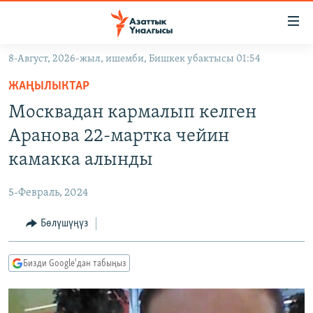
Линктер
Мазмунга
өтүңүз
8-Август, 2026-жыл, ишемби, Бишкек убактысы 01:54
Навигацияга
ЖАҢЫЛЫКТАР
өтүңүз
ЖАҢЫЛЫКТАР
КЫРГЫЗСТАН
Издөөгө
Москвадан кармалып келген
салыңыз
ДҮЙНӨ
КЫРГЫЗСТАН
Аранова 22-мартка чейин
УКРАИНА
САЯСАТ
ДҮЙНӨ
камакка алынды
АТАЙЫН ИЛИКТӨӨ
ЭКОНОМИКА
БОРБОР АЗИЯ
5-Февраль, 2024
ТВ ПРОГРАММАЛАР
МАДАНИЯТ
Бөлүшүңүз
ПОДКАСТ
БҮГҮН АЗАТТЫКТА
ӨЗГӨЧӨ ПИКИР
ЭКСПЕРТТЕР ТАЛДАЙТ
Бизди Google'дан табыңыз
БИЗ ЖАНА ДҮЙНӨ
Русский
ДАНИСТЕ