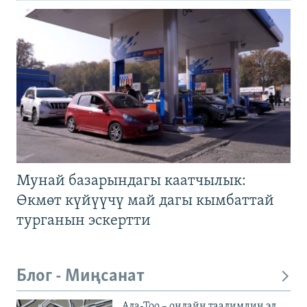
Мунай базарындагы каатчылык:
Өкмөт күйүүчү май дагы кымбаттай
турганын эскертти
Блог - Миңсанат
Ала-Тоо – онлайн таалимдин эл