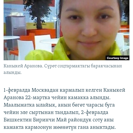
ОНЛАЙН ШЕРИНЕ
ЭЖЕ-СИҢДИЛЕР
АЗАТТЫК+
ЫҢГАЙСЫЗ СУРООЛОР
ЭЕ/АРнун бардык сайттары
Каныкей Аранова. Сүрөт соцтармактагы баракчасынан
алынды.
1-февралда Москвадан кармалып келген Каныкей
Аранова 22-мартка чейин камакка алынды.
Маалыматка ылайык, анын бөгөт чарасы буга
чейин эле сыртынан тандалып, 2-февралда
Бишкектин Биринчи Май райондук соту аны
камакта кармоонун мөөнөтүн гана аныктады.