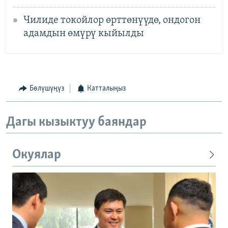
Чилиде токойлор өрттөнүүдө, ондогон
адамдын өмүрү кыйылды
Бөлүшүңүз
Катталыңыз
Дагы кызыктуу баяндар
Окуялар