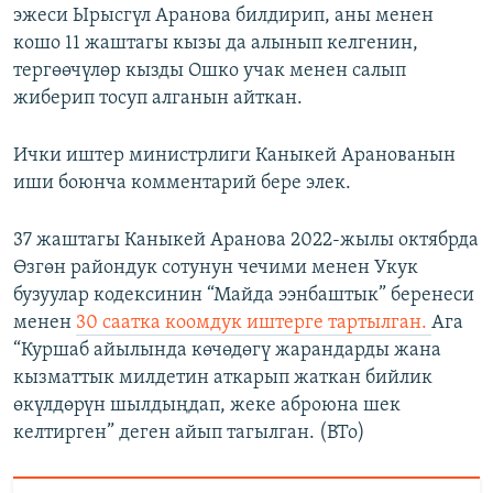
эжеси Ырысгүл Аранова билдирип, аны менен
кошо 11 жаштагы кызы да алынып келгенин,
тергөөчүлөр кызды Ошко учак менен салып
жиберип тосуп алганын айткан.
Ички иштер министрлиги Каныкей Аранованын
иши боюнча комментарий бере элек.
37 жаштагы Каныкей Аранова 2022-жылы октябрда
Өзгөн райондук сотунун чечими менен Укук
бузуулар кодексинин “Майда ээнбаштык” беренеси
менен
30 саатка коомдук иштерге тартылган.
Ага
“Куршаб айылында көчөдөгү жарандарды жана
кызматтык милдетин аткарып жаткан бийлик
өкүлдөрүн шылдыңдап, жеке аброюна шек
келтирген” деген айып тагылган. (BTo)