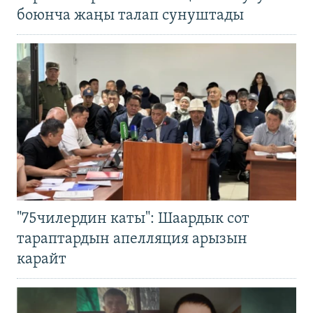
боюнча жаңы талап сунуштады
"75чилердин каты": Шаардык сот
тараптардын апелляция арызын
карайт