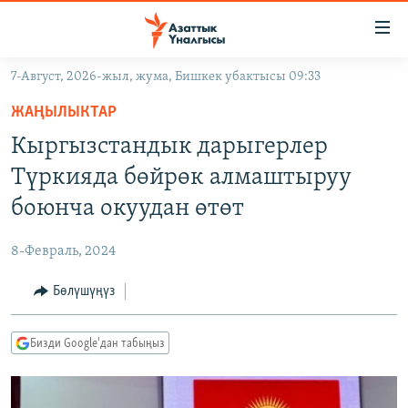
Линктер
Мазмунга
өтүңүз
7-Август, 2026-жыл, жума, Бишкек убактысы 09:33
Навигацияга
ЖАҢЫЛЫКТАР
өтүңүз
ЖАҢЫЛЫКТАР
КЫРГЫЗСТАН
Издөөгө
Кыргызстандык дарыгерлер
салыңыз
ДҮЙНӨ
КЫРГЫЗСТАН
Түркияда бөйрөк алмаштыруу
УКРАИНА
САЯСАТ
ДҮЙНӨ
боюнча окуудан өтөт
АТАЙЫН ИЛИКТӨӨ
ЭКОНОМИКА
БОРБОР АЗИЯ
8-Февраль, 2024
ТВ ПРОГРАММАЛАР
МАДАНИЯТ
Бөлүшүңүз
ПОДКАСТ
БҮГҮН АЗАТТЫКТА
ӨЗГӨЧӨ ПИКИР
ЭКСПЕРТТЕР ТАЛДАЙТ
Бизди Google'дан табыңыз
БИЗ ЖАНА ДҮЙНӨ
Русский
ДАНИСТЕ