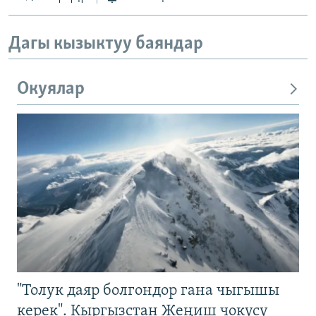
Дагы кызыктуу баяндар
Окуялар
"Толук даяр болгондор гана чыгышы
керек". Кыргызстан Жеңиш чокусу