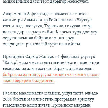
айдан кийин дагы төрт дарыгер жөнөтүлөт.
Алар менен 8-февралда саламаттык сактоо
министри Алымкадыр Бейшеналиев Улуттук
госпиталда жолугуп, Түркиядан окуудан өтүп
келген дарыгерлер кийин Кыргыз-түрк достугу
ооруканасында бөйрөк алмаштыруу
операцияларын жасай турганын айтты.
Президент Садыр Жапаров 6-февралда улуттук
“Кабар” маалымат агенттигине берген маегинде
гемодиализ алып жаткан бардык адамдардын
бөйрөк алмаштыруусуна кеткен чыгымды өкмөт
төлөп берерин билдирген.
Расмий маалыматка ылайык, ушул тапта өлкөдө
2654 бейтап мамлекеттик программа аркылуу
гемодиализ алып жатат. Президент алардын