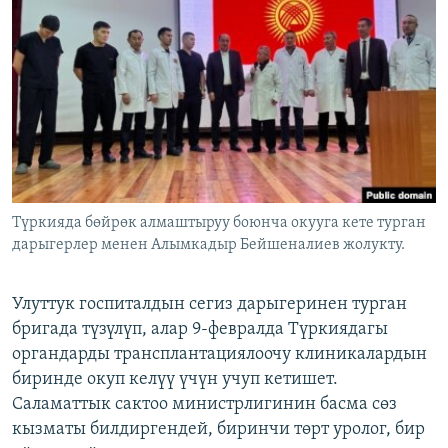
ОНЛАЙН ШЕРИНЕ
ЭЖЕ-СИҢДИЛЕР
АЗАТТЫК+
ЫҢГАЙСЫЗ СУРООЛОР
ЭЕ/АРнун бардык сайттары
Түркияда бөйрөк алмаштыруу боюнча окууга кете турган
дарыгерлер менен Алымкадыр Бейшеналиев жолукту.
Улуттук госпиталдын сегиз дарыгеринен турган
бригада түзүлүп, алар 9-февралда Түркиядагы
органдарды трансплантациялоочу клиникалардын
биринде окуп келүү үчүн учуп кетишет.
Саламаттык сактоо министрлигинин басма сөз
кызматы билдиргендей, биринчи төрт уролог, бир