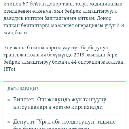
ичинен 50 бейтап донор таап, толук медициналык
изилдөөдөн өткөнүн, эми бөйрөк алмаштырууга
даярдык иштери башталганын айткан. Донор
тапкан бейтаптарга мамлекет операциясы үчүн 7-8
миң бөлөт.
Эне жана баланы коргоо улуттук борборунун
трансплантология бөлүмүндө 2018-жылдан бери
бөйрөк алмаштыруу боюнча 44 операция жасалган.
(BTo)
ДАГЫ КАРАҢЫЗ
Бишкек–Ош жолунда жүк ташуучу
автоунааларга чектөө киргизилди
Депутат "Урал аба жолдорунун" ишине