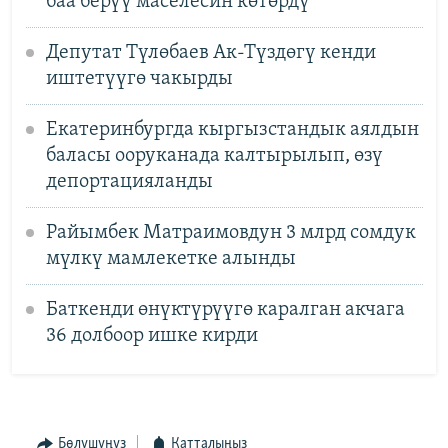
баа берүү маселесин көтөрдү
Депутат Түлөбаев Ак-Түздөгү кенди
иштетүүгө чакырды
Екатеринбургда кыргызстандык аялдын
баласы ооруканада калтырылып, өзү
депортацияланды
Райымбек Матраимовдун 3 млрд сомдук
мүлкү мамлекетке алынды
Баткенди өнүктүрүүгө каралган акчага
36 долбоор ишке кирди
Бөлүшүңүз
Катталыңыз