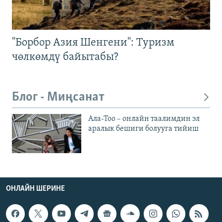
"Борбор Азия Шенгени": Туризм
чөлкөмдү байытабы?
Блог - Миңсанат
Ала-Тоо – онлайн таалимдин эл
аралык бешиги болууга тийиш
ОНЛАЙН ШЕРИНЕ