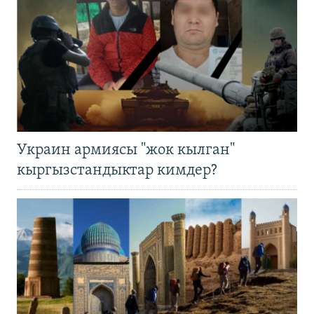
Украин армиясы "жок кылган"
кыргызстандыктар кимдер?