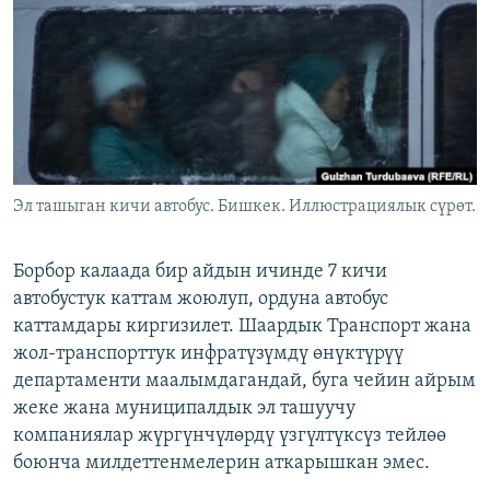
ОНЛАЙН ШЕРИНЕ
ЭЖЕ-СИҢДИЛЕР
АЗАТТЫК+
ЫҢГАЙСЫЗ СУРООЛОР
ЭЕ/АРнун бардык сайттары
Эл ташыган кичи автобус. Бишкек. Иллюстрациялык сүрөт.
Борбор калаада бир айдын ичинде 7 кичи
автобустук каттам жоюлуп, ордуна автобус
каттамдары киргизилет. Шаардык Транспорт жана
жол-транспорттук инфратүзүмдү өнүктүрүү
департаменти маалымдагандай, буга чейин айрым
жеке жана муниципалдык эл ташуучу
компаниялар жүргүнчүлөрдү үзгүлтүксүз тейлөө
боюнча милдеттенмелерин аткарышкан эмес.