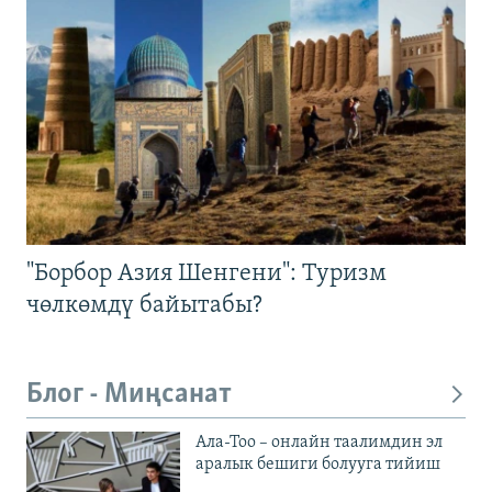
"Борбор Азия Шенгени": Туризм
чөлкөмдү байытабы?
Блог - Миңсанат
Ала-Тоо – онлайн таалимдин эл
аралык бешиги болууга тийиш