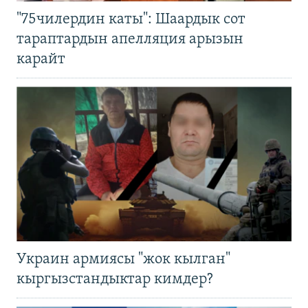
"75чилердин каты": Шаардык сот
тараптардын апелляция арызын
карайт
Украин армиясы "жок кылган"
кыргызстандыктар кимдер?