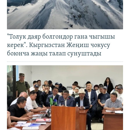
"Толук даяр болгондор гана чыгышы
керек". Кыргызстан Жеңиш чокусу
боюнча жаңы талап сунуштады