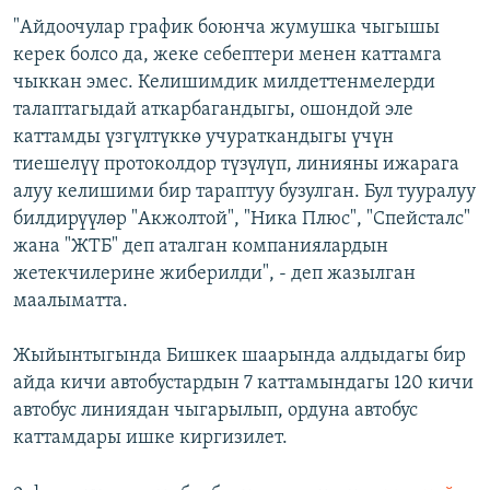
"Айдоочулар график боюнча жумушка чыгышы
керек болсо да, жеке себептери менен каттамга
чыккан эмес. Келишимдик милдеттенмелерди
талаптагыдай аткарбагандыгы, ошондой эле
каттамды үзгүлтүккө учураткандыгы үчүн
тиешелүү протоколдор түзүлүп, линияны ижарага
алуу келишими бир тараптуу бузулган. Бул тууралуу
билдирүүлөр "Акжолтой", "Ника Плюс", "Спейсталс"
жана "ЖТБ" деп аталган компаниялардын
жетекчилерине жиберилди", - деп жазылган
маалыматта.
Жыйынтыгында Бишкек шаарында алдыдагы бир
айда кичи автобустардын 7 каттамындагы 120 кичи
автобус линиядан чыгарылып, ордуна автобус
каттамдары ишке киргизилет.