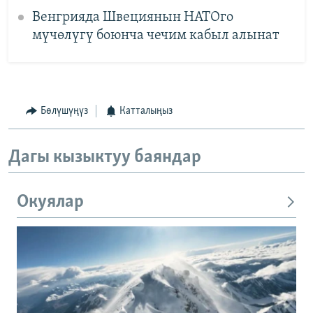
Венгрияда Швециянын НАТОго
мүчөлүгү боюнча чечим кабыл алынат
Бөлүшүңүз
Катталыңыз
Дагы кызыктуу баяндар
Окуялар