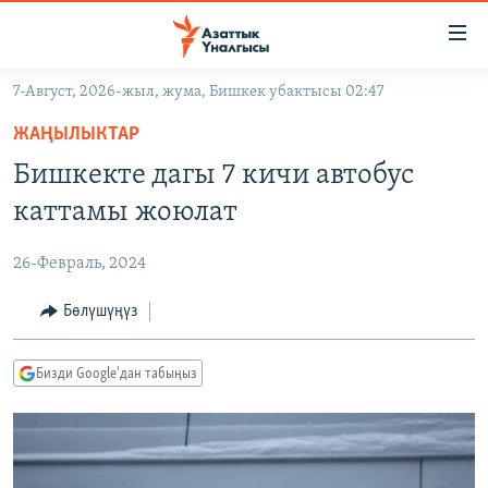
Линктер
Мазмунга
өтүңүз
7-Август, 2026-жыл, жума, Бишкек убактысы 02:47
Навигацияга
ЖАҢЫЛЫКТАР
өтүңүз
ЖАҢЫЛЫКТАР
КЫРГЫЗСТАН
Издөөгө
Бишкекте дагы 7 кичи автобус
салыңыз
ДҮЙНӨ
КЫРГЫЗСТАН
каттамы жоюлат
УКРАИНА
САЯСАТ
ДҮЙНӨ
26-Февраль, 2024
АТАЙЫН ИЛИКТӨӨ
ЭКОНОМИКА
БОРБОР АЗИЯ
ТВ ПРОГРАММАЛАР
Бөлүшүңүз
МАДАНИЯТ
ПОДКАСТ
БҮГҮН АЗАТТЫКТА
Бизди Google'дан табыңыз
ӨЗГӨЧӨ ПИКИР
ЭКСПЕРТТЕР ТАЛДАЙТ
БИЗ ЖАНА ДҮЙНӨ
Русский
ДАНИСТЕ