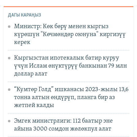
ДАГЫ КАРАҢЫЗ
Министр: Көк бөрү менен кыргыз
күрөшүн "Көчмөндөр оюнуна" киргизүү
керек
Кыргызстан ипотекалык батир куруу
үчүн Ислам өнүктүрүү банкынан 79 млн
доллар алат
“Кумтөр Голд” ишканасы 2023-жылы 13,6
тонна алтын өндүрүп, планга бир аз
жетпей калды
Эмгек министрлиги: 112 баатыр эне
айына 3000 сомдон жөлөкпул алат