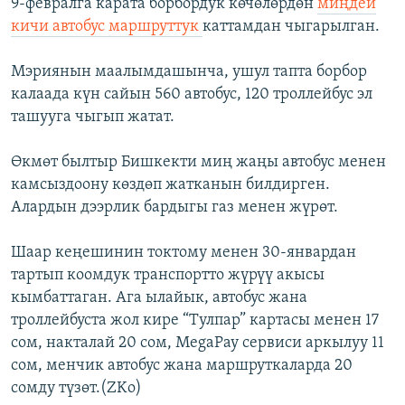
9-февралга карата борбордук көчөлөрдөн
миңдей
кичи автобус маршруттук
каттамдан чыгарылган.
Мэриянын маалымдашынча, ушул тапта борбор
калаада күн сайын 560 автобус, 120 троллейбус эл
ташууга чыгып жатат.
Өкмөт былтыр Бишкекти миң жаңы автобус менен
камсыздоону көздөп жатканын билдирген.
Алардын дээрлик бардыгы газ менен жүрөт.
Шаар кеңешинин токтому менен 30-январдан
тартып коомдук транспортто жүрүү акысы
кымбаттаган. Ага ылайык, автобус жана
троллейбуста жол кире “Тулпар” картасы менен 17
сом, накталай 20 сом, MegaPay сервиси аркылуу 11
сом, менчик автобус жана маршруткаларда 20
сомду түзөт.(ZKo)