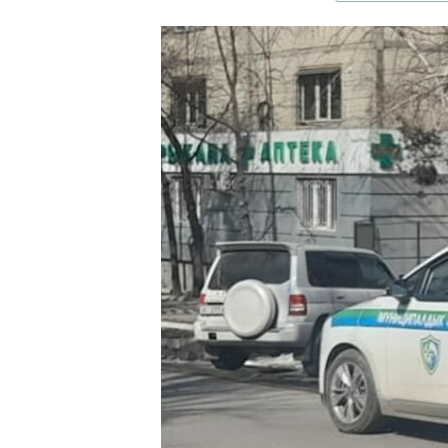
ЭЖЕ-СИҢДИЛЕР
АЗАТТЫК+
ЫҢГАЙСЫЗ СУРООЛОР