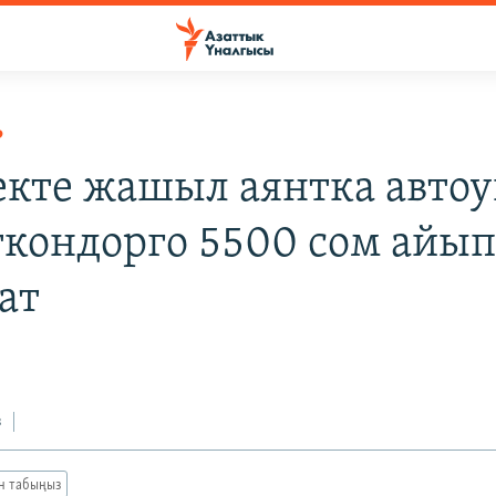
Р
кте жашыл аянтка автоу
ткондорго 5500 сом айып
ат
з
ан табыңыз