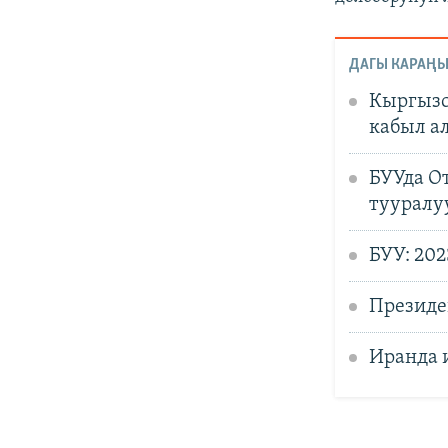
ДАГЫ КАРАҢЫ
Кыргызс
кабыл а
БУУда О
тууралу
БУУ: 20
Президе
Иранда 