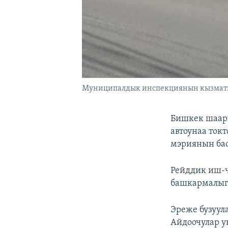
Муниципалдык инспекциянын кызматкер
Бишкек шаар
автоунаа токт
мэриянын бас
Рейддик иш-
башкармалыг
Эреже бузуул
Айдоочулар у