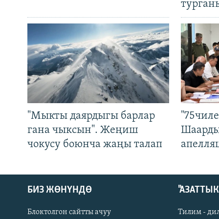
турган
"Мыкты даярдыгы барлар
"75чиле
гана чыксын". Жеңиш
Шаарды
чокусу боюнча жаңы талап
апелля
БИЗ ЖӨНҮНДӨ
"АЗАТТЫ
Блоктолгон сайтты ачуу
Тилим - ди