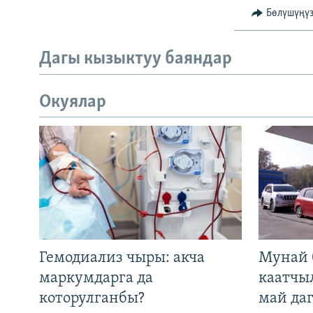
Бөлүшүңү
Дагы кызыктуу баяндар
Окуялар
Гемодиализ чыры: акча
Мунай 
маркумдарга да
каатчы
которулганбы?
май да