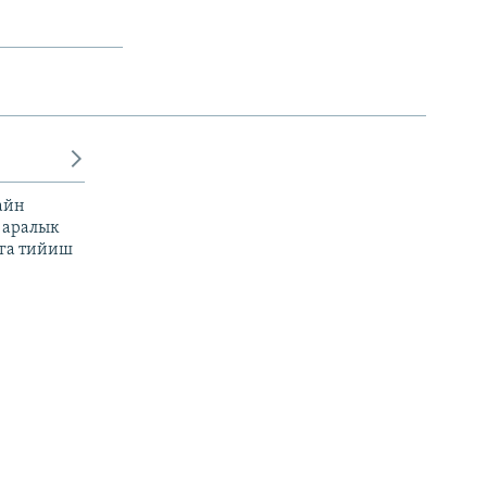
айн
 аралык
га тийиш