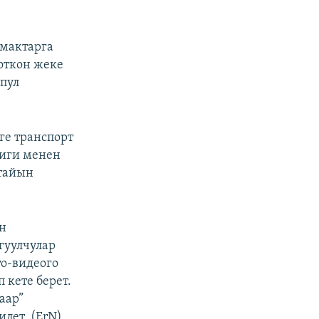
мактарга
тоткон жеке
 пул
ге транспорт
лиги менен
атайын
үн
гуулчулар
то-видеого
 кете берет.
аар”
лет. (ErN)