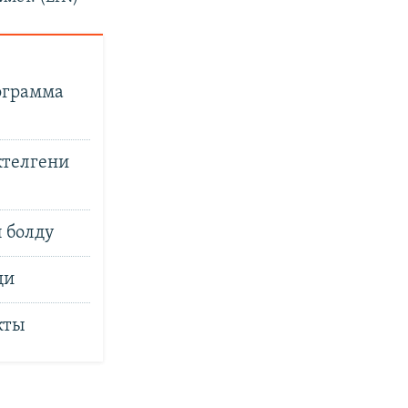
ограмма
ктелгени
 болду
ди
кты