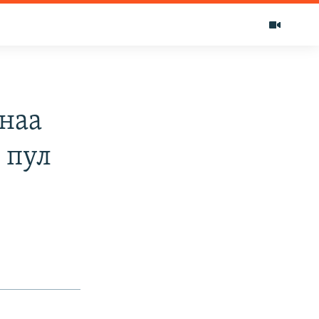
наа
 пул