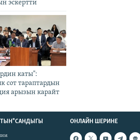
ын эскертти
рдин каты":
к сот тараптардын
ция арызын карайт
КТЫН" САНДЫГЫ
ОНЛАЙН ШЕРИНЕ
лим