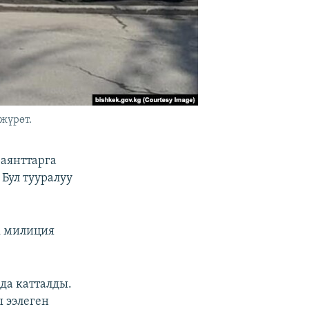
жүрөт.
аянттарга
 Бул тууралуу
к милиция
да катталды.
 ээлеген