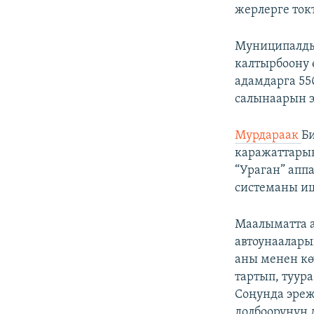
жерлерге ток
Муниципалды
калтырбоону 
адамдарга 55
салынаарын э
Мурдараак
Б
каражаттарын
“Ураган” апп
системаны и
Маалыматта а
автоунаалары
аны менен кө
тартып, туур
Соңунда эреж
долбоорунун 