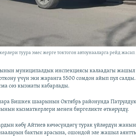
лери туура эмес жерге токтогон автоунааларга рейд жасап 
ынын муниципалдык инспекциясы калаадагы жашыл 
откону үчүн эки жаранга 5500 сомдон айып пул салды.
ма сөз кызматы кабарлады.
чара Бишкек шаарынын Октябрь районунда Патрулду
ынын кызматкерлери менен биргеликте өткөрүлдү.
ардын көбү Айтиев көчөсүндөгү турак үйлөрдүн жанын
нааларын бактын арасына, ошондой эле жашыл аянтты