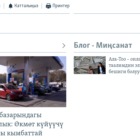
з
Катталыңыз
Принтер
Блог - Миңсанат
Ала-Тоо – онл
таалимдин эл
бешиги болуу
базарындагы
лык: Өкмөт күйүүчү
гы кымбаттай