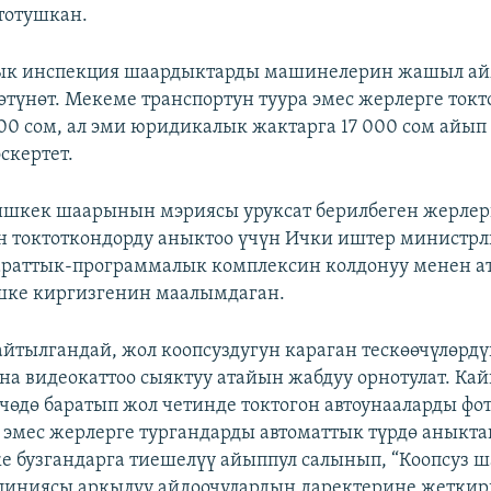
тотушкан.
к инспекция шаардыктарды машинелерин жашыл ай
өтүнөт. Мекеме транспортун туура эмес жерлерге ток
00 сом, ал эми юридикалык жактарга 17 000 сом айып
скертет.
ишкек шаарынын мэриясы уруксат берилбеген жерлер
 токтоткондорду аныктоо үчүн Ички иштер министр
араттык-программалык комплексин колдонуу менен 
шке киргизгенин маалымдаган.
йтылгандай, жол коопсуздугун караган тескөөчүлөрд
на видеокаттоо сыяктуу атайын жабдуу орнотулат. Кай
чөдө баратып жол четинде токтогон автоунааларды фо
а эмес жерлерге тургандарды автоматтык түрдө аныктап
е бузгандарга тиешелүү айыппул салынып, “Коопсуз ш
линиясы аркылуу айдоочулардын даректерине жеткири