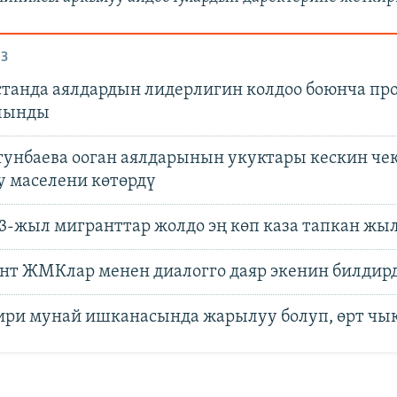
З
танда аялдардын лидерлигин колдоо боюнча пр
лынды
тунбаева ооган аялдарынын укуктары кескин че
у маселени көтөрдү
23-жыл мигранттар жолдо эң көп каза тапкан жыл
нт ЖМКлар менен диалогго даяр экенин билдир
ири мунай ишканасында жарылуу болуп, өрт чы