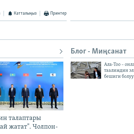
з
Катталыңыз
Принтер
Блог - Миңсанат
Ала-Тоо – онл
таалимдин эл
бешиги болуу
ин талаптары
ай жатат". Чолпон-