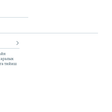
айн
 аралык
га тийиш