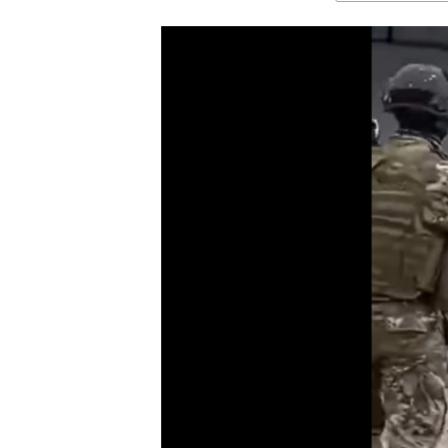
ЭЖЕ-СИҢДИЛЕР
АЗАТТЫК+
ЫҢГАЙСЫЗ СУРООЛОР