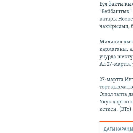
Бул факты к
“Бейбаштык” 
катары Нооке
чакырылып, б
Милиция кызм
кармаганы, а
учурда шектү
Ал 27-мартта
27-мартта Ин
төрт кызматк
Ошол тапта д
Укук коргоо 
кеткен. (BTo)
ДАГЫ КАРАҢЫ