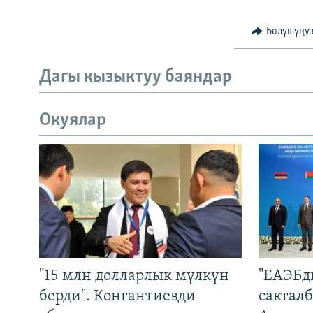
Бөлүшүңү
Дагы кызыктуу баяндар
Окуялар
"15 млн долларлык мүлкүн
"ЕАЭБд
берди". Конгантиевди
сакталб