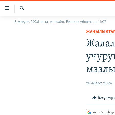
Линктер
Мазмунга
өтүңүз
Издөө
8-Август, 2026-жыл, ишемби, Бишкек убактысы 11:07
ЖАҢЫЛЫКТАР
Навигацияга
өтүңүз
ЖАҢЫЛЫКТА
КЫРГЫЗСТАН
Издөөгө
Жалал
ДҮЙНӨ
КЫРГЫЗСТАН
салыңыз
УКРАИНА
САЯСАТ
ДҮЙНӨ
учуру
АТАЙЫН ИЛИКТӨӨ
ЭКОНОМИКА
БОРБОР АЗИЯ
маалы
ТВ ПРОГРАММАЛАР
МАДАНИЯТ
ПОДКАСТ
БҮГҮН АЗАТТЫКТА
28-Март, 2024
ӨЗГӨЧӨ ПИКИР
ЭКСПЕРТТЕР ТАЛДАЙТ
БИЗ ЖАНА ДҮЙНӨ
Бөлүшүңү
ДАНИСТЕ
Бизди Google'д