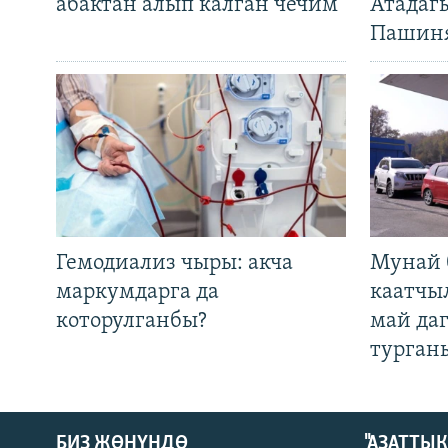
абактан алып калган чечим
Атадаг
Пашин
Гемодиализ чыры: акча
Мунай 
маркумдарга да
каатчы
которулганбы?
май да
турган
БИЗ ЖӨНҮНДӨ
"АЗАТТЫ