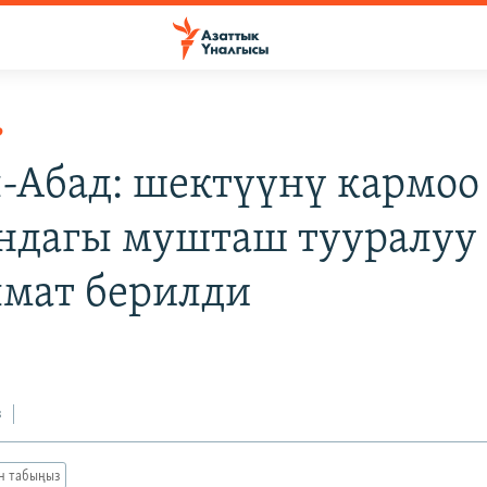
Р
-Абад: шектүүнү кармоо
ндагы мушташ тууралуу
мат берилди
з
ан табыңыз