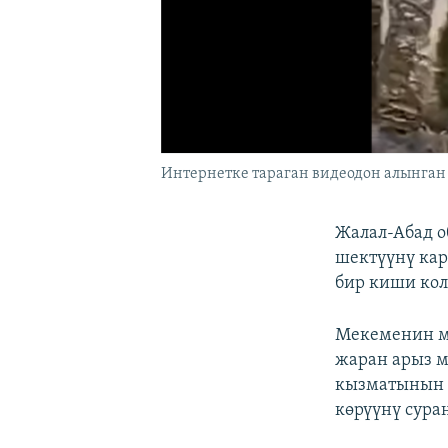
Интернетке тараган видеодон алынган 
Жалал-Абад о
шектүүнү кар
бир киши кол
Мекеменин ма
жаран арыз м
кызматынын к
көрүүнү сура