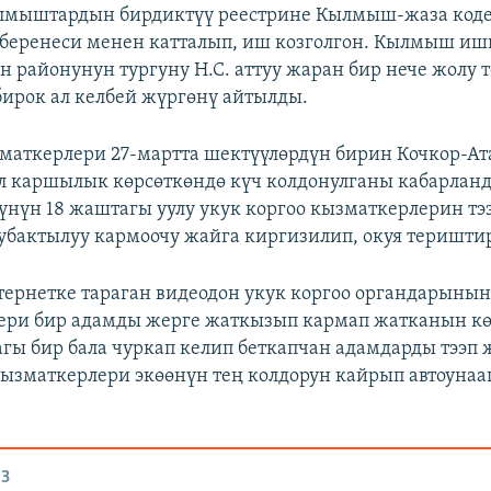
ылмыштардын бирдиктүү реестрине Кылмыш-жаза код
беренеси менен катталып, иш козголгон. Кылмыш иш
н районунун тургуну Н.С. аттуу жаран бир нече жолу т
ирок ал келбей жүргөнү айтылды.
аткерлери 27-мартта шектүүлөрдүн бирин Кочкор-А
л каршылык көрсөткөндө күч колдонулганы кабарлан
үнүн 18 жаштагы уулу укук коргоо кызматкерлерин тэ
 убактылуу кармоочу жайга киргизилип, окуя теришти
тернетке тараган видеодон укук коргоо органдарынын
ери бир адамды жерге жаткызып кармап жатканын көр
агы бир бала чуркап келип беткапчан адамдарды тээп 
кызматкерлери экөөнүн тең колдорун кайрып автоунаа
З