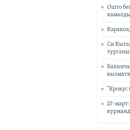
Ошто бе
камалд
Каракол
Си Кыта
турганы
Балыкчы
кызматк
"Крокус
27-март
курманд