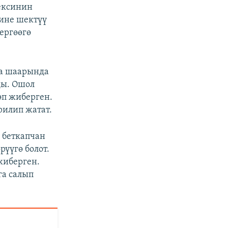
ексинин
ине шектүү
ергөөгө
та шаарында
ды. Ошол
эп жиберген.
рилип жатат.
 беткапчан
үүгө болот.
жиберген.
га салып