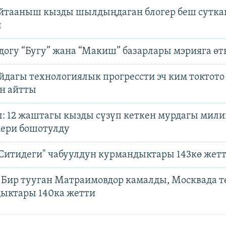
йтааныш кызды шылдыңдаган блогер беш сутка
ы
догу “Бугу” жана “Макиш” базарлары мэрияга өт
йдагы технологиялык прогрессти эч ким токтото
н айтты
: 12 жаштагы кызды сүзүп кеткен мурдагы мил
ери бошотулду
 Ситидеги" чабуулдун курмандыктары 143кө жет
: Бир тууган Матраимовдор камалды, Москвада 
ыктары 140ка жетти