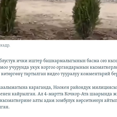
кадр.
блустук ички иштер башкармалыгынын басма сөз кы
моо учурунда укук коргоо органдарынын кызматкерл
 көтөргөнү тартылган видео тууралуу комментарий бе
алыматына караганда, Ноокен райондук милициясына
енен кайрылган. Ал 4-мартта Кочкор-Ата шаарында ж
ызматкерине алты адам зомбулук көрсөткөнүн айтып
нган.