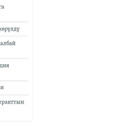
га
көрүлдү
 албай
иция
ти
теракттын