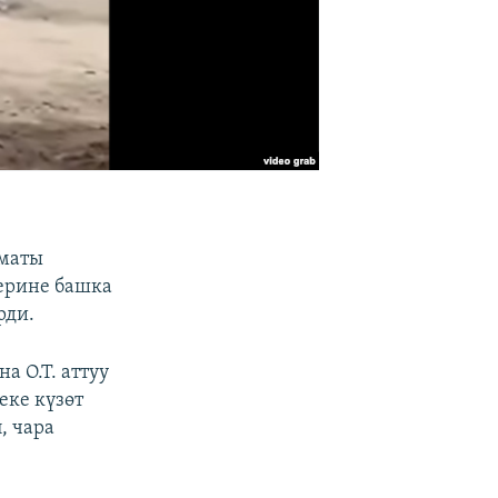
зматы
ерине башка
рди.
 О.Т. аттуу
еке күзөт
, чара