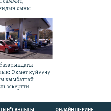
ы саммит,
яндын сыны
базарындагы
лык: Өкмөт күйүүчү
гы кымбаттай
ын эскертти
КТЫН" САНДЫГЫ
ОНЛАЙН ШЕРИНЕ