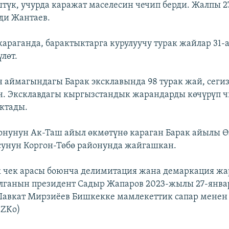
түк, учурда каражат маселесин чечип берди. Жалпы 2
еди Жантаев.
караганда, барактыктарга курулуучу турак жайлар 31-а
лөт.
 аймагындагы Барак эксклавында 98 турак жай, сеги
н. Эксклавдагы кыргызстандык жарандарды көчүрүп 
яктады.
онунун Ак-Таш айыл өкмөтүнө караган Барак айылы 
унун Коргон-Төбө районунда жайгашкан.
 чек арасы боюнча делимитация жана демаркация ж
ганын президент Садыр Жапаров 2023-жылы 27-январ
авкат Мирзиёев Бишкекке мамлекеттик сапар менен
/ZKo)