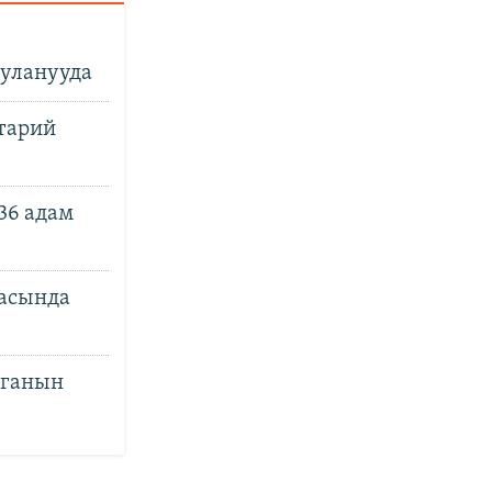
 уланууда
тарий
36 адам
асында
лганын