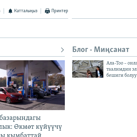
з
Катталыңыз
Принтер
Блог - Миңсанат
Ала-Тоо – онл
таалимдин эл
бешиги болуу
базарындагы
лык: Өкмөт күйүүчү
гы кымбаттай