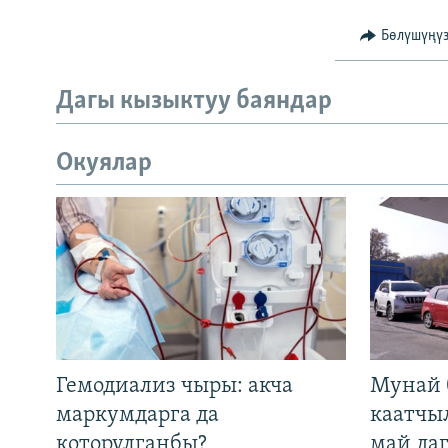
Бөлүшүңү
Дагы кызыктуу баяндар
Окуялар
Гемодиализ чыры: акча
Мунай 
маркумдарга да
каатчы
которулганбы?
май да