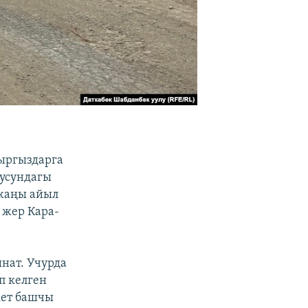
ыргыздарга
лусундагы
 жаңы айыл
 жер Кара-
нат. Учурда
п келген
кет башчы