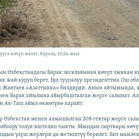
уга көчүп жатат. Апрель, 2024-жыл
н Өзбекстандагы Барак эксклавынан көчүп чыккан к
ак жай куруп берет. Бул тууралуу президенттин Ош об
к Жантаев «Азаттыкка» билдирди. Анын айтымында,
нен Барак айылына айырбашталган жерге салынат. Ал
н Ак-Таш айыл өкмөтүнө карайт.
р Өзбекстан менен алмашылган 208 гектар жерге салы
олбоору толук иштелип чыкты. Мындан сырткары көчү
дын үлүш жерлери да жетиштүү берилет. Биз мамле