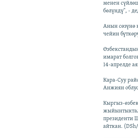
менен сүйлөш
бөлүндү", - д
Анын сөзүнө 
чейин бүткөрү
Өзбекстандын
имарат болго
14-апрелде а
Кара-Суу рай
Анжиян облус
Кыргыз-өзбек
жыйынтыктал
президенти Ш
айткан. (DSh