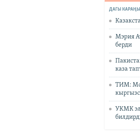
ДАГЫ КАРАҢЫ
Казакст
Мэрия А
берди
Пакиста
каза та
ТИМ: Мо
кыргызс
УКМК эл
билдирд