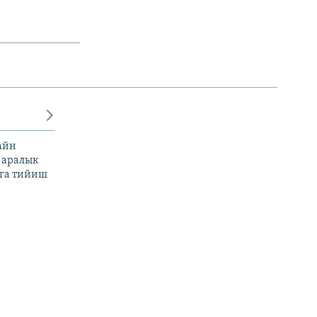
айн
 аралык
га тийиш