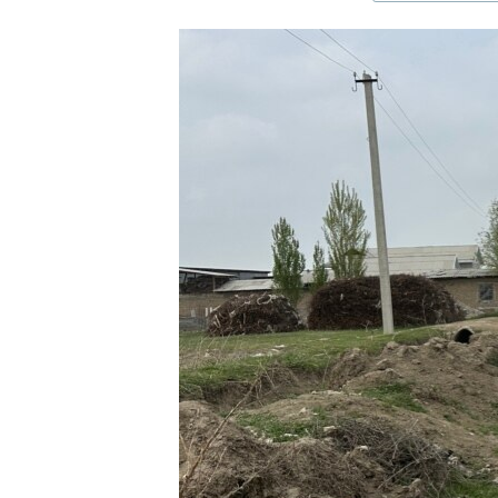
ЭЖЕ-СИҢДИЛЕР
АЗАТТЫК+
ЫҢГАЙСЫЗ СУРООЛОР