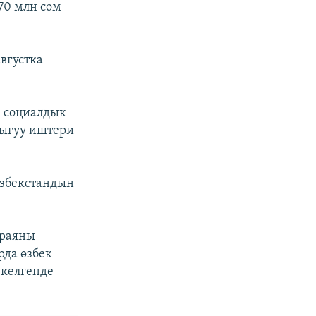
70 млн сом
вгустка
з социалдык
чыгуу иштери
Өзбекстандын
араяны
да өзбек
 келгенде