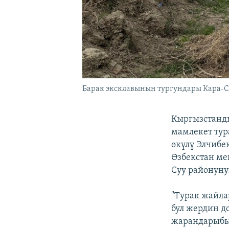
Барак эксклавынын тургундары Кара-Су
Кыргызстанды
мамлекет тур
өкүлү Элчибе
Өзбекстан ме
Суу районуну
"Турак жайла
бул жердин д
жарандарыбыз