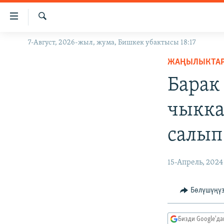
Линктер
Мазмунга
өтүңүз
Издөө
7-Август, 2026-жыл, жума, Бишкек убактысы 18:17
ЖАҢЫЛЫКТАР
Навигацияга
өтүңүз
ЖАҢЫЛЫКТА
КЫРГЫЗСТАН
Издөөгө
Барак
ДҮЙНӨ
КЫРГЫЗСТАН
салыңыз
УКРАИНА
САЯСАТ
ДҮЙНӨ
чыкка
АТАЙЫН ИЛИКТӨӨ
ЭКОНОМИКА
БОРБОР АЗИЯ
салып
ТВ ПРОГРАММАЛАР
МАДАНИЯТ
ПОДКАСТ
БҮГҮН АЗАТТЫКТА
15-Апрель, 2024
ӨЗГӨЧӨ ПИКИР
ЭКСПЕРТТЕР ТАЛДАЙТ
БИЗ ЖАНА ДҮЙНӨ
Бөлүшүңү
ДАНИСТЕ
Бизди Google'д