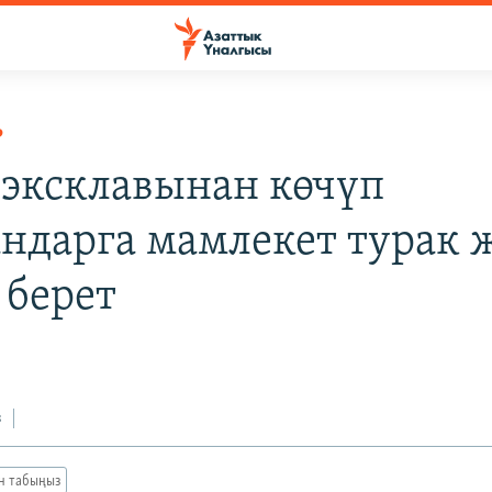
Р
 эксклавынан көчүп
ндарга мамлекет турак 
 берет
з
ан табыңыз