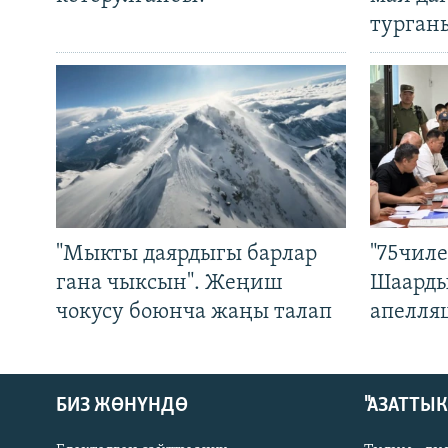
турган
"Мыкты даярдыгы барлар
"75чиле
гана чыксын". Жеңиш
Шаарды
чокусу боюнча жаңы талап
апелля
БИЗ ЖӨНҮНДӨ
"АЗАТТЫ