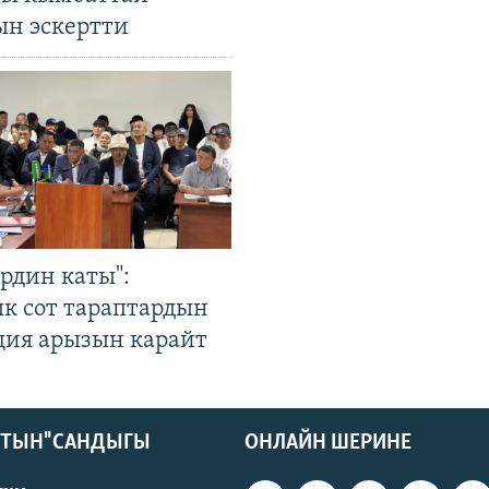
ын эскертти
рдин каты":
к сот тараптардын
ция арызын карайт
КТЫН" САНДЫГЫ
ОНЛАЙН ШЕРИНЕ