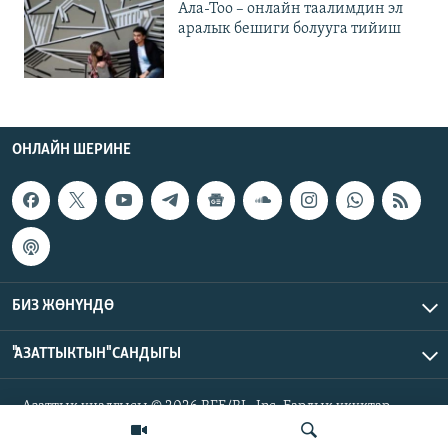
Ала-Тоо – онлайн таалимдин эл
аралык бешиги болууга тийиш
ОНЛАЙН ШЕРИНЕ
БИЗ ЖӨНҮНДӨ
"АЗАТТЫКТЫН" САНДЫГЫ
Азаттык үналгысы © 2026 RFE/RL, Inc. Бардык укуктар
корголгон.