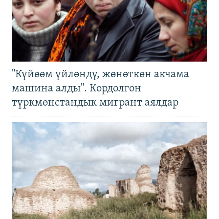
"Күйөөм үйлөндү, жөнөткөн акчама
машина алды". Кордолгон
түркмөнстандык мигрант аялдар