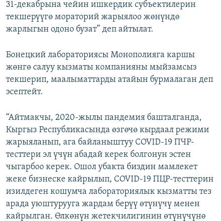
31-декабрына чейин ишкердик субъектилерин
текшерүүгө мораторий жарыялоо жөнүндө
жарлыгын одоно бузат” деп айтылат.
Бонецкий лабораториясы Монополияга каршы
жөнгө салуу кызматы компанияны мыйзамсыз
текшерип, маалыматтарды атайын бурмалаган деп
эсептейт.
“Айтмакчы, 2020-жылы пандемия башталганда,
Кыргыз Республикасында өзгөчө кырдаал режими
жарыяланып, ага байланыштуу COVID-19 ПЧР-
тесттери эл үчүн абадай керек болгонун эстен
чыгарбоо керек. Ошол убакта биздин мамлекет
жеке бизнеске кайрылып, COVID-19 ПЦР-тесттерин
изилдеген кошумча лабораториялык кызматты тез
арада уюштурууга жардам берүү өтүнүчү менен
кайрылган. Өлкөнүн жетекчилигинин өтүнүчүнө