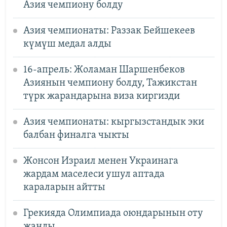
Азия чемпиону болду
Азия чемпионаты: Раззак Бейшекеев
күмүш медал алды
16-апрель: Жоламан Шаршенбеков
Азиянын чемпиону болду, Тажикстан
түрк жарандарына виза киргизди
Азия чемпионаты: кыргызстандык эки
балбан финалга чыкты
Жонсон Израил менен Украинага
жардам маселеси ушул аптада
караларын айтты
Грекияда Олимпиада оюндарынын оту
жанды