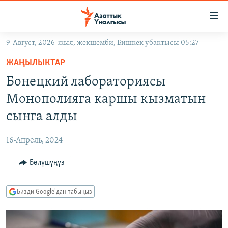
Линктер
Мазмунга
өтүңүз
9-Август, 2026-жыл, жекшемби, Бишкек убактысы 05:27
Навигацияга
ЖАҢЫЛЫКТАР
өтүңүз
ЖАҢЫЛЫКТАР
КЫРГЫЗСТАН
Издөөгө
Бонецкий лабораториясы
салыңыз
ДҮЙНӨ
КЫРГЫЗСТАН
Монополияга каршы кызматын
УКРАИНА
САЯСАТ
ДҮЙНӨ
сынга алды
АТАЙЫН ИЛИКТӨӨ
ЭКОНОМИКА
БОРБОР АЗИЯ
16-Апрель, 2024
ТВ ПРОГРАММАЛАР
МАДАНИЯТ
Бөлүшүңүз
ПОДКАСТ
БҮГҮН АЗАТТЫКТА
ӨЗГӨЧӨ ПИКИР
ЭКСПЕРТТЕР ТАЛДАЙТ
Бизди Google'дан табыңыз
БИЗ ЖАНА ДҮЙНӨ
Русский
ДАНИСТЕ