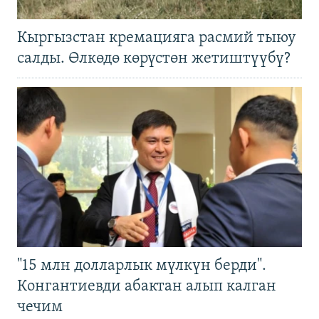
Кыргызстан кремацияга расмий тыюу
салды. Өлкөдө көрүстөн жетиштүүбү?
"15 млн долларлык мүлкүн берди".
Конгантиевди абактан алып калган
чечим