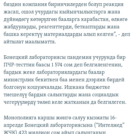
биздин компания биринчилерден болуп реакция
жасап, ошол учурдагы кыйынчылыктарга жана
дүйнөдөгү көтөрүлгөн бааларга карабастан, өлкөгө
жабдууларды, реагенттерди, беткаптарды жана
башка керектүү материалдарды алып келген”, - деп
айтылат маалыматта.
Бонецкий лабораториясы пандемия учурунда бир
ПЧР-тесттин баасы 1 574 сом деп белгиленгенин,
бардык жеке лабораториялардагы баалар
министрлик бекиткен баа менен дээрлик бирдей
болгонун кошумчалады. Ишкана бюджетке
тиешелүү бардык салыктарды жана социалдык
чегерүүлөрдү төлөп келе жатканын да белгилеген.
Монополияга каршы жөнгө салуу кызматы 16-
апрелде Бонецкий лабораториясына (“Интелмед”
ЖЧК) 423 миллион сом айып салынганын