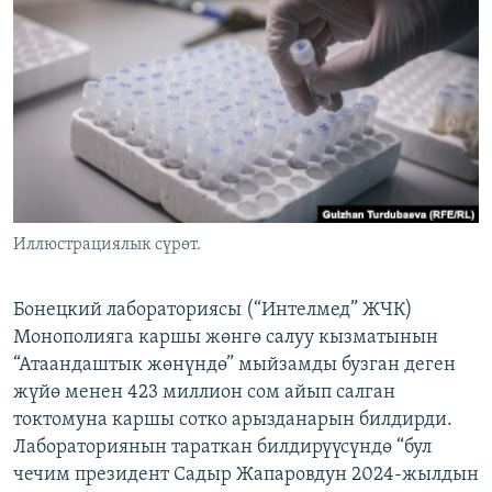
ОНЛАЙН ШЕРИНЕ
ЭЖЕ-СИҢДИЛЕР
АЗАТТЫК+
ЫҢГАЙСЫЗ СУРООЛОР
ЭЕ/АРнун бардык сайттары
Иллюстрациялык сүрөт.
Бонецкий лабораториясы (“Интелмед” ЖЧК)
Монополияга каршы жөнгө салуу кызматынын
“Атаандаштык жөнүндө” мыйзамды бузган деген
жүйө менен 423 миллион сом айып салган
токтомуна каршы сотко арызданарын билдирди.
Лабораториянын тараткан билдирүүсүндө “бул
чечим президент Садыр Жапаровдун 2024-жылдын