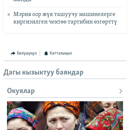
Мэрия оор жүк ташуучу машинелерге
киргизилген чектөө тартибин өзгөрттү
Бөлүшүңүз
Катталыңыз
Дагы кызыктуу баяндар
Окуялар