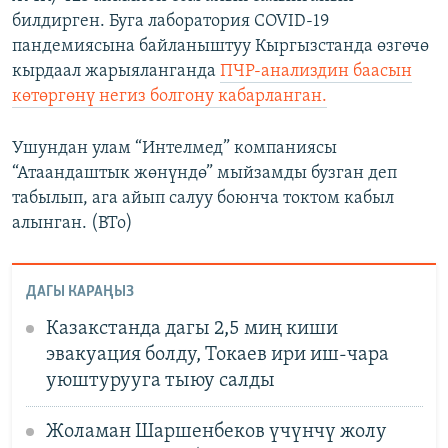
билдирген. Буга лаборатория COVID-19
пандемиясына байланыштуу Кыргызстанда өзгөчө
кырдаал жарыяланганда
ПЧР-анализдин баасын
көтөргөнү негиз болгону кабарланган.
Ушундан улам “Интелмед” компаниясы
“Атаандаштык жөнүндө” мыйзамды бузган деп
табылып, ага айып салуу боюнча токтом кабыл
алынган. (BTo)
ДАГЫ КАРАҢЫЗ
Казакстанда дагы 2,5 миң киши
эвакуация болду, Токаев ири иш-чара
уюштурууга тыюу салды
Жоламан Шаршенбеков үчүнчү жолу