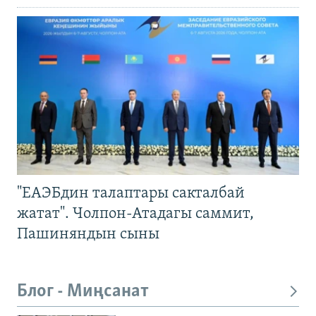
"ЕАЭБдин талаптары сакталбай
жатат". Чолпон-Атадагы саммит,
Пашиняндын сыны
Блог - Миңсанат