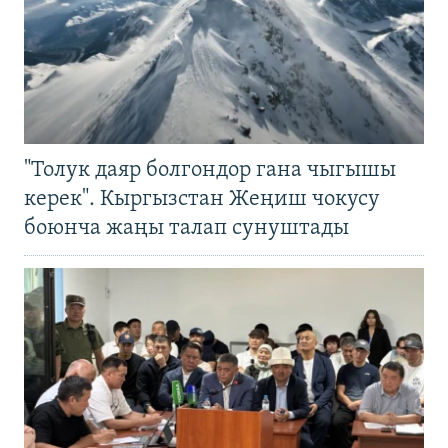
"Толук даяр болгондор гана чыгышы
керек". Кыргызстан Жеңиш чокусу
боюнча жаңы талап сунуштады