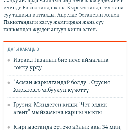
Соңку айларда Азиянын бир нече өлкөсүндө, анын
ичинде Казакстанда жана Кыргызстанда сел жана
суу ташкын катталды. Апрелде Ооганстан менен
Пакистандагы катуу жамгырдан жана суу
ташкындан жүздөн ашуун киши өлгөн.
ДАГЫ КАРАҢЫЗ
Израил Газанын бир нече аймагына
сокку урду
"Асман жарылгандай болду". Орусия
Харьковго чабуулун күчөттү
Грузия: Миңдеген киши "Чет элдик
агент" мыйзамына каршы чыкты
Кыргызстанда орточо айлык акы 34 миң