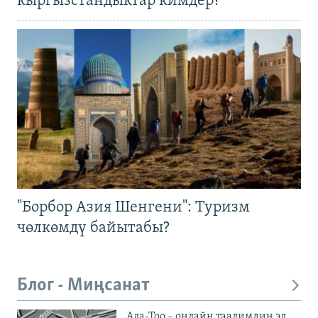
кыргызстандыктар кимдер?
"Борбор Азия Шенгени": Туризм
чөлкөмдү байытабы?
Блог - Миңсанат
Ала-Тоо – онлайн таалимдин эл