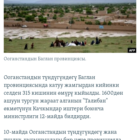
ОНЛАЙН ШЕРИНЕ
ЭЖЕ-СИҢДИЛЕР
АЗАТТЫК+
ЫҢГАЙСЫЗ СУРООЛОР
ЭЕ/АРнун бардык сайттары
Ооганстандын Баглан провинциясы.
Ооганстандын түндүгүндөгү Баглан
провинциясында катуу жамгырдан кийинки
селден 315 кишинин өмүрү кыйылды. 1600дөн
ашуун тургун жараат алганын "Талибан"
өкмөтүнүн Качкындар иштери боюнча
министрлиги 12-майда билдирди.
10-майда Ооганстандын түндүгүндөгү жана