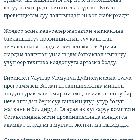
түндүк-чыгышындагы бир нече провинцияда
катуу жамгырдан кийин сел жүргөн. Баглан
провинциясы суу-ташкындан эң көп жабыркады.
Жолдор жана көпүрөлөр жарактан чыкканына
байланыштуу провинциянын суу каптаган
аймактарына жардам жетпей жатат. Армия
жардам ташыган унааларды баткактан чыгаруу
үчүн оор техника колдонууга аргасыз болду.
Бириккен Улуттар Уюмунун Дүйнөлүк азык-түлүк
программасы Баглан провинциясында миңден
ашуун турак жай кыйраганын, аймакта соңку бир
нече аптадан бери суу ташкын утур-утур болуп
жатканын билдирди. Эл аралык куткаруу комитети
Ооганстандын жети провинциясында миңдеген
адамдар жардамга муктаж экенин маалымдады.