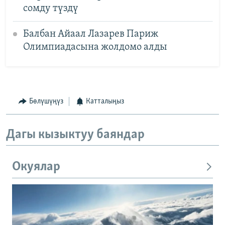
сомду түздү
Балбан Айаал Лазарев Париж
Олимпиадасына жолдомо алды
Бөлүшүңүз
Катталыңыз
Дагы кызыктуу баяндар
Окуялар