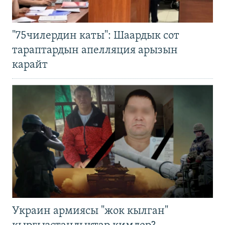
"75чилердин каты": Шаардык сот
тараптардын апелляция арызын
карайт
Украин армиясы "жок кылган"