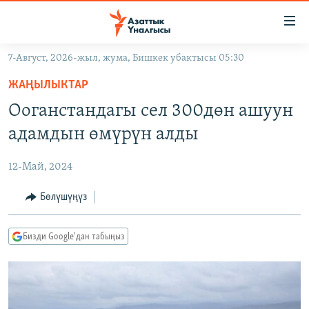
Линктер
Мазмунга
өтүңүз
7-Август, 2026-жыл, жума, Бишкек убактысы 05:30
Навигацияга
ЖАҢЫЛЫКТАР
өтүңүз
ЖАҢЫЛЫКТАР
КЫРГЫЗСТАН
Издөөгө
Ооганстандагы сел 300дөн ашуун
салыңыз
ДҮЙНӨ
КЫРГЫЗСТАН
адамдын өмүрүн алды
УКРАИНА
САЯСАТ
ДҮЙНӨ
12-Май, 2024
АТАЙЫН ИЛИКТӨӨ
ЭКОНОМИКА
БОРБОР АЗИЯ
ТВ ПРОГРАММАЛАР
Бөлүшүңүз
МАДАНИЯТ
ПОДКАСТ
БҮГҮН АЗАТТЫКТА
Бизди Google'дан табыңыз
ӨЗГӨЧӨ ПИКИР
ЭКСПЕРТТЕР ТАЛДАЙТ
БИЗ ЖАНА ДҮЙНӨ
Русский
ДАНИСТЕ