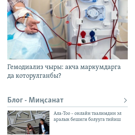
Гемодиализ чыры: акча маркумдарга
да которулганбы?
Блог - Миңсанат
Ала-Тоо – онлайн таалимдин эл
аралык бешиги болууга тийиш