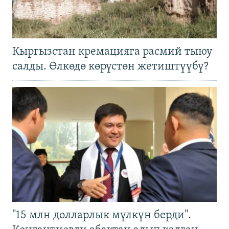
Кыргызстан кремацияга расмий тыюу
салды. Өлкөдө көрүстөн жетиштүүбү?
"15 млн долларлык мүлкүн берди".