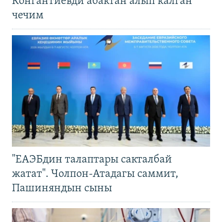
Конгантиевди абактан алып калган
чечим
"ЕАЭБдин талаптары сакталбай
жатат". Чолпон-Атадагы саммит,
Пашиняндын сыны