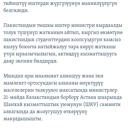
тийиштүү иштерди жүргүзүүнүн маанилүүлүгүн
белгиледи.
Пакистандын тышкы иштер министри кырдаалды
толук түшүнүп жатканын айтып, кыргыз өкмөтүнө
пакистандык студенттердин коопсуздугун камсыз
кылуу боюнча натыйжалуу чара көрүп жатканы
үчүн ыраазычылыгын, активдүү кызматташууга
даяр экенин билдирди.
Мындан ары маалымат алмашуу жана эки
мамлекет ортосундагы алаканы өнүктүрүү
маселелерин талкуулоо максатында министрлер
21-майда Казакстандын борбору Астана шаарында
Шанхай кызматташтык уюмунун (ШКУ) саммити
алкагында да жолугушуу өткөрүүнү
макулдашышты.