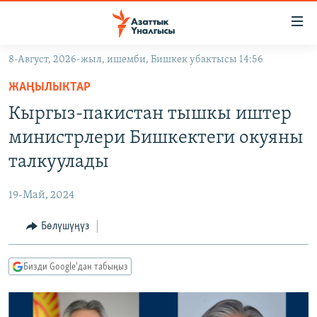
Линктер
Мазмунга
өтүңүз
8-Август, 2026-жыл, ишемби, Бишкек убактысы 14:56
Навигацияга
ЖАҢЫЛЫКТАР
өтүңүз
ЖАҢЫЛЫКТАР
КЫРГЫЗСТАН
Издөөгө
Кыргыз-пакистан тышкы иштер
салыңыз
ДҮЙНӨ
КЫРГЫЗСТАН
министрлери Бишкектеги окуяны
УКРАИНА
САЯСАТ
ДҮЙНӨ
талкуулады
АТАЙЫН ИЛИКТӨӨ
ЭКОНОМИКА
БОРБОР АЗИЯ
19-Май, 2024
ТВ ПРОГРАММАЛАР
МАДАНИЯТ
Бөлүшүңүз
ПОДКАСТ
БҮГҮН АЗАТТЫКТА
ӨЗГӨЧӨ ПИКИР
ЭКСПЕРТТЕР ТАЛДАЙТ
Бизди Google'дан табыңыз
БИЗ ЖАНА ДҮЙНӨ
Русский
ДАНИСТЕ