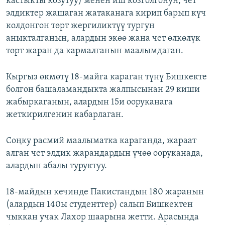
кастыкты козутуу) менен иш козголгонун, чет
элдиктер жашаган жатаканага кирип барып күч
колдонгон төрт жергиликтүү тургун
аныкталганын, алардын экөө жана чет өлкөлүк
төрт жаран да кармалганын маалымдаган.
Кыргыз өкмөтү 18-майга караган түнү Бишкекте
болгон башаламандыкта жалпысынан 29 киши
жабыркаганын, алардын 15и ооруканага
жеткирилгенин кабарлаган.
Соңку расмий маалыматка караганда, жараат
алган чет элдик жарандардын үчөө ооруканада,
алардын абалы туруктуу.
18-майдын кечинде Пакистандын 180 жаранын
(алардын 140ы студенттер) салып Бишкектен
чыккан учак Лахор шаарына жетти. Арасында