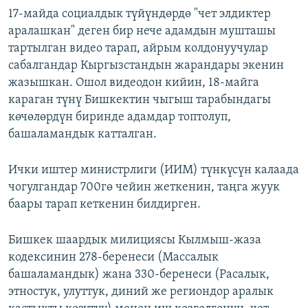
17-майда социалдык түйүндөрдө "чет элдиктер
аралашкан" деген бир нече адамдын мушташы
тартылган видео тарап, айрым колдонуучулар
сабалгандар Кыргызстандын жарандары экенин
жазышкан. Ошол видеодон кийин, 18-майга
караган түнү Бишкектин чыгыш тарабындагы
көчөлөрдүн биринде адамдар топтолуп,
башаламандык катталган.
Ички иштер министрлиги (ИИМ) түнкүсүн калаада
чогулгандар 700гө чейин жеткенин, таңга жуук
баары тарап кеткенин билдирген.
Бишкек шаардык милициясы Кылмыш-жаза
кодексинин 278-беренеси (Массалык
башаламандык) жана 330-беренеси (Расалык,
этностук, улуттук, диний же региондор аралык