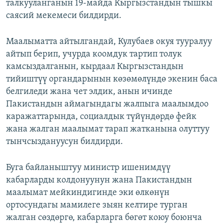
талкууланганын 19-майда Кыргызстандын тышкы
саясий мекемеси билдирди.
Маалыматта айтылгандай, Кулубаев окуя тууралуу
айтып берип, учурда коомдук тартип толук
камсыздалганын, кырдаал Кыргызстандын
тийиштүү органдарынын көзөмөлүндө экенин баса
белгиледи жана чет элдик, анын ичинде
Пакистандын аймагындагы жалпыга маалымдоо
каражаттарында, социалдык түйүндөрдө фейк
жана жалган маалымат тарап жатканына олуттуу
тынчсыздануусун билдирди.
Буга байланыштуу министр ишенимдүү
кабарларды колдонуунун жана Пакистандын
маалымат мейкиндигинде эки өлкөнүн
ортосундагы мамилеге зыян келтире турган
жалган сөздөргө, кабарларга бөгөт коюу боюнча