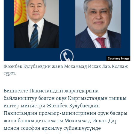
ОНЛАЙН ШЕРИНЕ
ЭЖЕ-СИҢДИЛЕР
АЗАТТЫК+
ЫҢГАЙСЫЗ СУРООЛОР
ЭЕ/АРнун бардык сайттары
Жээнбек Кулубаевдин жана Мохаммад Исхак Дар. Коллаж
сүрөт.
Бишкекте Пакистандын жарандарына
байланыштуу болгон окуя Кыргызстандын тышкы
иштер министри Жээнбек Кулубаевдин
Пакистандын премьер-министринин орун басары
жана башкы дипломаты Мохаммад Исхак Дар
менен телефон аркылуу сүйлөшүүсүндө