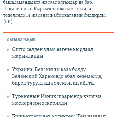
башаламандыкта жараат алгандар да бар.
Пакистандын Кыргызстандагы элчилиги
тополоңдо 14 жараны жабыркаганын билдирди.
(RK)
ДАГЫ КАРАҢЫЗ
Ошто селден улам өзгөчө кырдаал
жарыяланды
Украина: Беш киши каза болду,
Зеленский Харьковдо абал көзөмөлдө,
бирок турукташа электигин айтты
Түркиянын Изник шаарында кыргыз
жоокерлери эскерилди
Бишкектеги чет элдиктер: "Биз чындап