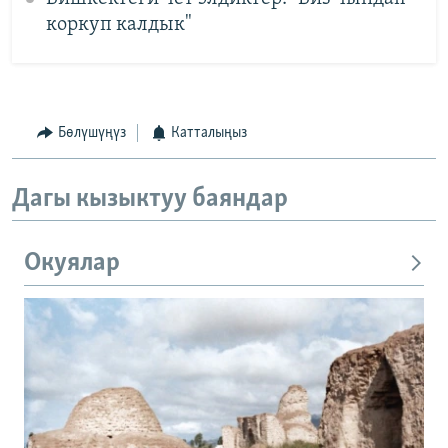
коркуп калдык"
Бөлүшүңүз
Катталыңыз
Дагы кызыктуу баяндар
Окуялар