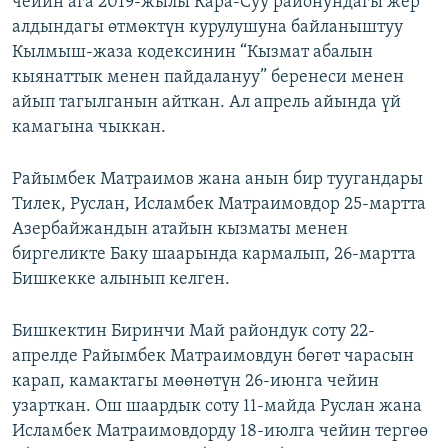
чейин ага 2019-жылы Кара-Суу районундагы жер
алдындагы өтмөктүн курулушуна байланыштуу
Кылмыш-жаза кодексинин “Кызмат абалын
кыянаттык менен пайдалануу” беренеси менен
айып тагылганын айткан. Ал апрель айында үй
камагына чыккан.
Райымбек Матраимов жана анын бир туугандары
Тилек, Руслан, Исламбек Матраимовдор 25-мартта
Азербайжандын атайын кызматы менен
биргеликте Баку шаарында кармалып, 26-мартта
Бишкекке алынып келген.
Бишкектин Биринчи Май райондук соту 22-
апрелде Райымбек Матраимовдун бөгөт чарасын
карап, камактагы мөөнөтүн 26-июнга чейин
узарткан. Ош шаардык соту 11-майда Руслан жана
Исламбек Матраимовдорду 18-июлга чейин тергөө