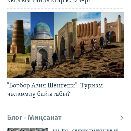
кыргызстандыктар кимдер?
"Борбор Азия Шенгени": Туризм
чөлкөмдү байытабы?
Блог - Миңсанат
Ала-Тоо – онлайн таалимдин эл