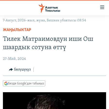
Линктер
Мазмунга
өтүңүз
7-Август, 2026-жыл, жума, Бишкек убактысы 08:54
Навигацияга
ЖАҢЫЛЫКТАР
өтүңүз
ЖАҢЫЛЫКТАР
КЫРГЫЗСТАН
Издөөгө
Тилек Матраимовдун иши Ош
салыңыз
ДҮЙНӨ
КЫРГЫЗСТАН
шаардык сотуна өттү
УКРАИНА
САЯСАТ
ДҮЙНӨ
27-Май, 2024
АТАЙЫН ИЛИКТӨӨ
ЭКОНОМИКА
БОРБОР АЗИЯ
ТВ ПРОГРАММАЛАР
Бөлүшүңүз
МАДАНИЯТ
ПОДКАСТ
БҮГҮН АЗАТТЫКТА
Бизди Google'дан табыңыз
ӨЗГӨЧӨ ПИКИР
ЭКСПЕРТТЕР ТАЛДАЙТ
БИЗ ЖАНА ДҮЙНӨ
Русский
ДАНИСТЕ