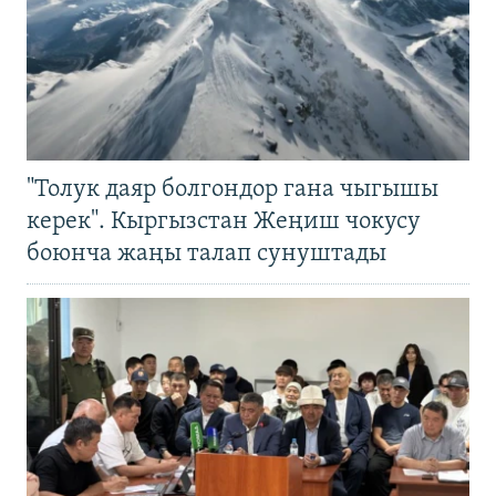
"Толук даяр болгондор гана чыгышы
керек". Кыргызстан Жеңиш чокусу
боюнча жаңы талап сунуштады