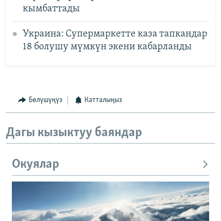
кымбаттады
Украина: Супермаркетте каза тапкандар
18 болушу мүмкүн экени кабарланды
Бөлүшүңүз
Катталыңыз
Дагы кызыктуу баяндар
Окуялар