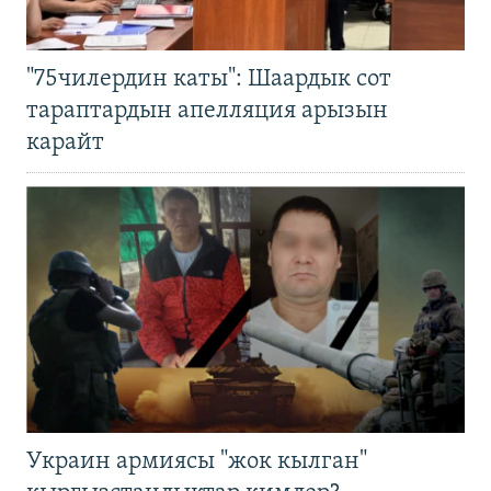
"75чилердин каты": Шаардык сот
тараптардын апелляция арызын
карайт
Украин армиясы "жок кылган"