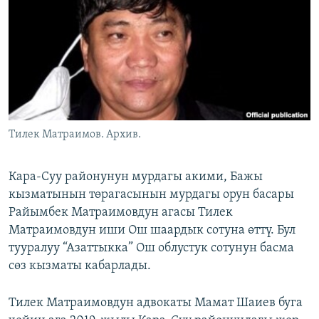
ОНЛАЙН ШЕРИНЕ
ЭЖЕ-СИҢДИЛЕР
АЗАТТЫК+
ЫҢГАЙСЫЗ СУРООЛОР
ЭЕ/АРнун бардык сайттары
Тилек Матраимов. Архив.
Кара-Суу районунун мурдагы акими, Бажы
кызматынын төрагасынын мурдагы орун басары
Райымбек Матраимовдун агасы Тилек
Матраимовдун иши Ош шаардык сотуна өттү. Бул
тууралуу “Азаттыкка” Ош облустук сотунун басма
сөз кызматы кабарлады.
Тилек Матраимовдун адвокаты Мамат Шаиев буга