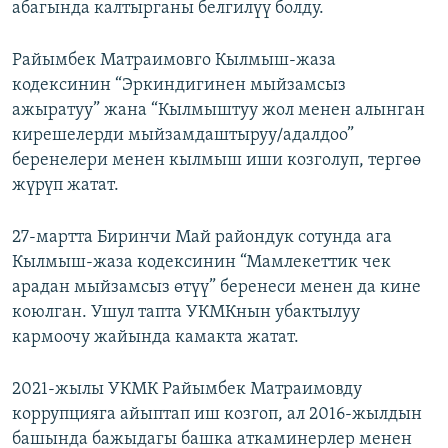
абагында калтырганы белгилүү болду.
Райымбек Матраимовго Кылмыш-жаза
кодексинин “Эркиндигинен мыйзамсыз
ажыратуу” жана “Кылмыштуу жол менен алынган
кирешелерди мыйзамдаштыруу/адалдоо”
беренелери менен кылмыш иши козголуп, тергөө
жүрүп жатат.
27-мартта Биринчи Май райондук сотунда ага
Кылмыш-жаза кодексинин “Мамлекеттик чек
арадан мыйзамсыз өтүү” беренеси менен да кине
коюлган. Ушул тапта УКМКнын убактылуу
кармоочу жайында камакта жатат.
2021-жылы УКМК Райымбек Матраимовду
коррупцияга айыптап иш козгоп, ал 2016-жылдын
башында бажыдагы башка аткаминерлер менен