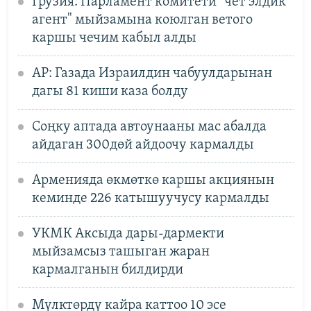
Грузия: Парламент комитети "чет элдик
агент" мыйзамына коюлган ветого
каршы чечим кабыл алды
AP: Газада Израилдин чабуулдарынан
дагы 81 киши каза болду
Соңку аптада автоунааны мас абалда
айдаган 300дөй айдоочу кармалды
Арменияда өкмөткө каршы акциянын
кеминде 226 катышуучусу кармалды
УКМК Аксыда дары-дармекти
мыйзамсыз ташыган жаран
кармалганын билдирди
Мүлктөрдү кайра каттоо 10 эсе