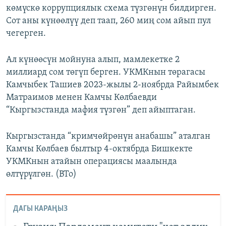
көмүскө коррупциялык схема түзгөнүн билдирген.
Сот аны күнөөлүү деп таап, 260 миң сом айып пул
чегерген.
Ал күнөөсүн мойнуна алып, мамлекетке 2
миллиард сом төгүп берген. УКМКнын төрагасы
Камчыбек Ташиев 2023-жылы 2-ноябрда Райымбек
Матраимов менен Камчы Көлбаевди
“Кыргызстанда мафия түзгөн” деп айыптаган.
Кыргызстанда “кримчөйрөнүн анабашы” аталган
Камчы Көлбаев былтыр 4-октябрда Бишкекте
УКМКнын атайын операциясы маалында
өлтүрүлгөн. (BTo)
ДАГЫ КАРАҢЫЗ