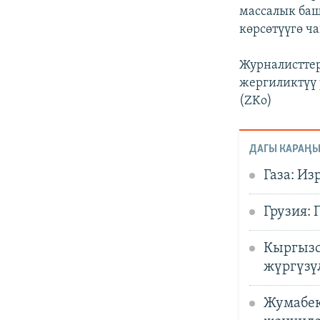
массалык баш
көрсөтүүгө ч
Журналисттер
жергиликтүү 
(ZKo)
ДАГЫ КАРАҢЫ
Газа: И
Грузия:
Кыргызс
жүргүзү
Жумабек