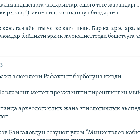
аламандыктарга чакырыктар, ошого тете жарандарга
акырыктар”) менен иш козголгонун билдирген.
 коюлган айыпты четке кагышкан. Бир катар эл арал
уюмдар бийликти эркин журналисттерди бошотууга ч
З
зраил аскерлери Рафахтын борборуна кирди
 Парламент менен президентти тирештирген мы
танда археологиялык жана этнологиялык экспе
лөт
ов Байсаловдун сөзүнөн улам “Министрлер каби