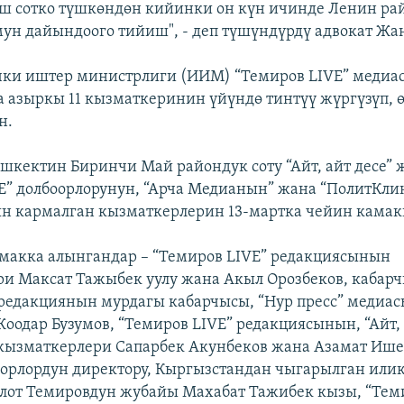
ш сотко түшкөндөн кийинки он күн ичинде Ленин ра
умун дайындоого тийиш", - деп түшүндүрдү адвокат Жа
чки иштер министрлиги (ИИМ) “Темиров LIVE” меди
 азыркы 11 кызматкеринин үйүндө тинтүү жүргүзүп, 
н.
ишкектин Биринчи Май райондук соту “Айт, айт десе” 
E” долбоорлорунун, “Арча Медианын” жана “ПолитКли
 кармалган кызматкерлерин 13-мартка чейин камакк
амакка алынгандар – “Темиров LIVE” редакциясынын
и Максат Тажыбек уулу жана Акыл Орозбеков, кабар
редакциянын мурдагы кабарчысы, “Нур пресс” медиа
оодар Бузумов, “Темиров LIVE” редакциясынын, “Айт, 
кызматкерлери Сапарбек Акунбеков жана Азамат Ише
оорлордун директору, Кыргызстандан чыгарылган или
лот Темировдун жубайы Махабат Тажибек кызы, “Тем