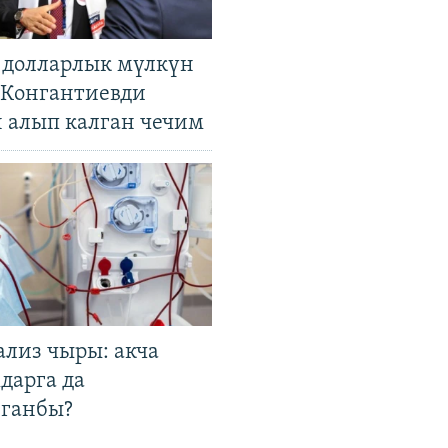
н долларлык мүлкүн
. Конгантиевди
н алып калган чечим
ализ чыры: акча
дарга да
лганбы?