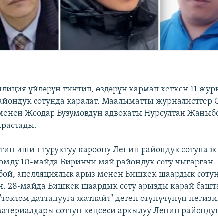
илиция үйлөрүн тинтип, өздөрүн кармап кеткен 11 жур
йондук сотунда каралат. Маалыматты журналисттер
менен Жоодар Бузумовдун адвокаты Нурсултан Жаныб
ырастады.
ттин ишин туруктуу кароону Ленин райондук сотуна ж
томду 10-майда Биринчи май райондук соту чыгарган.
лбой, апелляциялык арыз менен Бишкек шаардык соту
 28-майда Бишкек шаардык соту арызды карай башта
"токтом даттанууга жатпайт" деген өтүнүчүнүн негиз
атериалдары соттун кеңсеси аркылуу Ленин райондук