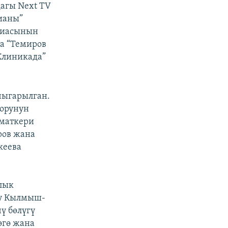
агы Next TV
ианы”
едиасынын
а “Темиров
Клиникада”
чыгарылган.
оорунун
зматкери
ров жана
кеева
лык
уу Кылмыш-
ү бөлүгү
өгө жана