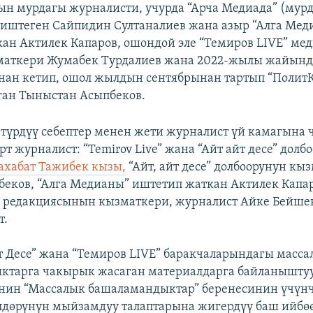
н мурдагы журналисти, учурда “Арча Медиада” (мурд
иштеген Сайпидин Султаналиев жана азыр “Алга Мед
ан Актилек Капаров, ошондой эле “Темиров LIVE” м
маткери Жумабек Турдалиев жана 2022-жылы жайынд
нан кетип, ошол жылдын сентябрынан тартып “Полит
ган Тыныстан Асыпбеков.
түрдүү себептер менен жети журналист үй камагына 
рт журналист: “Temirov Live” жана “Айт айт десе” долб
ахабат Тажибек кызы,
“Айт, айт десе” долбоорунун кы
еков, “Алга Медианы” иштетип жаткан Актилек Капа
e” редакциясынын кызматкери, журналист Айке Бейше
т.
 Десе” жана “Темиров LIVE” баракчаларындагы масса
ктарга чакырык жасаган материалдарга байланышт
нин “Массалык башаламандыктар” беренесинин үчүнч
лдөрүнүн мыйзамдуу талаптарына жигердүү баш ийбө