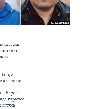
налисттин
 Сайпидин
еков
иберүү
 Адвокаттар
на
п, бирок
инде караган
 сотуна