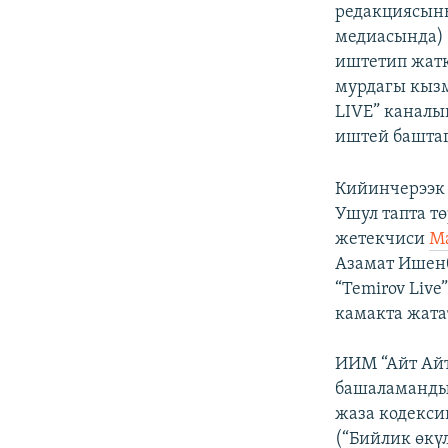
редакциясыны
медиасында) 
иштетип жатк
мурдагы кыз
LIVE” каналы
иштей башта
Кийинчерээк 
Ушул тапта тө
жетекчиси
М
Азамат Ишенб
“Temirov Liv
камакта жата
ИИМ “Айт Айт
башаламанды
жаза кодекси
(“Бийлик өкү