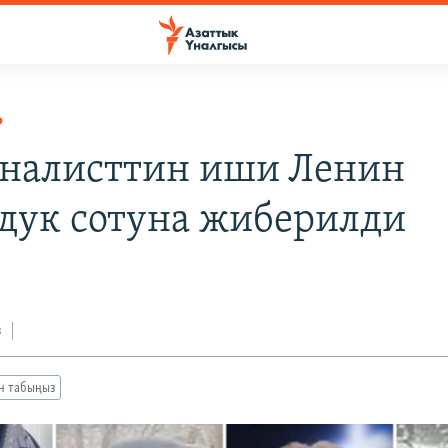
Р
рналисттин иши Ленин
дук сотуна жиберилди
з
ан табыңыз