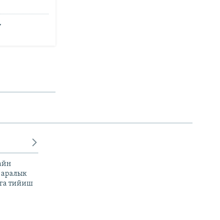
у
айн
 аралык
га тийиш