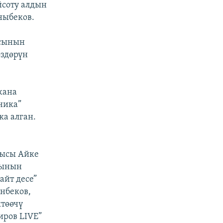
йсоту алдын
ныбеков.
асынын
өздөрүн
жана
ника”
а алган.
чысы Айке
сынын
айт десе”
нбеков,
ктөөчү
иров LIVE”