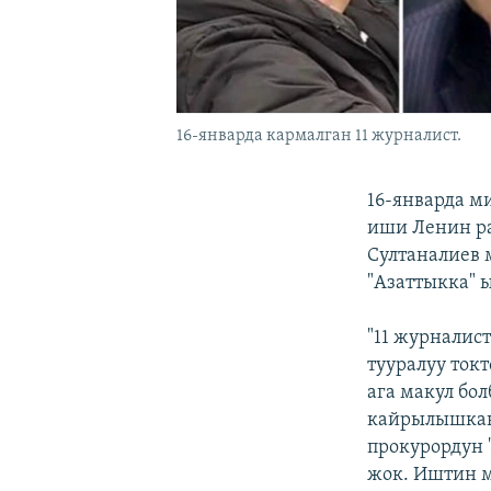
16-январда кармалган 11 журналист.
16-январда м
иши Ленин ра
Султаналиев 
"Азаттыкка" 
"11 журналис
тууралуу ток
ага макул бо
кайрылышкан.
прокурордун 
жок. Иштин м