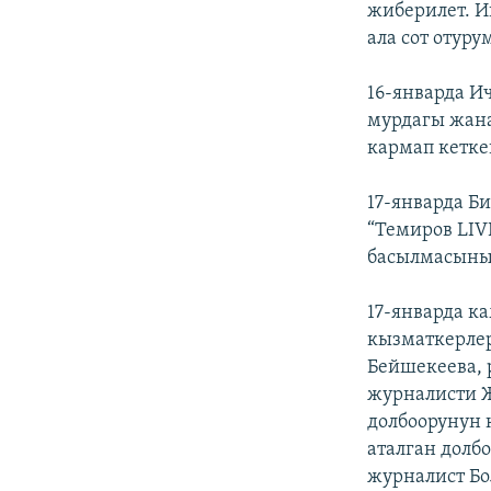
жиберилет. И
ала сот отур
16-январда И
мурдагы жана
кармап кетке
17-январда Б
“Темиров LIV
басылмасынын
17-январда к
кызматкерлер
Бейшекеева, 
журналисти Ж
долбоорунун 
аталган долб
журналист Бо