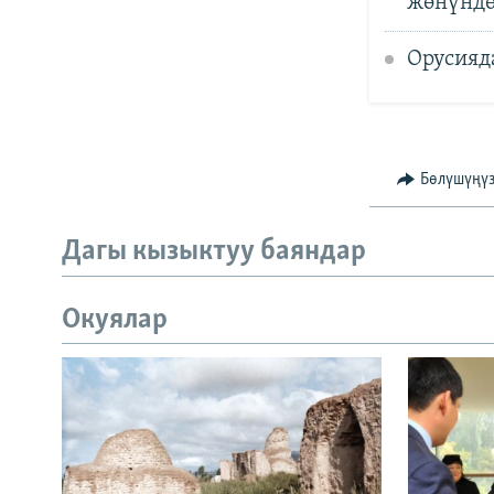
жөнүндө
Орусияд
Бөлүшүңү
Дагы кызыктуу баяндар
Окуялар