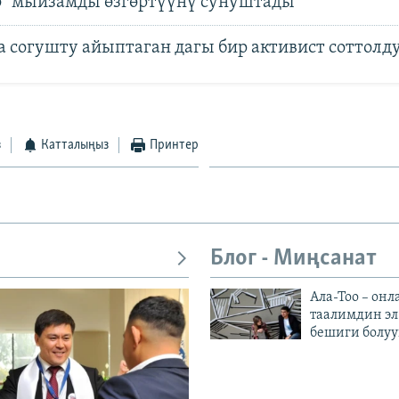
” мыйзамды өзгөртүүнү сунуштады
а согушту айыптаган дагы бир активист соттолд
з
Катталыңыз
Принтер
Блог - Миңсанат
Ала-Тоо – онл
таалимдин эл
бешиги болуу