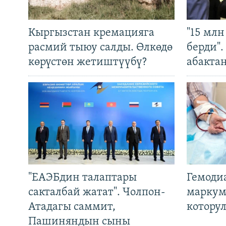
Кыргызстан кремацияга
"15 мл
расмий тыюу салды. Өлкөдө
берди"
көрүстөн жетиштүүбү?
абакта
"ЕАЭБдин талаптары
Гемоди
сакталбай жатат". Чолпон-
маркум
Атадагы саммит,
котору
Пашиняндын сыны