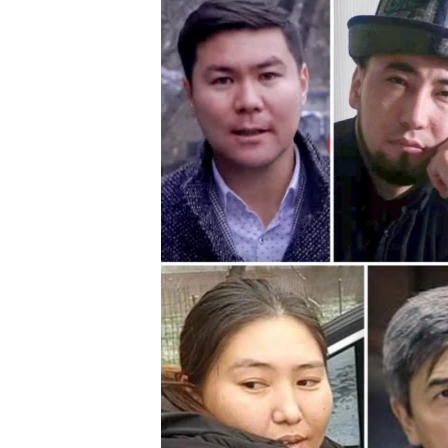
ЭЖЕ-СИҢДИЛЕР
АЗАТТЫК+
ЫҢГАЙСЫЗ СУРООЛОР