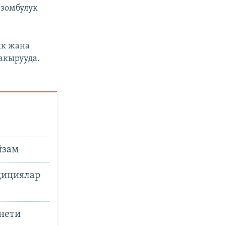
 зомбулук
ык жана
акырууда.
йзам
дициялар
нети