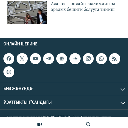
Ала-Тоо – онлайн таалимдин эл
аралык бешиги болууга тийиш
ОНЛАЙН ШЕРИНЕ
БИЗ ЖӨНҮНДӨ
"АЗАТТЫКТЫН" САНДЫГЫ
Азаттык үналгысы © 2026 RFE/RL, Inc. Бардык укуктар
корголгон.