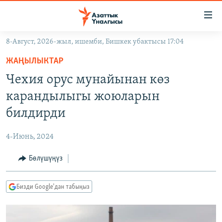
Линктер
Мазмунга
өтүңүз
8-Август, 2026-жыл, ишемби, Бишкек убактысы 17:04
Навигацияга
ЖАҢЫЛЫКТАР
өтүңүз
ЖАҢЫЛЫКТАР
КЫРГЫЗСТАН
Издөөгө
Чехия орус мунайынан көз
салыңыз
ДҮЙНӨ
КЫРГЫЗСТАН
карандылыгы жоюларын
УКРАИНА
САЯСАТ
ДҮЙНӨ
билдирди
АТАЙЫН ИЛИКТӨӨ
ЭКОНОМИКА
БОРБОР АЗИЯ
4-Июнь, 2024
ТВ ПРОГРАММАЛАР
МАДАНИЯТ
Бөлүшүңүз
ПОДКАСТ
БҮГҮН АЗАТТЫКТА
ӨЗГӨЧӨ ПИКИР
ЭКСПЕРТТЕР ТАЛДАЙТ
Бизди Google'дан табыңыз
БИЗ ЖАНА ДҮЙНӨ
Русский
ДАНИСТЕ