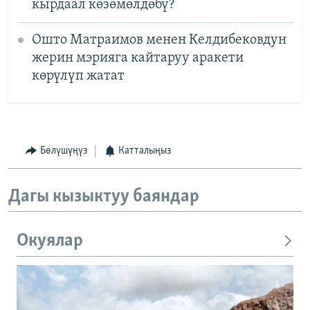
кырдаал көзөмөлдөбү?
Ошто Матраимов менен Келдибековдун
жерин мэрияга кайтаруу аракети
көрүлүп жатат
Бөлүшүңүз
Катталыңыз
Дагы кызыктуу баяндар
Окуялар