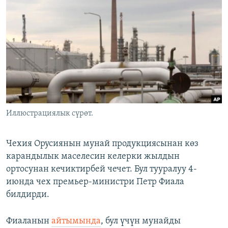
ОНЛАЙН ШЕРИНЕ
ЭЖЕ-СИҢДИЛЕР
АЗАТТЫК+
ЫҢГАЙСЫЗ СУРООЛОР
ЭЕ/АРнун бардык сайттары
Иллюстрациялык сүрөт.
Чехия Орусиянын мунай продукциясынан көз
карандылык маселесин келерки жылдын
ортосунан кечиктирбей чечет. Бул тууралуу 4-
июнда чех премьер-министри Петр Фиала
билдирди.
Фиаланын
айтымында
, бул үчүн мунайды