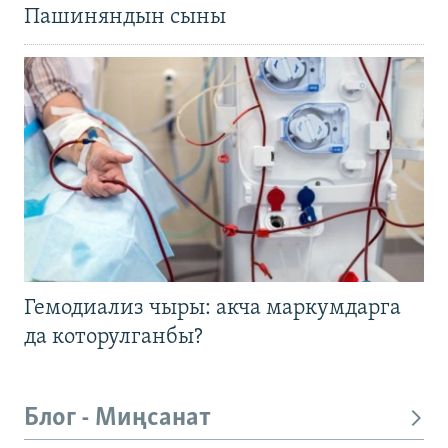
Пашиняндын сыны
Гемодиализ чыры: акча маркумдарга
да которулганбы?
Блог - Миңсанат