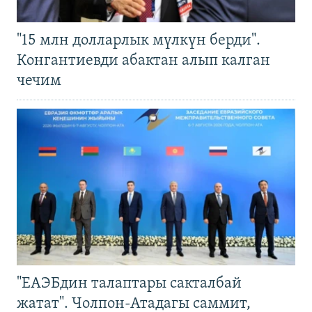
"15 млн долларлык мүлкүн берди".
Конгантиевди абактан алып калган
чечим
"ЕАЭБдин талаптары сакталбай
жатат". Чолпон-Атадагы саммит,