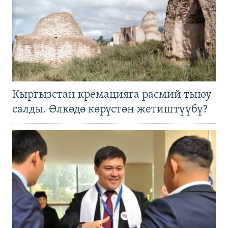
Кыргызстан кремацияга расмий тыюу
салды. Өлкөдө көрүстөн жетиштүүбү?