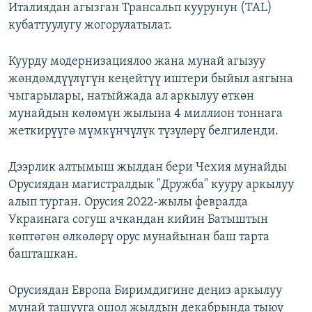
Италиядан агызган Трансальп куурунун (TAL)
кубаттуулугу жогорулатылат.
Куурду модернизациялоо жана мунай агызуу
жөндөмдүүлүгүн кеңейтүү иштери быйыл аягына
чыгарылары, натыйжада ал аркылуу өткөн
мунайдын көлөмүн жылына 4 миллион тоннага
жеткирүүгө мүмкүнчүлүк түзүлөрү белгиленди.
Дээрлик алтымыш жылдан бери Чехия мунайды
Орусиядан магистралдык "Дружба" кууру аркылуу
алып турган. Орусия 2022-жылы февралда
Украинага согуш ачкандан кийин Батыштын
көптөгөн өлкөлөрү орус мунайынан баш тарта
башташкан.
Орусиядан Европа Биримдигине деңиз аркылуу
мунай ташууга ошол жылдын декабрында тыюу