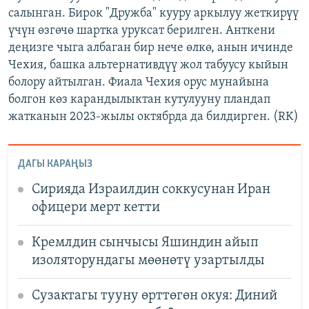
салынган. Бирок "Дружба" кууру аркылуу жеткирүү
үчүн өзгөчө шартка уруксат берилген. Анткени
деңизге чыга албаган бир нече өлкө, анын ичинде
Чехия, башка альтернативдүү жол табуусу кыйын
болору айтылган. Фиала Чехия орус мунайына
болгон көз карандылыктан кутулууну пландап
жатканын 2023-жылы октябрда да билдирген. (RK)
ДАГЫ КАРАҢЫЗ
Сирияда Израилдин соккусунан Иран
офицери мерт кетти
Кремлдин сынчысы Яшиндин айып
изоляторундагы мөөнөтү узартылды
Сузактагы тууну өрттөгөн окуя: Диний