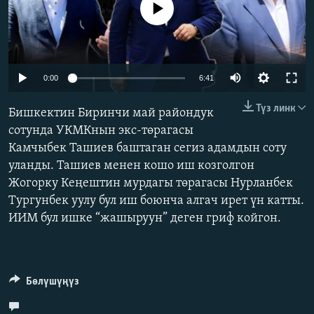
No media source currently available
ОНЛАЙН ШЕРИНЕ
ЭЖЕ-СИҢДИЛЕР
АЗАТТЫК+
ЫҢГАЙСЫЗ СУРООЛОР
Auto
0:00
6:41
240p
ЭЕ/АРнун бардык сайттары
Түз линк
Бишкектин Биринчи май райондук
360p
сотунда УКМКнын экс-төрагасы
Камчыбек Ташиев баштаган сегиз адамдын соту
480p
Auto
240p
360p
480p
уланды. Ташиев менен кошо иш козголгон
720p
Жогорку Кеңештин мурдагы төрагасы Нурланбек
720p
1080p
1080p
Тургунбек уулу бул иш боюнча алгач ирет үн катты.
ИИМ бул ишке “жашыруун” деген гриф койгон.
Бөлүшүңүз