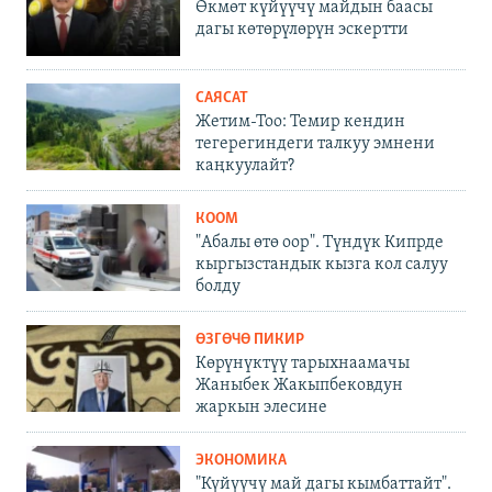
Өкмөт күйүүчү майдын баасы
дагы көтөрүлөрүн эскертти
САЯСАТ
Жетим-Тоо: Темир кендин
тегерегиндеги талкуу эмнени
каңкуулайт?
КООМ
"Абалы өтө оор". Түндүк Кипрде
кыргызстандык кызга кол салуу
болду
ӨЗГӨЧӨ ПИКИР
Көрүнүктүү тарыхнаамачы
Жаныбек Жакыпбековдун
жаркын элесине
ЭКОНОМИКА
"Күйүүчү май дагы кымбаттайт".