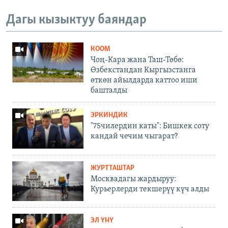
Дагы кызыктуу баяндар
КООМ
Чоң-Кара жана Таш-Төбө:
Өзбекстандан Кыргызстанга
өткөн айылдарда каттоо иши
башталды
ЭРКИНДИК
"75чилердин каты": Бишкек соту
кандай чечим чыгарат?
ЖУРТТАШТАР
Москвадагы жардыруу:
Курьерлерди текшерүү күч алды
ЭЛ ҮНҮ