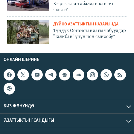
Кыргызстан абалдан кантип
чыгат?
ДҮЙНӨ АЗАТТЫКТЫН НАЗАРЫНДА
Түндүк Ооганстандагы чабуулдар
"Талибан" үчүн чоң сынообу?
ОНЛАЙН ШЕРИНЕ
БИЗ ЖӨНҮНДӨ
"АЗАТТЫКТЫН" САНДЫГЫ