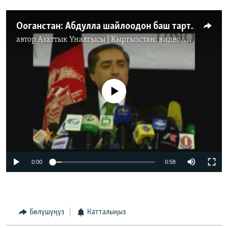
Ооганстан: Абдулла шайлоодон баш тартты
автор
Азаттык Үналгысы | Кыргызстан: видео, фото, кабарлар
No media source currently available
0:00
0:58
Бөлүшүңүз
Катталыңыз