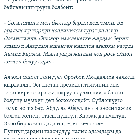
байланыштырууга болбойт:
- Ооганстанга мен былтыр барып келгемин. Эл
аралык күчтөрдүн коалициясы турат да азыр
Ооганстанда. Ошолор мамлекетке жардам берип
атышат. Алардын ишенген кишиси азыркы учурда
Хамид Карзай. Мына ушул жагдай чоң роль ойноп
кеткен болуу керек
.
Ал эми саясат таануучу Орозбек Молдалиев чалкеш
кырдаалда Ооганстан президенттигинин эки
талапкери өз ара жашыруун сүйлөшүүгө барган
болушу мүмкүн деп божомолдойт. Сүйлөшүүгө
толук негиз бар. Абдулла Абдулланын энеси тажик
болгон менен, атасы пуштун. Карзай да пуштун.
Экөө бир командада иштеген кечээ эле.
Пуштундардын таасирдүү, калыс адамдары да