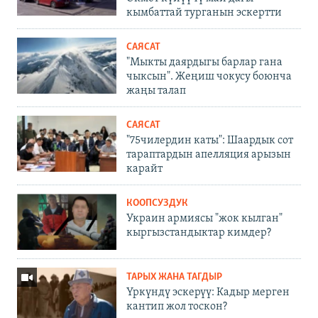
кымбаттай турганын эскертти
САЯСАТ
"Мыкты даярдыгы барлар гана
чыксын". Жеңиш чокусу боюнча
жаңы талап
САЯСАТ
"75чилердин каты": Шаардык сот
тараптардын апелляция арызын
карайт
КООПСУЗДУК
Украин армиясы "жок кылган"
кыргызстандыктар кимдер?
ТАРЫХ ЖАНА ТАГДЫР
Үркүндү эскерүү: Кадыр мерген
кантип жол тоскон?