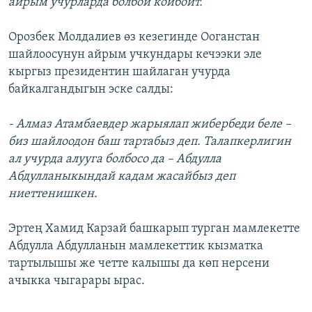
айрым учурларда болбой койбойт.
Орозбек Молдалиев өз кезегинде Ооганстан
шайлоосунун айрым учкундары кечээки эле
кыргыз президентин шайлаган учурда
байкалгандыгын эске салды:
- Алмаз Атамбаевдер жарыялап жибербеди беле –
биз шайлоодон баш тартабыз деп. Талапкерлигин
ал учурда алууга болбосо да – Абдулла
Абдулланыкындай кадам жасайбыз деп
ниеттенишкен.
Эртең Хамид Карзай башкарып турган мамлекетте
Абдулла Абдулланын мамлекеттик кызматка
тартылышы же четте калышы да көп нерсени
ачыкка чыгарары ырас.