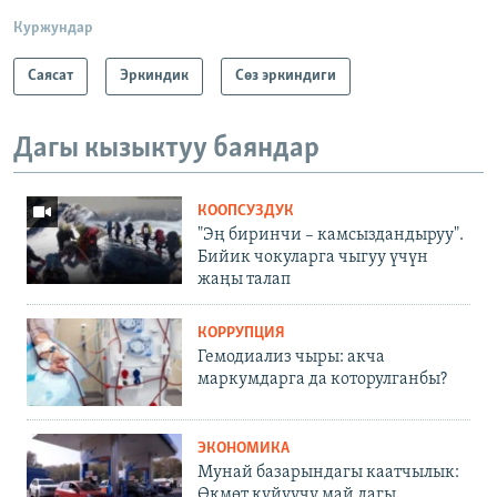
Куржундар
Саясат
Эркиндик
Сөз эркиндиги
Дагы кызыктуу баяндар
КООПСУЗДУК
"Эң биринчи – камсыздандыруу".
Бийик чокуларга чыгуу үчүн
жаңы талап
КОРРУПЦИЯ
Гемодиализ чыры: акча
маркумдарга да которулганбы?
ЭКОНОМИКА
Мунай базарындагы каатчылык:
Өкмөт күйүүчү май дагы