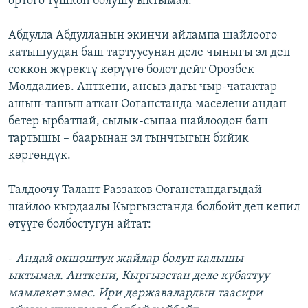
ортого түшкөн болушу ыктымал.
Абдулла Абдулланын экинчи айлампа шайлоого
катышуудан баш тартуусунан деле чыныгы эл деп
соккон жүрөктү көрүүгө болот дейт Орозбек
Молдалиев. Анткени, ансыз дагы чыр-чатактар
ашып-ташып аткан Ооганстанда маселени андан
бетер ырбатпай, сылык-сыпаа шайлоодон баш
тартышы – баарынан эл тынчтыгын бийик
көргөндүк.
Талдоочу Талант Раззаков Ооганстандагыдай
шайлоо кырдаалы Кыргызстанда болбойт деп кепил
өтүүгө болбостугун айтат:
-
Андай окшоштук жайлар болуп калышы
ыктымал. Анткени, Кыргызстан деле кубаттуу
мамлекет эмес. Ири державалардын таасири