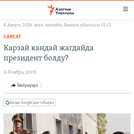
Линктер
Мазмунга
өтүңүз
8-Август, 2026-жыл, ишемби, Бишкек убактысы 01:12
Навигацияга
ЖАҢЫЛЫКТАР
өтүңүз
САЯСАТ
КЫРГЫЗСТАН
Издөөгө
Карзай кандай жагдайда
салыңыз
ДҮЙНӨ
КЫРГЫЗСТАН
президент болду?
УКРАИНА
САЯСАТ
ДҮЙНӨ
3-Ноябрь, 2009
АТАЙЫН ИЛИКТӨӨ
ЭКОНОМИКА
БОРБОР АЗИЯ
ТВ ПРОГРАММАЛАР
Бөлүшүңүз
МАДАНИЯТ
ПОДКАСТ
БҮГҮН АЗАТТЫКТА
Бизди Google'дан табыңыз
ӨЗГӨЧӨ ПИКИР
ЭКСПЕРТТЕР ТАЛДАЙТ
БИЗ ЖАНА ДҮЙНӨ
Русский
ДАНИСТЕ