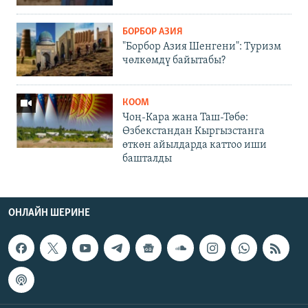
БОРБОР АЗИЯ
"Борбор Азия Шенгени": Туризм
чөлкөмдү байытабы?
КООМ
Чоң-Кара жана Таш-Төбө:
Өзбекстандан Кыргызстанга
өткөн айылдарда каттоо иши
башталды
ОНЛАЙН ШЕРИНЕ