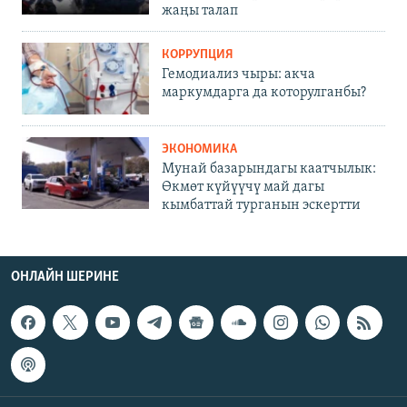
жаңы талап
КОРРУПЦИЯ
Гемодиализ чыры: акча
маркумдарга да которулганбы?
ЭКОНОМИКА
Мунай базарындагы каатчылык:
Өкмөт күйүүчү май дагы
кымбаттай турганын эскертти
ОНЛАЙН ШЕРИНЕ