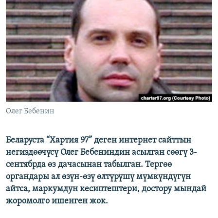
ОНЛАЙН ШЕРИНЕ
ЭЖЕ-СИҢДИЛЕР
АЗАТТЫК+
ЫҢГАЙСЫЗ СУРООЛОР
ЭЕ/АРнун бардык сайттары
Олег Бебенин
Беларуста “Хартия 97” деген интернет сайттын
негиздөөчүсү Олег Бебениндин асылган сөөгү 3-
сентябрда өз дачасынан табылган. Тергөө
органдары ал өзүн-өзү өлтүрүшү мүмкүндүгүн
айтса, маркумдун кесиптештери, достору мындай
жоромолго ишенген жок.