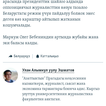
арасында президенттик шайлоо алдында
оппозициячыл журналисттин көзүн тазалоо
Беларустагы режим үчүн пайдалуу болмок эмес
деген көз караштар айтылып жатканын
кошумчалады.
Маркум Олег Бебениндин артында жубайы жана
эки баласы калды.
Бөлүшүңүз
Катталыңыз
Улан Алымкул уулу Эшматов
"Азаттыктын" Прагадагы кеңсесинин
кызматкери, журналист, саясат жана
экономика тармактары боюнча адис. Кыргыз
улуттук университетинин журналистика
факультетин аяктаган.