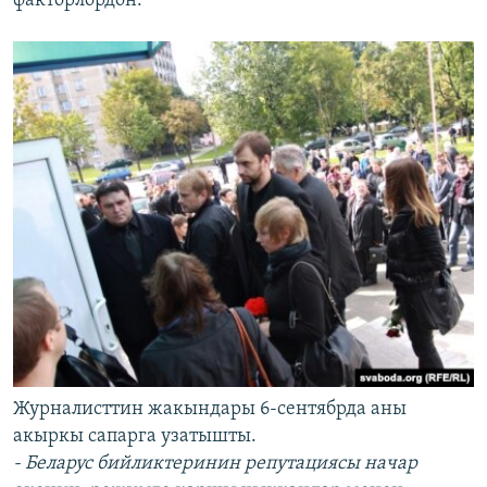
факторлордон:
Журналисттин жакындары 6-сентябрда аны
акыркы сапарга узатышты.
- Беларус бийликтеринин репутациясы начар