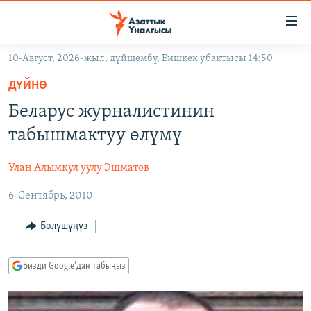
Линктер
Мазмунга
өтүңүз
10-Август, 2026-жыл, дүйшөмбү, Бишкек убактысы 14:50
Навигацияга
ЖАҢЫЛЫКТАР
өтүңүз
ДҮЙНӨ
КЫРГЫЗСТАН
Издөөгө
Беларус журналистинин
салыңыз
ДҮЙНӨ
КЫРГЫЗСТАН
табышмактуу өлүмү
УКРАИНА
САЯСАТ
ДҮЙНӨ
Улан Алымкул уулу Эшматов
АТАЙЫН ИЛИКТӨӨ
ЭКОНОМИКА
БОРБОР АЗИЯ
6-Сентябрь, 2010
ТВ ПРОГРАММАЛАР
МАДАНИЯТ
ПОДКАСТ
БҮГҮН АЗАТТЫКТА
Бөлүшүңүз
ӨЗГӨЧӨ ПИКИР
ЭКСПЕРТТЕР ТАЛДАЙТ
Бизди Google'дан табыңыз
БИЗ ЖАНА ДҮЙНӨ
Русский
ДАНИСТЕ