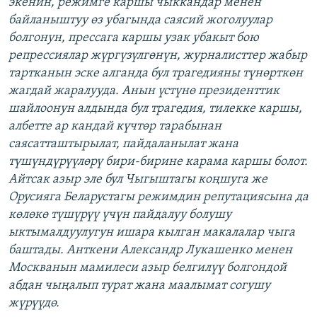
экенин, режимге каршы чыккандар менен
байланыштуу өз убагында саясий жоголуулар
болгонун, прессага каршы узак убакыт бою
репрессиялар жүргүзүлгөнүн, журналисттер жабыр
тартканын эске алганда бул трагедияны түнөрткөн
жагдай жаралууда. Анын үстүнө президенттик
шайлоонун алдында бул трагедия, тилекке каршы,
албетте ар кандай күчтөр тарабынан
саясатташтырылат, пайдаланылат жана
түшүндүрүүлөрү бири-бирине карама каршы болот.
Айтсак азыр эле бул Чыгыштагы коңшуга же
Орусияга Беларустагы режимдин репутациясына да
көлөкө түшүрүү үчүн пайдалуу болушу
ыктымалдуулугун ишара кылган макалалар чыга
баштады. Анткени Александр Лукашенко менен
Москванын мамилеси азыр белгилүү болгондой
абдан чыңалып турат жана маалымат согушу
жүрүүдө.