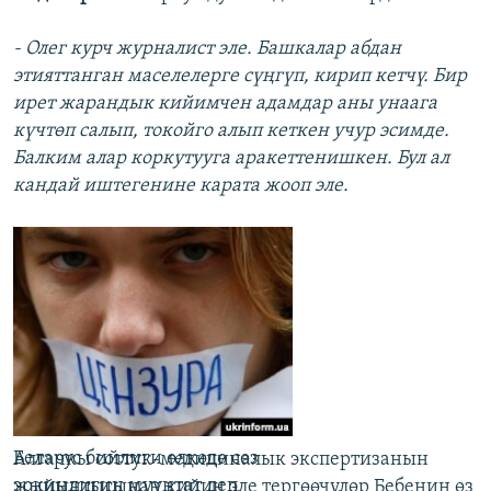
- Олег курч журналист эле. Башкалар абдан
этияттанган маселелерге сүңгүп, кирип кетчү. Бир
ирет жарандык кийимчен адамдар аны унаага
күчтөп салып, токойго алып кеткен учур эсимде.
Балким алар коркутууга аракеттенишкен. Бул ал
кандай иштегенине карата жооп эле.
Беларус бийлиги өлкөдө сөз
Алгачкы соттук-медициналык экспертизанын
эркиндигин муунтат деп
жыйынтыгынан кийин эле тергөөчүлөр Бебенин өз