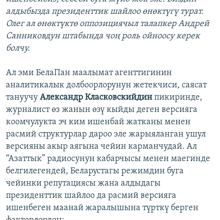
алдыбызда президенттик шайлоо өнөктүгү турат.
Олег ал өнөктүктө оппозициячыл талапкер Андрей
Санниковдун штабында чоң роль ойноосу керек
болчу.
Ал эми БелаПан маалымат агенттигинин
аналитикалык долбоорлорунун жетекчиси, саясат
тануучу
Александр Класковскийдин
пикиринде,
журналист өз жанын өзү кыйды деген версияга
коомчулукта эч ким ишенбай жатканы менен
расмий структурлар дароо эле жарыяланган ушул
версияны акыр аягына чейин карманчудай. Ал
“Азаттык” радиосунун кабарчысы менен маегинде
белгилегендей, Беларустагы режимдин буга
чейинки репутациясы жана алдыдагы
президенттик шайлоо да расмий версияга
ишенбеген маанай жаралышына түрткү берген