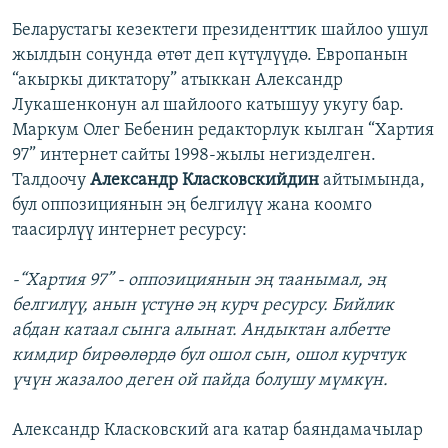
Беларустагы кезектеги президенттик шайлоо ушул
жылдын соңунда өтөт деп күтүлүүдө. Европанын
“акыркы диктатору” атыккан Александр
Лукашенконун ал шайлоого катышуу укугу бар.
Маркум Олег Бебенин редакторлук кылган “Хартия
97” интернет сайты 1998-жылы негизделген.
Талдоочу
Александр Класковскийдин
айтымында,
бул оппозициянын эң белгилүү жана коомго
таасирлүү интернет ресурсу:
-“Хартия 97” - оппозициянын эң таанымал, эң
белгилүү, анын үстүнө эң курч ресурсу. Бийлик
абдан катаал сынга алынат. Андыктан албетте
кимдир бирөөлөрдө бул ошол сын, ошол курчтук
үчүн жазалоо деген ой пайда болушу мүмкүн.
Александр Класковский ага катар баяндамачылар