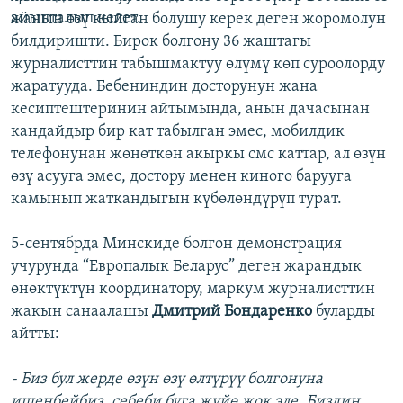
айыпталып келет.
жанын өзү кыйган болушу керек деген жоромолун
билдиришти. Бирок болгону 36 жаштагы
журналисттин табышмактуу өлүмү көп суроолорду
жаратууда. Бебениндин досторунун жана
кесиптештеринин айтымында, анын дачасынан
кандайдыр бир кат табылган эмес, мобилдик
телефонунан жөнөткөн акыркы смс каттар, ал өзүн
өзү асууга эмес, достору менен киного барууга
камынып жаткандыгын күбөлөндүрүп турат.
5-сентябрда Минскиде болгон демонстрация
учурунда “Европалык Беларус” деген жарандык
өнөктүктүн координатору, маркум журналисттин
жакын санаалашы
Дмитрий Бондаренко
буларды
айтты:
- Биз бул жерде өзүн өзү өлтүрүү болгонуна
ишенбейбиз, себеби буга жүйө жок эле. Биздин