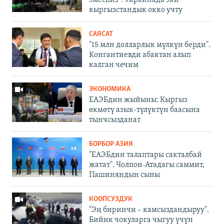
эмеспиз". Украинада эки
кыргызстандык окко учту
САЯСАТ
"15 млн долларлык мүлкүн берди".
Конгантиевди абактан алып
калган чечим
ЭКОНОМИКА
ЕАЭБдин жыйыны: Кыргыз
өкмөтү азык-түлүктүн баасына
тынчсызданат
БОРБОР АЗИЯ
"ЕАЭБдин талаптары сакталбай
жатат". Чолпон-Атадагы саммит,
Пашиняндын сыны
КООПСУЗДУК
"Эң биринчи – камсыздандыруу".
Бийик чокуларга чыгуу үчүн