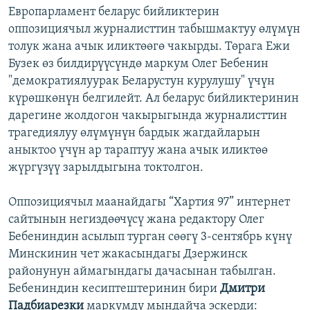
Европарламент беларус бийликтерин
оппозициячыл журналисттин табышмактуу өлүмүн
толук жана ачык иликтөөгө чакырды. Төрага Ежи
Бузек өз билдирүүсүндө маркум Олег Бебенин
"демократиялуурак Беларустун курулушу" үчүн
күрөшкөнүн белгилейт. Ал беларус бийликтеринин
дарегине жолдогон чакырыгында журналисттин
трагедиялуу өлүмүнүн бардык жагдайларын
аныктоо үчүн ар тараптуу жана ачык иликтөө
жүргүзүү зарылдыгына токтолгон.
Оппозициячыл маанайдагы “Хартия 97” интернет
сайтынын негиздөөчүсү жана редактору Олег
Бебениндин асылып турган сөөгү 3-сентябрь күнү
Минскинин чет жакасындагы Дзержинск
районунун аймагындагы дачасынан табылган.
Бебениндин кесиптештеринин бири
Дмитри
Падбиарезки
маркумду мындайча эскерди: