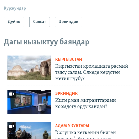
Куржундар
Дүйнө
Саясат
Эркиндик
Дагы кызыктуу баяндар
КЫРГЫЗСТАН
Кыргызстан кремацияга расмий
тыюу салды. Өлкөдө көрүстөн
жетиштүүбү?
ЭРКИНДИК
Иштерман мигранттардын
коомдогу орду кандай?
АДАМ УКУКТАРЫ
"Согушка кеткенин билген