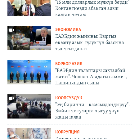
"15 млн долларлык мүлкүн берди".
Конгантиевди абактан алып
калган чечим
ЭКОНОМИКА
ЕАЭБдин жыйыны: Кыргыз
өкмөтү азык-түлүктүн баасына
тынчсызданат
БОРБОР АЗИЯ
"ЕАЭБдин талаптары сакталбай
жатат". Чолпон-Атадагы саммит,
Пашиняндын сыны
КООПСУЗДУК
"Эң биринчи – камсыздандыруу".
Бийик чокуларга чыгуу үчүн
жаңы талап
КОРРУПЦИЯ