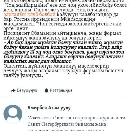
Башка бирөөлөр, анын ичинде Силвио Берлускони
"Чоң жыйырманы" өтө эле чоң уюм ийкемсиз болот
деп, каршы. Ошол эле учурда "Чоң сегиздин"
элиталык клуб болбой
калуусун каалбагандар да
бар. Россия президенти Медеведевдин
жардамчысы “Чоң сегизди жоюп жибергенге али
эрте” дейт.
Президент Обаманын айтышынча, жаңы формат
ийкемдүү жана жупуну да болушу керек:
- Ар бир адам мүмкүн болчу чакан топко, мүмкүн
болчу чакан уюмга кошулууну каалайт. Эгер алар
дүйнөдөгү 21 эң чоң өлкө болушса, алар өзүнчө топ
болууну каалайт. Алардын өзүнчө бөлүнүп алганы
калыстык эмес деп ойлошот.
Ошентип, дүйнөнүн маанилүү маселелерин
чечүүчү жаңы эларалык клубдун форматы боюнча
талкуу уланууда.
Бөлүшүңүз
Катталыңыз
Амирбек Азам уулу
"Азаттыктын" штаттан сырткаркы журналисти.
Санкт-Петербургдагы Финансы жана
экономика университетин аяктаган.