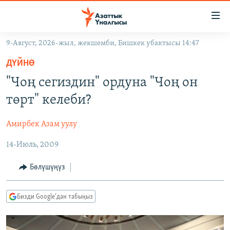
Линктер
Мазмунга
өтүңүз
9-Август, 2026-жыл, жекшемби, Бишкек убактысы 14:47
Навигацияга
ЖАҢЫЛЫКТАР
өтүңүз
ДҮЙНӨ
КЫРГЫЗСТАН
Издөөгө
"Чоң сегиздин" ордуна "Чоң он
салыңыз
ДҮЙНӨ
КЫРГЫЗСТАН
төрт" келеби?
УКРАИНА
САЯСАТ
ДҮЙНӨ
Амирбек Азам уулу
АТАЙЫН ИЛИКТӨӨ
ЭКОНОМИКА
БОРБОР АЗИЯ
14-Июль, 2009
ТВ ПРОГРАММАЛАР
МАДАНИЯТ
ПОДКАСТ
БҮГҮН АЗАТТЫКТА
Бөлүшүңүз
ӨЗГӨЧӨ ПИКИР
ЭКСПЕРТТЕР ТАЛДАЙТ
Бизди Google'дан табыңыз
БИЗ ЖАНА ДҮЙНӨ
Русский
ДАНИСТЕ