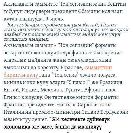
Аквиладагы саммитте Чоң сегиздин жана Бештин
тобунун лидерлери президент Обаманы кол чаап
күтүп алышууда. 9-июль.
-
Биз глобалдык проблемаларды Кытай, Индия
жана Бразилия сыяктуу чоң өлкөлөрсүз эле жөндөй
алабыз деп ойлоо жаңылыштык экени мен үчүн
талашсыз чындык.
Аквиладагы саммит - "Чоң сегиздин" форматы
эскиргенин жана дүйнөлүк финансылык кризис
эларалык майданга жаңы оюнчуларды алып
чыкканын да көрсөттү. Ырас эле,
саммиттин
биринчи күнү
гана "Чоң сегиз" өзүнчө чогулса,
кийинки эки күнү аларга “5 плюс 1” же Бразилия,
Кытай, Индия, Мексика, Түштүк Африка плюс
Египет кошулду. Он төрт өлкө кирген форматты
Франция президенти Николас Саркози жана
Италиянын премьер-министри Силвио Берлускони
ылайыктуу дешет.
“G14 келечекте дүйнөлүк
экономика эле эмес, башка да маанилүү