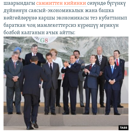
шаарындагы
саммиттен кийинки
сөзүндө бүгүнкү
дүйнөнүн саясый-экономикалык жана башка
көйгөйлөрүнө каршы экономикасы тез кубаттанып
бараткан чоң мамлекеттерсиз күрөшүү мүмкүн
болбой калганын ачык айтты: