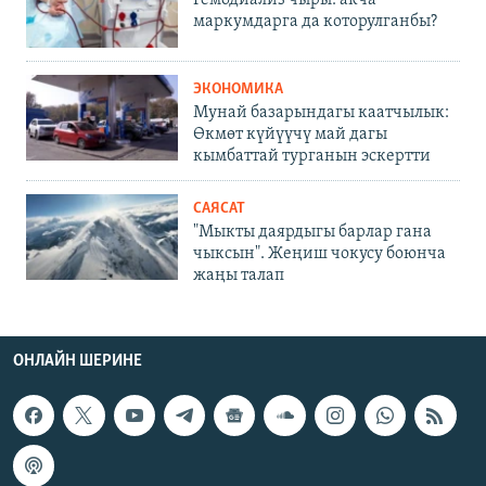
Гемодиализ чыры: акча
маркумдарга да которулганбы?
ЭКОНОМИКА
Мунай базарындагы каатчылык:
Өкмөт күйүүчү май дагы
кымбаттай турганын эскертти
САЯСАТ
"Мыкты даярдыгы барлар гана
чыксын". Жеңиш чокусу боюнча
жаңы талап
ОНЛАЙН ШЕРИНЕ