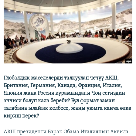
ОНЛАЙН ШЕРИНЕ
ЭЖЕ-СИҢДИЛЕР
АЗАТТЫК+
ЫҢГАЙСЫЗ СУРООЛОР
ЭЕ/АРнун бардык сайттары
Глобалдык маселелерди талкуулап чечүү АКШ,
Британия, Германия, Канада, Франция, Италия,
Япония жана Россия курамындагы Чоң сегиздин
энчиси болуп кала береби? Бул формат заман
талабына ылайык келбесе, жаңы уюмга канча өлкө
кириш керек?
АКШ президенти Барак Обама Италиянын Аквила