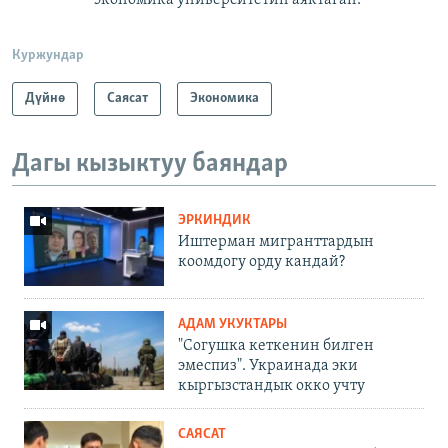
Куржундар
Дүйнө
Саясат
Экономика
Дагы кызыктуу баяндар
ЭРКИНДИК
Иштерман мигранттардын
коомдогу орду кандай?
АДАМ УКУКТАРЫ
"Согушка кеткенин билген
эмеспиз". Украинада эки
кыргызстандык окко учту
САЯСАТ