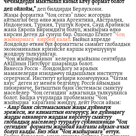
чечимдерди мыктылап кабыл алчу формат болот
деп ойлойм,”
деп билдирди Берлускони.
Жаңы форматка "Чоң сегиз" плюс жогоруда
айтылган беш өлкө жана Аргентина, Австралия,
Индонезия, Түркия, Түштүк Корея, Сауд Арабиясы
жана Европа Биримдиги болуп, жыйырма өлкө
кирсин деген да сунуш бар. Ошондо Египет "
Чоң
жыйырмага" кирбей калат
. Быйыл апрелде
Лондондо өткөн бул форматтагы саммит глобалдык
экономикалык кризиске каршы күрөшүүнүн
жолдору талкуулаган.
"Чоң жыйырманын" келерки жыйыны сентябрда
АКШнын Питсбург шаарында болот.
Ванесса Росси - Лондондогу эл аралык
мамилелерди изилдөөчү падышалык инститтун
серепчиси. Институт кеңири коомчулукка “Чатам
хауc”
деген ат менен
белгилүү.
Росси айымдын
пикиринче, Батыштын банк системасы сыяктуу
маселелер "Чоң сегиздин" алкагында талкууланса
болот. Башка учурларда проблеманы "Чоң
жыйырма" караганы жөндүү, дейт Росси айым:
- Алар банк cистемасынын жаңы дүйнөлүк
эрежеси, же климаттын өзгөрүүсү, же дүйнөдөгү
жарды өлкөлөргө жардам көрсөтүү сыяктуу
глобалдык маселелер тууралуу сүйлөшкөндө "Чоң
сегиздин" форматы жарабай калганы айкын-ачык
болуп калды. Биз эбак "Чоң жыйырмага" өттүк.