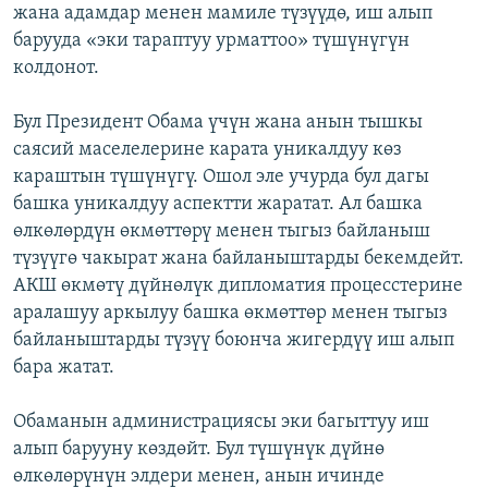
жана адамдар менен мамиле түзүүдө, иш алып
барууда «эки тараптуу урматтоо» түшүнүгүн
колдонот.
Бул Президент Обама үчүн жана анын тышкы
саясий маселелерине карата уникалдуу көз
караштын түшүнүгү. Ошол эле учурда бул дагы
башка уникалдуу аспектти жаратат. Ал башка
өлкөлөрдүн өкмөттөрү менен тыгыз байланыш
түзүүгө чакырат жана байланыштарды бекемдейт.
АКШ өкмөтү дүйнөлүк дипломатия процесстерине
аралашуу аркылуу башка өкмөттөр менен тыгыз
байланыштарды түзүү боюнча жигердүү иш алып
бара жатат.
Обаманын администрациясы эки багыттуу иш
алып барууну көздөйт. Бул түшүнүк дүйнө
өлкөлөрүнүн элдери менен, анын ичинде