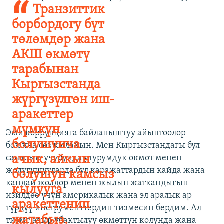
Транзиттик
борбордогу бүт
төлөмдөр жана
АКШ өкмөтү
тарабынан
Кыргызстанда
жүргүзүлгөн иш-
аракеттер
мүмкүн
Эми коррупцияга байланыштуу айыптоолор
болушунча
боюнча сөз кылайын. Мен Кыргызстандагы бул
сапарым учурунда утурумдук өкмөт менен
ачык, айкын
жолугушууларда бул каражаттардын кайда жана
болушун камсыз
кандай жолдор менен жылып жаткандыгын
кылууга
изилдөө үчүн америкалык жана эл аралык ар
аракеттенип
түрдүү инструменттердин тизмесин бердим. Ал
жатабыз.
тизме азыр убактылуу өкмөттүн колунда жана