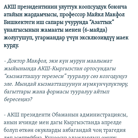
АКШ президентинин улуттук коопсуздук боюнча
атайын жардамчысы, профессор Майкл Макфол
Бишкектеги иш сапары учурунда “Азаттык”
үналгысынын жамааты менен (6-майда)
жолугушуп, угармандар үчүн эксклюзивдүү маек
курду.
- Доктор Макфол, эки күн мурун маалымат
жыйынында АКШ-Кыргызстан ортосундагы
“кызматташуу терезеси” тууралуу сөз козгодуңуз
эле. Мындай кызматташуунун мүмкүнчүлүктөрү,
багыттары жана формасы тууралуу айтып
бересеңиз?
- АКШ президенти Обаманын администрациясы,
анын ичинде мен дагы Кыргызстанда апрелде
болуп өткөн окуяларды аябагандай чоң трагедия