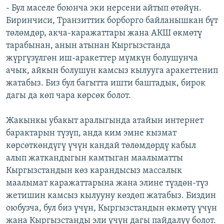
- Бул маселе боюнча эки нерсени айтып өтөйүн.
Биринчиси, Транзиттик борборго байланышкан бүт
төлөмдөр, акча-каражаттары жана АКШ өкмөтү
тарабынан, анын атынан Кыргызстанда
жүргүзүлгөн иш-аракеттер мүмкүн болушунча
ачык, айкын болушун камсыз кылууга аракеттенип
жатабыз. Биз бул багытта ишти баштадык, бирок
дагы да көп чара көрсөк болот.
Жакынкы убакыт аралыгында атайын интернет
барактарын түзүп, анда ким эмне кызмат
көрсөткөндүгү үчүн кандай төлөмдөрдү кабыл
алып жаткандыгын камтыган маалыматты
Кыргызстандын көз карандысыз массалык
маалымат каражаттарына жана элине түздөн-түз
жетишин камсыз кылууну көздөп жатабыз. Биздин
оюбузча, бул биз үчүн, Кыргызстандын өкмөтү үчүн
жана Кыргызстанды эли үчүн дагы пайдалуу болот.