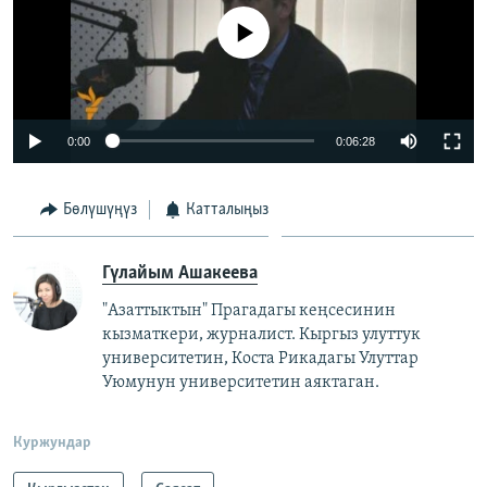
No media source currently available
0:00
0:06:28
Бөлүшүңүз
Катталыңыз
Гүлайым Ашакеева
"Азаттыктын" Прагадагы кеңсесинин
кызматкери, журналист. Кыргыз улуттук
университетин, Коста Рикадагы Улуттар
Уюмунун университетин аяктаган.
Куржундар