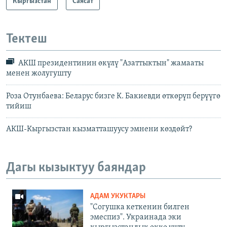
Кыргызстан
Саясат
Тектеш
АКШ президентинин өкүлү "Азаттыктын" жамааты
менен жолугушту
Роза Отунбаева: Беларус бизге К. Бакиевди өткөрүп берүүгө
тийиш
АКШ-Кыргызстан кызматташуусу эмнени көздөйт?
Дагы кызыктуу баяндар
АДАМ УКУКТАРЫ
"Согушка кеткенин билген
эмеспиз". Украинада эки