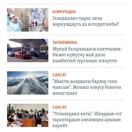
КОРРУПЦИЯ
Гемодиализ чыры: акча
маркумдарга да которулганбы?
ЭКОНОМИКА
Мунай базарындагы каатчылык:
Өкмөт күйүүчү май дагы
кымбаттай турганын эскертти
САЯСАТ
"Мыкты даярдыгы барлар гана
чыксын". Жеңиш чокусу боюнча
жаңы талап
САЯСАТ
"75чилердин каты": Шаардык сот
тараптардын апелляция арызын
карайт