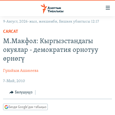
Линктер
Мазмунга
өтүңүз
9-Август, 2026-жыл, жекшемби, Бишкек убактысы 12:17
Навигацияга
ЖАҢЫЛЫКТАР
өтүңүз
САЯСАТ
КЫРГЫЗСТАН
Издөөгө
М.Макфол: Кыргызстандагы
салыңыз
ДҮЙНӨ
КЫРГЫЗСТАН
окуялар - демократия орнотуу
УКРАИНА
САЯСАТ
ДҮЙНӨ
өрнөгү
АТАЙЫН ИЛИКТӨӨ
ЭКОНОМИКА
БОРБОР АЗИЯ
Гүлайым Ашакеева
ТВ ПРОГРАММАЛАР
МАДАНИЯТ
7-Май, 2010
ПОДКАСТ
БҮГҮН АЗАТТЫКТА
ӨЗГӨЧӨ ПИКИР
ЭКСПЕРТТЕР ТАЛДАЙТ
Бөлүшүңүз
БИЗ ЖАНА ДҮЙНӨ
Русский
Бизди Google'дан табыңыз
ДАНИСТЕ