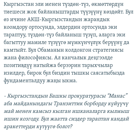
Кыргызстан эли менен түздөн-түз, өкмөттөрдүн
тиешеси жок байланыштарды түүзүүнү көздөйт. Бул
өз ичине АКШ-Кыргызстандын жарандык
коомдору ортосунда, элдердин ортосунда эки
тараптуу, түздөн-түз байланыш түзүп, аларга эки
багыттуу мамиле түзүүгө мүмкүнчүлүк берүүнү да
камтыйт. Бул Обаманын колдонгон стратегиясы
жана философиясы. Ал канчалык деңгээлде
позитивдүү натыйжа берээрин тарыхчылар
изилдер, бирок бул биздин тышкы саясатыбызда
фундаменталдуу жаңы ыкма.
- Кыргызстандын Башкы прокуратурасы “Манас”
аба майданындагы Транзиттик борборду күйүүчү
май менен камсыз кылган ишканаларга кылмыш
ишин козгоду. Бул жаатта сиздер тараптан кандай
аракеттерди күтүүгө болот?