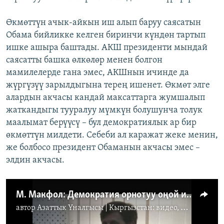
Өкмөттүн ачык-айкын иш алып баруу саясатын
Обама бийликке келген биринчи күндөн тартып
ишке ашыра баштады. АКШ президенти мындай
саясатты башка өлкөлөр менен болгон
мамилелерде гана эмес, АКШнын ичинде да
жүргүзүү зарылдыгына терең ишенет. Өкмөт элге
алардын акчасы кандай максаттарга жумшалып
жаткандыгы тууралуу мүмкүн болушунча толук
маалымат берүүсү – бул демократиялык ар бир
өкмөттүн милдети. Себеби ал каражат жеке менин,
же болбосо президент Обаманын акчасы эмес –
элдин акчасы.
М. Макфол: Демократия орнотуу оңой иш эмес
автор
Азаттык Үналгысы | Кыргызстан: видео, фото, кабарлар