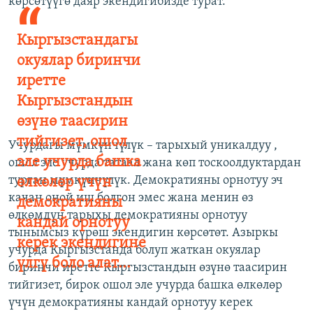
көрсөтүүгө даяр экендигибизде турат.
Кыргызстандагы
окуялар биринчи
иретте
Кыргызстандын
өзүнө таасирин
тийгизет, ошол
Учурдагы мүмкүнчүлүк – тарыхый уникалдуу ,
эле учурда башка
ошол эле учурда татаал жана көп тоскоолдуктардан
турган мүмкүнчүлүк. Демократияны орнотуу эч
өлкөлөр үчүн
качан оңой иш болгон эмес жана менин өз
демократияны
өлкөмдүн тарыхы демократияны орнотуу
кандай орнотуу
тынымсыз күрөш экендигин көрсөтөт. Азыркы
керек экендигине
учурда Кыргызстанда болуп жаткан окуялар
үлгү боло алат...
биринчи иретте Кыргызстандын өзүнө таасирин
тийгизет, бирок ошол эле учурда башка өлкөлөр
үчүн демократияны кандай орнотуу керек