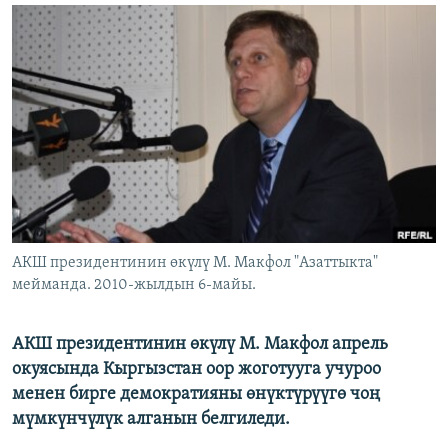
ОНЛАЙН ШЕРИНЕ
ЭЖЕ-СИҢДИЛЕР
АЗАТТЫК+
ЫҢГАЙСЫЗ СУРООЛОР
ЭЕ/АРнун бардык сайттары
АКШ президентинин өкүлү М. Макфол "Азаттыкта"
мейманда. 2010-жылдын 6-майы.
АКШ президентинин өкүлү М. Макфол апрель
окуясында Кыргызстан оор жоготууга учуроо
менен бирге демократияны өнүктүрүүгө чоң
мүмкүнчүлүк алганын белгиледи.