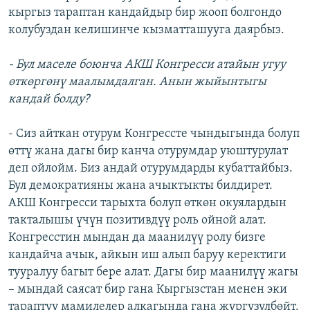
кыргыз тараптан кандайдыр бир жооп болгондо
колубуздан келишинче кызматташууга даярбыз.
- Бул маселе боюнча АКШ Конгресси атайын угуу
өткөргөнү маалымдалган. Анын жыйынтыгы
кандай болду?
- Сиз айткан отурум Конгрессте чындыгында болуп
өттү жана дагы бир канча отурумдар уюштурулат
деп ойлойм. Биз андай отурумдарды кубаттайбыз.
Бул демократияны жана ачыктыкты билдирет.
АКШ Конгресси тарыхта болуп өткөн окуялардын
такталышы үчүн позитивдүү роль ойной алат.
Конгресстин мындан да маанилүү ролу бизге
кандайча ачык, айкын иш алып баруу керектиги
тууралуу багыт бере алат. Дагы бир маанилүү жагы
– мындай саясат бир гана Кыргызстан менен эки
тараптуу мамилелер алкагында гана жүргүзүлбөйт.