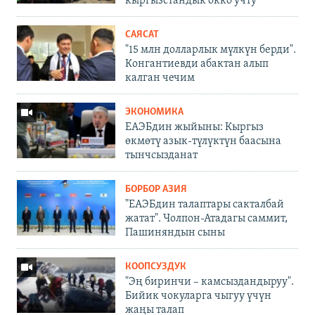
кыргызстандык окко учту
САЯСАТ
"15 млн долларлык мүлкүн берди".
Конгантиевди абактан алып
калган чечим
ЭКОНОМИКА
ЕАЭБдин жыйыны: Кыргыз
өкмөтү азык-түлүктүн баасына
тынчсызданат
БОРБОР АЗИЯ
"ЕАЭБдин талаптары сакталбай
жатат". Чолпон-Атадагы саммит,
Пашиняндын сыны
КООПСУЗДУК
"Эң биринчи – камсыздандыруу".
Бийик чокуларга чыгуу үчүн
жаңы талап