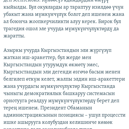
деп эсептейбиз. Күнөөсүз адамдардын өмүрү
кыйылды. Бул окуяларды ар тараптуу изилдөө үчүн
убакыт жана мүмкүнчүлүк болот деп ишенем жана
ал боюнча жоопкерчиликти алуу керек. Бирок бул
трагедия ошол эле учурда мүмүкүнчүлүктөрдү да
жаратты.
Азыркы учурда Кыргызстандын эли жүргүзүп
жаткан иш-аракеттер, бул жерде мен
Кыргызстандын утурумдук өкмөтү эмес,
Кыргызстандын эли дегенди өзгөчө басым менен
белгилеп өткүм келет, жалпы элдин иш-аракеттери
жана учурдагы мүмкүнчүлүктөр Кыргызстанда
чыныгы демократиялык башкаруу системасын
орнотууга реалдуу мүмүкүнчүлүктөрдү берет деп
терең ишенем. Президент Обаманын
администрациясынын позициясы – ушул процессти
ишке ашырууга колубуздан келишинче көмөк