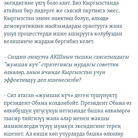
экендигине үлгү боло алат. Биз Кыргызстанда
атайын бир лидерге же саясий партияга эмес,
Кыргызстан элине өнөктөш болуп, өлкөдө
демократиялык мыйзамдарды орнотууга жана
ушул процесстерди ишке ашырууга колубуздан
келишинче жардам бергибиз келет.
- Сиздин оюңузча АКШнын тышкы саясатындагы
“жумшак күч” стратегиясы мурдагы советтик
өлкөлөр, анын ичинде Кыргызстан үчүн
эффективдүү деп ишенесизби?
- Сиз атаган «жумшак күч» деген түшүнүктү
президент Обама колдонбойт. Президент Обама өз
өлкөбүздүн үлгүсүнүн негизинде башка өлкөлөргө
таасир тийгизүү жана алар менен жакшы
мамилелерди түзүү мүмкүн экендигине терең
ишенет. Ал киши көп учурларда башка өлкөлөр