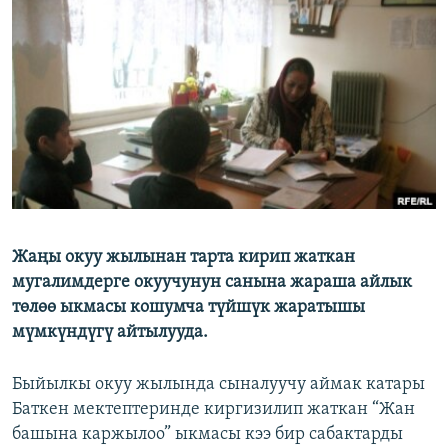
ОНЛАЙН ШЕРИНЕ
ЭЖЕ-СИҢДИЛЕР
АЗАТТЫК+
ЫҢГАЙСЫЗ СУРООЛОР
ЭЕ/АРнун бардык сайттары
Жаңы окуу жылынан тарта кирип жаткан
мугалимдерге окуучунун санына жараша айлык
төлөө ыкмасы кошумча түйшүк жаратышы
мүмкүндүгү айтылууда.
Быйылкы окуу жылында сыналуучу аймак катары
Баткен мектептеринде киргизилип жаткан “Жан
башына каржылоо” ыкмасы кээ бир сабактарды