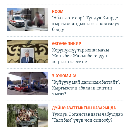
КООМ
"Абалы өтө оор". Түндүк Кипрде
кыргызстандык кызга кол салуу
болду
ӨЗГӨЧӨ ПИКИР
Көрүнүктүү тарыхнаамачы
Жаныбек Жакыпбековдун
жаркын элесине
ЭКОНОМИКА
"Күйүүчү май дагы кымбаттайт".
Кыргызстан абалдан кантип
чыгат?
ДҮЙНӨ АЗАТТЫКТЫН НАЗАРЫНДА
Түндүк Ооганстандагы чабуулдар
"Талибан" үчүн чоң сынообу?