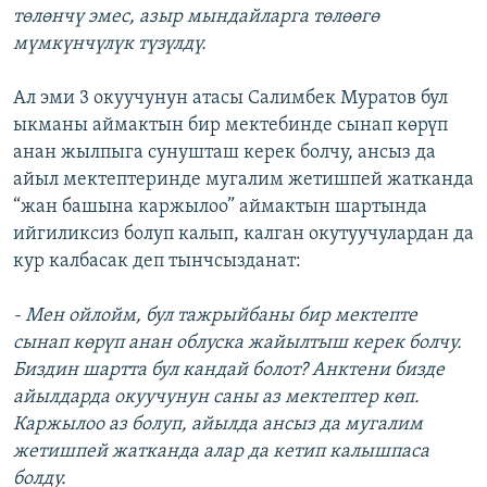
төлөнчү эмес, азыр мындайларга төлөөгө
мүмкүнчүлүк түзүлдү.
Ал эми 3 окуучунун атасы Салимбек Муратов бул
ыкманы аймактын бир мектебинде сынап көрүп
анан жылпыга сунушташ керек болчу, ансыз да
айыл мектептеринде мугалим жетишпей жатканда
“жан башына каржылоо” аймактын шартында
ийгиликсиз болуп калып, калган окутуучулардан да
кур калбасак деп тынчсызданат:
- Мен ойлойм, бул тажрыйбаны бир мектепте
сынап көрүп анан облуска жайылтыш керек болчу.
Биздин шартта бул кандай болот? Анктени бизде
айылдарда окуучунун саны аз мектептер көп.
Каржылоо аз болуп, айылда ансыз да мугалим
жетишпей жатканда алар да кетип калышпаса
болду.