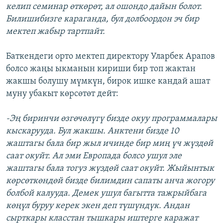
келип семинар өткөрөт, ал ошондо дайын болот.
Билишибизге караганда, бул долбоордон эч бир
мектеп жабыр тартпайт.
Баткендеги орто мектеп директору Уларбек Арапов
болсо жаңы ыкманын кириши бир топ жактан
жакшы болушу мүмкүн, бирок ишке кандай ашат
муну убакыт көрсөтөт дейт:
-Эң биринчи өзгөчөлүгү бизде окуу программалары
кыскарууда. Бул жакшы. Анктени бизде 10
жаштагы бала бир жыл ичинде бир миң үч жүздөй
саат окуйт. Ал эми Европада болсо ушул эле
жаштагы бала тогуз жүздөй саат окуйт. Жыйынтык
көрсөткөндөй бизде билимдин сапаты анча жогору
болбой калууда. Демек ушул багытта тажрыйбага
көңүл буруу керек экен деп түшүндүк. Андан
сырткары класстан тышкары иштерге каражат