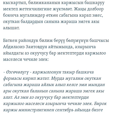
кыскартып, билимкананын каржысын башкаруу
мектеп жетекчилигине жүктөлөт. Жаңы долбоор
боюнча мугалимдер өткөн сабагына карап эмес,
окуткан балдардын санына жараша эмгек акы
алышат.
Баткен райондук билим берүү бөлүмүнүн башчысы
Абдилазиз Заитовдун айтымында, азырынча
айылдагы аз окуучусу бар мектептерди каржылоо
маселеси чечиле элек:
- Өзгөчөлүгү - каржылоонун такыр башкача
формасы кирип жатат. Мурда мугалим окуткан
сабагына жараша айлык алып келсе эми мындан
ары окуткан баланын санына жараша эмгек акы
алат. Ал эми аз окуучусу бар мектептерди
каржылоо маселеси азырынча чечиле элек. Бирок
каржы министрлигинен сентябрь айында бизге