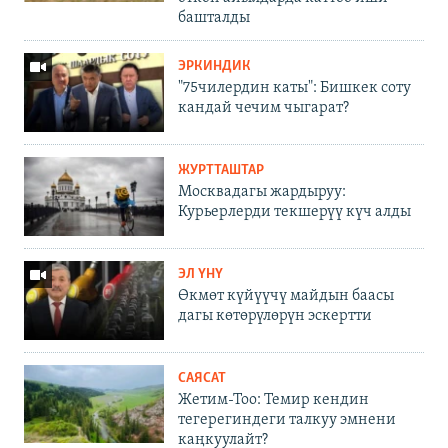
башталды
ЭРКИНДИК
"75чилердин каты": Бишкек соту
кандай чечим чыгарат?
ЖУРТТАШТАР
Москвадагы жардыруу:
Курьерлерди текшерүү күч алды
ЭЛ ҮНҮ
Өкмөт күйүүчү майдын баасы
дагы көтөрүлөрүн эскертти
САЯСАТ
Жетим-Тоо: Темир кендин
тегерегиндеги талкуу эмнени
каңкуулайт?