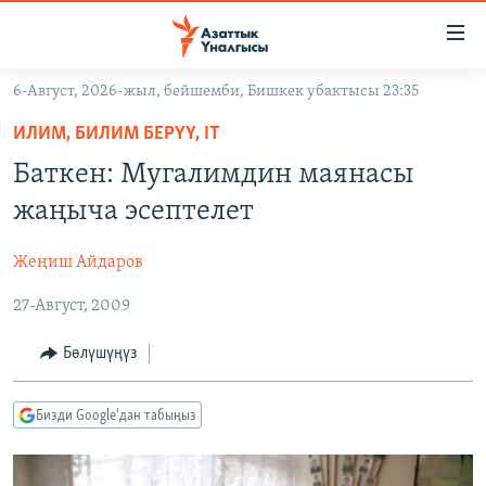
Линктер
Мазмунга
өтүңүз
6-Август, 2026-жыл, бейшемби, Бишкек убактысы 23:35
Навигацияга
ЖАҢЫЛЫКТАР
өтүңүз
ИЛИМ, БИЛИМ БЕРҮҮ, IT
КЫРГЫЗСТАН
Издөөгө
Баткен: Мугалимдин маянасы
салыңыз
ДҮЙНӨ
КЫРГЫЗСТАН
жаңыча эсептелет
УКРАИНА
САЯСАТ
ДҮЙНӨ
Жеңиш Айдаров
АТАЙЫН ИЛИКТӨӨ
ЭКОНОМИКА
БОРБОР АЗИЯ
27-Август, 2009
ТВ ПРОГРАММАЛАР
МАДАНИЯТ
ПОДКАСТ
БҮГҮН АЗАТТЫКТА
Бөлүшүңүз
ӨЗГӨЧӨ ПИКИР
ЭКСПЕРТТЕР ТАЛДАЙТ
Бизди Google'дан табыңыз
БИЗ ЖАНА ДҮЙНӨ
Русский
ДАНИСТЕ