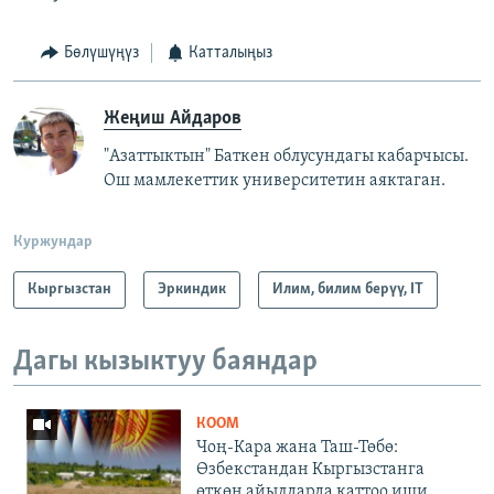
Бөлүшүңүз
Катталыңыз
Жеңиш Айдаров
"Азаттыктын" Баткен облусундагы кабарчысы.
Ош мамлекеттик университетин аяктаган.
Куржундар
Кыргызстан
Эркиндик
Илим, билим берүү, IT
Дагы кызыктуу баяндар
КООМ
Чоң-Кара жана Таш-Төбө:
Өзбекстандан Кыргызстанга
өткөн айылдарда каттоо иши