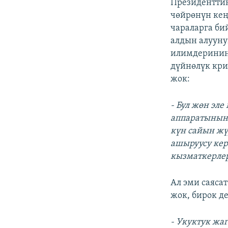
Президенттин
чөйрөнүн кең
чараларга би
алдын алууну
илимдеринин 
дүйнөлүк кри
жок:
- Бул жөн эл
аппаратынын 
күн сайын жү
ашыруусу кер
кызматкерлер
Ал эми саяса
жок, бирок д
- Укуктук жа