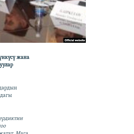
үнкүсү жана
уулар
мдардын
ндагы
кердиктин
оо
атат. Мага