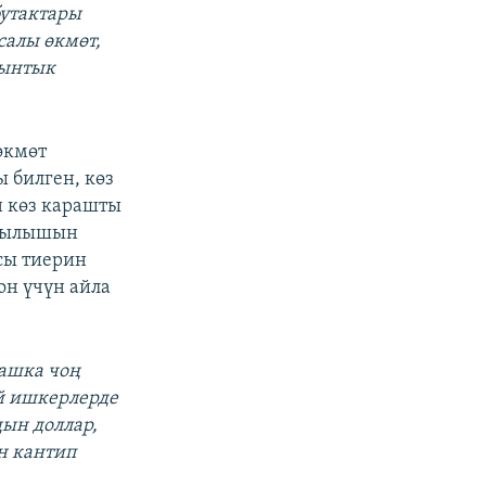
бутактары
салы өкмөт,
йынтык
өкмөт
 билген, көз
н көз карашты
ртылышын
сы тиерин
он үчүн айла
башка чоң
й ишкерлерде
дын доллар,
н кантип