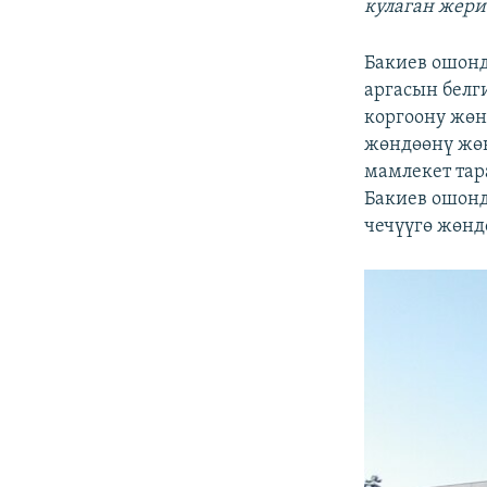
кулаган жери
Бакиев ошонд
аргасын белг
коргоону жөн
жөндөөнү жө
мамлекет тар
Бакиев ошонд
чечүүгө жөнд