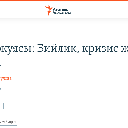
окуясы: Бийлик, кризис 
ш
гулова
8
з
ан табыңыз