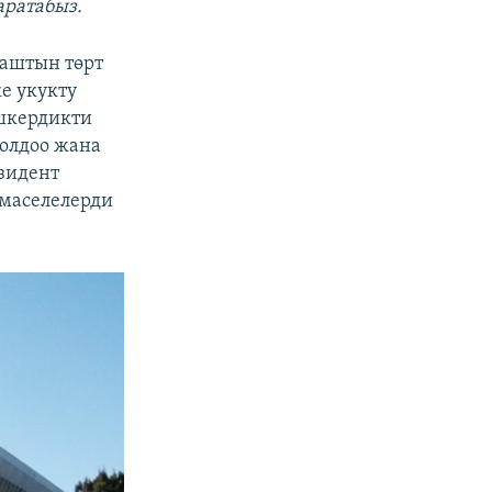
аратабыз.
баштын төрт
е укукту
ишкердикти
олдоо жана
зидент
 маселелерди