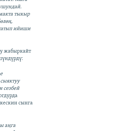
 ушундай.
рмакта тыкыр
өлөң,
рлатып ийиши
уу жабыркайт
шүндүрдү:
ре
 сыяктуу
и сезбей
огдурда
 кескин сынга
сы аңга