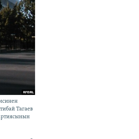
зисинен
тибай Тагаев
партиясынын