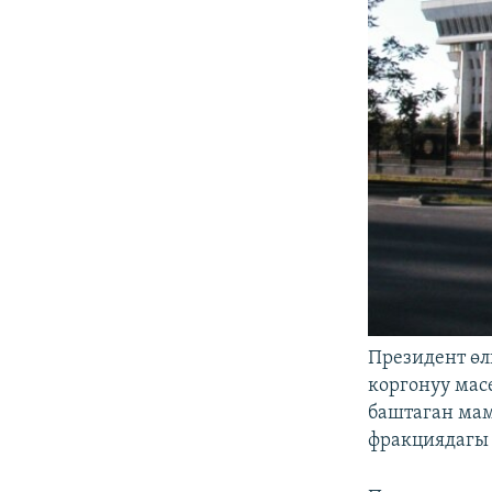
Президент өл
коргонуу мас
баштаган мам
фракциядагы 