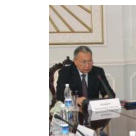
ЭЖЕ-СИҢДИЛЕР
АЗАТТЫК+
ЫҢГАЙСЫЗ СУРООЛОР