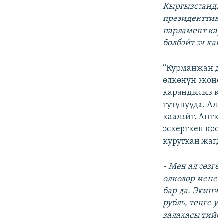
Кыргызстанды
президенттин
парламент ка
болбойт эч ка
“Курманжан 
өлкөнүн экон
карандысыз к
тутунууда. А
каалайт. Ант
эскерткен ко
куруткан жаг
- Мен ал сөзг
өлкөлөр мене
бар да. Экин
рубль, теңге
залакасы тий