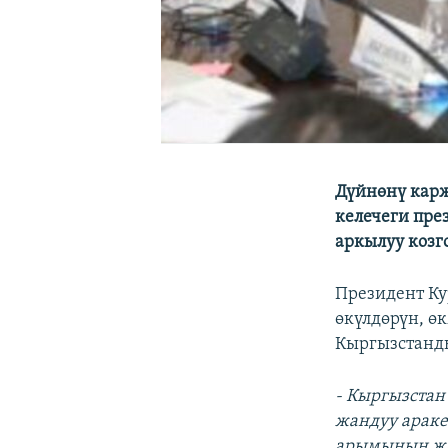
Дүйнөнү карж
келечеги пре
аркылуу козг
Президент Ку
өкүлдөрүн, ө
Кыргызстанд
- Кыргызстан
жандуу арак
арымынын жа