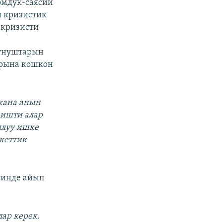
омдук-саясий
ы кризистик
 кризисти
сунуштарын
арына кошкон
жана анын
 ишти алар
ылуу ишке
кеттик
синде айып
ар керек.