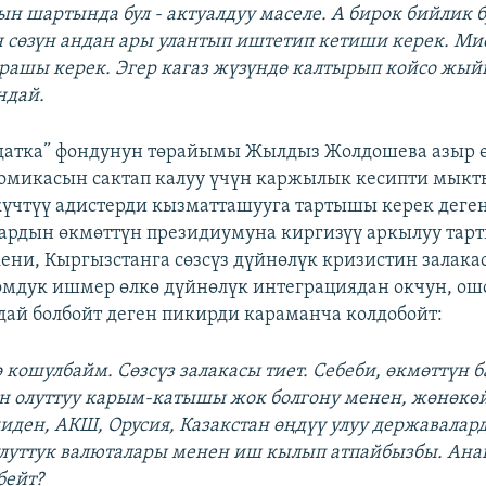
н шартында бул - актуалдуу маселе. А бирок бийлик 
 сөзүн андан ары улантып иштетип кетиши керек. Ми
рашы керек. Эгер кагаз жүзүндө калтырып койсо жы
ндай.
датка” фондунун төрайымы Жылдыз Жолдошева азыр 
омикасын сактап калуу үчүн каржылык кесипти мыкты
үчтүү адистерди кызматташууга тартышы керек деге
лардын өкмөттүн президиумуна киргизүү аркылуу та
кени, Кыргызстанга сөзсүз дүйнөлүк кризистин залака
омдук ишмер өлкө дүйнөлүк интеграциядан окчун, ош
дай болбойт деген пикирди караманча колдобойт:
ө кошулбайм. Сөзсүз залакасы тиет. Себеби, өкмөттүн 
н олуттуу карым-катышы жок болгону менен, жөнөкө
чиден, АКШ, Орусия, Казакстан өңдүү улуу державалар
 улуттук валюталары менен иш кылып атпайбызбы. Ана
бейт?