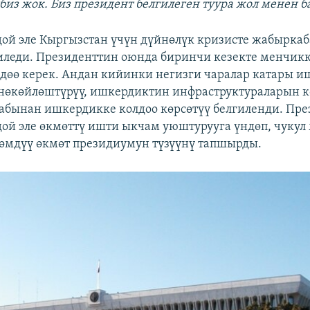
биз жок. Биз президент белгилеген туура жол менен б
ой эле Кыргызстан үчүн дүйнөлүк кризисте жабырка
иледи. Президенттин оюнда биринчи кезекте менчикк
дөө керек. Андан кийинки негизги чаралар катары 
нөкөйлөштүрүү, ишкердиктин инфраструктураларын к
абынан ишкердикке колдоо көрсөтүү белгиленди. Пре
ой эле өкмөттү ишти ыкчам уюштурууга үндөп, чукул
өмдүү өкмөт президиумун түзүүнү тапшырды.