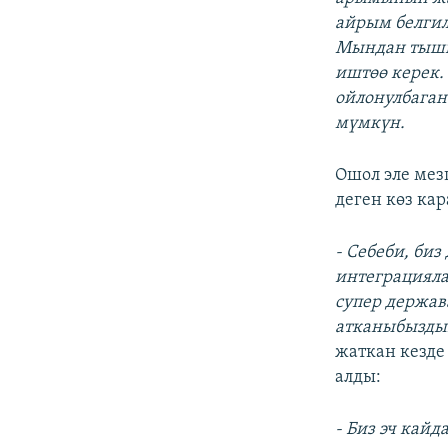
айрым белгил
Мындан тышка
иштөө керек.
ойлонулбаган
мүмкүн.
Ошол эле мез
деген көз ка
- Себеби, би
интеграцияла
супер держав
атканыбызды
жаткан кезде
алды:
- Биз эч кайд