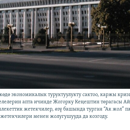
көдө экономикалык туруктуулукту сактоо, каржы кри
елелерин апта ичинде Жогорку Кеңештин төрагасы Ай
лекеттик жетекчилер, өзү башында турган “Ак жол” 
жетекчилери менен жолугушууда да козгоду.