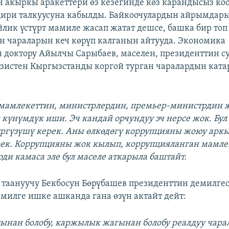
 акыркы аракеттери өз кезегинде көз карандысыз ко
ири талкуусуна кабылды. Байкоочулардын айрымдар
йлик үстүрт мамиле жасап жатат дешсе, башка бир топ
н чараларын кеч көрүп калганын айтууда. Экономика
доктору Айылчы Сарыбаев, маселен, президенттин 
зистен Кыргызстанды коргой турган чаралардын кат
е мамлекеттин, министрлердин, премьер-министрдин 
күнүмдүк иши. Эч кандай орчундуу эч нерсе жок. Бул
ргүзүшү керек. Аны өлкөдөгү коррупцияны жоюу арк
ек. Коррупцияны жок кылып, коррупцияланган мамле
ди камаса эле бул маселе аткарыла баштайт.
т таануучу Бекбосун Бөрүбашев президенттин демилге
емилге ишке ашканда гана өзүн актайт дейт:
гынан болобу, каржылык жагынан болобу реалдуу чарал