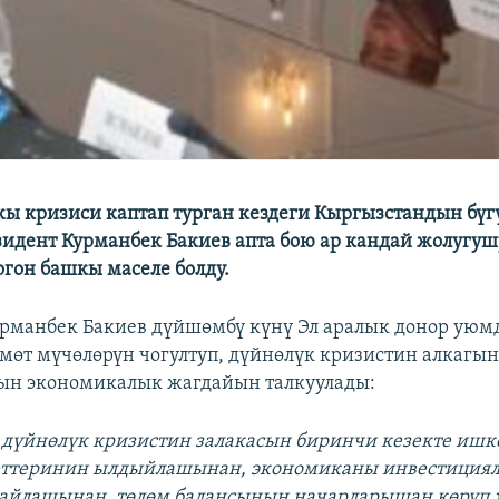
ы кризиси каптап турган кездеги Кыргызстандын бүг
зидент Курманбек Бакиев апта бою ар кандай жолугуш
огон башкы маселе болду.
рманбек Бакиев дүйшөмбү күнү Эл аралык донор ую
кмөт мүчөлөрүн чогултуп, дүйнөлүк кризистин алкагы
ын экономикалык жагдайын талкуулады:
 дүйнөлүк кризистин залакасын биринчи кезекте иш
еттеринин ылдыйлашынан, экономиканы инвестициял
йлашынан, төлөм балансынын начарларышан көрүп ж