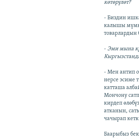
көтөрүлөт?
- Биздин ишк
калышы мүмкү
товарлардын 
-
Эми мына к
Кыргызстанды
- Мен антип 
нерсе эсиме 
катташа алба
Мончону сатп
кирдеп өлөбү
атканын, сат
чачырап кетк
Баарыбыз бек