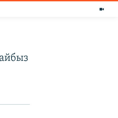
тайбыз