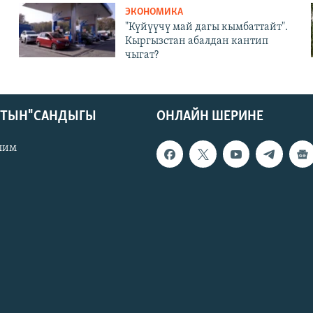
ЭКОНОМИКА
"Күйүүчү май дагы кымбаттайт".
Кыргызстан абалдан кантип
чыгат?
КТЫН" САНДЫГЫ
ОНЛАЙН ШЕРИНЕ
лим