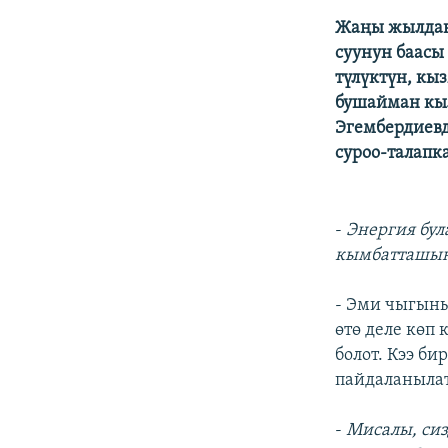
ЭЖЕ-СИҢДИЛЕР
Жаңы жылдан 
АЗАТТЫК+
суунун баасы
ЫҢГАЙСЫЗ СУРООЛОР
түлүктүн, кы
бушайман кы
Эгембердиев
суроо-талапк
-
Энергия бул
кымбатташына
- Эми чыгын
өтө деле көп
болот. Кээ би
пайдаланылат
-
Мисалы, сиз