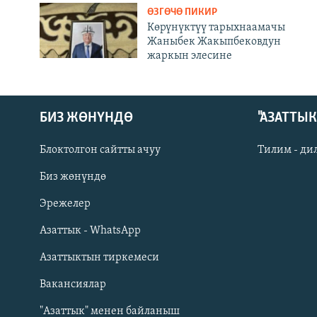
ӨЗГӨЧӨ ПИКИР
Көрүнүктүү тарыхнаамачы
Жаныбек Жакыпбековдун
жаркын элесине
БИЗ ЖӨНҮНДӨ
"АЗАТТЫ
Блоктолгон сайтты ачуу
Тилим - ди
Биз жөнүндө
Русский
Эрежелер
Азаттык - WhatsApp
ОНЛАЙН ШЕРИНЕ
Азаттыктын тиркемеси
Вакансиялар
"Азаттык" менен байланыш