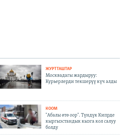
ЖУРТТАШТАР
Москвадагы жардыруу:
Курьерлерди текшерүү күч алды
КООМ
"Абалы өтө оор". Түндүк Кипрде
кыргызстандык кызга кол салуу
болду