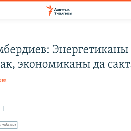
ембердиев: Энергетиканы
сак, экономиканы да сак
ева
з
ан табыңыз