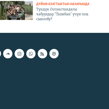
ДҮЙНӨ АЗАТТЫКТЫН НАЗАРЫНДА
Түндүк Ооганстандагы
чабуулдар "Талибан" үчүн чоң
сынообу?