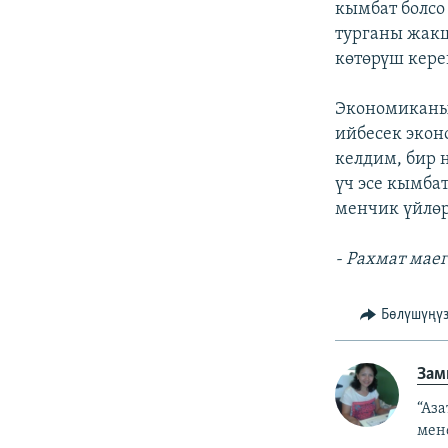
кымбат болсо
турганы жакш
көтөрүш кере
Экономиканын
ийбесек экон
келдим, бир 
үч эсе кымба
менчик үйлөр
- Рахмат мае
Бөлүшүңү
Зам
“Аз
мен