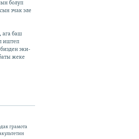
нын болуп
сын эчак эле
 ага баш
л иштеп
 бизден эки-
баты жеке
дак грамота
акультетин