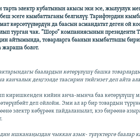
тарта электр кубатынын акысы эки эсе, жылуулук м
 беш эсеге кымбаттаганы белгилүү. Тарифтердин кым
змат көрсөтүүлөрдүн да баасын асмандатат деген ой к
лып турган чак. ”Шоро” компаниясынын президенти 
дин айтымында, товарларга баанын кымбатташы бири
а жараша болот.
актарындагы баалардын көтөрүлүшү башка товарлард
 канчалык деңгээлде таасирин тийгизет деп айта ал
ып киришкенден кийин анча-мынча баа көтөрүлүшү м
 көтөрүлбөйт деп ойлойм. Эми ал ар бир товардын түрү
рөөнө электр көбүрөөк пайдаланылат, кээ бирөөнө азыр
.
дин ишканаңыздан чыккан азык- түлүктөргө баалар 