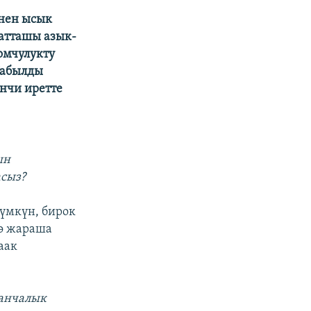
енен ысык
батташы азык-
оомчулукту
Табылды
нчи иретте
ын
асыз?
үмкүн, бирок
нө жараша
аак
канчалык