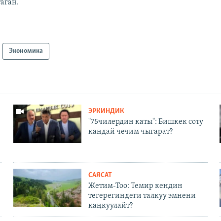
аган.
Экономика
ЭРКИНДИК
"75чилердин каты": Бишкек соту
кандай чечим чыгарат?
САЯСАТ
Жетим-Тоо: Темир кендин
тегерегиндеги талкуу эмнени
каңкуулайт?