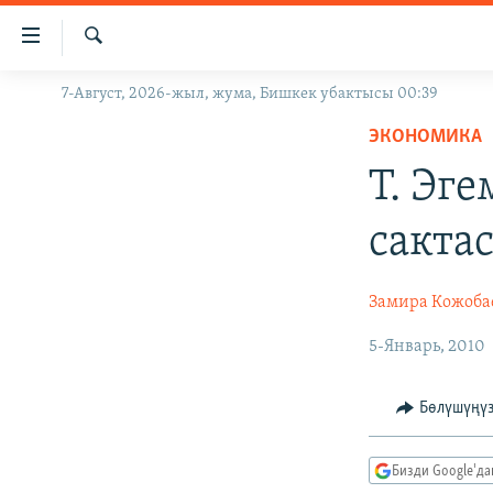
Линктер
Мазмунга
өтүңүз
Издөө
7-Август, 2026-жыл, жума, Бишкек убактысы 00:39
ЖАҢЫЛЫКТАР
Навигацияга
өтүңүз
ЭКОНОМИКА
КЫРГЫЗСТАН
Издөөгө
Т. Эг
ДҮЙНӨ
КЫРГЫЗСТАН
салыңыз
УКРАИНА
САЯСАТ
ДҮЙНӨ
сакта
АТАЙЫН ИЛИКТӨӨ
ЭКОНОМИКА
БОРБОР АЗИЯ
ТВ ПРОГРАММАЛАР
МАДАНИЯТ
Замира Кожоба
ПОДКАСТ
БҮГҮН АЗАТТЫКТА
5-Январь, 2010
ӨЗГӨЧӨ ПИКИР
ЭКСПЕРТТЕР ТАЛДАЙТ
Бөлүшүңү
БИЗ ЖАНА ДҮЙНӨ
ДАНИСТЕ
Бизди Google'д