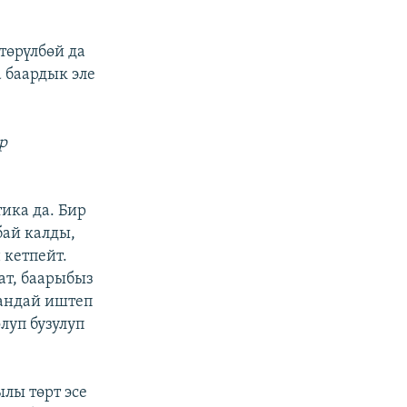
төрүлбөй да
 баардык эле
р
ика да. Бир
бай калды,
 кетпейт.
ат, баарыбыз
кандай иштеп
луп бузулуп
лы төрт эсе