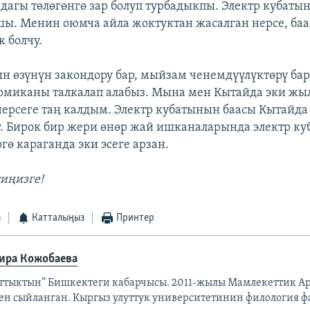
 дагы төлөгөнгө зар болуп турбадыкпы. Электр кубаты
ы. Менин оюмча айла жоктуктан жасалган нерсе, баа
к болчу.
 өзүнүн закондору бар, мыйзам ченемдүүлүктөрү бар,
омиканы талкалап алабыз. Мына мен Кытайда эки жы
нерсеге таң калдым. Электр кубатынын баасы Кытайда
т. Бирок бир жери өнөр жай ишканаларында электр ку
гө караганда эки эсеге арзан.
гиңизге!
з
Катталыңыз
Принтер
ира Кожобаева
аттыктын” Бишкектеги кабарчысы. 2011-жылы Мамлекеттик Ар
ен сыйланган. Кыргыз улуттук университетинин филология ф