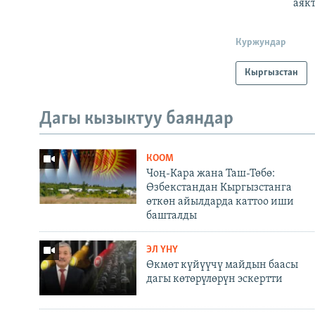
аякт
Куржундар
Кыргызстан
Дагы кызыктуу баяндар
КООМ
Чоң-Кара жана Таш-Төбө:
Өзбекстандан Кыргызстанга
өткөн айылдарда каттоо иши
башталды
ЭЛ ҮНҮ
Өкмөт күйүүчү майдын баасы
дагы көтөрүлөрүн эскертти