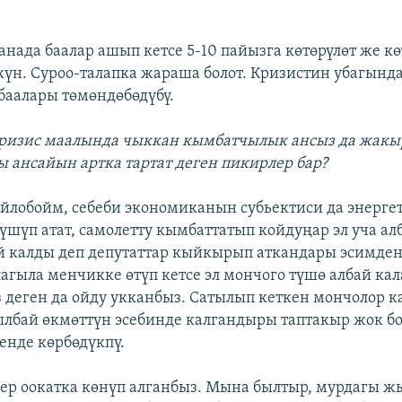
анада баалар ашып кетсе 5-10 пайызга көтөрүлөт же кө
н. Суроо-талапка жараша болот. Кризистин убагында
баалары төмөндөбөдүбү.
ризис маалында чыккан кымбатчылык ансыз да жакы
 ансайын артка тартат деген пикирлер бар?
ойлобойм, себеби экономиканын субьектиси да энергет
түшүп атат, самолетту кымбаттатып койдуңар эл уча ал
й калды деп депутаттар кыйкырып аткандары эсимден
агыла менчикке өтүп кетсе эл мончого түшө албай кал
з деген да ойду укканбыз. Сатылып кеткен мончолор 
ылбай өкмөттүн эсебинде калгандыры таптакыр жок бо
енде көрбөдүкпү.
ер оокатка көнүп алганбыз. Мына былтыр, мурдагы жы