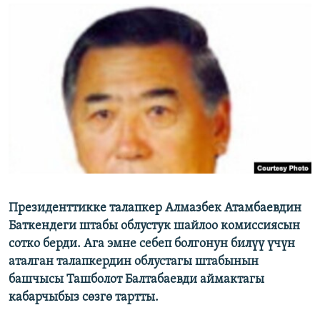
ОНЛАЙН ШЕРИНЕ
ЭЖЕ-СИҢДИЛЕР
АЗАТТЫК+
ЫҢГАЙСЫЗ СУРООЛОР
ЭЕ/АРнун бардык сайттары
Президенттикке талапкер Алмазбек Атамбаевдин
Баткендеги штабы облустук шайлоо комиссиясын
сотко берди. Ага эмне себеп болгонун билүү үчүн
аталган талапкердин облустагы штабынын
башчысы Ташболот Балтабаевди аймактагы
кабарчыбыз сөзгө тартты.