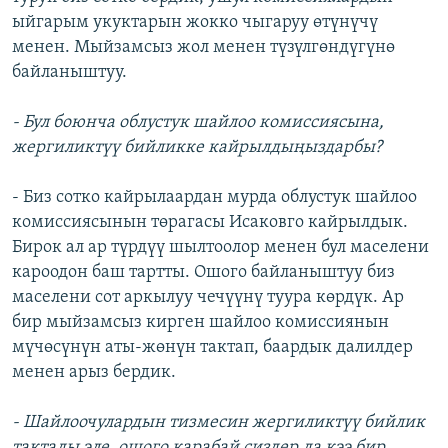
ыйгарым укуктарын жокко чыгаруу өтүнүчү
менен. Мыйзамсыз жол менен түзүлгөндүгүнө
байланыштуу.
- Бул боюнча облустук шайлоо комиссиясына,
жергиликтүү бийликке кайрылдыңыздарбы?
- Биз сотко кайрылаардан мурда облустук шайлоо
комиссиясынын төрагасы Исаковго кайрылдык.
Бирок ал ар түрдүү шылтоолор менен бул маселени
кароодон баш тартты. Ошого байланыштуу биз
маселени сот аркылуу чечүүнү туура көрдүк. Ар
бир мыйзамсыз кирген шайлоо комиссиянын
мүчөсүнүн аты-жөнүн тактап, баардык далилдер
менен арыз бердик.
- Шайлоочулардын тизмесин жергиликтүү бийлик
тактады эле, ошого карабай сиздер да кээ бир