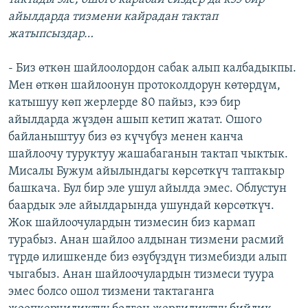
айылдарда тизмени кайрадан тактап
жатыпсыздар…
- Биз өткөн шайлоолордон сабак алып калбадыкпы.
Мен өткөн шайлоонун протоколдорун көтөрдүм,
катышуу көп жерлерде 80 пайыз, кээ бир
айылдарда жүздөн ашып кетип жатат. Ошого
байланыштуу биз өз күчүбүз менен канча
шайлоочу туруктуу жашабаганын тактап чыктык.
Мисалы Бужум айылындагы көрсөткүч таптакыр
башкача. Бул бир эле ушул айылда эмес. Облустун
баардык эле айылдарында ушундай көрсөткүч.
Жок шайлоочулардын тизмесин биз кармап
турабыз. Анан шайлоо алдынан тизмени расмий
түрдө илишкенде биз өзүбүздүн тизмебизди алып
чыгабыз. Анан шайлоочулардын тизмеси туура
эмес болсо ошол тизмени тактаганга