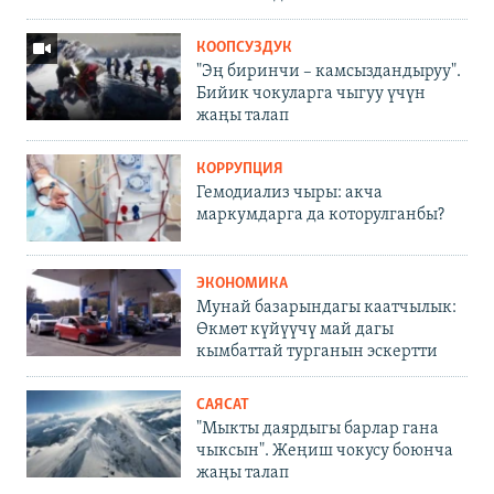
КООПСУЗДУК
"Эң биринчи – камсыздандыруу".
Бийик чокуларга чыгуу үчүн
жаңы талап
КОРРУПЦИЯ
Гемодиализ чыры: акча
маркумдарга да которулганбы?
ЭКОНОМИКА
Мунай базарындагы каатчылык:
Өкмөт күйүүчү май дагы
кымбаттай турганын эскертти
САЯСАТ
"Мыкты даярдыгы барлар гана
чыксын". Жеңиш чокусу боюнча
жаңы талап