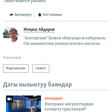
-Маегиңизге рахмат.
Бөлүшүңүз
Катталыңыз
Жеңиш Айдаров
"Азаттыктын" Баткен облусундагы кабарчысы.
Ош мамлекеттик университетин аяктаган.
Куржундар
Кыргызстан
Саясат
Дагы кызыктуу баяндар
ЭРКИНДИК
Иштерман мигранттардын
коомдогу орду кандай?