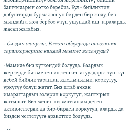
жоопкерчиликтүү болгон жергиликтүү бийлик
башчыларын сотко беребиз. Бул - бийликтин
добуштарды бурмалоонун бирден бир жолу, биз
мындайга жол бербөө үчүн ушундай иш чараларды
жасап жатабыз.
- Сиздин оюңузча, Баткен облусунда оппозиция
тарапкерлерине кандай мамиле жасалууда?
-Мамиле биз күткөндөй болууда. Баардык
жерлерде биз менен иштешкен атуулдарга түн-күн
дебей бийлик тараптан кысымчылык, коркутуу,
үркүтүү болуп жатат. Биз штаб ачкан
имараттардын ээлерин коркутуп, жаптырып
жатышат. Биз менен кызматташам деген
активисттерди да бир-бирден коркутуп, аларды да
бизден четтетүүгө аракеттер болууда.