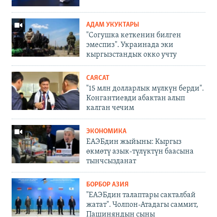
АДАМ УКУКТАРЫ
"Согушка кеткенин билген
эмеспиз". Украинада эки
кыргызстандык окко учту
САЯСАТ
"15 млн долларлык мүлкүн берди".
Конгантиевди абактан алып
калган чечим
ЭКОНОМИКА
ЕАЭБдин жыйыны: Кыргыз
өкмөтү азык-түлүктүн баасына
тынчсызданат
БОРБОР АЗИЯ
"ЕАЭБдин талаптары сакталбай
жатат". Чолпон-Атадагы саммит,
Пашиняндын сыны