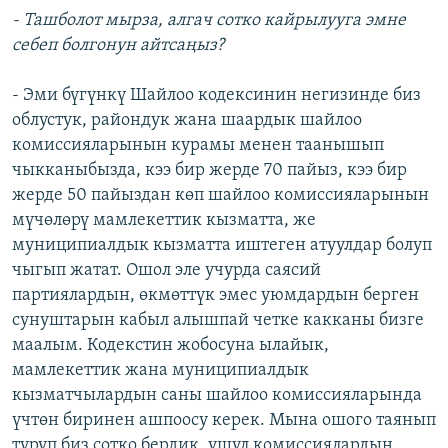
- Ташболот мырза, алгач сотко кайрылууга эмне
себеп болгонун айтсаңыз?
- Эми бүгүнкү Шайлоо кодексинин негизинде биз
облустук, райондук жана шаардык шайлоо
комиссияларынын курамы менен таанышып
чыкканыбызда, кээ бир жерде 70 пайыз, кээ бир
жерде 50 пайыздан көп шайлоо комиссияларынын
мүчөлөрү мамлекеттик кызматта, же
муниципиалдык кызматта иштеген атуулдар болуп
чыгып жатат. Ошол эле учурда саясий
партиялардын, өкмөттүк эмес уюмдардын берген
сунуштарын кабыл алышпай четке какканы бизге
маалым. Кодекстин жобосуна ылайык,
мамлекеттик жана муниципиалдык
кызматчылардын саны шайлоо комиссияларында
үчтөн биринен ашпоосу керек. Мына ошого таянып
туруп биз сотко бердик, ушул комиссиялардын