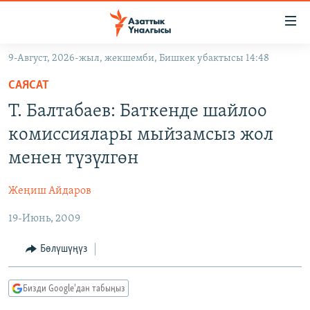
Линктер
Мазмунга
өтүңүз
9-Август, 2026-жыл, жекшемби, Бишкек убактысы 14:48
Навигацияга
ЖАҢЫЛЫКТАР
өтүңүз
САЯСАТ
КЫРГЫЗСТАН
Издөөгө
Т. Балтабаев: Баткенде шайлоо
салыңыз
ДҮЙНӨ
КЫРГЫЗСТАН
комиссиялары мыйзамсыз жол
УКРАИНА
САЯСАТ
ДҮЙНӨ
менен түзүлгөн
АТАЙЫН ИЛИКТӨӨ
ЭКОНОМИКА
БОРБОР АЗИЯ
Жеңиш Айдаров
ТВ ПРОГРАММАЛАР
МАДАНИЯТ
19-Июнь, 2009
ПОДКАСТ
БҮГҮН АЗАТТЫКТА
ӨЗГӨЧӨ ПИКИР
ЭКСПЕРТТЕР ТАЛДАЙТ
Бөлүшүңүз
БИЗ ЖАНА ДҮЙНӨ
Русский
Бизди Google'дан табыңыз
ДАНИСТЕ