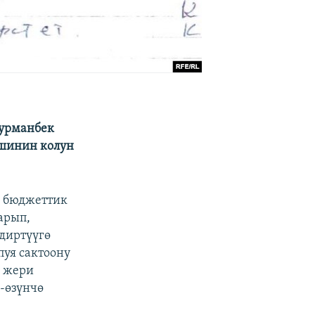
Курманбек
ишинин колун
а бюджеттик
арып,
диртүүгө
уя сактоону
ү жери
-өзүнчө