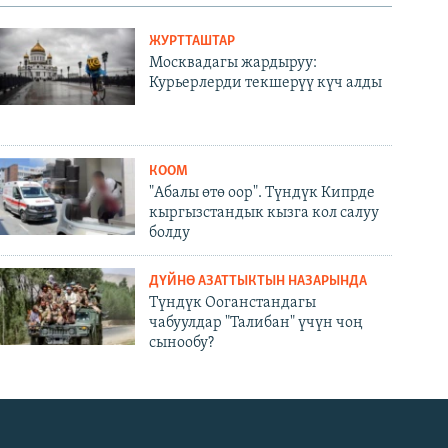
ЖУРТТАШТАР
Москвадагы жардыруу:
Курьерлерди текшерүү күч алды
КООМ
"Абалы өтө оор". Түндүк Кипрде
кыргызстандык кызга кол салуу
болду
ДҮЙНӨ АЗАТТЫКТЫН НАЗАРЫНДА
Түндүк Ооганстандагы
чабуулдар "Талибан" үчүн чоң
сынообу?