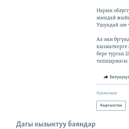
Нарын облуст
мындай жыйын
Ушундай эле 
Ал эми бүгүн
кызматкерге 
бере турган 
тапшырмасы 
Бөлүшүңү
Куржундар
Кыргызстан
Дагы кызыктуу баяндар