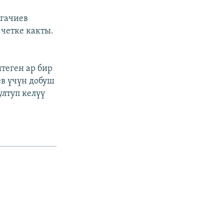
огачиев
четке какты.
теген ар бир
в үчүн добуш
лтуп келүү