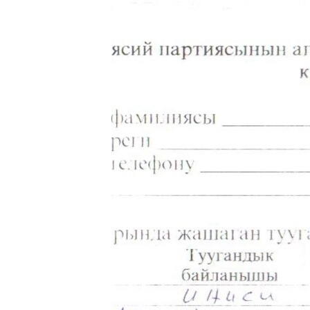
ЭЖЕ-СИҢДИЛЕР
АЗАТТЫК+
ЫҢГАЙСЫЗ СУРООЛОР