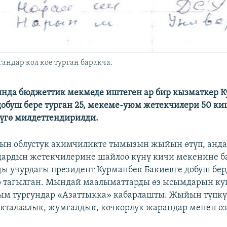
андар кол кое турган баракча.
нда бюджеттик мекмеде иштеген ар бир кызматкер 
добуш бере турган 25, мекеме-уюм жетекчилери 50 к
үүгө милдеттендирилди.
ын облустук акимчиликте тымызын жыйын өтүп, анд
ардын жетекчилерине шайлоо күнү кичи мекенине б
ы учурдагы президент Курманбек Бакиевге добуш бер
 тагылган. Мындай маалыматтарды өз ысымдарын куп
ым тургундар «Азаттыкка» кабарлашты. Жыйын түпк
кталаалык, жумгалдык, кочкорлук жарандар менен өз