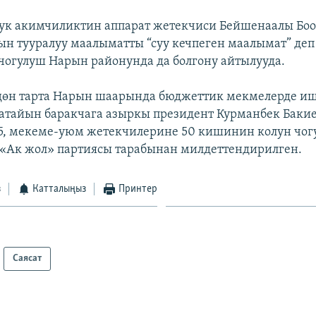
ук акимчиликтин аппарат жетекчиси Бейшенаалы Бо
 тууралуу маалыматты “суу кечпеген маалымат” деп 
чогулуш Нарын районунда да болгону айтылууда.
дөн тарта Нарын шаарында бюджеттик мекмелерде иш
атайын баракчага азыркы президент Курманбек Бакие
25, мекеме-уюм жетекчилерине 50 кишинин колун чогу
«Ак жол» партиясы тарабынан милдеттендирилген.
з
Катталыңыз
Принтер
Саясат