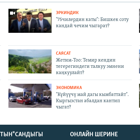
ЭРКИНДИК
"75чилердин каты": Бишкек соту
кандай чечим чыгарат?
САЯСАТ
Жетим-Тоо: Темир кендин
тегерегиндеги талкуу эмнени
каңкуулайт?
ЭКОНОМИКА
"Күйүүчү май дагы кымбаттайт".
Кыргызстан абалдан кантип
чыгат?
КТЫН" САНДЫГЫ
ОНЛАЙН ШЕРИНЕ