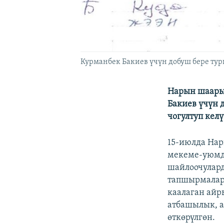
Курманбек Бакиев үчүн добуш бере тург
Нарын шаары
Бакиев үчүн 
чогултуп кел
15-июлда Нар
мекеме-уюмд
шайлоочулард
тапшырмалар
каалаган айр
атбашылык, а
өткөрүлгөн.