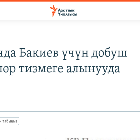
да Бакиев үчүн добуш
лөр тизмеге алынууда
з
ан табыңыз