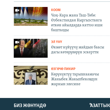
КООМ
Чоң-Кара жана Таш-Төбө:
Өзбекстандан Кыргызстанга
өткөн айылдарда каттоо иши
башталды
ЭЛ ҮНҮ
Өкмөт күйүүчү майдын баасы
дагы көтөрүлөрүн эскертти
ӨЗГӨЧӨ ПИКИР
Көрүнүктүү тарыхнаамачы
Жаныбек Жакыпбековдун
жаркын элесине
БИЗ ЖӨНҮНДӨ
"АЗАТТЫ