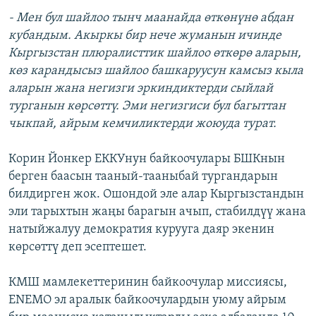
- Мен бул шайлоо тынч маанайда өткөнүнө абдан
кубандым. Акыркы бир нече жуманын ичинде
Кыргызстан плюралисттик шайлоо өткөрө аларын,
көз карандысыз шайлоо башкаруусун камсыз кыла
аларын жана негизги эркиндиктерди сыйлай
турганын көрсөттү. Эми негизгиси бул багыттан
чыкпай, айрым кемчиликтерди жоюуда турат.
Корин Йонкер ЕККУнун байкоочулары БШКнын
берген баасын тааный-тааныбай тургандарын
билдирген жок. Ошондой эле алар Кыргызстандын
эли тарыхтын жаңы барагын ачып, стабилдүү жана
натыйжалуу демократия курууга даяр экенин
көрсөттү деп эсептешет.
КМШ мамлекеттеринин байкоочулар миссиясы,
ENEMO эл аралык байкоочулардын уюму айрым