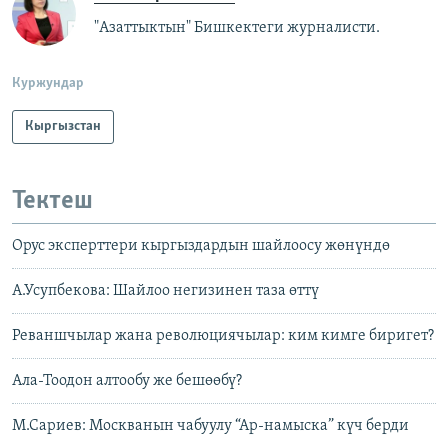
"Азаттыктын" Бишкектеги журналисти.
Куржундар
Кыргызстан
Тектеш
Орус эксперттери кыргыздардын шайлоосу жөнүндө
А.Усупбекова: Шайлоо негизинен таза өттү
Реваншчылар жана революциячылар: ким кимге биригет?
Ала-Тоодон алтообу же бешөөбү?
М.Сариев: Москванын чабуулу “Ар-намыска” күч берди