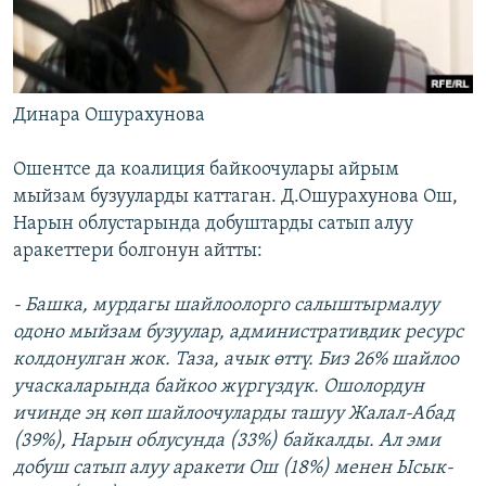
Динара Ошурахунова
Ошентсе да коалиция байкоочулары айрым
мыйзам бузууларды каттаган. Д.Ошурахунова Ош,
Нарын облустарында добуштарды сатып алуу
аракеттери болгонун айтты:
- Башка, мурдагы шайлоолорго салыштырмалуу
одоно мыйзам бузуулар, административдик ресурс
колдонулган жок. Таза, ачык өттү. Биз 26% шайлоо
учаскаларында байкоо жүргүздүк. Ошолордун
ичинде эң көп шайлоочуларды ташуу Жалал-Абад
(39%), Нарын облусунда (33%) байкалды. Ал эми
добуш сатып алуу аракети Ош (18%) менен Ысык-