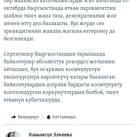
бир маанисиз катачылыктарды эске албаганда 10-
октябрда Кыргызстанда өткөн парламенттик
шайлоо тынч жана таза, демократиялык жол
менен өттү деп баалашты. Бул жерде сөз
эркиндигинин жакшы жагына өзгөргөнү да
белгиленди.
Серепчилер Кыргызстандын тарыхында
байкоочулар абсолюттук рекордго жеткенин
айтышып, бул эл аралык коомчулуктун
кызыгуусунун көрсөткүчү катары бааланган.
Байкоочулардын дээрлик бардыгы коомчулукту
кооптондурган коркунучтардын болбой, тынч
өткөнүн кубатташууда.
Бөлүшүңүз
Катталыңыз
Канымгүл Элкеева