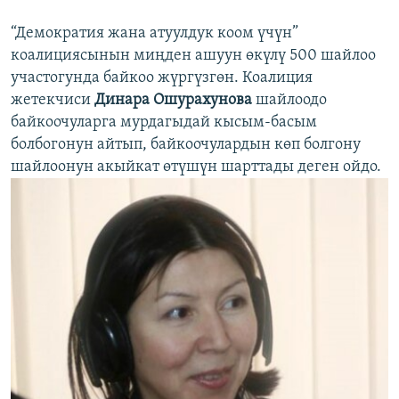
“Демократия жана атуулдук коом үчүн”
коалициясынын миңден ашуун өкүлү 500 шайлоо
участогунда байкоо жүргүзгөн. Коалиция
жетекчиси
Динара Ошурахунова
шайлоодо
байкоочуларга мурдагыдай кысым-басым
болбогонун айтып, байкоочулардын көп болгону
шайлоонун акыйкат өтүшүн шарттады деген ойдо.