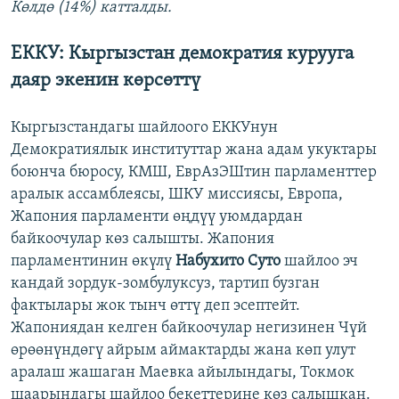
Көлдө (14%) катталды.
ЕККУ: Кыргызстан демократия курууга
даяр экенин көрсөттү
Кыргызстандагы шайлоого ЕККУнун
Демократиялык институттар жана адам укуктары
боюнча бюросу, КМШ, ЕврАзЭШтин парламенттер
аралык ассамблеясы, ШКУ миссиясы, Европа,
Жапония парламенти өңдүү уюмдардан
байкоочулар көз салышты. Жапония
парламентинин өкүлү
Набухито Суто
шайлоо эч
кандай зордук-зомбулуксуз, тартип бузган
фактылары жок тынч өттү деп эсептейт.
Жапониядан келген байкоочулар негизинен Чүй
өрөөнүндөгү айрым аймактарды жана көп улут
аралаш жашаган Маевка айылындагы, Токмок
шаарындагы шайлоо бекеттерине көз салышкан.