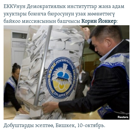
ЕККУнун Демократиялык институттар жана адам
укуктары боюнча бюросунун узак мөөнөттөгү
байкоо миссиясынын башчысы
Корин Йонкер
:
Добуштарды эсептөө, Бишкек, 10-октябрь.