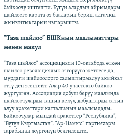
партиядан болуп алты миңдей жергиликтүү
байкоочу иштешти. Бүгүн алардын айрымдары
шайлоого карата өз бааларын берип, алгачкы
жыйынтыктарын чыгарышты.
“Таза шайлоо” БШКнын маалыматтары
менен макул
“Таза шайлоо” ассоциациясы 10-октябрда өткөн
шайлоо революциялык өзгөрүүгө жетпесе да,
мурдагы шайлоолорго салыштырмалуу акыйкат
өттү деп эсептейт. Алар 40 участокто байкоо
жүргүзгөн. Ассоциация добуш берүү маалында
шайлоочуларды ташып келүү, добуштарды сатып
алуу аракеттери катталганын маалымдады.
Байкоочулар мындай аракеттер “Республика”,
“Бүтүн Кыргызстан”, “Ар-Намыс” партиялары
тарабынан жүргөнүн белгилешти.