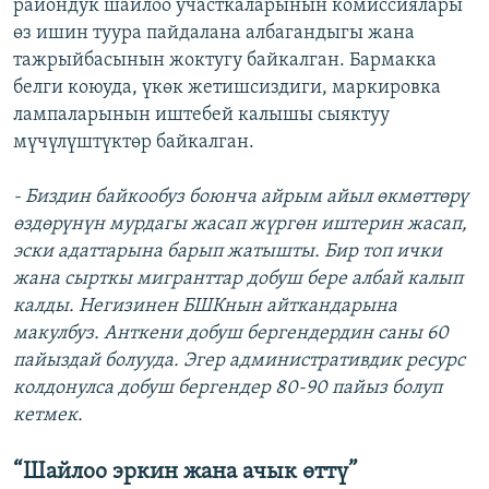
райондук шайлоо участкаларынын комиссиялары
өз ишин туура пайдалана албагандыгы жана
тажрыйбасынын жоктугу байкалган. Бармакка
белги коюуда, үкөк жетишсиздиги, маркировка
лампаларынын иштебей калышы сыяктуу
мүчүлүштүктөр байкалган.
- Биздин байкообуз боюнча айрым айыл өкмөттөрү
өздөрүнүн мурдагы жасап жүргөн иштерин жасап,
эски адаттарына барып жатышты. Бир топ ички
жана сырткы мигранттар добуш бере албай калып
калды. Негизинен БШКнын айткандарына
макулбуз. Анткени добуш бергендердин саны 60
пайыздай болууда. Эгер административдик ресурс
колдонулса добуш бергендер 80-90 пайыз болуп
кетмек.
“Шайлоо эркин жана ачык өттү”