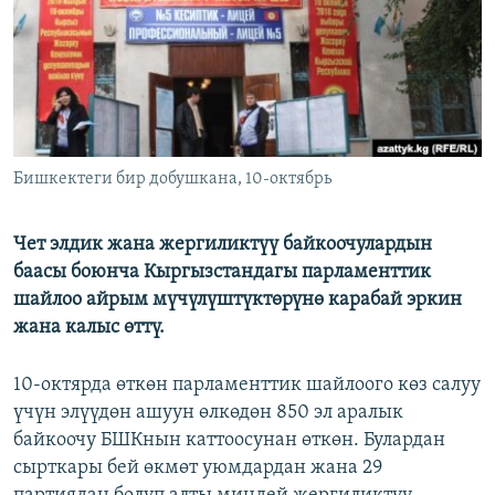
ОНЛАЙН ШЕРИНЕ
ЭЖЕ-СИҢДИЛЕР
АЗАТТЫК+
ЫҢГАЙСЫЗ СУРООЛОР
ЭЕ/АРнун бардык сайттары
Бишкектеги бир добушкана, 10-октябрь
Чет элдик жана жергиликтүү байкоочулардын
баасы боюнча Кыргызстандагы парламенттик
шайлоо айрым мүчүлүштүктөрүнө карабай эркин
жана калыс өттү.
10-октярда өткөн парламенттик шайлоого көз салуу
үчүн элүүдөн ашуун өлкөдөн 850 эл аралык
байкоочу БШКнын каттоосунан өткөн. Булардан
сырткары бей өкмөт уюмдардан жана 29