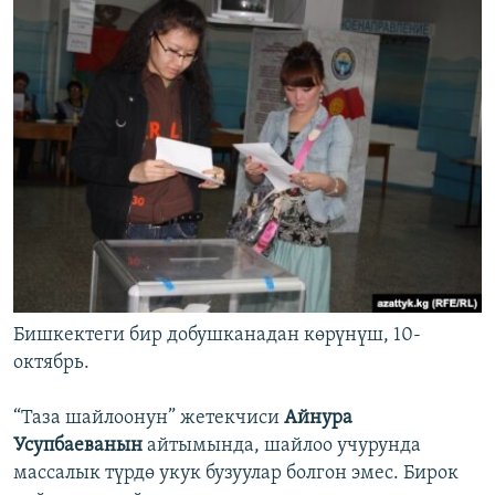
Бишкектеги бир добушканадан көрүнүш, 10-
октябрь.
“Таза шайлоонун” жетекчиси
Айнура
Усупбаеванын
айтымында, шайлоо учурунда
массалык түрдө укук бузуулар болгон эмес. Бирок