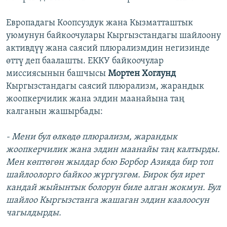
Европадагы Коопсуздук жана Кызматташтык
уюмунун байкоочулары Кыргызстандагы шайлоону
активдүү жана саясий плюрализмдин негизинде
өттү деп баалашты. ЕККУ байкоочулар
миссиясынын башчысы
Мортен Хоглунд
Кыргызстандагы саясий плюрализм, жарандык
жоопкерчилик жана элдин маанайына таң
калганын жашырбады:
- Мени бул өлкөдө плюрализм, жарандык
жоопкерчилик жана элдин маанайы таң калтырды.
Мен көптөгөн жылдар бою Борбор Азияда бир топ
шайлоолорго байкоо жүргүзгөм. Бирок бул ирет
кандай жыйынтык болорун биле алган жокмун. Бул
шайлоо Кыргызстанга жашаган элдин каалоосун
чагылдырды.