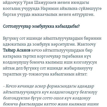
айдоочусу Уран Шамурзаев менен июндагы
коогалаң учурунда Нариман айылына сүйлөшүүгө
барган учурда мыкаачылык менен өлтүрүлгөн.
Соттолуучулар зомбулукка кабылдыбы?
Бүгүнкү сот ишинде айыпталуучулардын биринин
адвокатына да зомбулук көрсөтүлгөн. Жактоочу
Тайыр Асанов
кечээ айтыпталуучулардын бир
катарына тартип коргоочулар тарабынан күч
колдонулушу боюнча кылмыш иши козголуусун
айтам деп бүгүнкү сот ишинде жабырлануучу
тараптын ур-токмогуна кабылганын айтат:
- Кечээ кечинде аскер формасындагы адамдар
айтыпталуучуларга күч колдонгондугу белгилүү
болгондуктан бүгүн сотто ошол күч колдонуу
боюнча фактыларды каттоо жана кылмыш ишин