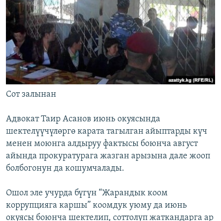
Сот залынан
Адвокат Таир Асанов июнь окуясында
шектелүүчүлөргө карата тагылган айыптарды күч
менен моюнга алдыруу фактысы боюнча август
айында прокуратурага жазган арызына дале жооп
болбогонун да кошумчалады.
Ошол эле учурда бүгүн “Жарандык коом
коррупцияга каршы” коомдук уюму да июнь
окуясы боюнча шектелип, соттолуп жаткандарга ар