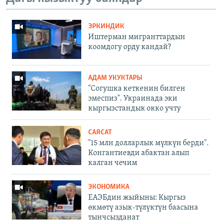
ЭРКИНДИК
Иштерман мигранттардын
коомдогу орду кандай?
АДАМ УКУКТАРЫ
"Согушка кеткенин билген
эмеспиз". Украинада эки
кыргызстандык окко учту
САЯСАТ
"15 млн долларлык мүлкүн берди".
Конгантиевди абактан алып
калган чечим
ЭКОНОМИКА
ЕАЭБдин жыйыны: Кыргыз
өкмөтү азык-түлүктүн баасына
тынчсызданат