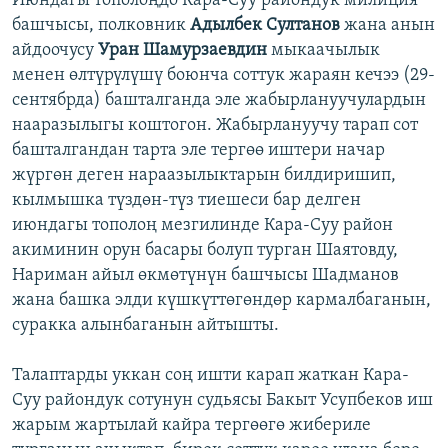
Июндагы тополоңдо Кара-Суу райондук милиция
башчысы, полковник
Адылбек Султанов
жана анын
айдоочусу
Уран Шамурзаевдин
мыкаачылык
менен өлтүрүлүшү боюнча соттук жараян кечээ (29-
сентябрда) башталганда эле жабырлануучулардын
нааразылыгы коштогон. Жабырлануучу тарап сот
башталгандан тарта эле тергөө иштери начар
жүргөн деген нараазылыктарын билдиришип,
кылмышка түздөн-түз тиешеси бар делген
июндагы тополоң мезгилинде Кара-Суу район
акиминин орун басары болуп турган Шаятовду,
Нариман айыл өкмөтүнүн башчысы Шадманов
жана башка элди күшкүттөгөндөр кармалбаганын,
суракка алынбаганын айтышты.
Талаптарды уккан соң ишти карап жаткан Кара-
Суу райондук сотунун судьясы Бакыт Усупбеков иш
жарым жартылай кайра тергөөгө жибериле