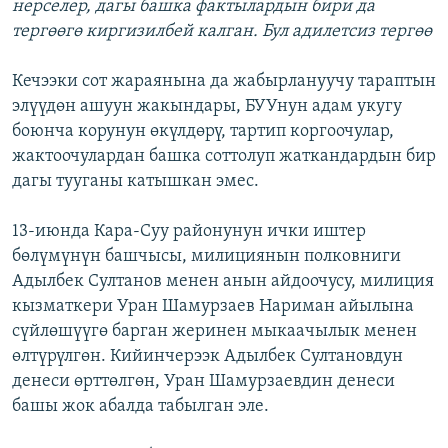
нерселер, дагы башка фактылардын бири да
тергөөгө киргизилбей калган. Бул адилетсиз тергөө
Кечээки сот жараянына да жабырлануучу тараптын
элүүдөн ашуун жакындары, БУУнун адам укугу
боюнча корунун өкүлдөрү, тартип коргоочулар,
жактоочулардан башка соттолуп жаткандардын бир
дагы тууганы катышкан эмес.
13-июнда Кара-Суу районунун ички иштер
бөлүмүнүн башчысы, милициянын полковниги
Адылбек Султанов менен анын айдоочусу, милиция
кызматкери Уран Шамурзаев Нариман айылына
сүйлөшүүгө барган жеринен мыкаачылык менен
өлтүрүлгөн. Кийинчерээк Адылбек Султановдун
денеси өрттөлгөн, Уран Шамурзаевдин денеси
башы жок абалда табылган эле.