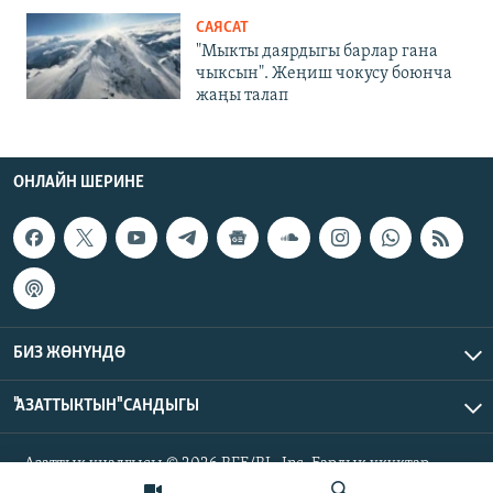
САЯСАТ
"Мыкты даярдыгы барлар гана
чыксын". Жеңиш чокусу боюнча
жаңы талап
ОНЛАЙН ШЕРИНЕ
БИЗ ЖӨНҮНДӨ
"АЗАТТЫКТЫН" САНДЫГЫ
Азаттык үналгысы © 2026 RFE/RL, Inc. Бардык укуктар
корголгон.