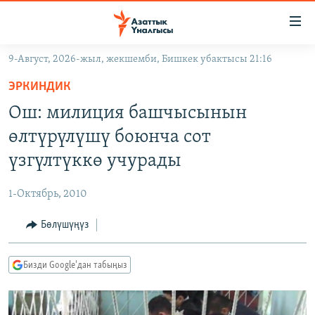
Линктер
Мазмунга
өтүңүз
9-Август, 2026-жыл, жекшемби, Бишкек убактысы 21:16
Навигацияга
ЖАҢЫЛЫКТАР
өтүңүз
ЭРКИНДИК
КЫРГЫЗСТАН
Издөөгө
Ош: милиция башчысынын
салыңыз
ДҮЙНӨ
КЫРГЫЗСТАН
өлтүрүлүшү боюнча сот
УКРАИНА
САЯСАТ
ДҮЙНӨ
үзгүлтүккө учурады
АТАЙЫН ИЛИКТӨӨ
ЭКОНОМИКА
БОРБОР АЗИЯ
1-Октябрь, 2010
ТВ ПРОГРАММАЛАР
МАДАНИЯТ
Бөлүшүңүз
ПОДКАСТ
БҮГҮН АЗАТТЫКТА
ӨЗГӨЧӨ ПИКИР
ЭКСПЕРТТЕР ТАЛДАЙТ
Бизди Google'дан табыңыз
БИЗ ЖАНА ДҮЙНӨ
Русский
ДАНИСТЕ