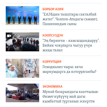
БОРБОР АЗИЯ
"ЕАЭБдин талаптары сакталбай
жатат". Чолпон-Атадагы саммит,
Пашиняндын сыны
КООПСУЗДУК
"Эң биринчи – камсыздандыруу".
Бийик чокуларга чыгуу үчүн
жаңы талап
КОРРУПЦИЯ
Гемодиализ чыры: акча
маркумдарга да которулганбы?
ЭКОНОМИКА
Мунай базарындагы каатчылык:
Өкмөт күйүүчү май дагы
кымбаттай турганын эскертти