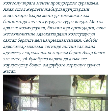
козгоону төрага менен прокурордон сурандым.
Анан ошол жердеги жабырлануучулардын
жакындары баары мени ур-токтмокко ала
баштаганда качып кутулууга туура келди. Мен эл
аралык коомчулукка, биздин күч органдарга, өлкө
жетекчилигине адвокаттардын коопсуздугун
сактап бергиле деп кайрылмакчымын. Себеби
адвокаттар мыйзам чегинде иштин так жана
адилеттүү каралышына жардам берет. Азыр бизге
эле эмес, үй-бүлөбүзгө карата да ачык эле
коркутуулар болуп, өмүрүбүзгө коркунуч туулуп
жатат.