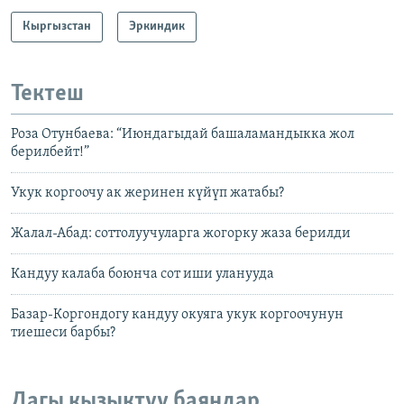
Кыргызстан
Эркиндик
Тектеш
Роза Отунбаева: “Июндагыдай башаламандыкка жол
берилбейт!”
Укук коргоочу ак жеринен күйүп жатабы?
Жалал-Абад: соттолуучуларга жогорку жаза берилди
Кандуу калаба боюнча сот иши уланууда
Базар-Коргондогу кандуу окуяга укук коргоочунун
тиешеси барбы?
Дагы кызыктуу баяндар