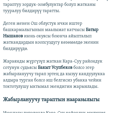
тараптуу зордук-зомбулуктар болуп жатканы
тууралуу билдирүү таратты.
Деген менен Ош облустук ички иштер
башкармалыгынын маалымат катчысы
Батыр
Нышанов
июнь окуясы боюнча айыпталып
жаткандардын коопсуздугу көзөмөлдө экенин
билдирүүдө.
Жараянды жүргүзүп жаткан Кара-Суу райондук
сотунун судьясы
Бакыт Усупбеков
болсо эгер
жабырлануучу тарап эртең да кызуу кандуулукка
алдыра турган болсо иш белгисиз убакка чейин
токтотулушу ыктымал экендигин жарыялады.
Жабырлануучу тараптын нааразылыгы