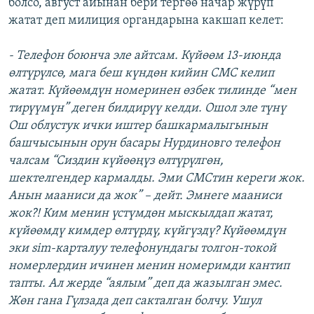
болсо, август айынан бери тергөө начар жүрүп
жатат деп милиция органдарына какшап келет:
- Телефон боюнча эле айтсам. Күйөөм 13-июнда
өлтүрүлсө, мага беш күндөн кийин СМС келип
жатат. Күйөөмдүн номеринен өзбек тилинде “мен
тирүүмүн” деген билдирүү келди. Ошол эле түнү
Ош облустук ички иштер башкармалыгынын
башчысынын орун басары Нурдиновго телефон
чалсам “Сиздин күйөөңүз өлтүрүлгөн,
шектелгендер кармалды. Эми СМСтин кереги жок.
Анын мааниси да жок” – дейт. Эмнеге мааниси
жок?! Ким менин үстүмдөн мыскылдап жатат,
күйөөмдү кимдер өлтүрдү, күйгүздү? Күйөөмдүн
эки sim-карталуу телефонундагы толгон-токой
номерлердин ичинен менин номеримди кантип
тапты. Ал жерде “аялым” деп да жазылган эмес.
Жөн гана Гүлзада деп сакталган болчу. Ушул