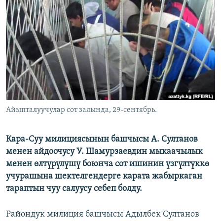
ОНЛАЙН ШЕРИНЕ
ЭЖЕ-СИҢДИЛЕР
АЗАТТЫК+
ЫҢГАЙСЫЗ СУРООЛОР
ЭЕ/АРнун бардык сайттары
Айыпталуучулар сот залында, 29-сентябрь.
Кара-Суу милициясынын башчысы А. Султанов
менен айдоочусу У. Шамурзаевдин мыкаачылык
менен өлтүрүлүшү боюнча сот ишинин үзгүлтүккө
учурашына шектелгендерге карата жабыркаган
тараптын чуу салуусу себеп болду.
Райондук милиция башчысы Адылбек Султанов