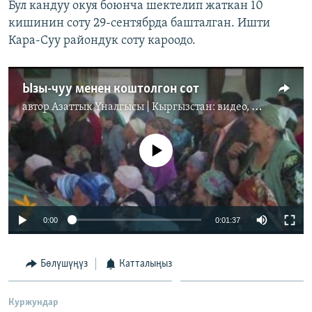
Бул кандуу окуя боюнча шектелип жаткан 10
кишинин соту 29-сентябрда башталган. Ишти
Кара-Суу райондук соту кароодо.
Ызы-чуу менен коштолгон сот
автор
Азаттык Үналгысы | Кыргызстан: видео, фото, кабарлар
No media source currently available
0:00
0:01:37
Бөлүшүңүз
Катталыңыз
Куржундар