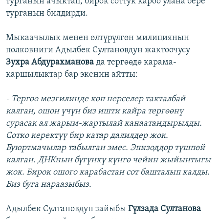
турганын ачыктап, бирок соттук кароо улана бере
турганын билдирди.
Мыкаачылык менен өлтүрүлгөн милициянын
полковниги Адылбек Султановдун жактоочусу
Зухра Абдурахманова
да тергөөдө карама-
каршылыктар бар экенин айтты:
- Тергөө мезгилинде көп нерселер такталбай
калган, ошон үчүн биз ишти кайра тергөөнү
сурасак ал жарым-жартылай канаатандырылды.
Сотко керектүү бир катар далилдер жок.
Буюртмачылар табылган эмес. Эпизоддор түшпөй
калган. ДНКнын бүгүнкү күнгө чейин жыйынтыгы
жок. Бирок ошого карабастан сот башталып калды.
Биз буга нараазыбыз.
Адылбек Султановдун зайыбы
Гүлзада Султанова