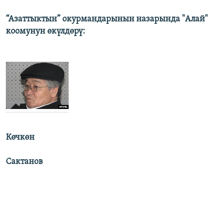
“Азаттыктын” окурмандарынын назарында "Алай"
коомунун өкүлдөрү:
Көчкөн
Сактанов