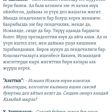
бери билем. Ал бала кезинен эле эч качан өзүн
ойлобогон, дайыма эл үчүн деп жашаган жигит.
Мында пендечилиги бар болуш керек менимче.
Баарыбызда эле бар пендечилик, менде да,
Исмаилде, сизде да бар. Тирүү адамда бардыгы
болот. Муну президенттин өзүн да айта алам. Ал эл
үчүн иштеп атат, мен дайыма ушул кишинин
тарабындамын. Бирок мунун да пендечилиги бар.
Кошоматчыларга ишенбесе Бакиев, Исмаилдей
жигиттерди кырк жигиттин бири катары ала
жүрүш керек.
“Азаттык”:
-
Исмаил Исаков өзүнө коюлган
айыптарды, козголгон кылмыш ишин саясий
буюртма деп айтып келет да. Сиздин оюңуз кандай
Калыбай мырза?