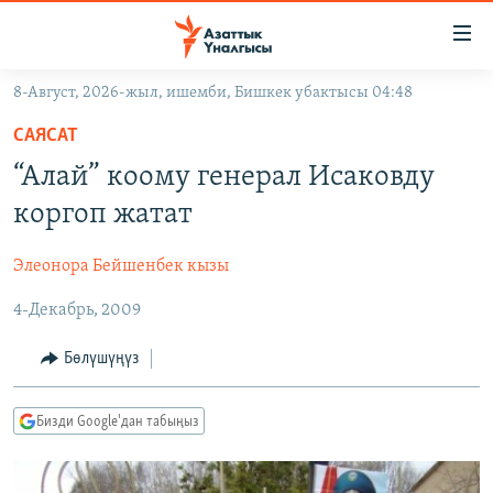
Линктер
Мазмунга
өтүңүз
8-Август, 2026-жыл, ишемби, Бишкек убактысы 04:48
Навигацияга
ЖАҢЫЛЫКТАР
өтүңүз
САЯСАТ
КЫРГЫЗСТАН
Издөөгө
“Алай” коому генерал Исаковду
салыңыз
ДҮЙНӨ
КЫРГЫЗСТАН
коргоп жатат
УКРАИНА
САЯСАТ
ДҮЙНӨ
Элеонора Бейшенбек кызы
АТАЙЫН ИЛИКТӨӨ
ЭКОНОМИКА
БОРБОР АЗИЯ
4-Декабрь, 2009
ТВ ПРОГРАММАЛАР
МАДАНИЯТ
ПОДКАСТ
БҮГҮН АЗАТТЫКТА
Бөлүшүңүз
ӨЗГӨЧӨ ПИКИР
ЭКСПЕРТТЕР ТАЛДАЙТ
Бизди Google'дан табыңыз
БИЗ ЖАНА ДҮЙНӨ
Русский
ДАНИСТЕ