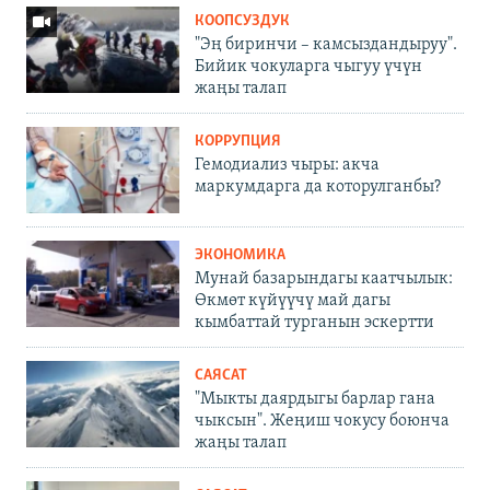
КООПСУЗДУК
"Эң биринчи – камсыздандыруу".
Бийик чокуларга чыгуу үчүн
жаңы талап
КОРРУПЦИЯ
Гемодиализ чыры: акча
маркумдарга да которулганбы?
ЭКОНОМИКА
Мунай базарындагы каатчылык:
Өкмөт күйүүчү май дагы
кымбаттай турганын эскертти
САЯСАТ
"Мыкты даярдыгы барлар гана
чыксын". Жеңиш чокусу боюнча
жаңы талап