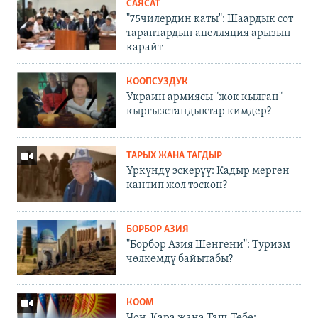
САЯСАТ
"75чилердин каты": Шаардык сот
тараптардын апелляция арызын
карайт
КООПСУЗДУК
Украин армиясы "жок кылган"
кыргызстандыктар кимдер?
ТАРЫХ ЖАНА ТАГДЫР
Үркүндү эскерүү: Кадыр мерген
кантип жол тоскон?
БОРБОР АЗИЯ
"Борбор Азия Шенгени": Туризм
чөлкөмдү байытабы?
КООМ