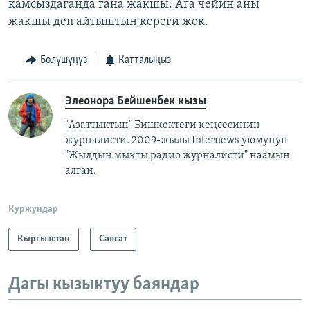
камсыздаганда гана жакшы. Ага чейин аны
жакшы деп айтыштын кереги жок.
Бөлүшүңүз
Катталыңыз
Элеонора Бейшенбек кызы
"Азаттыктын" Бишкектеги кеңсесинин
журналисти. 2009-жылы Internews уюмунун
"Жылдын мыкты радио журналисти" наамын
алган.
Куржундар
Кыргызстан
Саясат
Дагы кызыктуу баяндар