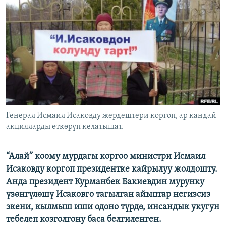
ОНЛАЙН ШЕРИНЕ
ЭЖЕ-СИҢДИЛЕР
АЗАТТЫК+
ЫҢГАЙСЫЗ СУРООЛОР
ЭЕ/АРнун бардык сайттары
Генерал Исмаил Исаковду жердештери коргоп, ар кандай
акцияларды өткөрүп келатышат.
“Алай” коому мурдагы коргоо министри Исмаил
Исаковду коргоп президентке кайрылуу жолдошту.
Анда президент Курманбек Бакиевдин мурунку
үзөнгүлөшү Исаковго тагылган айыптар негизсиз
экени, кылмыш иши одоно түрдө, инсандык укугун
тебелеп козголгону баса белгиленген.