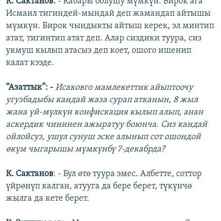
К. Сактанов:
- Кабары болушу мүмкүн. Бирок ага
Исмаил тигиндей-мындай деп жамандап айтышы
мүмкүн. Бирок чындыкты айтыш керек, эл минтип
атат, тигинтип атат деп. Алар сиздики туура, сиз
укмуш кылып атасыз деп коет, ошого ишенип
калат кээде.
“Азаттык”: -
Исаковго мамлекеттик айыптоочу
угузбадыбы кандай жаза сурап атканын, 8 жыл
жана үй-мүлкүн конфискация кылып алып, анан
аскердик чининен ажыратуу боюнча. Сиз кандай
ойлойсуз, ушул сунуш эске алынып сот ошондой
өкүм чыгарышы мүмкүнбү 7-декабрда?
К. Сактанов
: - Бул өтө туура эмес. Албетте, соттор
үйрөнүп калган, атууга да бере берет, түкүнчө
жылга да кете берет.