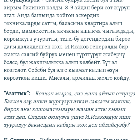
К. Зулпукаров:
- Саясий буйрук экени бул ачык-
айрым билинип калды. 8-9 айдан бери сот жүрүп
атат. Анда башында койгон аскердик
техникаларды сатты, баласына квартира алып
берди, мамлекеттин акчасын ашыкча чыгымдады,
коромжуга учуратты, тиги-бу дегендердин бирөө
дагы далилденген жок. И.Исаков генералды бир
жакка саясий буйрук менен түрттүрүп жиберчү
болсо, бул жакшылыкка алып келбейт. Бүт эл
козголот. Себеби бул элге кызмат кылып өзүн
көрсөткөн киши. Мисалы, армияны жолго койду.
“Азаттык”:
-
Көчкөн мырза, сиз жана айтып өттүңүз
Бакиев өзү, анын жүргүзүп аткан саясаты жакшы,
бирок аны кошоматчылары жаман атты кылып
атат деп. Сиздин оюңузча ушул И.Исаковдун иши
тууралуу Бакиевдин кабары жок деп ойлойсузбу?