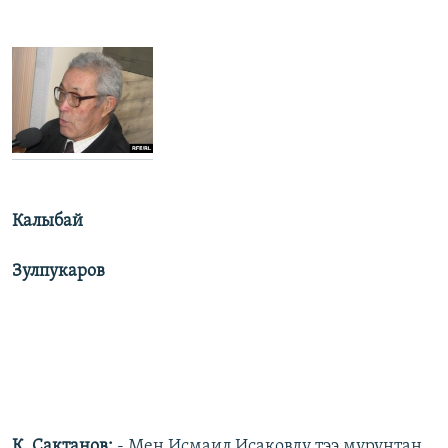
Калыбай
Зулпукаров
К. Сактанов:
- Мен Исмаил Исаковду тээ мурунтан