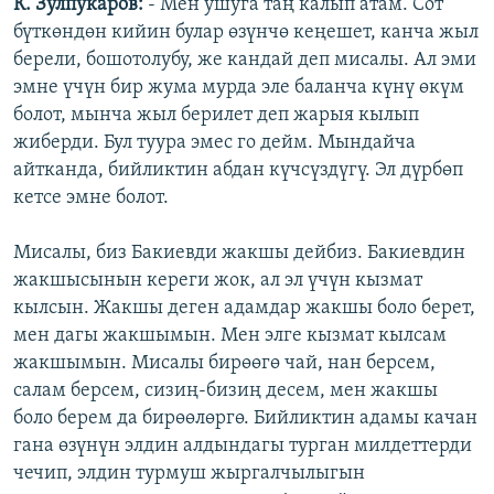
К. Зулпукаров:
- Мен ушуга таң калып атам. Сот
бүткөндөн кийин булар өзүнчө кеңешет, канча жыл
берели, бошотолубу, же кандай деп мисалы. Ал эми
эмне үчүн бир жума мурда эле баланча күнү өкүм
болот, мынча жыл берилет деп жарыя кылып
жиберди. Бул туура эмес го дейм. Мындайча
айтканда, бийликтин абдан күчсүздүгү. Эл дүрбөп
кетсе эмне болот.
Мисалы, биз Бакиевди жакшы дейбиз. Бакиевдин
жакшысынын кереги жок, ал эл үчүн кызмат
кылсын. Жакшы деген адамдар жакшы боло берет,
мен дагы жакшымын. Мен элге кызмат кылсам
жакшымын. Мисалы бирөөгө чай, нан берсем,
салам берсем, сизиң-бизиң десем, мен жакшы
боло берем да бирөөлөргө. Бийликтин адамы качан
гана өзүнүн элдин алдындагы турган милдеттерди
чечип, элдин турмуш жыргалчылыгын