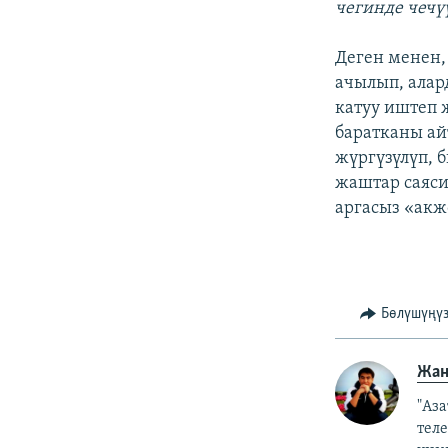
чегинде чечү
Деген менен
ачылып, алар
катуу иштеп 
баратканы ай
жүргүзүлүп, 
жаштар саяси
аргасыз «ак
Бөлүшүңү
Жан
"Аз
тел