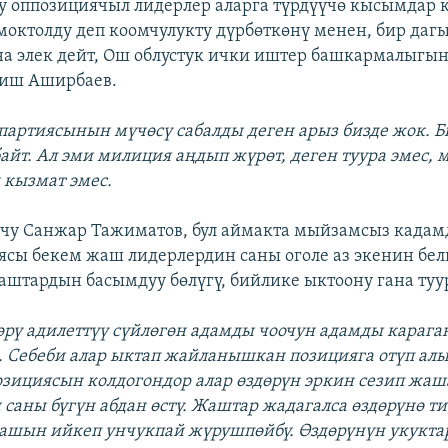
у оппозициячыл лидерлер аларга түрдүүчө кысымдар 
моктолду деп коомчулукту дүрбөткөнү менен, бир даг
на элек дейт, Ош облустук ички иштер башкармалыгын
иш Аширбаев.
 партиясынын мүчөсү сабалды деген арыз бизде жок. Б
байт. Ал эми милиция аңдып жүрөт, деген туура эмес,
 кызмат эмес.
учу Санжар Тажиматов, бул аймакта мыйзамсыз када
иясы бекем жаш лидерлердин саны оголе аз экенин бе
штардын басымдуу бөлүгү, бийлике ыктоону гана туу
өрү адилеттүү сүйлөгөн адамды чоочун адамды карага
 Себеби алар ыктап жайланышкан позицияга отүп ал
зициясын колдогондор алар өздөрүн эркин сезип жаш
саны бүгүн абдан өстү. Жаштар жадагалса өздөрүнө т
башын ийкеп унчукпай жүрушпөйбү. Өздөрүнүн укукт