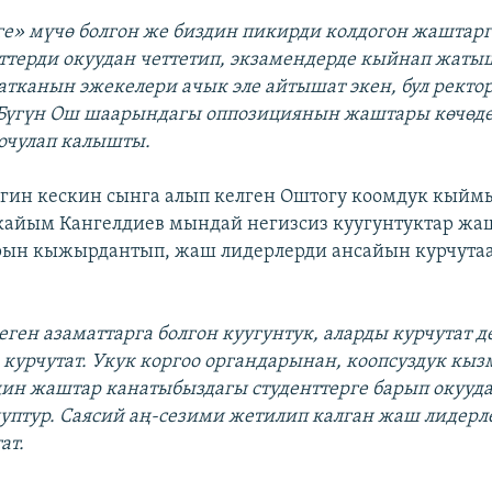
ге» мүчө болгон же биздин пикирди колдогон жаштарг
нттерди окуудан четтетип, экзамендерде кыйнап жаты
атканын эжекелери ачык эле айтышат экен, бул ректо
. Бүгүн Ош шаарындагы оппозициянын жаштары көчөдө
чочулап калышты.
гин кескин сынга алып келген Оштогу коомдук кый
кайым Кангелдиев мындай негизсиз куугунтуктар ж
рын кыжырдантып, жаш лидерлерди ансайын курчута
ген азаматтарга болгон куугунтук, аларды курчутат д
курчутат. Укук коргоо органдарынан, коопсуздук кы
дин жаштар канатыбыздагы студенттерге барып окууд
уптур. Саясий аң-сезими жетилип калган жаш лидер
ат.