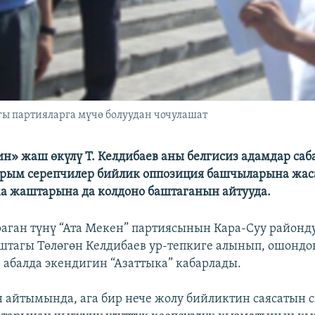
 партияларга мүчө болуудан чочулашат
н» жаш өкүлү Т. Келдибаев аны белгисиз адамдар саб
йрым серепчилер бийлик оппозиция башчыларына жа
 жаштарына да колдоно баштаганын айтууда.
раган түнү “Ата Мекен” партиясынын Кара-Суу район
штагы Төлөгөн Келдибаев ур-тепкиге алынып, ошондон
р абалда экендигин “Азаттыка” кабарлады.
 айтымында, ага бир нече жолу бийликтин саясатын 