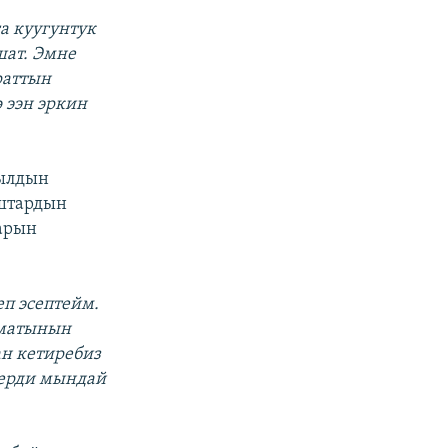
а куугунтук
шат. Эмне
раттын
 ээн эркин
мылдын
аштардын
арын
еп эсептейм.
зматынын
ан кетиребиз
лерди мындай