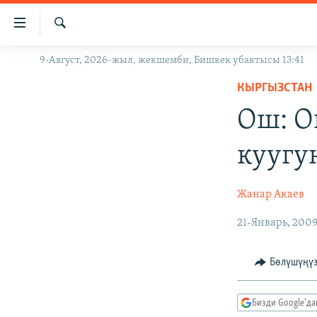
Линктер
Мазмунга
өтүңүз
Издөө
9-Август, 2026-жыл, жекшемби, Бишкек убактысы 13:41
ЖАҢЫЛЫКТАР
Навигацияга
өтүңүз
КЫРГЫЗСТАН
КЫРГЫЗСТАН
Издөөгө
Ош: О
ДҮЙНӨ
КЫРГЫЗСТАН
салыңыз
УКРАИНА
САЯСАТ
ДҮЙНӨ
куугу
АТАЙЫН ИЛИКТӨӨ
ЭКОНОМИКА
БОРБОР АЗИЯ
ТВ ПРОГРАММАЛАР
МАДАНИЯТ
Жанар Акаев
ПОДКАСТ
БҮГҮН АЗАТТЫКТА
21-Январь, 200
ӨЗГӨЧӨ ПИКИР
ЭКСПЕРТТЕР ТАЛДАЙТ
Бөлүшүңү
БИЗ ЖАНА ДҮЙНӨ
ДАНИСТЕ
Бизди Google'д