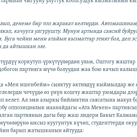
тарынан чыгууну улуттук коопсуздук кызматынын к
:
алып, денеме бир топ жаракат келтирди. Автомашина
алкап, качууга улгурушту. Мунун артында саясий буйр
. Буга чейин мени атайын кызматтар этият бол, деп э
н да айтышкан эле.
 түрдүү коркутуп-үркүтүүлөрдөн улам, Оштогу жаштар
добогон партияга мүчө болуудан жаа бою качып калы
а «Мен ишенбейм» сыяктуу активдүү кыймылдар же 
елелерди чечүүдө өз үнүн кошчу жаштар уюмдары дээ
п келет. Ал эми азыркы бийликтин саясатына макул б
обу оппозициялык маанайдагы «Ата Мекен» партиясы
алган партиянын дагы бир жаш лидери Бакыт Калмама
 мүчөлөрүнө ыксыз куугунтук күчөп, студенттерди оку
ейин барып жатышканын айтууда: