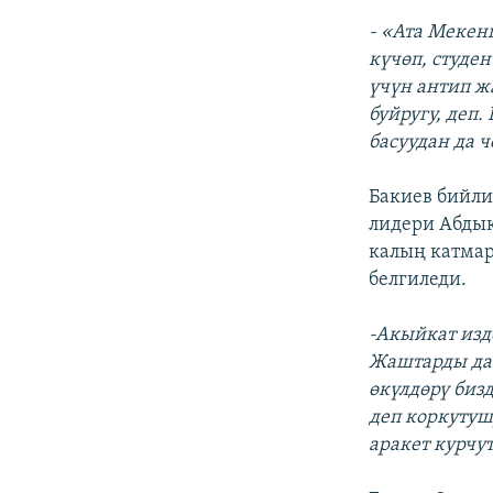
- «Ата Мекен
күчөп, студе
үчүн антип ж
буйругу, деп
басуудан да 
Бакиев бийли
лидери Абды
калың катма
белгиледи.
-Акыйкат изде
Жаштарды да 
өкүлдөрү биз
деп коркутуш
аракет курчут