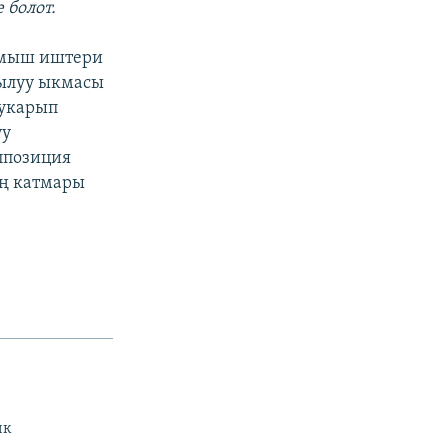
 болот.
лмыш иштери
кылуу ыкмасы
жукарып
уу
ппозиция
ың катмары
ик