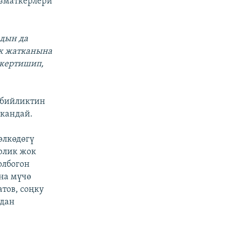
ызматкерлери
мдын да
ук жатканына
скертишип,
 бийликтин
шкандай.
өлкөдөгү
рлик жок
олбогон
на мүчө
тов, соңку
удан