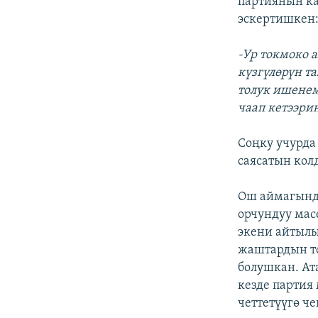
партиянын ка
эскертишкен
-Ур токмоко 
күзгүлөрүн т
толук ишенем
чаап кетээри
Соңку учурда
саясатын кол
Ош аймагынд
орчундуу мас
экени айтылы
жаштардын т
болушкан. Ат
кезде партия
четтетүүгө ч