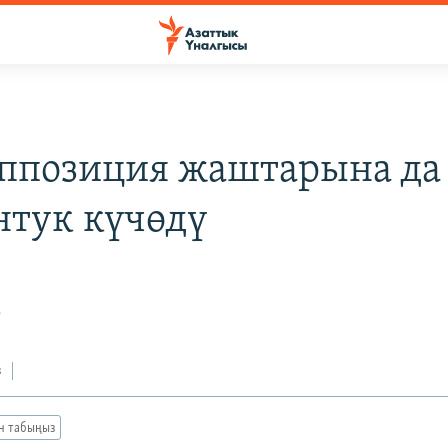
ппозиция жаштарына да
нтук күчөдү
9
з
ан табыңыз