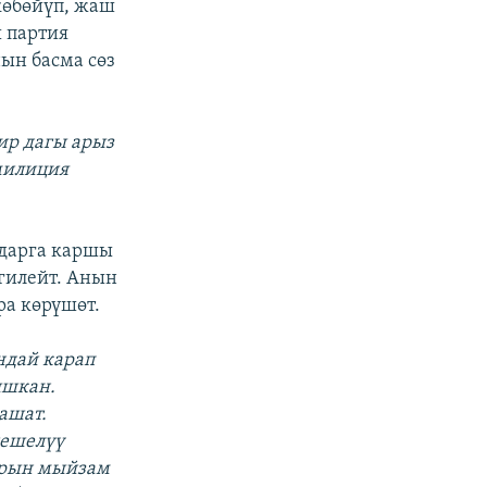
көбөйүп, жаш
ы партия
ын басма сөз
ир дагы арыз
 милиция
мдарга каршы
лгилейт. Анын
ра көрүшөт.
ндай карап
ышкан.
ашат.
иешелүү
арын мыйзам