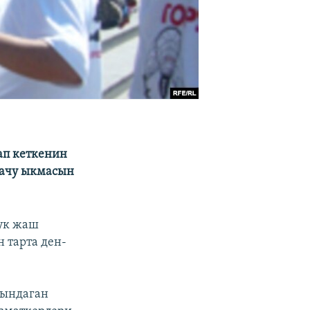
ап кеткенин
сачу ыкмасын
дук жаш
 тарта ден-
сындаган