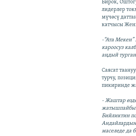
Бирок, Оштог
лидерлер ток
мүчөсү датта
катчысы Жен
-“Ата Мекен”
кароосуз кал
аңдый турган
Саясат таану
турчу, позиц
пикиринде жа
- Жаштар өзд
жатышпайбы.
Бийликтин по
Андайлардын 
маселеде да 