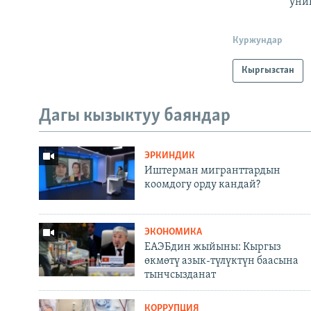
уни
Куржундар
Кыргызстан
Дагы кызыктуу баяндар
ЭРКИНДИК
Иштерман мигранттардын
коомдогу орду кандай?
ЭКОНОМИКА
ЕАЭБдин жыйыны: Кыргыз
өкмөтү азык-түлүктүн баасына
тынчсызданат
КОРРУПЦИЯ