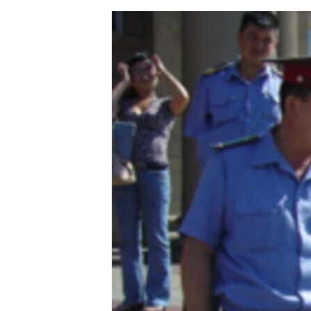
ЭЖЕ-СИҢДИЛЕР
АЗАТТЫК+
ЫҢГАЙСЫЗ СУРООЛОР