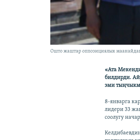
Ошто жаштар оппозициялык маанайдагы
«Ата Мекенди
билдирди. А
эми тыңчыкма
8-январга ка
лидери 33 жа
соолугу нача
Келдибаевдин