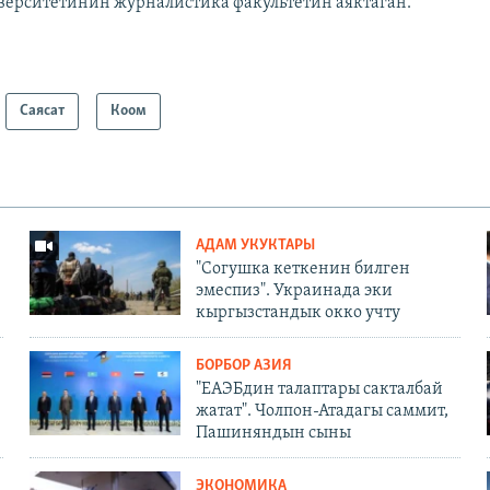
верситетинин журналистика факультетин аяктаган.
Саясат
Коом
АДАМ УКУКТАРЫ
"Согушка кеткенин билген
эмеспиз". Украинада эки
кыргызстандык окко учту
БОРБОР АЗИЯ
"ЕАЭБдин талаптары сакталбай
жатат". Чолпон-Атадагы саммит,
Пашиняндын сыны
ЭКОНОМИКА