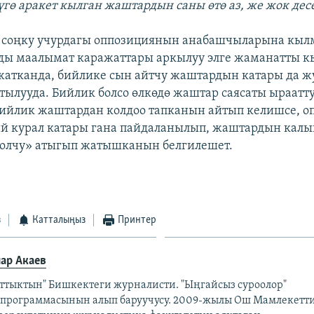
үгө аракет кылган жаштардын саны өтө аз, же жок десе
, соңку учурдагы оппозициянын анабашчыларына кы
ды маалымат каражаттары аркылуу элге жаманатты 
жатканда, бийлике сын айтчу жаштардын катары да 
тылууда. Бийлик болсо өлкөдө жаштар саясаты ыраатт
бийлик жаштардан колдоо тапканын айтып келишсе, о
й курал катары гана пайдаланылып, жаштардын кал
жолчу» атыгып жатышканын белгилешет.
з
Катталыңыз
Принтер
ар Акаев
аттыктын" Бишкектеги журналисти. "Ыңгайсыз суроолор"
епрограммасынын алып баруучусу. 2009-жылы Ош Мамлекетт