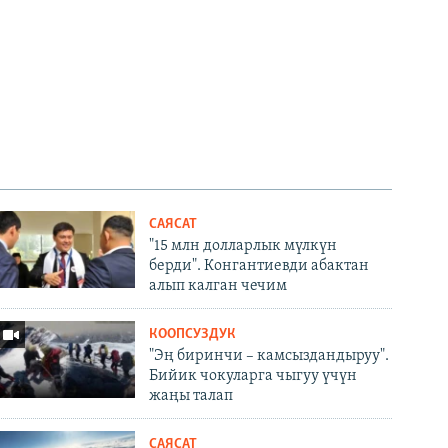
САЯСАТ
"15 млн долларлык мүлкүн
берди". Конгантиевди абактан
алып калган чечим
КООПСУЗДУК
"Эң биринчи – камсыздандыруу".
Бийик чокуларга чыгуу үчүн
жаңы талап
САЯСАТ