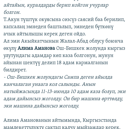
айтайын, куралдарды берип койгон учурлар
болгон.
Т.Акун түштүк окуясына сөзсүз саясий баа берилип,
капсалаң эмнеден башталып, эмнеден бүткөнү
ачык айтылышы керек деген ойдо.
Ал эми Акыйкатчынын Жалал-Абад облусу боюнча
өкүлү
Алима Аманова
Ош-Бишкек жолунда кыргыз
улутундагы адамдар көп каза болгонун, мунун
айынан шектүү делип 18 адам кармалганын
билдирет.
- Ош-Бишкек жолундагы Сампа деген айылда
канчалаган унаага кол салынды. Анын
натыйжасында 11-13-июнда 10 адам каза болуп, эки
адам дайынсыз жоголду. Он бир машина өрттөлдү,
эки машина дайынсыз жоголду.
Алима Аманованын айтымында, Кыргызстанда
мамлекеттүлүктү сактап калчу мыйзамдар керек.