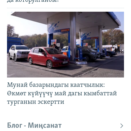
да которулганбы?
Мунай базарындагы каатчылык:
Өкмөт күйүүчү май дагы кымбаттай
турганын эскертти
Блог - Миңсанат