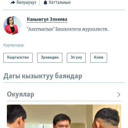
Бөлүшүңүз
Катталыңыз
Канымгүл Элкеева
"Азаттыктын" Бишкектеги журналисти.
Куржундар
Кыргызстан
Эркиндик
Эл үнү
Коом
Дагы кызыктуу баяндар
Окуялар