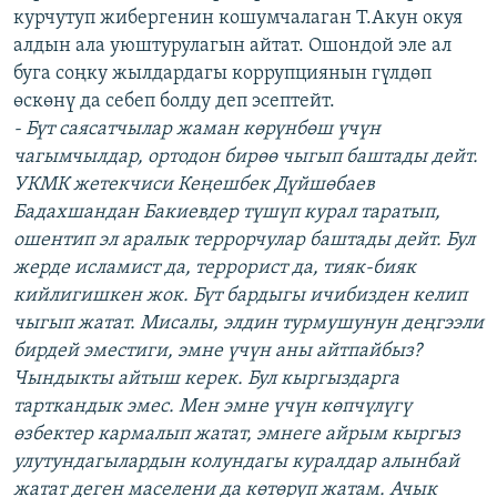
курчутуп жибергенин кошумчалаган Т.Акун окуя
алдын ала уюштурулагын айтат. Ошондой эле ал
буга соңку жылдардагы коррупциянын гүлдөп
өскөнү да себеп болду деп эсептейт.
- Бүт саясатчылар жаман көрүнбөш үчүн
чагымчылдар, ортодон бирөө чыгып баштады дейт.
УКМК жетекчиси Кеңешбек Дүйшөбаев
Бадахшандан Бакиевдер түшүп курал таратып,
ошентип эл аралык террорчулар баштады дейт. Бул
жерде исламист да, террорист да, тияк-бияк
кийлигишкен жок. Бүт бардыгы ичибизден келип
чыгып жатат. Мисалы, элдин турмушунун деңгээли
бирдей эместиги, эмне үчүн аны айтпайбыз?
Чындыкты айтыш керек. Бул кыргыздарга
тарткандык эмес. Мен эмне үчүн көпчүлүгү
өзбектер кармалып жатат, эмнеге айрым кыргыз
улутундагылардын колундагы куралдар алынбай
жатат деген маселени да көтөрүп жатам. Ачык