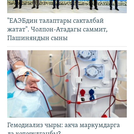
"ЕАЭБдин талаптары сакталбай
жатат". Чолпон-Атадагы саммит,
Пашиняндын сыны
Гемодиализ чыры: акча маркумдарга