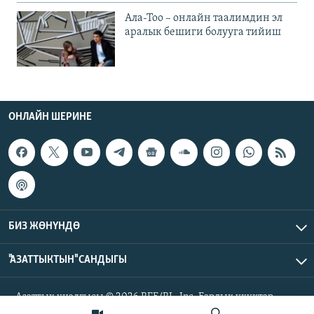
Ала-Тоо – онлайн таалимдин эл
аралык бешиги болууга тийиш
ОНЛАЙН ШЕРИНЕ
БИЗ ЖӨНҮНДӨ
"АЗАТТЫКТЫН" САНДЫГЫ
Азаттык үналгысы © 2026 RFE/RL, Inc. Бардык укуктар
корголгон.