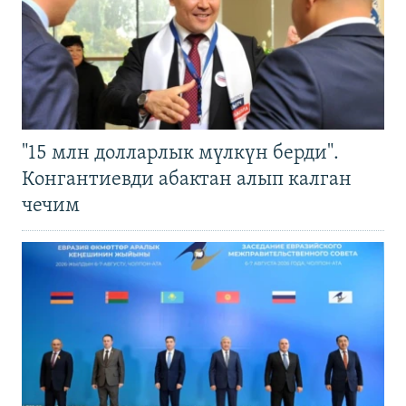
"15 млн долларлык мүлкүн берди".
Конгантиевди абактан алып калган
чечим