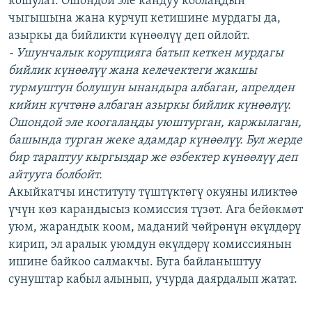
кошулат. Ошондой эле кандуу коолаңдын
чыгышына жана курчуп кетишине мурдагы да,
азыркы да бийликти күнөөлүү деп ойлойт.
- Ушунчалык корупцияга батып кеткен мурдагы
бийлик күнөөлүү жана келечектеги жакшы
турмуштун болушун ынандыра албаган, апрелден
кийин күчтөнө албаган азыркы бийлик күнөөлүү.
Ошондой эле коогалаңды уюштурган, каржылаган,
башында турган жеке адамдар күнөөлүү. Бул жерде
бир тараптуу кыргыздар же өзбектер күнөөлүү деп
айтууга болбойт.
Акыйкатчы институту түштүктөгү окуяны иликтөө
үчүн көз карандысыз комиссия түзөт. Ага бейөкмөт
уюм, жарандык коом, маданий чөйрөнүн өкүлдөрү
кирип, эл аралык уюмдун өкүлдөрү комиссиянын
ишине байкоо салмакчы. Буга байланыштуу
сунуштар кабыл алынып, учурда даярдалып жатат.