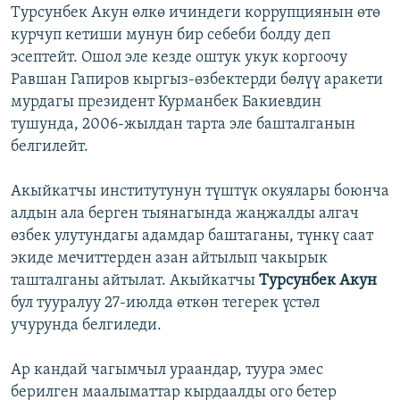
Турсунбек Акун өлкө ичиндеги коррупциянын өтө
курчуп кетиши мунун бир себеби болду деп
эсептейт. Ошол эле кезде оштук укук коргоочу
Равшан Гапиров кыргыз-өзбектерди бөлүү аракети
мурдагы президент Курманбек Бакиевдин
тушунда, 2006-жылдан тарта эле башталганын
белгилейт.
Акыйкатчы институтунун түштүк окуялары боюнча
алдын ала берген тыянагында жаңжалды алгач
өзбек улутундагы адамдар баштаганы, түнкү саат
экиде мечиттерден азан айтылып чакырык
ташталганы айтылат. Акыйкатчы
Турсунбек Акун
бул тууралуу 27-июлда өткөн тегерек үстөл
учурунда белгиледи.
Ар кандай чагымчыл ураандар, туура эмес
берилген маалыматтар кырдаалды ого бетер