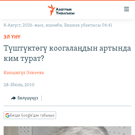
Линктер
Мазмунга
өтүңүз
8-Август, 2026-жыл, ишемби, Бишкек убактысы 04:41
Навигацияга
ЖАҢЫЛЫКТАР
өтүңүз
ЭЛ ҮНҮ
КЫРГЫЗСТАН
Издөөгө
Түштүктөгү коогалаңдын артында
салыңыз
ДҮЙНӨ
КЫРГЫЗСТАН
ким турат?
УКРАИНА
САЯСАТ
ДҮЙНӨ
Канымгүл Элкеева
АТАЙЫН ИЛИКТӨӨ
ЭКОНОМИКА
БОРБОР АЗИЯ
28-Июль, 2010
ТВ ПРОГРАММАЛАР
МАДАНИЯТ
ПОДКАСТ
БҮГҮН АЗАТТЫКТА
Бөлүшүңүз
ӨЗГӨЧӨ ПИКИР
ЭКСПЕРТТЕР ТАЛДАЙТ
Бизди Google'дан табыңыз
БИЗ ЖАНА ДҮЙНӨ
Русский
ДАНИСТЕ