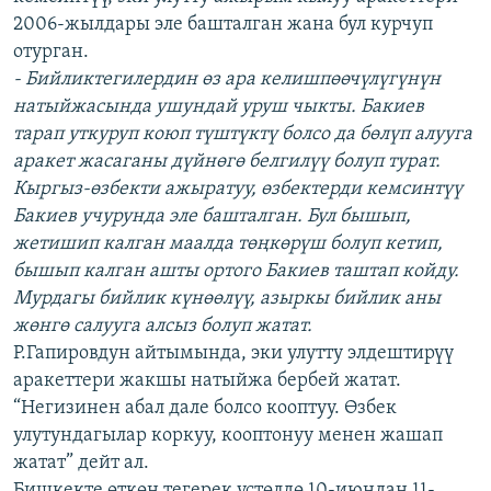
2006-жылдары эле башталган жана бул курчуп
отурган.
- Бийликтегилердин өз ара келишпөөчүлүгүнүн
натыйжасында ушундай уруш чыкты. Бакиев
тарап уткуруп коюп түштүктү болсо да бөлүп алууга
аракет жасаганы дүйнөгө белгилүү болуп турат.
Кыргыз-өзбекти ажыратуу, өзбектерди кемсинтүү
Бакиев учурунда эле башталган. Бул бышып,
жетишип калган маалда төңкөрүш болуп кетип,
бышып калган ашты ортого Бакиев таштап койду.
Мурдагы бийлик күнөөлүү, азыркы бийлик аны
жөнгө салууга алсыз болуп жатат.
Р.Гапировдун айтымында, эки улутту элдештирүү
аракеттери жакшы натыйжа бербей жатат.
“Негизинен абал дале болсо кооптуу. Өзбек
улутундагылар коркуу, кооптонуу менен жашап
жатат” дейт ал.
Бишкекте өткөн тегерек үстөлдө 10-июндан 11-