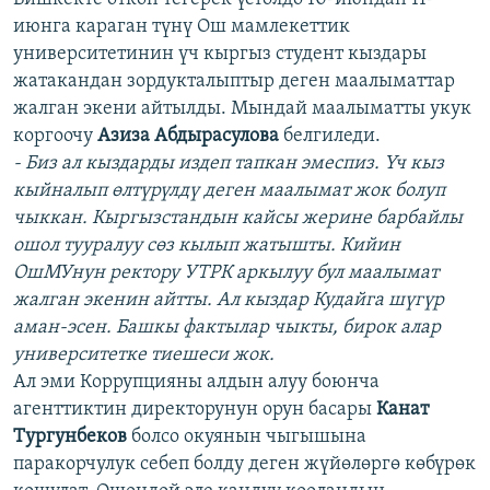
июнга караган түнү Ош мамлекеттик
университетинин үч кыргыз студент кыздары
жатакандан зордукталыптыр деген маалыматтар
жалган экени айтылды. Мындай маалыматты укук
коргоочу
Азиза Абдырасулова
белгиледи.
- Биз ал кыздарды издеп тапкан эмеспиз. Үч кыз
кыйналып өлтүрүлдү деген маалымат жок болуп
чыккан. Кыргызстандын кайсы жерине барбайлы
ошол тууралуу сөз кылып жатышты. Кийин
ОшМУнун ректору УТРК аркылуу бул маалымат
жалган экенин айтты. Ал кыздар Кудайга шүгүр
аман-эсен. Башкы фактылар чыкты, бирок алар
университетке тиешеси жок.
Ал эми Коррупцияны алдын алуу боюнча
агенттиктин директорунун орун басары
Канат
Тургунбеков
болсо окуянын чыгышына
паракорчулук себеп болду деген жүйөлөргө көбүрөк