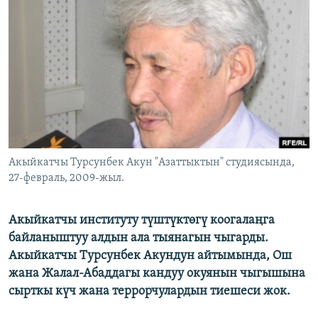
ОНЛАЙН ШЕРИНЕ
ЭЖЕ-СИҢДИЛЕР
АЗАТТЫК+
ЫҢГАЙСЫЗ СУРООЛОР
ЭЕ/АРнун бардык сайттары
Акыйкатчы Турсунбек Акун "Азаттыктын" студиясында,
27-февраль, 2009-жыл.
Акыйкатчы институту түштүктөгү коогалаңга
байланыштуу алдын ала тыянагын чыгарды.
Акыйкатчы Турсунбек Акундун айтымында, Ош
жана Жалал-Абаддагы кандуу окуянын чыгышына
сырткы күч жана террорчулардын тиешеси жок.