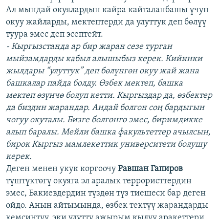
Ал мындай окуялардын кайра кайталанбашы үчун
окуу жайларды, мектептерди да улуттук деп бөлүү
туура эмес деп эсептейт.
- Кыргызстанда ар бир жаран сезе турган
мыйзамдарды кабыл алышыбыз керек. Кийинки
жылдары “улуттук” деп бөлүнгөн окуу жай жана
башкалар пайда болду. Өзбек мектеп, башка
мектеп өзүнчө болуп кетти. Кыргыздар да, өзбектер
да биздин жарандар. Андай болгон соң бардыгын
чогуу окуталы. Бизге бөлгөнгө эмес, биримдикке
алып баралы. Мейли башка факультеттер ачылсын,
бирок Кыргыз мамлекеттик университети болушу
керек.
Деген менен укук коргоочу
Равшан Гапиров
түштүктөгү окуяга эл аралык террористтердин
эмес, Бакиевдердин түздөн түз тиешеси бар деген
ойдо. Анын айтымында, өзбек тектүү жарандарды
кемсинтүү, эки улутту ажырым кылуу аракеттери