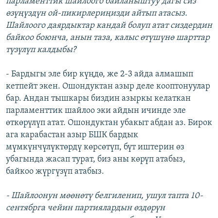
парламенттик шайлоого байланыштуу дагы сиз
өзүңүздүн ой-пикирлериңизди айтып атасыз.
Шайлоого даярдыктар кандай болуп атат сиздердин
байкоо боюнча, анын таза, калыс өтүшүнө шарттар
түзүлүп калдыбы?
- Бардыгы эле бир күңдө, же 2-3 айда алмашып
кетпейт экен. Ошондуктан азыр деле кооптонуулар
бар. Андан тышкары биздин азыркы келаткан
парламенттик шайлоо эки айдын ичинде эле
өткөрүлүп атат. Ошондуктан убакыт абдан аз. Бирок
ага карабастан азыр БШК бардык
мүмкүнчүлүктөрдү көрсөтүп, бүт иштерин өз
убагында жасап турат, биз аны көрүп атабыз,
байкоо жүргүзүп атабыз.
- Шайлоонун мөөнөтү белгиленип, ушул тапта 10-
сентябрга чейин партиялардын өздөрүн