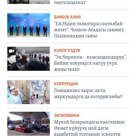
тынчсызданат
БОРБОР АЗИЯ
"ЕАЭБдин талаптары сакталбай
жатат". Чолпон-Атадагы саммит,
Пашиняндын сыны
КООПСУЗДУК
"Эң биринчи – камсыздандыруу".
Бийик чокуларга чыгуу үчүн
жаңы талап
КОРРУПЦИЯ
Гемодиализ чыры: акча
маркумдарга да которулганбы?
ЭКОНОМИКА
Мунай базарындагы каатчылык:
Өкмөт күйүүчү май дагы
кымбаттай турганын эскертти