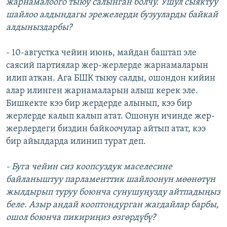
жарнамалоого тыюу салынган болчу. Ушул сыяктуу
шайлоо алдындагы эрежелерди бузууларды байкай
алдыныздарбы?
- 10-августка чейин июнь, майдан баштап эле
саясий партиялар жер-жерлерде жарнамаларын
илип аткан. Ага БШК тыюу салды, ошондон кийин
алар илинген жарнамаларын алыш керек эле.
Бишкекте кээ бир жердерде алынып, кээ бир
жерлерде калып калып атат. Ошонун ичинде жер-
жерлердеги биздин байкоочулар айтып атат, кээ
бир айылдарда илинип турат деп.
- Буга чейин сиз коопсуздук маселесине
байланыштуу парламенттик шайлоонун мөөнөтүн
жылдырып туруу боюнча сунушуңузду айтпадыңыз
беле. Азыр андай кооптондурган жагдайлар барбы,
ошол боюнча пикириңиз өзгөрдүбү?