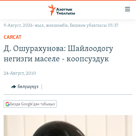
Линктер
Мазмунга
өтүңүз
9-Август, 2026-жыл, жекшемби, Бишкек убактысы 05:37
Навигацияга
ЖАҢЫЛЫКТАР
өтүңүз
САЯСАТ
КЫРГЫЗСТАН
Издөөгө
Д. Ошурахунова: Шайлоодогу
салыңыз
ДҮЙНӨ
КЫРГЫЗСТАН
негизги маселе - коопсуздук
УКРАИНА
САЯСАТ
ДҮЙНӨ
24-Август, 2010
АТАЙЫН ИЛИКТӨӨ
ЭКОНОМИКА
БОРБОР АЗИЯ
ТВ ПРОГРАММАЛАР
Бөлүшүңүз
МАДАНИЯТ
ПОДКАСТ
БҮГҮН АЗАТТЫКТА
Бизди Google'дан табыңыз
ӨЗГӨЧӨ ПИКИР
ЭКСПЕРТТЕР ТАЛДАЙТ
БИЗ ЖАНА ДҮЙНӨ
Русский
ДАНИСТЕ