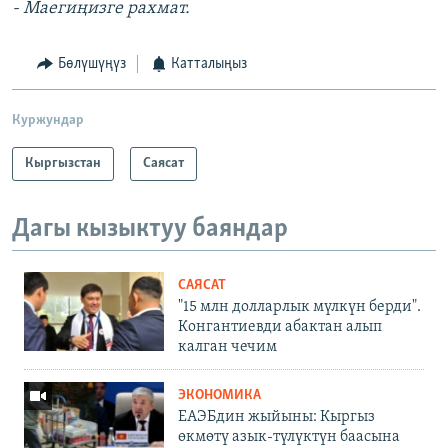
- Маегиңизге рахмат.
Бөлүшүңүз
Катталыңыз
Куржундар
Кыргызстан
Саясат
Дагы кызыктуу баяндар
САЯСАТ
"15 млн долларлык мүлкүн берди".
Конгантиевди абактан алып
калган чечим
ЭКОНОМИКА
ЕАЭБдин жыйыны: Кыргыз
өкмөтү азык-түлүктүн баасына