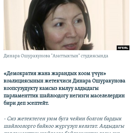
ОНЛАЙН ШЕРИНЕ
ЭЖЕ-СИҢДИЛЕР
АЗАТТЫК+
ЫҢГАЙСЫЗ СУРООЛОР
ЭЕ/АРнун бардык сайттары
Динара Ошурахунова "Азаттыктын" студиясында
«Демократия жана жарандык коом үчүн»
коалициясынын жетекчиси Динара Ошуракунова
коопсузудукту камсыз кылуу алдыдагы
парламенттик шайлоодогу негизги маселелердин
бири деп эсептейт.
- Сиз жетектеген уюм буга чейин болгон бардык
шайлоолорго байкоо жүргүзүп келатат. Алдыдагы