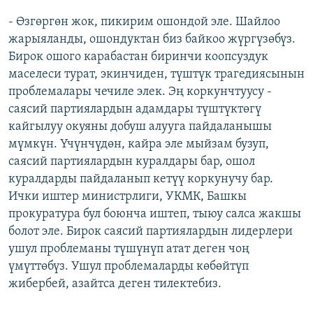
- Өзгөргөн жок, пикирим ошондой эле. Шайлоо
жарыяланды, ошондуктан биз байкоо жүргүзөбүз.
Бирок ошого карабастан биринчи коопсуздук
маселеси турат, экинчиден, түштүк трагедиясынын
проблемалары чечиле элек. Эң коркунчтуусу -
саясий партиялардын адамдары түштүктөгү
кайгылуу окуяны добуш алууга пайдаланышы
мүмкүн. Үчүнчүдөн, кайра эле мыйзам бузуп,
саясий партиялардын куралдары бар, ошол
куралдарды пайдаланып кетүү коркунучу бар.
Ички иштер министрлиги, УКМК, Башкы
прокуратура бул боюнча иштеп, тыюу салса жакшы
болот эле. Бирок саясий партиялардын лидерлери
ушул проблеманы түшүнүп атат деген чоң
үмүттөбүз. Ушул проблемаларды көбөйтүп
жибербей, азайтса деген тилектебиз.