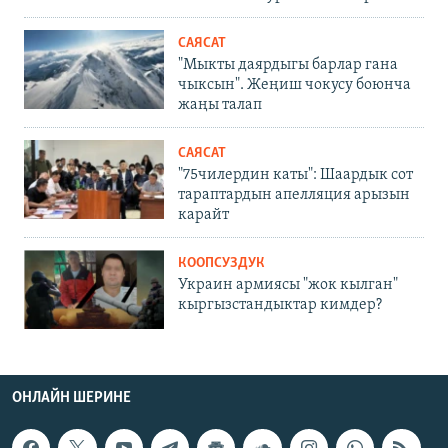
САЯСАТ
"Мыкты даярдыгы барлар гана
чыксын". Жеңиш чокусу боюнча
жаңы талап
САЯСАТ
"75чилердин каты": Шаардык сот
тараптардын апелляция арызын
карайт
КООПСУЗДУК
Украин армиясы "жок кылган"
кыргызстандыктар кимдер?
ОНЛАЙН ШЕРИНЕ