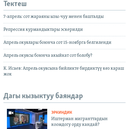
Тектеш
7-апрель: сот жараяны ызы-чуу менен башталды
Репрессия курмандыктары эскерилди
Апрель окуялары боюнча сот 15-ноябрга белгиленди
Апрель окуясы боюнча акыйкат сот болобу?
К. Исаев: Апрель окуясына бийликте бирдиктүү көз караш
жок
Дагы кызыктуу баяндар
ЭРКИНДИК
Иштерман мигранттардын
коомдогу орду кандай?