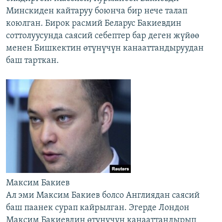
Минскиден кайтаруу боюнча бир нече талап
коюлган. Бирок расмий Беларус Бакиевдин
соттолуусунда саясий себептер бар деген жүйөө
менен Бишкектин өтүнүчүн канааттандыруудан
баш тарткан.
Максим Бакиев
Ал эми Максим Бакиев болсо Англиядан саясий
баш паанек сурап кайрылган. Эгерде Лондон
Максим Бакиевдин өтүнүчүн канааттандырып