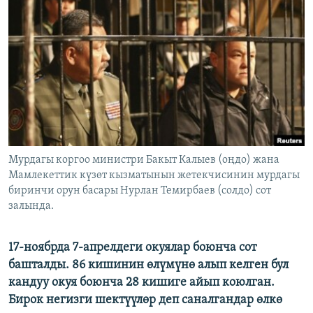
ОНЛАЙН ШЕРИНЕ
ЭЖЕ-СИҢДИЛЕР
АЗАТТЫК+
ЫҢГАЙСЫЗ СУРООЛОР
ЭЕ/АРнун бардык сайттары
Мурдагы коргоо министри Бакыт Калыев (оңдо) жана
Мамлекеттик күзөт кызматынын жетекчисинин мурдагы
биринчи орун басары Нурлан Темирбаев (солдо) сот
залында.
17-ноябрда 7-апрелдеги окуялар боюнча сот
башталды. 86 кишинин өлүмүнө алып келген бул
кандуу окуя боюнча 28 кишиге айып коюлган.
Бирок негизги шектүүлөр деп саналгандар өлкө