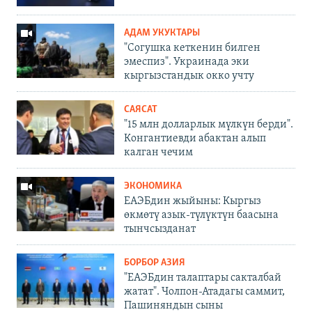
АДАМ УКУКТАРЫ
"Согушка кеткенин билген
эмеспиз". Украинада эки
кыргызстандык окко учту
САЯСАТ
"15 млн долларлык мүлкүн берди".
Конгантиевди абактан алып
калган чечим
ЭКОНОМИКА
ЕАЭБдин жыйыны: Кыргыз
өкмөтү азык-түлүктүн баасына
тынчсызданат
БОРБОР АЗИЯ
"ЕАЭБдин талаптары сакталбай
жатат". Чолпон-Атадагы саммит,
Пашиняндын сыны