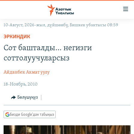
Линктер
Мазмунга
өтүңүз
10-Август, 2026-жыл, дүйшөмбү, Бишкек убактысы 08:59
Навигацияга
ЖАҢЫЛЫКТАР
өтүңүз
ЭРКИНДИК
КЫРГЫЗСТАН
Издөөгө
Сот башталды... негизги
салыңыз
ДҮЙНӨ
КЫРГЫЗСТАН
соттолуучуларсыз
УКРАИНА
САЯСАТ
ДҮЙНӨ
Айданбек Акмат уулу
АТАЙЫН ИЛИКТӨӨ
ЭКОНОМИКА
БОРБОР АЗИЯ
18-Ноябрь, 2010
ТВ ПРОГРАММАЛАР
МАДАНИЯТ
ПОДКАСТ
БҮГҮН АЗАТТЫКТА
Бөлүшүңүз
ӨЗГӨЧӨ ПИКИР
ЭКСПЕРТТЕР ТАЛДАЙТ
Бизди Google'дан табыңыз
БИЗ ЖАНА ДҮЙНӨ
Русский
ДАНИСТЕ