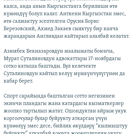
калса, анда анын Кыргызстанга берилиши өтө
күмөндүү болуп калат. Анткени Кыргызстан эмес,
өтө салмактуу эсептелген Орусия Борис
Березовский, Ахмед Закаев сыяктуу бир канча
жарандарын Англиядан кайтарып алалбай келатат.
Азимбек Бекназаровдун маалыматы боюнча,
Мурат Суталиновдун адвокаттары 17-ноябрдагы
сотко катыша баштады. Бул келечекте
Суталиновдун кайтып келүү мүмкүнчүлүгүнөн да
кабар берет.
Спорт сарайында башталган сотто негизинен
экинчи пландагы жана катардагы кызматкерлер
жоопко тартылып жатат. Ошондуктан айрым укук
коргоочулар булар буйрукту аткарган үчүн
күнөөлүү эмес десе, бийлик өкүлдөрү “кылмыштуу
буйрукту” аткарбай коюуга жоокерлердин укугу