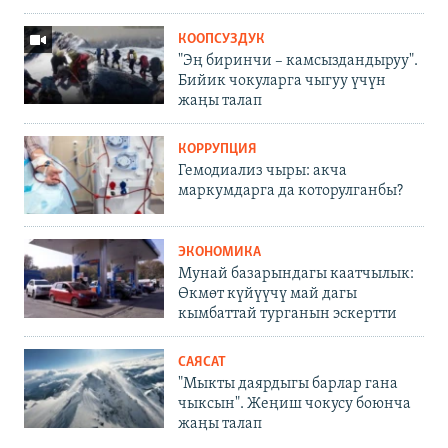
КООПСУЗДУК
"Эң биринчи – камсыздандыруу".
Бийик чокуларга чыгуу үчүн
жаңы талап
КОРРУПЦИЯ
Гемодиализ чыры: акча
маркумдарга да которулганбы?
ЭКОНОМИКА
Мунай базарындагы каатчылык:
Өкмөт күйүүчү май дагы
кымбаттай турганын эскертти
САЯСАТ
"Мыкты даярдыгы барлар гана
чыксын". Жеңиш чокусу боюнча
жаңы талап