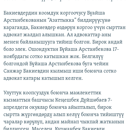
Бакиевдердин коомдук коргоочусу Бүайша
Арстанбекованын “Азаттыкка” билдирүүсүнө
караганда, Бакиевдер өздөрүн коргоо үчүн сырттан
адвокат жалдап алышкан. Ал адвокаттар аны
менен байланышууга тийиш болгон. Бирок андай
боло элек. Ошондуктан Бүйаша Арстанбекова 17-
ноябрдагы сотко катышкан жок. Белгилүү
болгондой Бүйаша Арстанбекова буга чейин
Санжар Бакиевдин кылмыш иши боюнча сотко
адвокат катары катышып келген.
Улуттук коопсуздук боюнча мамлекеттик
кызматтын башчысы Кеңешбек Дүйшөбаев 7-
апрелдеги окуялар боюнча айыпталып, бирок
сыртта жүргөндөрдү алып келүү боюнча тийиштүү
чаралар көрүлүп, андан майнап чыкпай жатканын
билдирген. Маселен, Курманбек Бакиевди