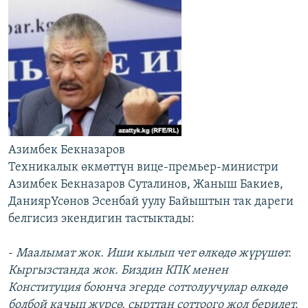
Азимбек Бекназаров
Техникалык өкмөттүн вице-премьер-министри
Азимбек Бекназаров Суталинов, Жаныш Бакиев,
ДаниярҮсөнов Эсенбай уулу Байыштын так дареги
белгисиз экендигин тастыктады:
-
Маалымат жок. Иши кылып чет өлкөдө жүрүшөт.
Кыргызстанда жок. Биздин КПК менен
Конституция боюнча эгерде соттолуучулар өлкөдө
болбой качып жүрсө, сырттан соттоого жол берилет.