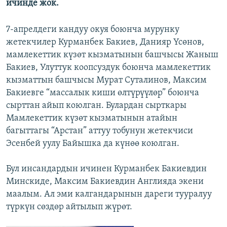
ичинде жок.
7-апрелдеги кандуу окуя боюнча мурунку
жетекчилер Курманбек Бакиев, Данияр Үсөнов,
мамлекеттик күзөт кызматынын башчысы Жаныш
Бакиев, Улуттук коопсуздук боюнча мамлекеттик
кызматтын башчысы Мурат Суталинов, Максим
Бакиевге “массалык киши өлтүрүүлөр” боюнча
сырттан айып коюлган. Булардан сырткары
Мамлекеттик күзөт кызматынын атайын
багыттагы “Арстан” аттуу тобунун жетекчиси
Эсенбей уулу Байышка да күнөө коюлган.
Бул инсандардын ичинен Курманбек Бакиевдин
Минскиде, Максим Бакиевдин Англияда экени
маалым. Ал эми калгандарынын дареги тууралуу
түркүн сөздөр айтылып жүрөт.