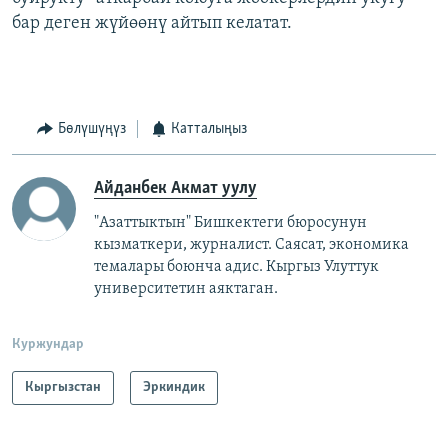
бар деген жүйөөнү айтып келатат.
Бөлүшүңүз
Катталыңыз
Айданбек Акмат уулу
"Азаттыктын" Бишкектеги бюросунун
кызматкери, журналист. Саясат, экономика
темалары боюнча адис. Кыргыз Улуттук
университетин аяктаган.
Куржундар
Кыргызстан
Эркиндик