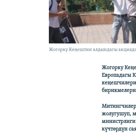
Жогорку Кеңештин алдындагы акцияда
Жогорку Кең
Европадагы К
кеңешчилери
бирикмелерин
Митингчилер
жолугушуп, м
министрлиги
күчтөрдүн са