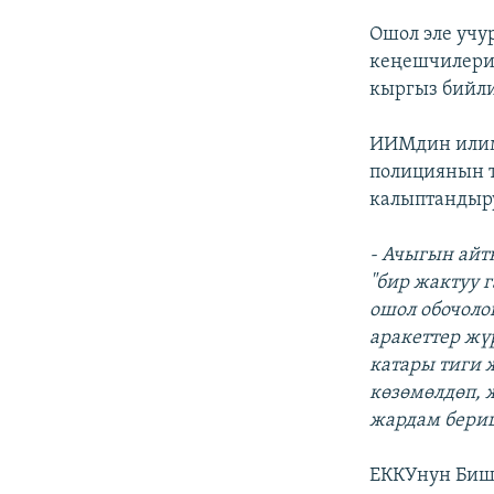
Ошол эле учу
кеңешчилерин
кыргыз бийли
ИИМдин илим
полициянын 
калыптандыру
- Ачыгын айт
"бир жактуу 
ошол обочоло
аракеттер жү
катары тиги 
көзөмөлдөп, 
жардам бери
ЕККУнун Биш