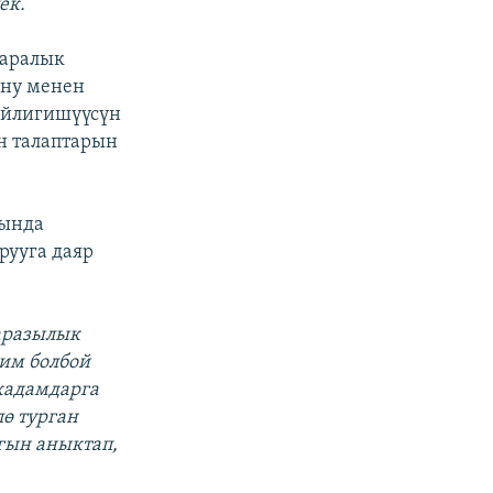
ек.
 аралык
уну менен
ийлигишүүсүн
ен талаптарын
сында
рууга даяр
ааразылык
им болбой
 кадамдарга
ө турган
гын аныктап,