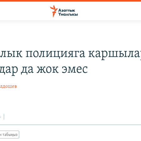
алык полицияга каршылар
дар да жок эмес
олдошев
з
ан табыңыз