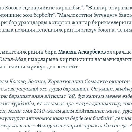
из Косово сценарийине каршыбыз”, “Жаштар эл аралы
иришине жол бербейт”, “Мамлекеттин бүтүндүгү баар
ары бар ураандарды көтөргөн жаштар бирикмелерини
ралык полиция кеңешчилерин киргизүү боюнча чечи
емилгечилеринин бири
Мавлян Аскарбеков
эл аралык
 Жалал-Абад шаарларына киргизилиши чагымчылдык
ып келиши мүмкүн деп эсептейт:
агы Косово, Босния, Хорватия анан Сомалиге окшогон
е деле ушундай эле түрдө барышкан. Он киши, жый
ары барышат анан айтышат “ой, бул кыргыз менен өзбе
айт турбайбы, 67-жылы өз ара жаңжалдашыптыр, ток
он, мына эми 2010-жылы дагы кайталанып жатат, уру
 бөлүштүрүп автономия кылып бербесек болбойт” деп 
етту жазышат. Мындай сценарий тарыхта болгон да. 