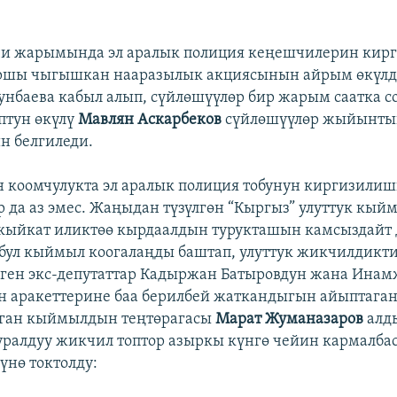
чи жарымында эл аралык полиция кеңешчилерин кирг
ршы чыгышкан нааразылык акциясынын айрым өкүлд
унбаева кабыл алып, сүйлөшүүлөр бир жарым саатка со
птун өкүлү
Мавлян Аскарбеков
сүйлөшүүлөр жыйынты
н белгиледи.
 коомчулукта эл аралык полиция тобунун киргизили
р да аз эмес. Жаңыдан түзүлгөн “Кыргыз” улуттук кы
кыйкат иликтөө кырдаалдын турукташын камсыздайт д
бул кыймыл коогалаңды баштап, улуттук жикчилдикти
ген экс-депутаттар Кадыржан Батыровдун жана Ина
н аракеттерине баа берилбей жаткандыгын айыптаган
лган кыймылдын теңтөрагасы
Марат Жуманазаров
алд
уралдуу жикчил топтор азыркы күнгө чейин кармалба
нө токтолду: