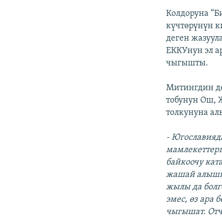
Колдоруна “Б
күчтөрүнүн к
деген жазуул
ЕККУнун эл а
чыгышты.
Митингдин д
тобунун Ош,
толкунуна ал
- Югославияд
мамлекеттерг
байкоочу кат
жашай алышп
жылы да болг
эмес, өз ара
чыгышат. Отч