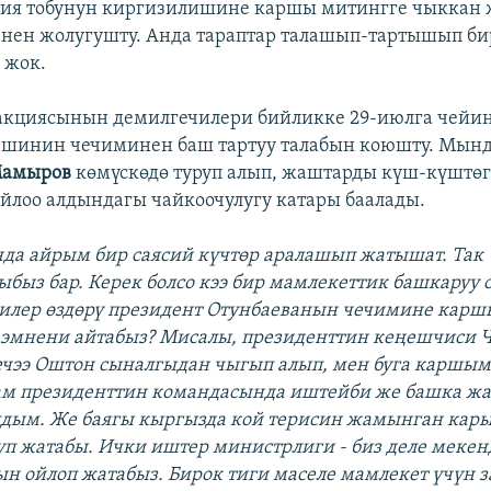
ция тобунун киргизилишине каршы митингге чыккан
нен жолугушту. Анда тараптар талашып-тартышып би
 жок.
акциясынын демилгечилери бийликке 29-июлга чейи
ешинин чечиминен баш тартуу талабын коюшту. Мын
Мамыров
көмүскөдө туруп алып, жаштарды күш-күштөг
йлоо алдындагы чайкоочулугу катары баалады.
нда айрым бир саясий күчтөр аралашып жатышат. Так
быз бар. Керек болсо кээ бир мамлекеттик башкаруу
лер өздөрү президент Отунбаеванын чечимине карш
 эмнени айтабыз? Мисалы, президенттин кеңешчиси 
ечээ Оштон сыналгыдан чыгып алып, мен буга каршы
дам президенттин командасында иштейби же башка ж
лдым. Же баягы кыргызда кой терисин жамынган ка
уп жатабы. Ички иштер министрлиги - биз деле меке
 ойлоп жатабыз. Бирок тиги маселе мамлекет үчүн з