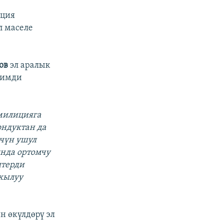
иция
л маселе
ов
эл аралык
нимди
 милицияга
ондуктан да
чүн ушул
ында ортомчу
штерди
ркылуу
 өкүлдөрү эл