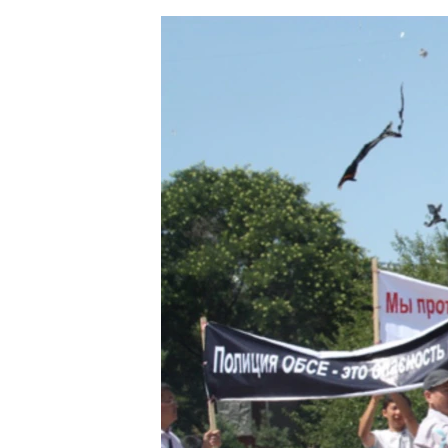
ЭЖЕ-СИҢДИЛЕР
АЗАТТЫК+
ЫҢГАЙСЫЗ СУРООЛОР