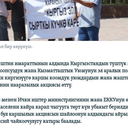
н бир көрүнүш.
ештин имараттынын алдында Кыргызстандын түштүк
оопсуздук жана Кызматташтык Уюмунун эл аралык п
н киргизүүгө каршы коомдук уюмдардын жана жашт
ин нааразылык акциясы өттү.
 менен Ички иштер министрлигинин жана ЕККУнун ө
аселени кайра карап чыгууга төрт күн убакыт берилд
 бул каршылык акциясын шайлоонун алдындагы айры
ясий чайкоочулугу катары баалады.