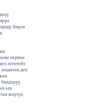
изүү
өрүн
зулду. Бирок
к
шин
ймылы окуяны
еп эсептейт.
 көздөгөн деп
мжан
 билдирүү
ын ала
стан жортуп