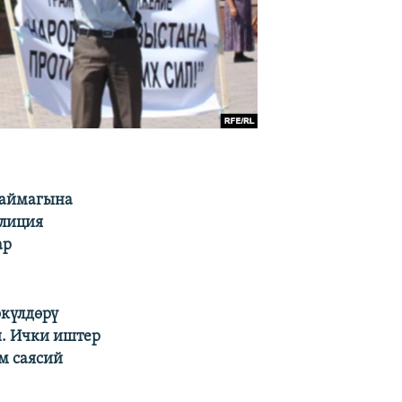
 аймагына
олиция
ар
күлдөрү
и. Ички иштер
м саясий