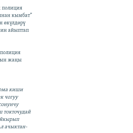
к полиция
ынан кымбат”
н өкүлдөрү
мин айыптап
 полиция
тын жаңы
ырма киши
к чогуу
сонунчу
ш токточудай
кыйкырып
Ал ачыктан-