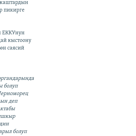
 жаштардын
р пикирге
н ЕККУнун
дай кыстоону
өн саясий
 органдарында
ы болуп
Черноморец
мын деп
актабы
рышкыр
ндин
арыл болуп