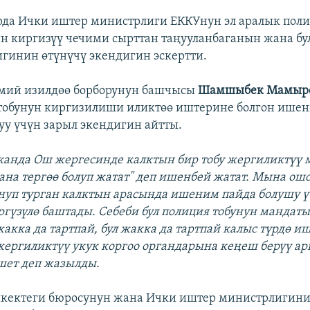
рда Ички иштер министрлиги ЕККУнун эл аралык пол
 киргизүү чечими сырттан таңууланбаганын жана бу
гинин өтүнүчү экендигин эскертти.
ий изилдөө борборунун башчысы
Шамшыбек Мамыр
тобунун киргизилиши иликтөө иштерине болгон ише
у үчүн зарыл экендигин айтты.
канда Ош жергесинде калктын бир тобу жергиликтүү
гана тергөө болуп жатат" деп ишенбей жатат. Мына ош
нуп турган калктын арасында ишеним пайда болушу ү
ргүзүлө баштады. Себеби бул полиция тобунун мандат
жакка да тартпай, бул жакка да тартпай калыс түрдө и
жергиликтүү укук коргоо органдарына кеңеш берүү а
шет деп жазылды.
кектеги бюросунун жана Ички иштер министрлигинин