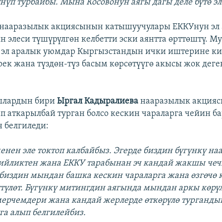
үнүп турбайбы. Мына Косовонун аягы дагы деле бүтө эл
 нааразылык акциясынын катышуучулары ЕККУнун эл
 элеси түшүрүлгөн келбетти эски аянтта өрттөштү. М
 эл аралык уюмдар Кыргызстандын ички иштерине к
рек жана түздөн-түз басым көрсөтүүгө акысы жок дег
ылардын бири
Ыргал Кадыралиева
нааразылык акция
ап аткарылбай турган болсо кескин чараларга чейин ба
 белгиледи:
менен эле токтоп калбайбыз. Эгерде биздин бүгүнкү н
ийликтен жана ЕККУ тарабынан эч кандай жакшы чеч
, биздин мындан башка кескин чараларга жана өзгөчө
түлөт. Бүгүнкү митингдин аягында мындан аркы көрүл
ерчемдери жана кандай жерлерде өткөрүлө турганды
га алып белгилейбиз.