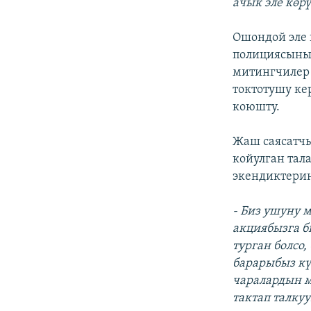
ачык эле көр
Ошондой эле
полициясынын
митингчилер
токтотушу ке
коюшту.
Жаш саясатч
койулган тал
экендиктерин
- Биз ушуну 
акциябызга б
турган болсо
барарыбыз кү
чаралардын м
тактап талкуу