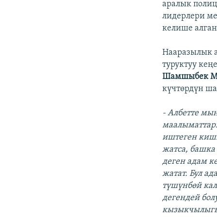
аралык поли
лидерлери ме
келише алган
Нааразылык 
туруктуу кең
Шамшыбек 
күчтөрдүн ша
- Албетте мы
маалыматтары
иштеген киши
жатса, башка
деген адам к
жатат. Бул а
түшүнбөй ка
дегендей бол
кызыкчылыгын