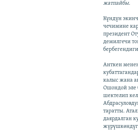
жатпайбы.
Күндүн экин
чечимине ка
президент От
демилгечи то
бербегендиги
Анткен менен
кубаттаганда
калыс жана а
Ошондой эле 
шектелип кел
Абдрасуловду
таратты. Ата
даярдалган к
жүрүшкөндүгү