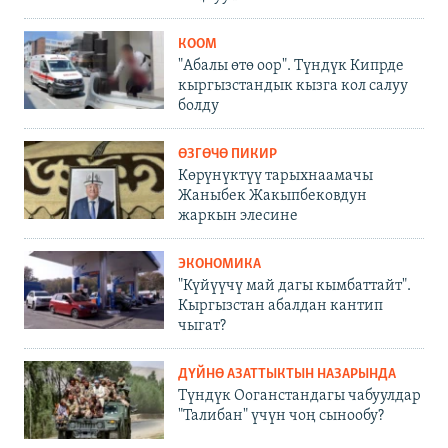
КООМ
"Абалы өтө оор". Түндүк Кипрде
кыргызстандык кызга кол салуу
болду
ӨЗГӨЧӨ ПИКИР
Көрүнүктүү тарыхнаамачы
Жаныбек Жакыпбековдун
жаркын элесине
ЭКОНОМИКА
"Күйүүчү май дагы кымбаттайт".
Кыргызстан абалдан кантип
чыгат?
ДҮЙНӨ АЗАТТЫКТЫН НАЗАРЫНДА
Түндүк Ооганстандагы чабуулдар
"Талибан" үчүн чоң сынообу?