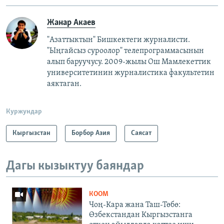
Жанар Акаев
"Азаттыктын" Бишкектеги журналисти.
"Ыңгайсыз суроолор" телепрограммасынын
алып баруучусу. 2009-жылы Ош Мамлекеттик
университетинин журналистика факультетин
аяктаган.
Куржундар
Кыргызстан
Борбор Азия
Саясат
Дагы кызыктуу баяндар
КООМ
Чоң-Кара жана Таш-Төбө:
Өзбекстандан Кыргызстанга