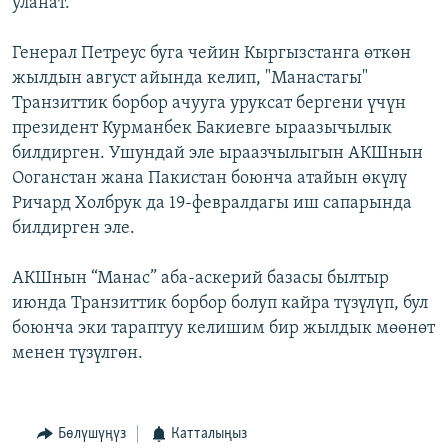
уланат.
Генерал Петреус буга чейин Кыргызстанга өткөн
жылдын август айында келип, "Манастагы"
Транзиттик борбор ачууга уруксат бергени үчүн
президент Курманбек Бакиевге ыраазычылык
билдирген. Ушундай эле ыраазчылыгын АКШнын
Ооганстан жана Пакистан боюнча атайын өкүлү
Ричард Холбрук да 19-февралдагы иш сапарында
билдирген эле.
АКШнын “Манас” аба-аскерий базасы былтыр
июнда Транзиттик борбор болуп кайра түзүлүп, бул
боюнча эки тараптуу келишим бир жылдык мөөнөт
менен түзүлгөн.
Бөлүшүңүз
Катталыңыз