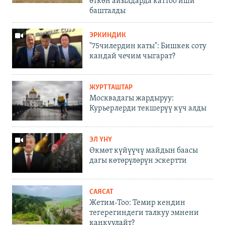
өткөн айылдарда каттоо иши
башталды
ЭРКИНДИК
"75чилердин каты": Бишкек соту
кандай чечим чыгарат?
ЖУРТТАШТАР
Москвадагы жардыруу:
Курьерлерди текшерүү күч алды
ЭЛ ҮНҮ
Өкмөт күйүүчү майдын баасы
дагы көтөрүлөрүн эскертти
САЯСАТ
Жетим-Тоо: Темир кендин
тегерегиндеги талкуу эмнени
каңкуулайт?