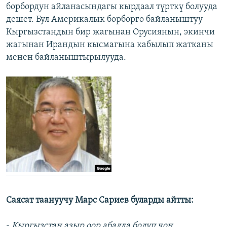
борбордун айланасындагы кырдаал түрткү болууда
дешет. Бул Америкалык борборго байланыштуу
Кыргызстандын бир жагынан Орусиянын, экинчи
жагынан Ирандын кысмагына кабылып жатканы
менен байланыштырылууда.
Саясат таануучу Марс Сариев буларды айтты:
-
Кыргызстан азыр оор абалда болуп чоң