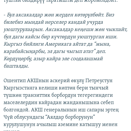
туштай билдирүү таратышты деп жоромолдойт:
-
Бул аксакалдар жөн жерден көтөрүлбөйт. Биз
билебиз мындай нерселер кандай учурда
уюштурулаарын. Аксакалдар кеңеши жөн чыкпайт,
бул дагы кайсы бир күчтөрдүн уюштурган иши.
Кыргыз бийлиги Америкага айтат да “мына,
карабайсыңарбы, эл дагы чыгып атат” деп.
Көрдүңөрбү, азыр кайра эле соодалашмай
башталды.
Ошентип АКШнын аскерий өкүлү Петреустун
Кыргызстанга келиши көптөн бери тынчый
түшкөн транзиттик борбордун тегерегиндеги
маселелердин кайрадан жанданышына себеп
болгондой. АКШ генералынын иш сапары эртең
Чүй облусундагы “Аялдар борборунун”
курулушунун ачылыш аземине катышуу менен