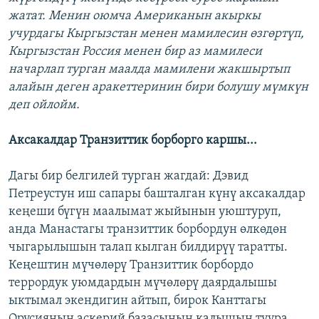
жатат. Менин оюмча Американын акыркы
учурдагы Кыргызстан менен мамилесин өзгөртүп,
Кыргызстан Россия менен бир аз мамилеси
начарлап турган маалда мамилени жакшыртып
алайын деген аракеттеринин бири болушу мүмкүн
деп ойлойм.
Аксакалдар Транзиттик борборго каршы...
Дагы бир белгилей турган жагдай: Дэвид
Петреустун иш сапары башталган күнү аксакалдар
кеңеши бүгүн маалымат жыйынын уюштуруп,
анда Манастагы транзиттик борбордун өлкөдөн
чыгарылышын талап кылган билдирүү таратты.
Кеңештин мүчөлөрү Транзиттик борбордо
террордук уюмдардын мүчөлөрү даярдалышы
ыктымал экендигин айтып, бирок Канттагы
Орусиянын аскерий базасынын калышын туура