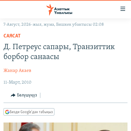
Линктер
Мазмунга
өтүңүз
7-Август, 2026-жыл, жума, Бишкек убактысы 02:08
Навигацияга
ЖАҢЫЛЫКТАР
өтүңүз
САЯСАТ
КЫРГЫЗСТАН
Издөөгө
Д. Петреус сапары, Транзиттик
салыңыз
ДҮЙНӨ
КЫРГЫЗСТАН
борбор санаасы
УКРАИНА
САЯСАТ
ДҮЙНӨ
Жанар Акаев
АТАЙЫН ИЛИКТӨӨ
ЭКОНОМИКА
БОРБОР АЗИЯ
11-Март, 2010
ТВ ПРОГРАММАЛАР
МАДАНИЯТ
ПОДКАСТ
БҮГҮН АЗАТТЫКТА
Бөлүшүңүз
ӨЗГӨЧӨ ПИКИР
ЭКСПЕРТТЕР ТАЛДАЙТ
Бизди Google'дан табыңыз
БИЗ ЖАНА ДҮЙНӨ
Русский
ДАНИСТЕ