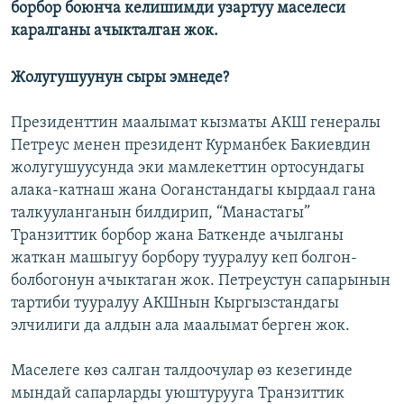
борбор боюнча келишимди узартуу маселеси
каралганы ачыкталган жок.
Жолугушуунун сыры эмнеде?
Президенттин маалымат кызматы АКШ генералы
Петреус менен президент Курманбек Бакиевдин
жолугушуусунда эки мамлекеттин ортосундагы
алака-катнаш жана Ооганстандагы кырдаал гана
талкууланганын билдирип, “Манастагы”
Транзиттик борбор жана Баткенде ачылганы
жаткан машыгуу борбору тууралуу кеп болгон-
болбогонун ачыктаган жок. Петреустун сапарынын
тартиби тууралуу АКШнын Кыргызстандагы
элчилиги да алдын ала маалымат берген жок.
Маселеге көз салган талдоочулар өз кезегинде
мындай сапарларды уюштурууга Транзиттик