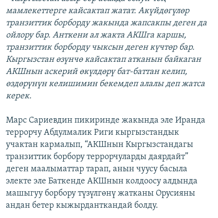
мамлекеттерге кайсактап жатат. Акүйдөгүлөр
транзиттик борборду жакында жапсакпы деген да
ойлору бар. Анткени ал жакта АКШга каршы,
транзиттик борборду чыксын деген күчтөр бар.
Кыргызстан өзүнчө кайсактап атканын байкаган
АКШнын аскерий өкүлдөрү бат-баттан келип,
өздөрүнүн келишимин бекемдеп алалы деп жатса
керек.
Марс Сариевдин пикиринде жакында эле Иранда
террорчу Абдулмалик Риги кыргызстандык
учактан кармалып, “АКШнын Кыргызстандагы
транзиттик борбору террорчуларды даярдайт”
деген маалыматтар тарап, анын чуусу басыла
электе эле Баткенде АКШнын колдоосу алдында
машыгуу борбору түзүлгөнү жатканы Орусияны
андан бетер кыжырданткандай болду.