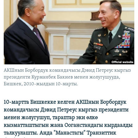
ОНЛАЙН ШЕРИНЕ
ЭЖЕ-СИҢДИЛЕР
АЗАТТЫК+
ЫҢГАЙСЫЗ СУРООЛОР
ЭЕ/АРнун бардык сайттары
АКШнын Борбордук командачысы Дэвид Петреус кыргыз
президенти Курманбек Бакиев менен жолугушууда,
Бишкек, 2010-жылдын 10-марты.
10-мартта Бишкекке келген АКШнын Борбордук
командачысы Дэвид Петреус кыргыз президенти
менен жолугушуп, тараптар эки өлкө
кызматташтыгын жана Ооганстандагы кырдаалды
талкуулашты. Анда "Манастагы" Транзиттик