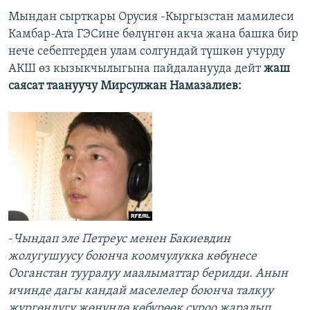
Мындан сырткары Орусия -Кыргызстан мамилеси
Камбар-Ата ГЭСине бөлүнгөн акча жана башка бир
нече себептерден улам солгундай түшкөн учурду
АКШ өз кызыкчылыгына пайдаланууда дейт
жаш
саясат таануучу Мирсулжан Намазалиев:
-
Чындап эле Петреус менен Бакиевдин
жолугушуусу боюнча коомчулукка көбүнесе
Ооганстан тууралуу маалыматтар берилди. Анын
ичинде дагы кандай маселелер боюнча талкуу
жүргөндүгү жөнүндө көбүрөөк суроо жаралып