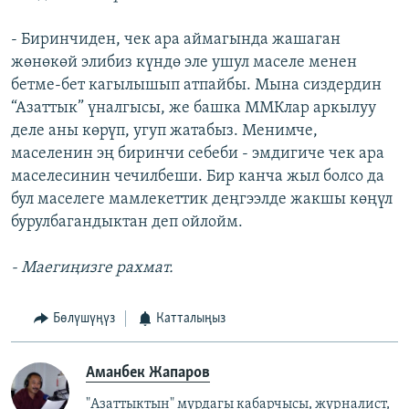
- Биринчиден, чек ара аймагында жашаган
жөнөкөй элибиз күндө эле ушул маселе менен
бетме-бет кагылышып атпайбы. Мына сиздердин
“Азаттык” үналгысы, же башка ММКлар аркылуу
деле аны көрүп, угуп жатабыз. Менимче,
маселенин эң биринчи себеби - эмдигиче чек ара
маселесинин чечилбеши. Бир канча жыл болсо да
бул маселеге мамлекеттик деңгээлде жакшы көңүл
бурулбагандыктан деп ойлойм.
- Маегиңизге рахмат.
Бөлүшүңүз
Катталыңыз
Аманбек Жапаров
"Азаттыктын" мурдагы кабарчысы, журналист,