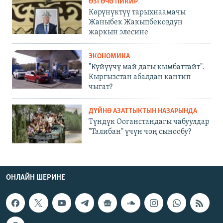
ӨЗГӨЧӨ ПИКИР
Көрүнүктүү тарыхнаамачы
Жаныбек Жакыпбековдун
жаркын элесине
ЭКОНОМИКА
"Күйүүчү май дагы кымбаттайт".
Кыргызстан абалдан кантип
чыгат?
ДҮЙНӨ АЗАТТЫКТЫН НАЗАРЫНДА
Түндүк Ооганстандагы чабуулдар
"Талибан" үчүн чоң сынообу?
ОНЛАЙН ШЕРИНЕ