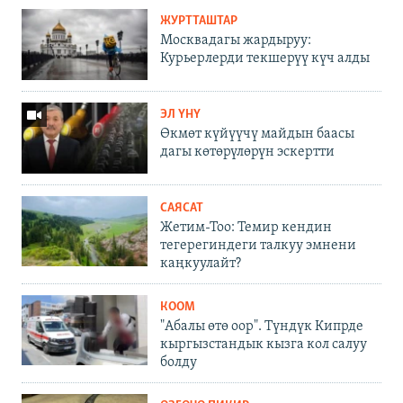
ЖУРТТАШТАР
Москвадагы жардыруу:
Курьерлерди текшерүү күч алды
ЭЛ ҮНҮ
Өкмөт күйүүчү майдын баасы
дагы көтөрүлөрүн эскертти
САЯСАТ
Жетим-Тоо: Темир кендин
тегерегиндеги талкуу эмнени
каңкуулайт?
КООМ
"Абалы өтө оор". Түндүк Кипрде
кыргызстандык кызга кол салуу
болду