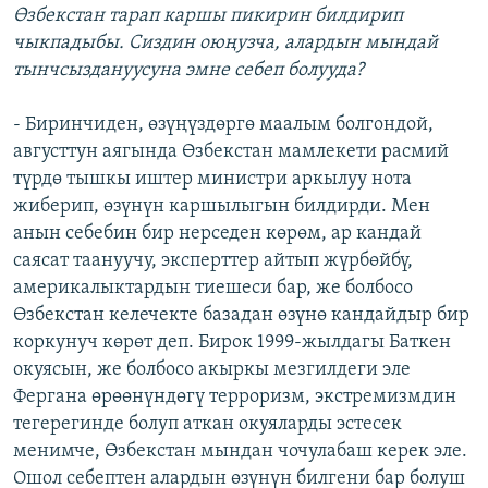
Өзбекстан тарап каршы пикирин билдирип
чыкпадыбы. Сиздин оюңузча, алардын мындай
тынчсыздануусуна эмне себеп болууда?
- Биринчиден, өзүңүздөргө маалым болгондой,
августтун аягында Өзбекстан мамлекети расмий
түрдө тышкы иштер министри аркылуу нота
жиберип, өзүнүн каршылыгын билдирди. Мен
анын себебин бир нерседен көрөм, ар кандай
саясат таануучу, эксперттер айтып жүрбөйбү,
америкалыктардын тиешеси бар, же болбосо
Өзбекстан келечекте базадан өзүнө кандайдыр бир
коркунуч көрөт деп. Бирок 1999-жылдагы Баткен
окуясын, же болбосо акыркы мезгилдеги эле
Фергана өрөөнүндөгү терроризм, экстремизмдин
тегерегинде болуп аткан окуяларды эстесек
менимче, Өзбекстан мындан чочулабаш керек эле.
Ошол себептен алардын өзүнүн билгени бар болуш