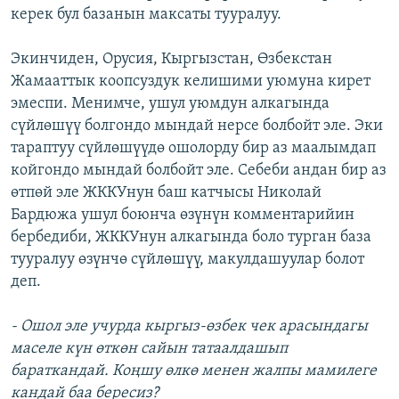
керек бул базанын максаты тууралуу.
Экинчиден, Орусия, Кыргызстан, Өзбекстан
Жамааттык коопсуздук келишими уюмуна кирет
эмеспи. Менимче, ушул уюмдун алкагында
сүйлөшүү болгондо мындай нерсе болбойт эле. Эки
тараптуу сүйлөшүүдө ошолорду бир аз маалымдап
койгондо мындай болбойт эле. Себеби андан бир аз
өтпөй эле ЖККУнун баш катчысы Николай
Бардюжа ушул боюнча өзүнүн комментарийин
бербедиби, ЖККУнун алкагында боло турган база
тууралуу өзүнчө сүйлөшүү, макулдашуулар болот
деп.
- Ошол эле учурда кыргыз-өзбек чек арасындагы
маселе күн өткөн сайын татаалдашып
бараткандай. Коңшу өлкө менен жалпы мамилеге
кандай баа бересиз?