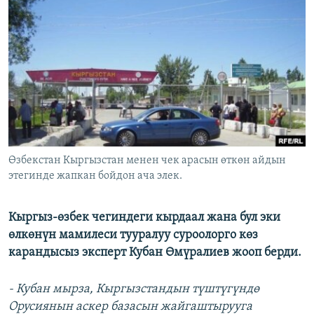
ОНЛАЙН ШЕРИНЕ
ЭЖЕ-СИҢДИЛЕР
АЗАТТЫК+
ЫҢГАЙСЫЗ СУРООЛОР
ЭЕ/АРнун бардык сайттары
Өзбекстан Кыргызстан менен чек арасын өткөн айдын
этегинде жапкан бойдон ача элек.
Кыргыз-өзбек чегиндеги кырдаал жана бул эки
өлкөнүн мамилеси тууралуу суроолорго көз
карандысыз эксперт Кубан Өмүралиев жооп берди.
- Кубан мырза, Кыргызстандын түштүгүндө
Орусиянын аскер базасын жайгаштырууга