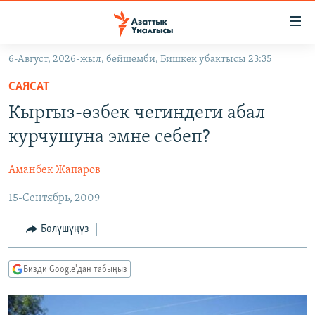
Линктер
Мазмунга
өтүңүз
6-Август, 2026-жыл, бейшемби, Бишкек убактысы 23:35
Навигацияга
ЖАҢЫЛЫКТАР
өтүңүз
САЯСАТ
КЫРГЫЗСТАН
Издөөгө
Кыргыз-өзбек чегиндеги абал
салыңыз
ДҮЙНӨ
КЫРГЫЗСТАН
курчушуна эмне себеп?
УКРАИНА
САЯСАТ
ДҮЙНӨ
Аманбек Жапаров
АТАЙЫН ИЛИКТӨӨ
ЭКОНОМИКА
БОРБОР АЗИЯ
15-Сентябрь, 2009
ТВ ПРОГРАММАЛАР
МАДАНИЯТ
ПОДКАСТ
БҮГҮН АЗАТТЫКТА
Бөлүшүңүз
ӨЗГӨЧӨ ПИКИР
ЭКСПЕРТТЕР ТАЛДАЙТ
Бизди Google'дан табыңыз
БИЗ ЖАНА ДҮЙНӨ
Русский
ДАНИСТЕ