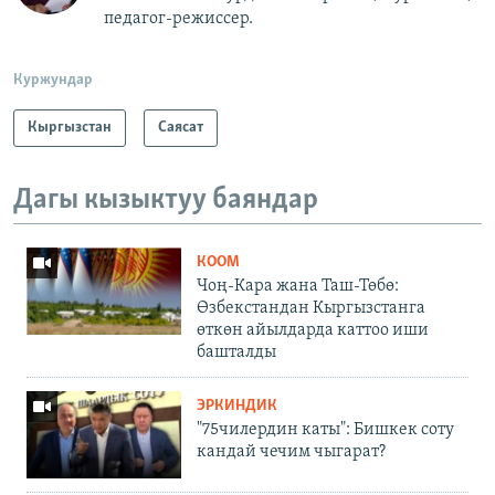
педагог-режиссер.
Куржундар
Кыргызстан
Саясат
Дагы кызыктуу баяндар
КООМ
Чоң-Кара жана Таш-Төбө:
Өзбекстандан Кыргызстанга
өткөн айылдарда каттоо иши
башталды
ЭРКИНДИК
"75чилердин каты": Бишкек соту
кандай чечим чыгарат?