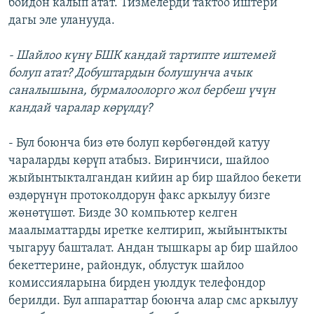
бойдон калып атат. Тизмелерди тактоо иштери
дагы эле уланууда.
- Шайлоо күнү БШК кандай тартипте иштемей
болуп атат? Добуштардын болушунча ачык
саналышына, бурмалоолорго жол бербеш үчүн
кандай чаралар көрүлдү?
- Бул боюнча биз өтө болуп көрбөгөндөй катуу
чараларды көрүп атабыз. Биринчиси, шайлоо
жыйынтыкталгандан кийин ар бир шайлоо бекети
өздөрүнүн протоколдорун факс аркылуу бизге
жөнөтүшөт. Бизде 30 компьютер келген
маалыматтарды иретке келтирип, жыйынтыкты
чыгаруу башталат. Андан тышкары ар бир шайлоо
бекеттерине, райондук, облустук шайлоо
комиссияларына бирден уюлдук телефондор
берилди. Бул аппараттар боюнча алар смс аркылуу