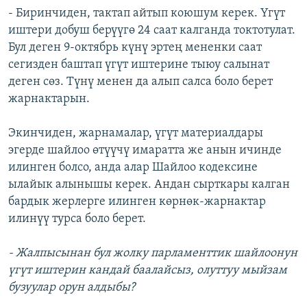
- Биринчиден, тактап айтып коюшум керек. Үгүт
иштери добуш берүүгө 24 саат калганда токтотулат.
Бул деген 9-октябрь күнү эртең мененки саат
сегизден баштап үгүт иштерине тыюу салынат
деген сөз. Түнү менен да алып салса боло берет
жарнактарын.
Экинчиден, жарнамалар, үгүт материалдары
эгерде шайлоо өтүүчү имаратта же анын ичинде
илинген болсо, анда алар Шайлоо кодексине
ылайык алынышы керек. Андан сырткары калган
бардык жерлерге илинген көрнөк-жарнактар
илинүү турса боло берет.
- Жалпысынан бул жолку парламенттик шайлоонун
үгүт иштерин кандай баалайсыз, олуттуу мыйзам
бузуулар орун алдыбы?