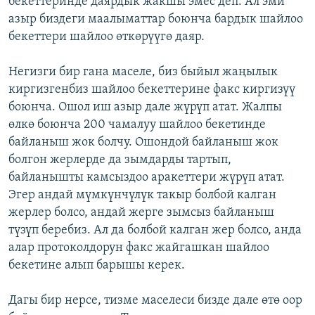
бекеттеринде даярдык жакшы эмес деп. Ал эми
азыр биздеги маалыматтар боюнча бардык шайлоо
бекеттери шайлоо өткөрүүгө даяр.
Негизги бир гана маселе, биз быйыл жаңылык
киргизгенбиз шайлоо бекеттерине факс киргизүү
боюнча. Ошол иш азыр дале жүрүп атат. Жалпы
өлкө боюнча 200 чамалуу шайлоо бекетинде
байланыш жок болчу. Ошондой байланыш жок
болгон жерлерде да зымдарды тартып,
байланышты камсыздоо аракеттери жүрүп атат.
Эгер андай мүмкүнчүлүк такыр болбой калган
жерлер болсо, андай жерге зымсыз байланыш
түзүп беребиз. Ал да болбой калган жер болсо, анда
алар протоколдорун факс жайгашкан шайлоо
бекетине алып барышы керек.
Дагы бир нерсе, тизме маселеси бизде дале өтө оор