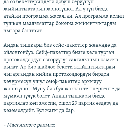
да өз бекеттериндеги добуш берүүнүн
жыйынтыктарын жөнөтүшөт. Ал үчүн бизде
атайын программа жасалган. Ал программа келип
түшкөн маалыматтар боюнча жыйынтыктарды
чыгара баштайт.
Андан тышкары биз сейф-пакеттер жөнүндө да
ойлонгонбуз. Сейф-пакеттер бизге келе турган
протоколдордун өзгөрүүсүз сакталышын камсыз
кылат. Ар бир шайлоо бекети жыйынтыктарды
чыгаргандан кийин протоколдордун бирден
көчүрмөсүн ушул сейф-пакеттер аркылуу
жөнөтүшөт. Муну биз бул жактан текшергенге да
мүмкүнчүлүк болот. Андан тышкары бизде
партиялар көп эмеспи, ошол 29 партия өздөрү да
көзөмөлдөйт. Бул жагы да бар.
-
Маегиңизге рахмат.