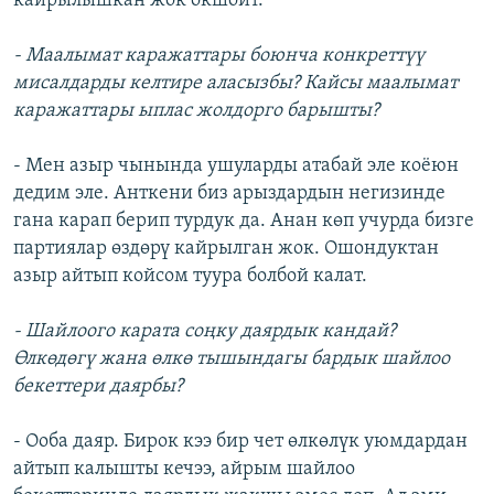
кайрылышкан жок окшойт.
- Маалымат каражаттары боюнча конкреттүү
мисалдарды келтире аласызбы? Кайсы маалымат
каражаттары ыплас жолдорго барышты?
- Мен азыр чынында ушуларды атабай эле коёюн
дедим эле. Анткени биз арыздардын негизинде
гана карап берип турдук да. Анан көп учурда бизге
партиялар өздөрү кайрылган жок. Ошондуктан
азыр айтып койсом туура болбой калат.
- Шайлоого карата соңку даярдык кандай?
Өлкөдөгү жана өлкө тышындагы бардык шайлоо
бекеттери даярбы?
- Ооба даяр. Бирок кээ бир чет өлкөлүк уюмдардан
айтып калышты кечээ, айрым шайлоо