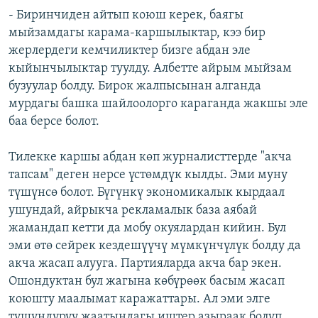
- Биринчиден айтып коюш керек, баягы
мыйзамдагы карама-каршылыктар, кээ бир
жерлердеги кемчиликтер бизге абдан эле
кыйынчылыктар туулду. Албетте айрым мыйзам
бузуулар болду. Бирок жалпысынан алганда
мурдагы башка шайлоолорго караганда жакшы эле
баа берсе болот.
Тилекке каршы абдан көп журналисттерде "акча
тапсам" деген нерсе үстөмдүк кылды. Эми муну
түшүнсө болот. Бүгүнкү экономикалык кырдаал
ушундай, айрыкча рекламалык база аябай
жамандап кетти да мобу окуялардан кийин. Бул
эми өтө сейрек кездешүүчү мүмкүнчүлүк болду да
акча жасап алууга. Партияларда акча бар экен.
Ошондуктан бул жагына көбүрөөк басым жасап
коюшту маалымат каражаттары. Ал эми элге
түшүндүрүү жаатындагы иштер азыраак болуп