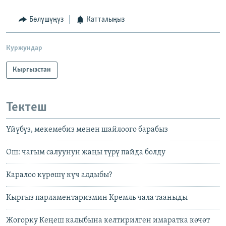
Бөлүшүңүз
Катталыңыз
Куржундар
Кыргызстан
Тектеш
Үйүбүз, мекемебиз менен шайлоого барабыз
Ош: чагым салуунун жаңы түрү пайда болду
Каралоо күрөшү күч алдыбы?
Кыргыз парламентаризмин Кремль чала тааныды
Жогорку Кеңеш калыбына келтирилген имаратка көчөт