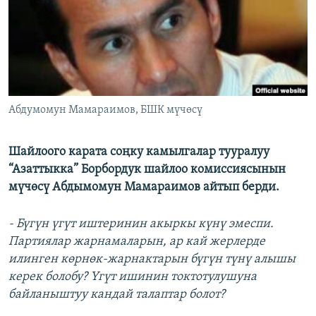
ОНЛАЙН ШЕРИНЕ
ЭЖЕ-СИҢДИЛЕР
АЗАТТЫК+
ЫҢГАЙСЫЗ СУРООЛОР
ЭЕ/АРнун бардык сайттары
Абдумомун Мамараимов, БШК мүчөсү
Шайлоого карата соңку камылгалар тууралуу
“Азаттыкка” Борбордук шайлоо комиссиясынын
мүчөсү Абдымомун Мамараимов айтып берди.
- Бүгүн үгүт иштеринин акыркы күнү эмеспи.
Партиялар жарнамаларын, ар кай жерлерде
илинген көрнөк-жарнактарын бүгүн түнү алышы
керек болобу? Үгүт ишинин токтотулушуна
байланыштуу кандай талаптар болот?