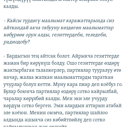
калды.
- Кайсы түрдөгү маалымат каражаттарында сиз
айткандай акча табууну көздөгөн маалыматтар
көбүрөөк орун алды, гезиттердеби, теледеби,
радиодобу?
- Бардыгын тең айтсак болот. Айрыкча гезиттерде
жаман бир көрүнүш болду. Ошо гезиттерде өздөрү
жактырбаган талапкерлер, партиялар тууралуу өтө
начар, жалаа жапкан маалыматтарды тараткан
учурлар болуп кетти. Муну кара пиар деп коёбуз го.
Булар боюнча партиялар өздөрү сотко кайрылбай,
чаралар көрүлбөй калды. Мен эки эле учурду
көрдүм сотко берген. Эми алардын аттарын атабай
эле коёюн. Менин оюмча, партиялар шайлоо
алдында ашыкча сөз көбөйтпөйлү деп сотко