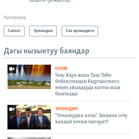
педагог-режиссер.
Куржундар
Саясат
Эркиндик
Сөз эркиндиги
Дагы кызыктуу баяндар
КООМ
Чоң-Кара жана Таш-Төбө:
Өзбекстандан Кыргызстанга
өткөн айылдарда каттоо иши
башталды
ЭРКИНДИК
"75чилердин каты": Бишкек соту
кандай чечим чыгарат?