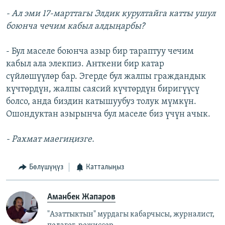
- Ал эми 17-марттагы Элдик курултайга катты ушул
боюнча чечим кабыл алдыңарбы?
- Бул маселе боюнча азыр бир тараптуу чечим
кабыл ала элекпиз. Анткени бир катар
сүйлөшүүлөр бар. Эгерде бул жалпы граждандык
күчтөрдүн, жалпы саясий күчтөрдүн биригүүсү
болсо, анда биздин катышуубуз толук мүмкүн.
Ошондуктан азырынча бул маселе биз үчүн ачык.
- Рахмат маегиңизге.
Бөлүшүңүз
Катталыңыз
Аманбек Жапаров
"Азаттыктын" мурдагы кабарчысы, журналист,