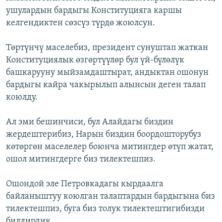
ушулардын бардыгы Конституцияга каршы
келгендиктен сөзсүз түрдө жоюлсун.
Төртүнчү маселебиз, президент сунуштап жаткан
Конституциялык өзгөртүүлөр бул үй-бүлөлүк
башкарууну мыйзамдаштырат, андыктан ошонун
бардыгы кайра чакырылып алынсын деген талап
коюлду.
Ал эми бешинчиси, бул Алайдагы биздин
жердештерибиз, Нарын биздин боордошторубуз
көтөргөн маселелер боюнча митингдер өтүп жатат,
ошол митингдерге биз тилектешпиз.
Ошондой эле Петровкадагы кырдаалга
байланыштуу коюлган талаптардын бардыгына биз
тилектешпиз, буга биз толук тилектештигибизди
билдирдик.