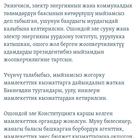
Экинчиси, электр энергиянын жана коммуналдык
төлөмдөрдүн баасынын көтөрүлүшү мыйзамсыз
деп табылган, ушунун баардыгы мурдагыдай
калыбына келтирилсин. Ошондой эле сууну жана
электр энергияны уурдоону токтотуп, уурулукка
катышкан, ошого жол берген жоопкерчиликтүү
адамдарды президентибиз мыйзамдын
жоопкерчилигине тартсын.
Үчүнчү талабыбыз, мыйзамсыз жогорку
мамлекеттик кызматтарга дайындалып жаткан
Бакиевдин туугандары, уулу, инилери
мамлекеттик кызматтардан кетирилсин.
Ошондой эле Конституцияга каршы келген
мамлекеттик органдар жоюлсун. Муну билесиңер,
жанагы баласы башкарган борбордук агенттик,
мамлекеттик эмес бюджет кызматтарына окшогон,