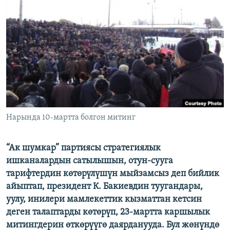
ОНЛАЙН ШЕРИНЕ
ЭЖЕ-СИҢДИЛЕР
АЗАТТЫК+
ЫҢГАЙСЫЗ СУРООЛОР
ЭЕ/АРнун бардык сайттары
Нарында 10-мартта болгон митинг
“Ак шумкар” партиясы стратегиялык
ишканалардын сатылышын, отун-сууга
тарифтердин көтөрүлүшүн мыйзамсыз деп бийлик
айыптап, президент К. Бакиевдин туугандары,
уулу, инилери мамлекеттик кызматтан кетсин
деген талаптарды көтөрүп, 23-мартта каршылык
митингдерин өткөрүүгө даярданууда. Бул жөнүндө