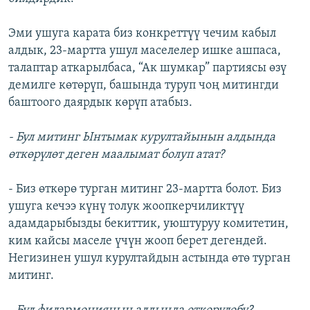
Эми ушуга карата биз конкреттүү чечим кабыл
алдык, 23-мартта ушул маселелер ишке ашпаса,
талаптар аткарылбаса, “Ак шумкар” партиясы өзү
демилге көтөрүп, башында туруп чоң митингди
баштоого даярдык көрүп атабыз.
- Бул митинг Ынтымак курултайынын алдында
өткөрүлөт деген маалымат болуп атат?
- Биз өткөрө турган митинг 23-мартта болот. Биз
ушуга кечээ күнү толук жоопкерчиликтүү
адамдарыбызды бекиттик, уюштуруу комитетин,
ким кайсы маселе үчүн жооп берет дегендей.
Негизинен ушул курултайдын астында өтө турган
митинг.