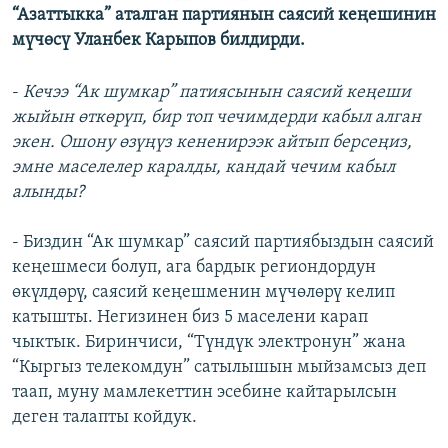
“Азаттыкка” аталган партиянын саясий кеңешинин
мүчөсү Уланбек Карыпов билдирди.
-
Кечээ “Ак шумкар” патиясынын саясий кеңеши
жыйын өткөрүп, бир топ чечимдерди кабыл алган
экен. Ошону өзүңүз кененирээк айтып берсеңиз,
эмне маселелер каралды, кандай чечим кабыл
алынды?
- Биздин “Ак шумкар” саясий партиябыздын саясий
кеңешмеси болуп, ага бардык региондордун
өкүлдөрү, саясий кеңешменин мүчөлөрү келип
катышты. Негизинен биз 5 маселени карап
чыктык. Биринчиси, “Түндүк электронун” жана
“Кыргыз телекомдун” сатылышын мыйзамсыз деп
таап, муну мамлекеттин эсебине кайтарылсын
деген талапты койдук.