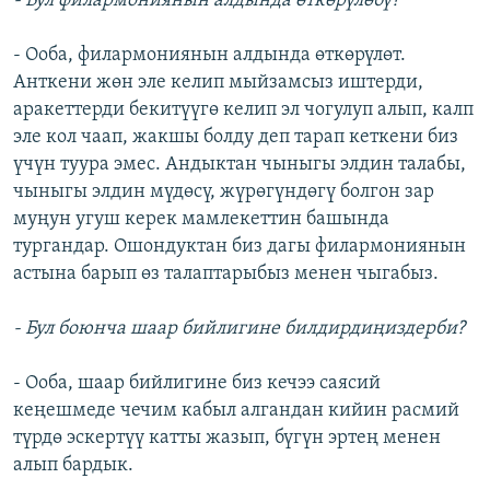
- Бул филармониянын алдында өткөрүлөбү?
- Ооба, филармониянын алдында өткөрүлөт.
Анткени жөн эле келип мыйзамсыз иштерди,
аракеттерди бекитүүгө келип эл чогулуп алып, калп
эле кол чаап, жакшы болду деп тарап кеткени биз
үчүн туура эмес. Андыктан чыныгы элдин талабы,
чыныгы элдин мүдөсү, жүрөгүндөгү болгон зар
муңун угуш керек мамлекеттин башында
тургандар. Ошондуктан биз дагы филармониянын
астына барып өз талаптарыбыз менен чыгабыз.
- Бул боюнча шаар бийлигине билдирдиңиздерби?
- Ооба, шаар бийлигине биз кечээ саясий
кеңешмеде чечим кабыл алгандан кийин расмий
түрдө эскертүү катты жазып, бүгүн эртең менен
алып бардык.