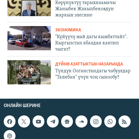
Көрүнүктүү тарыхнаамачы
Жаныбек Жакыпбековдун
жаркын элесине
ЭКОНОМИКА
"Күйүүчү май дагы кымбаттайт".
Кыргызстан абалдан кантип
чыгат?
ДҮЙНӨ АЗАТТЫКТЫН НАЗАРЫНДА
Түндүк Ооганстандагы чабуулдар
"Талибан" үчүн чоң сынообу?
ОНЛАЙН ШЕРИНЕ