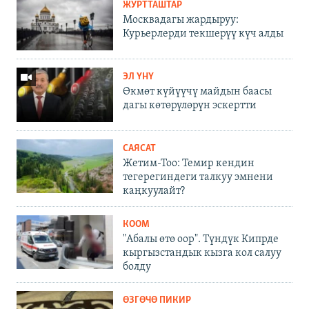
ЖУРТТАШТАР
Москвадагы жардыруу:
Курьерлерди текшерүү күч алды
ЭЛ ҮНҮ
Өкмөт күйүүчү майдын баасы
дагы көтөрүлөрүн эскертти
САЯСАТ
Жетим-Тоо: Темир кендин
тегерегиндеги талкуу эмнени
каңкуулайт?
КООМ
"Абалы өтө оор". Түндүк Кипрде
кыргызстандык кызга кол салуу
болду
ӨЗГӨЧӨ ПИКИР