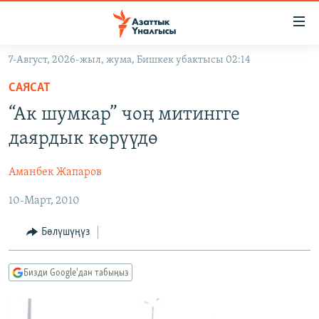
Линктер
Мазмунга
өтүңүз
7-Август, 2026-жыл, жума, Бишкек убактысы 02:14
Навигацияга
ЖАҢЫЛЫКТАР
өтүңүз
САЯСАТ
КЫРГЫЗСТАН
Издөөгө
“Ак шумкар” чоң митингге
салыңыз
ДҮЙНӨ
КЫРГЫЗСТАН
даярдык көрүүдө
УКРАИНА
САЯСАТ
ДҮЙНӨ
Аманбек Жапаров
АТАЙЫН ИЛИКТӨӨ
ЭКОНОМИКА
БОРБОР АЗИЯ
10-Март, 2010
ТВ ПРОГРАММАЛАР
МАДАНИЯТ
ПОДКАСТ
БҮГҮН АЗАТТЫКТА
Бөлүшүңүз
ӨЗГӨЧӨ ПИКИР
ЭКСПЕРТТЕР ТАЛДАЙТ
Бизди Google'дан табыңыз
БИЗ ЖАНА ДҮЙНӨ
Русский
ДАНИСТЕ