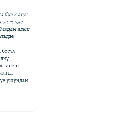
са биз жаңы
е дегенде
йларды алып
атадзе
 берчү
илчү
 да анын
 жаңы
түү ушундай