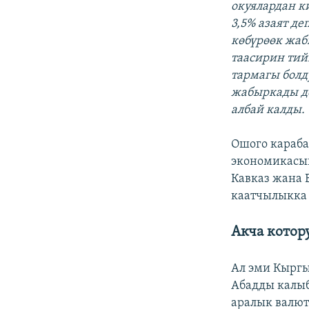
окуялардан к
3,5% азаят д
көбүрөөк жаб
таасирин тий
тармагы болд
жабыркады де
албай калды.
Ошого караба
экономикасын
Кавказ жана 
каатчылыкка 
Акча котор
Ал эми Кыргы
Абадды калыб
аралык валют