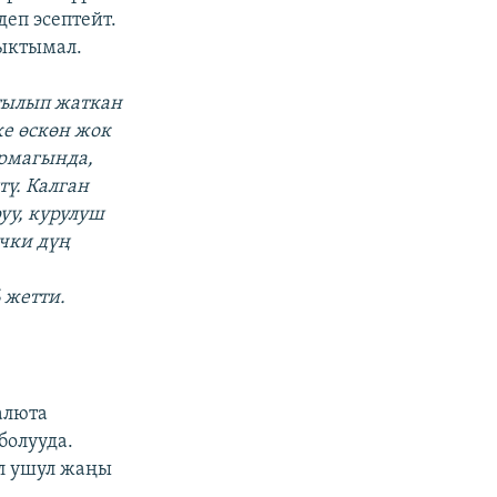
еп эсептейт.
ыктымал.
тылып жаткан
же өскөн жок
армагында,
тү. Калган
уу, курулуш
чки дүң
 жетти.
алюта
болууда.
л ушул жаңы