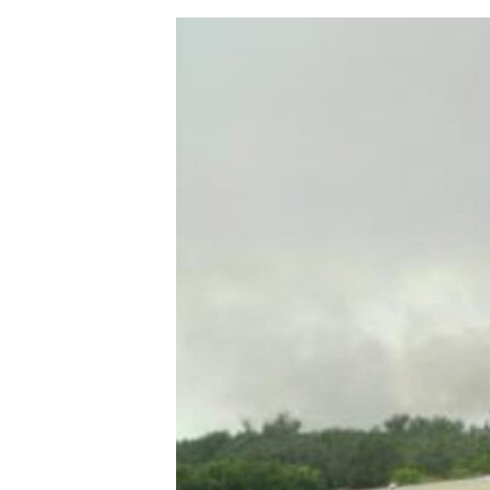
ЭЖЕ-СИҢДИЛЕР
АЗАТТЫК+
ЫҢГАЙСЫЗ СУРООЛОР