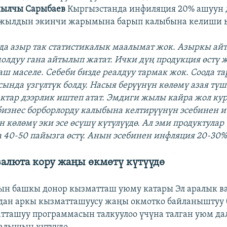
ылчы Сарыбаев
Кыргызстанда инфиляция 20% ашуун д
 жылдын экинчи жарымына барып калыбына келиши 
да азыр так статистикалык маалымат жок. Азыркы ай
олдуу гана айтылып жатат. Ички дүң продукция өстү 
лаш маселе. Себеби бизде реалдуу тармак жок. Соода т
ында үзгүлтүк болду. Насыя берүүнүн көлөмү азая түш
ктар дээрлик иштеп атат. Эмдиги жылы кайра жол кур
изнес борборлорду калыбына келтирүүнүн эсебинен и
 көлөмү эки эсе өсүшү күтүлүүдө. Ал эми продуктулар
 40-50 пайызга өстү. Анын эсебинен инфляция 20-30%
валюта кору жаңы өкмөтү күтүүдө
ын башкы донор кызматташ уюму катары Эл аралык в
ан аркы кызматташуусу жаңы окмотко байланыштуу 
тташуу программасын талкуулоо үчүна талган уюм да