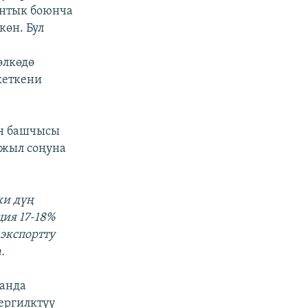
ынтык боюнча
көн. Бул
к
өлкөдө
кеткени
үн башчысы
 жыл соңуна
ки дүң
ия 17-18%
 экспортту
.
анда
ергилктүү