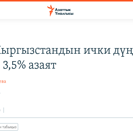
Кыргызстандын ички дү
 3,5% азаят
ева
0
з
ан табыңыз