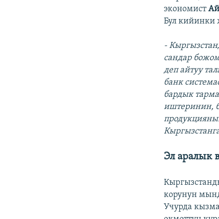
экономист
Ай
Бул кийинки
- Кыргызстан
сандар божом
деп айтуу та
банк системас
бардык тарма
иштеринин, б
продукциянын
Кыргызстанга
Эл аралык 
Кыргызстанд
корунун мынд
Учурда кызма