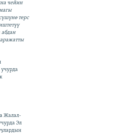
уна чейин
рмагы
сүшүнө терс
 иштетүү
 абдан
каражатты
н
 учурда
к
а Жалал-
чурда Эл
уулардын