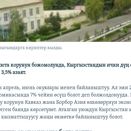
 чыгымдарга кириптер кылды.
люта корунун божомолунда, Кыргызстандын ички дүң
3,5% азаят.
н апрель, июнь окуялары менен байланыштуу. Ал эми
омикасында 7% чейин өсүш болот деп болжолдонууда. 
у корунун Кавказ жана Борбор Азия өлкөлөрүнүн эко
еген баянда көрсөтүлөт. Аталган уюмдун Кыргызстан
кызматташуусу жаңы өкмөткө байланыштуу болот.