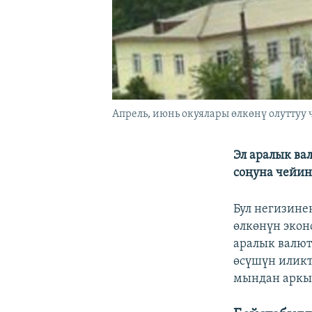
Апрель, июнь окуялары өлкөнү олуттуу
Эл аралык ва
соңуна чейин 
Бул негизине
өлкөнүн экон
аралык валют
өсүшүн иликт
мындан аркы 