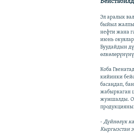
Бейстабилд
Эл аралык ва
быйыл жалпы 
нефти жана г
июнь окуялар
Буудайдын дү
өлкөлөрүнүнү
Коба Гвената
кийинки бейс
басаңдап, б
жабыркаган ш
жумшалды. О
продукциянын
-
Дүйнөлүк к
Кыргызстан э