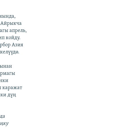
мында,
. Айрыкча
агы апрель,
п койду.
рбор Азия
келүүдө.
рынан
армагы
инки
п каражат
ки дүң
да
оңку