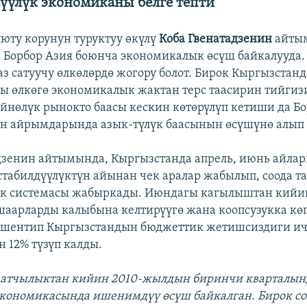
үүлүк экономиканы белге тепти
люту корунун туруктуу өкүлү
Коба Гвенатадзенин
айты
Борбор Азия боюнча экономикалык өсүш байкалууда
аз сатуучу өлкөлөрдө жогору болот. Бирок Кыргызстанд
ы өлкөгө экономикалык жактан терс таасирин тийгизи
йнөлүк рынокто баасы кескин көтөрүлүп кетиши да Бо
н айрымдарында азык-түлүк баасынын өсүшүнө алып 
дзенин айтымында, Кыргызстанда апрель, июнь айла
табилдүүлүктүн айынан чек аралар жабылып, соода т
анк системасы жабыркады. Июндагы кагылыштан кий
аарларды калыбына келтирүүгө жана коопсузукка кө
шентип Кыргызстандын бюджеттик жетишсиздиги ич
 12% түзүп калды.
аатчылыктан кийин 2010-жылдын биринчи кварталын
кономикасында ишенимдүү өсүш байкалган. Бирок с