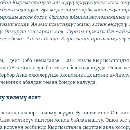
ийин Кыргызстандын ички дүң продукциясы жыл соң
еп болжолдонууда. Бул жерде айыл чарба жана соода та
ыркады десек болот. Ошонун айынан экономиканын ө
гизип койду. Ал эми позитивдүү жагы, алтын өндүрүү,
у. Өндүрүш кыскарган жок. Туризм тармагы бул жайда
сек болот. Анын айынан Кыргызстан ири өлчөмдөгү 
й, - дейт Коба Гвенатадзе, - 2011-жылы Кыргызстанды
да 7% чейин өсүш болот деп болжолдонууда. Ошол эле
Борбор Азия өлкөлөрүндө экономика деңгээли дүйнөлү
чейинки абалдан төмөн бойдон калууда.
уу көлөмү өсөт
зстанда импорт көлөмү өсүүдө. Бул негизинен Ош жан
ына келтирүү иштери менен байланыштуу. Ошол эле у
а корунун эсебинде Кыргызстанга сырттан акча котор