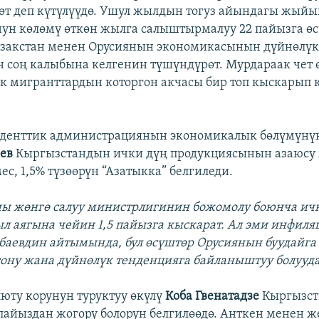
өт деп күтүлүүдө. Ушул жылдын тогуз айындагы жый
нун көлөмү өткөн жылга салыштырмалуу 22 пайызга өс
азакстан менен Орусиянын экономикасынын дүйнөлү
 соң калыбына келгенин түшүндүрөт. Мурдараак чет 
к мигранттардын которгон акчасы бир топ кыскарып 
иденттик администрациянын экономикалык бөлүмүн
аев
Кыргызстандын ички дүң продукциясынын азаюсу
ес, 1,5% түзөөрүн “Азатыкка” белгиледи.
ы жөнгө салуу министрлигинин божомолу боюнча ич
л аягына чейин 1,5 пайызга кыскарат. Ал эми инфиляц
тобаевдин айтымында, бул өсүштөр Орусиянын буудайга
гону жана дүйнөлүк тенденцияга байланыштуу болууда
люту корунун туруктуу өкүлү
Коба Гвенатадзе
Кыргызст
пайыздан жогору болорун белгилөөдө. Анткен менен ж