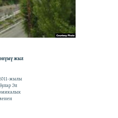
 өнүмү жыл
 2011-жылы
Булар Эл
номикалык
 менен