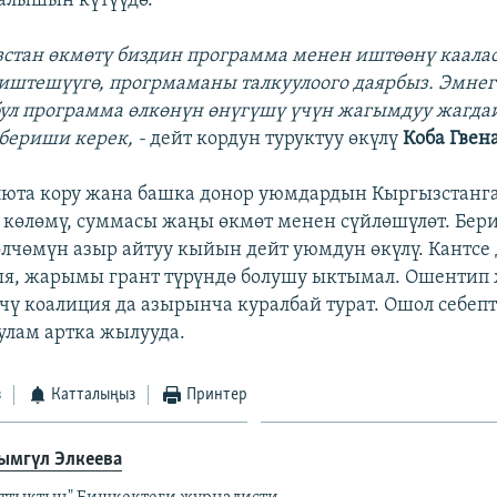
алышын күтүүдө.
стан өкмөтү биздин программа менен иштөөнү каала
иштешүүгө, прогрмаманы талкуулоого даярбыз. Эмнег
ул программа өлкөнүн өнүгүшү үчүн жагымдуу жагда
 бериши керек, -
дейт кордун туруктуу өкүлү
Коба Гвен
люта кору жана башка донор уюмдардын Кыргызстанга
өлөмү, суммасы жаңы өкмөт менен сүйлөшүлөт. Бер
лчөмүн азыр айтуу кыйын дейт уюмдун өкүлү. Кантсе
я, жарымы грант түрүндө болушу ыктымал. Ошентип
үчү коалиция да азырынча куралбай турат. Ошол себеп
улам артка жылууда.
з
Катталыңыз
Принтер
ымгүл Элкеева