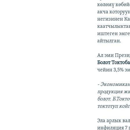
көлөмү көбөй
акча которуу
негизинен К
каатчылыктан
иштеген эмге
айтылган.
Ал эми През
Болот Токтоб
чейин 3,5% эм
- Экономикан
продукция жы
болот. Б.Ток
токтотуп кой
Эла арлык ва
инфиляция 7 