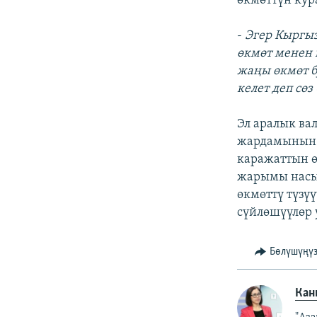
өкмөттүн кур
-
Эгер Кыргыз
өкмөт менен 
жаңы өкмөт б
келет деп сөз
Эл аралык ва
жардамынын к
каражаттын ө
жарымы насы
өкмөттү түзү
сүйлөшүүлөр 
Бөлүшүңү
Кан