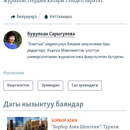
журналисттердин катары сээлдеп баратат.
Бөлүшүңүз
Катталыңыз
Бурулкан Сарыгулова
"Азаттык" радиосунун Бишкек кеңсесинин баш
редактору
.
Кыргыз Мамлекеттик
у
луттук
университетинин журналистика факультетин бүтүргө
н
.
Куржундар
Кыргызстан
Эркиндик
Сөз эркиндиги
Дагы кызыктуу баяндар
БОРБОР АЗИЯ
"Борбор Азия Шенгени": Туризм