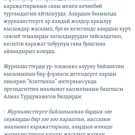
каражаттарынын саны менен өлчөнбөй
тургандыгын айтышууда. Алардын баамында
журналисттерге ар кандай жолдор аркылуу
кысымдар жасалып, бул өз кезегинде алардын курч
саясий темаларды чагылдыруудан тайсалдатып,
кесипти каражат табуунун гана булагына
айландырып коюуда.
Журналисттерди ур-токмокко алууну бийликтин
кысымынын бир формасы дегендерге каршы
пикирин “Азаттыкка” интервьюсунда
президенттин маалымат кызматынын башчысы
Алмаз Турдумаматов билдирди:
-
Журналисттерге байланышкан бардык эле
окуяларды бир эле көз караштан, массалык
маалымат каражаттарына, алардын ичинде
журналисттерге каршы жасалып жаткан