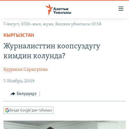
Линктер
Мазмунга
өтүңүз
7-Август, 2026-жыл, жума, Бишкек убактысы 10:58
Навигацияга
ЖАҢЫЛЫКТАР
өтүңүз
КЫРГЫЗСТАН
КЫРГЫЗСТАН
Издөөгө
Журналисттин коопсуздугу
салыңыз
ДҮЙНӨ
КЫРГЫЗСТАН
кимдин колунда?
УКРАИНА
САЯСАТ
ДҮЙНӨ
Бурулкан Сарыгулова
АТАЙЫН ИЛИКТӨӨ
ЭКОНОМИКА
БОРБОР АЗИЯ
7-Ноябрь, 2009
ТВ ПРОГРАММАЛАР
МАДАНИЯТ
ПОДКАСТ
БҮГҮН АЗАТТЫКТА
Бөлүшүңүз
ӨЗГӨЧӨ ПИКИР
ЭКСПЕРТТЕР ТАЛДАЙТ
Бизди Google'дан табыңыз
БИЗ ЖАНА ДҮЙНӨ
Русский
ДАНИСТЕ