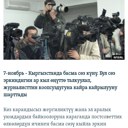
ОНЛАЙН ШЕРИНЕ
ЭЖЕ-СИҢДИЛЕР
АЗАТТЫК+
ЫҢГАЙСЫЗ СУРООЛОР
ЭЕ/АРнун бардык сайттары
7-ноябрь - Кыргызстанда басма сөз күнү. Бул сөз
эркиндигин ар кыл өңүттө талкуулап,
журналисттин коопсуздугуна кайра кайрылууну
шарттады
Көз карандысыз жергиликтүү жана эл аралык
уюмдардын байкоолоруна караганда постсоветтик
өлкөлөрдүн ичинен басма сөзү кыйла эркин