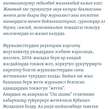
кылмышкерлер табылбай жазаланбай калып атат.
Жөнөкөй эле турмуштук окуя катары бааланганы
менен деле баары бир журналист аны кесиптик
ишмердиги менен байланыштырып, суроолорду аз
берип, саясий, экономикалык темадагы талылуу
маселелерди аз жазып калууда.
Журналисттердин укуктарын коргоочу
жергиликтүү уюмдардын эсебине караганда,
маселен, 2004-жылдан бери ар кандай
жагдайларда токмок жеп, коркутуп-үркүтүүлөргө
кирептер болгон журналисттердин саны
жетимишке чукулдап калды. Быйыл эле жыл
башынан бери жети журналист белгисиз
адамдардын токмогун “жеген”.
Алардын эң акыркысы “Ош шамы” гезитинин
кабарчылар түйүнүнүн жетекчиси Кубаныч
Жолдошев болду. Ал ушул шейшембиде таяктан