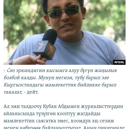
-
Сөз эркиндигин кысымга алуу бүгүн жаңылык
болбой калды. Мунун негизи, түбү барып эле
Кыргызстандагы мамлекеттик бийликке барып
такалат,
- дейт.
Ал эми талдоочу Кубан Абдымен журналисттердин
айланасында түзүлгөн кооптуу жагдайды
мамлекеттик саясатка эмес, коомдук аң-сезим
менен көбүрөөк байланыштырат. Анын пикиринде