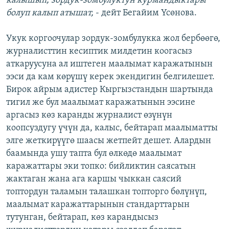
калышып, зордук-зомбулуктун курмандыктары
болуп калып атышат,
- дейт Бегайим Үсөнова.
Укук коргоочулар зордук-зомбулукка жол бербөөгө,
журналисттин кесиптик милдетин коогасыз
аткаруусуна ал иштеген маалымат каражатынын
ээси да кам көрүшү керек экендигин белгилешет.
Бирок айрым адистер Кыргызстандын шартында
тигил же бул маалымат каражатынын ээсине
аргасыз көз каранды журналист өзүнүн
коопсуздугу үчүн да, калыс, бейтарап маалыматты
элге жеткирүүгө шаасы жетпейт дешет. Алардын
баамында ушу тапта бул өлкөдө маалымат
каражаттары эки топко: бийликтин саясатын
жактаган жана ага каршы чыккан саясий
топтордун таламын талашкан топторго бөлүнүп,
маалымат каражаттарынын стандарттарын
тутунган, бейтарап, көз карандысыз