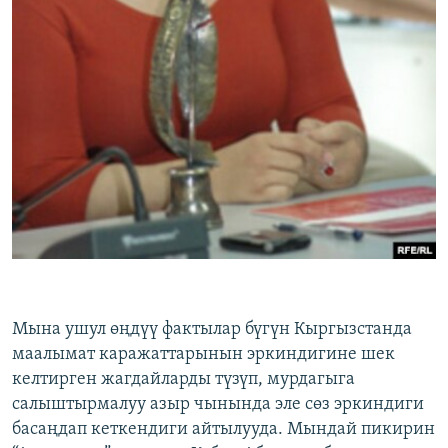
Мына ушул өңдүү фактылар бүгүн Кыргызстанда
маалымат каражаттарынын эркиндигине шек
келтирген жагдайларды түзүп, мурдагыга
салыштырмалуу азыр чынында эле сөз эркиндиги
басаңдап кеткендиги айтылууда. Мындай пикирин