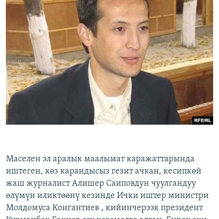
Маселен эл аралык маалымат каражаттарында
иштеген, көз карандысыз гезит ачкан, кесипкөй
жаш журналист Алишер Саиповдун чуулгандуу
өлүмүн иликтөөнү кезинде Ички иштер министри
Молдомуса Конгантиев , кийинчерээк президент