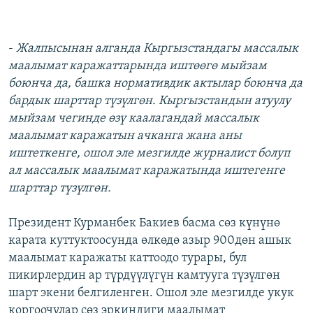
-
Жалпысынан алганда Кыргызстандагы массалык
маалымат каражаттарында иштөөгө мыйзам
боюнча да, башка нормативдик актылар боюнча да
бардык шарттар түзүлгөн. Кыргызстандын атуулу
мыйзам чегинде өзү каалагандай массалык
маалымат каражатын ачканга жана аны
иштеткенге, ошол эле мезгилде журналист болуп
ал массалык маалымат каражатында иштегенге
шарттар түзүлгөн.
Президент Курманбек Бакиев басма сөз күнүнө
карата куттуктоосунда өлкөдө азыр 900дөн ашык
маалымат каражаты каттоодо турары, бул
пикирлердин ар түрдүүлүгүн камтууга түзүлгөн
шарт экени белгиленген. Ошол эле мезгилде укук
коргоочулар сөз эркиндиги маалымат