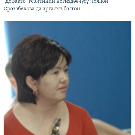
“Дефакто” гезитинин негиздөөчүсү Чолпон
Орозобекова да аргасыз болгон.