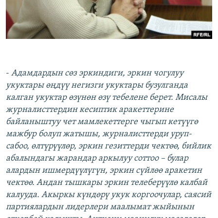
-
Адамдардын сөз эркиндиги, эркин чогулуу
укуктары өңдүү негизги укуктары бузулганда
калган укуктар өзүнөн өзү тебелене берет. Мисалы
журналисттердин кесиптик аракеттерине
байланыштуу чет мамлекеттерге чыгып кетүүгө
мажбур болуп жатышы, журналисттерди уруп-
сабоо, өлтүрүүлөр, эркин гезиттерди чектөө, бийлик
абалындагы жарандар аркылуу соттоо – булар
алардын ишмердүүлүгүн, эркин сүйлөө аракетин
чектөө. Андан тышкары эркин телеберүүлө калбай
калууда. Акыркы күндөрү укук коргоочулар, саясий
партиялардын лидерлери маалымат жыйынын