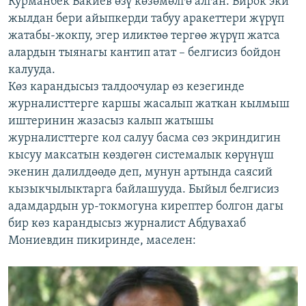
Курманбек Бакиев өзү көзөмөлгө алган. Бирок эки
жылдан бери айыпкерди табуу аракеттери жүрүп
жатабы-жокпу, эгер иликтөө тергөө жүрүп жатса
алардын тыянагы кантип атат – белгисиз бойдон
калууда.
Көз карандысыз талдоочулар өз кезегинде
журналисттерге каршы жасалып жаткан кылмыш
иштеринин жазасыз калып жатышы
журналисттерге кол салуу басма сөз экриндигин
кысуу максатын көздөгөн системалык көрүнүш
экенин далилдөөдө деп, мунун артында саясий
кызыкчылыктарга байлашууда. Быйыл белгисиз
адамдардын ур-токмогуна кирептер болгон дагы
бир көз карандысыз журналист Абдувахаб
Мониевдин пикиринде, маселен: