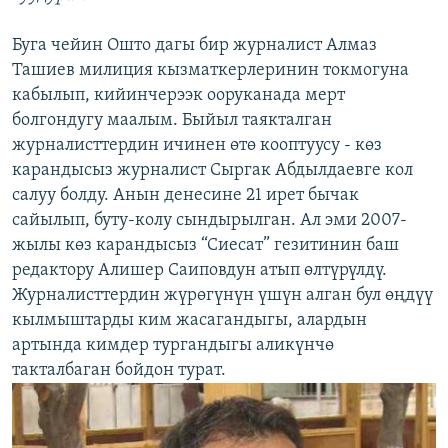
Буга чейин Ошто дагы бир журналист Алмаз
Ташиев милиция кызматкерлеринин токмогуна
кабылып, кийинчерээк ооруканада мерт
болгондугу маалым. Быйыл таякталган
журналисттердин ичинен өтө кооптуусу - көз
карандысыз журналист Сыргак Абдылдаевге кол
салуу болду. Анын денесине 21 ирет бычак
сайылып, буту-колу сындырылган. Ал эми 2007-
жылы көз карандысыз “Сиесат” гезитинин баш
редактору Алишер Саиповдун атып өлтүрүлдү.
Журналисттердин жүрөгүнүн үшүн алган бул өңдүү
кылмыштарды ким жасагандыгы, алардын
артында кимдер тургандыгы аликүнчө
такталбаган бойдон турат.