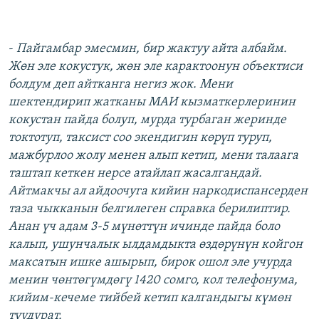
-
Пайгамбар эмесмин, бир жактуу айта албайм.
Жөн эле кокустук, жөн эле карактоонун объектиси
болдум деп айтканга негиз жок. Мени
шектендирип жатканы МАИ кызматкерлеринин
кокустан пайда болуп, мурда турбаган жеринде
токтотуп, таксист соо экендигин көрүп туруп,
мажбурлоо жолу менен алып кетип, мени талаага
таштап кеткен нерсе атайлап жасалгандай.
Айтмакчы ал айдоочуга кийин наркодиспансерден
таза чыкканын белгилеген справка берилиптир.
Анан үч адам 3-5 мүнөттүн ичинде пайда боло
калып, ушунчалык ылдамдыкта өздөрүнүн койгон
максатын ишке ашырып, бирок ошол эле учурда
менин чөнтөгүмдөгү 1420 сомго, кол телефонума,
кийим-кечеме тийбей кетип калгандыгы күмөн
туудурат.