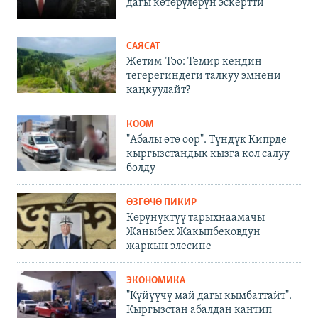
дагы көтөрүлөрүн эскертти
САЯСАТ
Жетим-Тоо: Темир кендин
тегерегиндеги талкуу эмнени
каңкуулайт?
КООМ
"Абалы өтө оор". Түндүк Кипрде
кыргызстандык кызга кол салуу
болду
ӨЗГӨЧӨ ПИКИР
Көрүнүктүү тарыхнаамачы
Жаныбек Жакыпбековдун
жаркын элесине
ЭКОНОМИКА
"Күйүүчү май дагы кымбаттайт".
Кыргызстан абалдан кантип