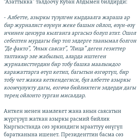
“Азаттыкка” талдоочу Кубан Абдымен билдирди:
-
Албетте, азыркы түзүлгөн кырдаалга жараша ар
бир журналист өзүнүн жеке башын ойлоп, өзүн-өзү
ичинен цензура кылганга аргасыз болуп атат. Ошол
себептен мурдагы бир топ элдерге таанымал болгон
“Де факто”, “Ачык саясат”, “Лица” деген гезиттер
таптакыр эле жабылып, аларда иштеген
журналисттердин бир тобу башка маалымдоо
каражаттарга өтүп кетип, багытын өзгөртүп, бир
тобу чет жакка кеткендегиси, бул албетте азыркы
коомчулукту дагы, өзгөчө бийликтеги элдерди дагы
терең ойлонто турган мисалдар.
Анткен менен мамлекет жана анын саясатын
жүргүзүп жаткан азыркы расмий бийлик
Кыргызстанда сөз эркиндиги ырааттуу өнүгүп
баратканына ишенет. Президенттин басма сөз