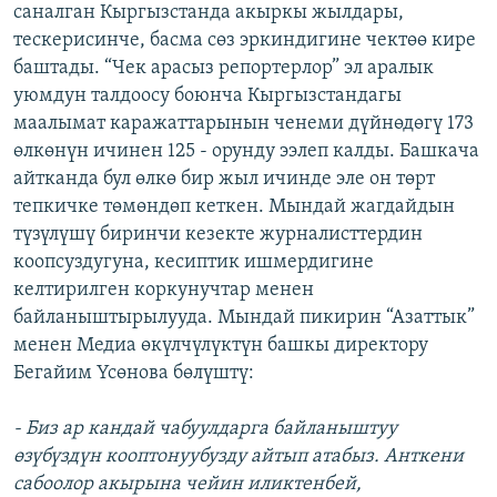
саналган Кыргызстанда акыркы жылдары,
тескерисинче, басма сөз эркиндигине чектөө кире
баштады. “Чек арасыз репортерлор” эл аралык
уюмдун талдоосу боюнча Кыргызстандагы
маалымат каражаттарынын ченеми дүйнөдөгү 173
өлкөнүн ичинен 125 - орунду ээлеп калды. Башкача
айтканда бул өлкө бир жыл ичинде эле он төрт
тепкичке төмөндөп кеткен. Мындай жагдайдын
түзүлүшү биринчи кезекте журналисттердин
коопсуздугуна, кесиптик ишмердигине
келтирилген коркунучтар менен
байланыштырылууда. Мындай пикирин “Азаттык”
менен Медиа өкүлчүлүктүн башкы директору
Бегайим Үсөнова бөлүштү:
- Биз ар кандай чабуулдарга байланыштуу
өзүбүздүн кооптонуубузду айтып атабыз. Анткени
сабоолор акырына чейин иликтенбей,