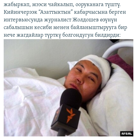
жабыркап, мээси чайкалып, ооруканага түштү.
Кийинчерээк “Азаттыктын” кабарчысына берген
интервьюсунда журналист Жолдошев өзүнүн
сабалышын кесиби менен байланыштырууга бир
нече жагдайлар түрткү болгондугун билдирди: