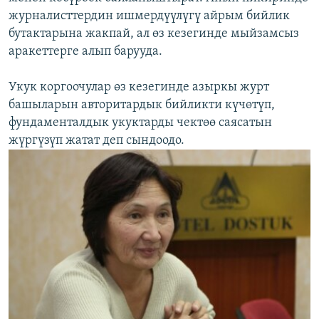
журналисттердин ишмердүүлүгү айрым бийлик
бутактарына жакпай, ал өз кезегинде мыйзамсыз
аракеттерге алып барууда.
Укук коргоочулар өз кезегинде азыркы журт
башыларын авторитардык бийликти күчөтүп,
фундаменталдык укуктарды чектөө саясатын
жүргүзүп жатат деп сындоодо.