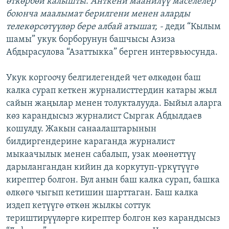
өткөрбөй калышты. Анткени маанилүү маселелер
боюнча маалымат берилгени менен аларды
телекөрсөтүүлөр бере албай атышат, -
деди “Кылым
шамы” укук борборунун башчысы Азиза
Абдырасулова “Азаттыкка” берген интервьюсунда.
Укук коргоочу белгилегендей чет өлкөдөн баш
калка сурап кеткен журналисттердин катары жыл
сайын жаңылар менен толукталууда. Быйыл аларга
көз карандысыз журналист Сыргак Абдылдаев
кошулду. Жакын санаалаштарынын
билдиргендерине караганда журналист
мыкаачылык менен сабалып, узак мөөнөттүү
дарылангандан кийин да коркутуп-үркүтүүгө
кирептер болгон. Бул анын баш калка сурап, башка
өлкөгө чыгып кетишин шарттаган. Баш калка
издеп кетүүгө өткөн жылкы соттук
териштирүүлөргө кирептер болгон көз карандысыз