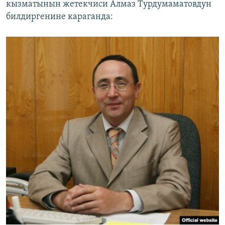
кызматынын жетекчиси Алмаз Турдумаматовдун
билдиргенине караганда: