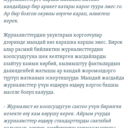
кандайдыр бир аракет катары кароо туура эмес го.
Ар бир болгон окуяны өзүнчө карап, иликтеш
керек.
Журналисттердин укуктарын коргоочулар
дээринде мындай көз карашка каршы эмес. Бирок
алар расмий бийликтин журналисттердин
коопсуздугуна шек келтирген жагдайларды
азайтуу камын көрбөй, кылмыштуу фактылардын
далилденбей жатышы ар кандай жоромолдорго
түртүп жатканын эскертишүүдө. Мындай жагдайда
журналисттер үчүн өздөрүн өздөрү коргоо башкы
маселе болуп калууда.
-
Журналист өз коопсуздугун сактоо үчүн биринчи
кезекте өзү кам көрүшү керек. Айрым учурда
журналисттер өздөрү стандарттарды сактабай