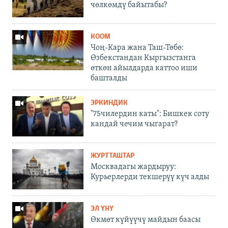
чөлкөмдү байытабы?
КООМ
Чоң-Кара жана Таш-Төбө:
Өзбекстандан Кыргызстанга
өткөн айылдарда каттоо иши
башталды
ЭРКИНДИК
"75чилердин каты": Бишкек соту
кандай чечим чыгарат?
ЖУРТТАШТАР
Москвадагы жардыруу:
Курьерлерди текшерүү күч алды
ЭЛ ҮНҮ
Өкмөт күйүүчү майдын баасы