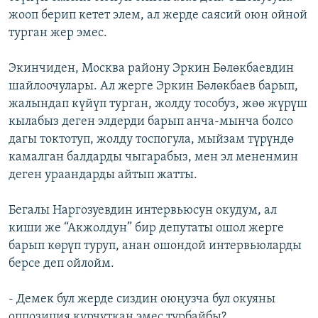
жооп берип кетет элем, ал жерде саясий оюн ойной
турган жер эмес.
Экинчиден, Москва району Эркин Бөлөкбаевдин
шайлоочулары. Ал жерге Эркин Бөлөкбаев барып,
жалындап күйүп турган, жолду тособуз, жөө жүрүш
кылабыз деген элдерди барып анча-мынча болсо
дагы токтотуп, жолду тоспогула, мыйзам түрүндө
камалган балдарды чыгарабыз, мен эл мененмин
деген ураандарды айтып жатты.
Бегалы Наргозуевдин интервьюсун окудум, ал
киши же “Акжолдун” бир депутаты ошол жерге
барып көрүп туруп, анан ошондой интервьюларды
берсе деп ойлойм.
- Демек бул жерде сиздин оюңузча бул окуяны
оппозиция курчуткан эмес турбайбы?