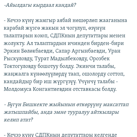
-Айылдагы кырдаал кандай?
- Кечээ күнү жамгыр аябай нөшөрлөп жааганына
карабай жүзгө жакын эл чогулуп, өзүнүн
талаптарын коюп, СДПКнын депутаттары менен
жолукту. Ал талаптардын ичинден бирден-бири
Эркин Бөлөкбаевди, Сапар Аргынбаевди, Уран
Рыскуловду, Турат Мадылбековду, Орозбек
Токтогуловду бошотуу болду. Экинчи талабы,
жаңжалга күнөөлүүлөрдү таап, ошолорду соттоп,
кандайдыр бир иш жүргүзүү. Үчүнчү талабы -
Молдомуса Конгантиевдин отставкасы болду.
- Бүгүн Бишкекте жыйынын өткөрүүнү максаттап
жатышпайбы, анда эмне тууралуу айткылары
келип атат?
- Кечээ күнү СДПКнын депутаттары келгенде