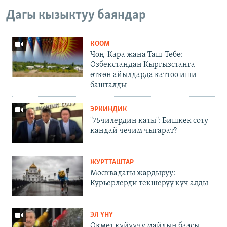
Дагы кызыктуу баяндар
КООМ
Чоң-Кара жана Таш-Төбө:
Өзбекстандан Кыргызстанга
өткөн айылдарда каттоо иши
башталды
ЭРКИНДИК
"75чилердин каты": Бишкек соту
кандай чечим чыгарат?
ЖУРТТАШТАР
Москвадагы жардыруу:
Курьерлерди текшерүү күч алды
ЭЛ ҮНҮ
Өкмөт күйүүчү майдын баасы