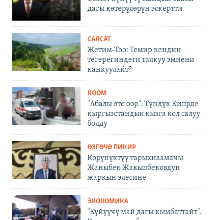
дагы көтөрүлөрүн эскертти
САЯСАТ
Жетим-Тоо: Темир кендин
тегерегиндеги талкуу эмнени
каңкуулайт?
КООМ
"Абалы өтө оор". Түндүк Кипрде
кыргызстандык кызга кол салуу
болду
ӨЗГӨЧӨ ПИКИР
Көрүнүктүү тарыхнаамачы
Жаныбек Жакыпбековдун
жаркын элесине
ЭКОНОМИКА
"Күйүүчү май дагы кымбаттайт".