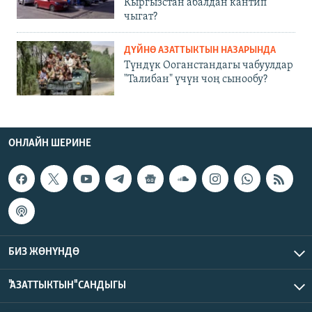
Кыргызстан абалдан кантип
чыгат?
ДҮЙНӨ АЗАТТЫКТЫН НАЗАРЫНДА
Түндүк Ооганстандагы чабуулдар
"Талибан" үчүн чоң сынообу?
ОНЛАЙН ШЕРИНЕ
БИЗ ЖӨНҮНДӨ
"АЗАТТЫКТЫН" САНДЫГЫ