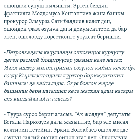
ошондой сунуш кылышты. Эртең биздин
фракцияга Молдомуса Конгантиев жана башкы
прокурор Элмурза Сатыбалдиев келет деп,
ошондон улам өзүнүн дагы документтери да бар
экен, ошолорду көрсөткөнгө уруксат беришти.
-
Петровкадагы кырдаалды оппозиция курчутту
деген расмий билдирүүлөр уланып келе жатат.
Ички иштер министринин сөзүнөн кийин кечээ бул
сөздү Кыргызстандагы күрттөр биримдигинин
башчысы да кайталады. Окуя болгон жерде
башынан бери катышып келе жаткан адам катары
сиз кандайча айта аласыз?
- Туура суроо берип атасыз. “Ак жолдун” депутаты
Бегалы Наркозуев дагы жазыптыр, бир эле мисал
келтирип кетейин, Эркин Бөлөкбаев ошол жерде
өзүнүн саясий оюнун ойноп атат деп. Ошонусуна