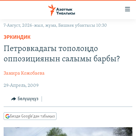
Линктер
Мазмунга
өтүңүз
7-Август, 2026-жыл, жума, Бишкек убактысы 10:30
Навигацияга
ЖАҢЫЛЫКТАР
өтүңүз
ЭРКИНДИК
КЫРГЫЗСТАН
Издөөгө
Петровкадагы тополоңдо
салыңыз
ДҮЙНӨ
КЫРГЫЗСТАН
оппозициянын салымы барбы?
УКРАИНА
САЯСАТ
ДҮЙНӨ
Замира Кожобаева
АТАЙЫН ИЛИКТӨӨ
ЭКОНОМИКА
БОРБОР АЗИЯ
29-Апрель, 2009
ТВ ПРОГРАММАЛАР
МАДАНИЯТ
ПОДКАСТ
БҮГҮН АЗАТТЫКТА
Бөлүшүңүз
ӨЗГӨЧӨ ПИКИР
ЭКСПЕРТТЕР ТАЛДАЙТ
Бизди Google'дан табыңыз
БИЗ ЖАНА ДҮЙНӨ
Русский
ДАНИСТЕ