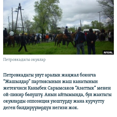
ОНЛАЙН ШЕРИНЕ
ЭЖЕ-СИҢДИЛЕР
АЗАТТЫК+
ЫҢГАЙСЫЗ СУРООЛОР
ЭЕ/АРнун бардык сайттары
Петровкадагы окуялар
Петровкадагы улут аралык жаңжал боюнча
“Жашылдар” партиясынын жаш канатынын
жетекчиси Каныбек Сарымсаков “Азаттык” менен
ой-пикир бөлүштү. Анын айтымында, бул жактагы
окуяларды оппозиция уюштурду жана курчутту
деген билдирүүлөрдүн негизи жок.