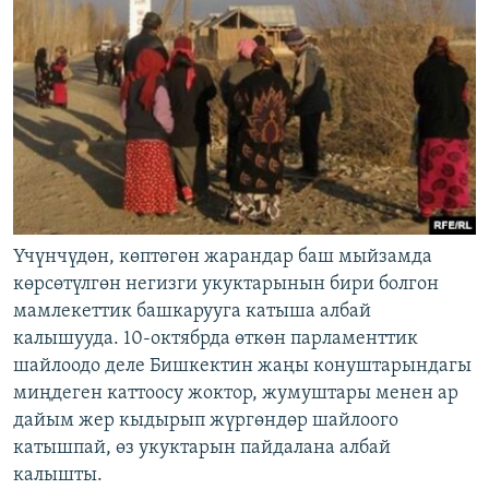
Үчүнчүдөн, көптөгөн жарандар баш мыйзамда
көрсөтүлгөн негизги укуктарынын бири болгон
мамлекеттик башкарууга катыша албай
калышууда. 10-октябрда өткөн парламенттик
шайлоодо деле Бишкектин жаңы конуштарындагы
миңдеген каттоосу жоктор, жумуштары менен ар
дайым жер кыдырып жүргөндөр шайлоого
катышпай, өз укуктарын пайдалана албай
калышты.