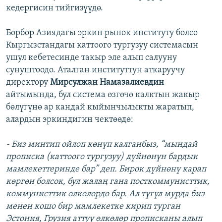
кедергисин тийгизүүдө.
Борбор Азиядагы эркин рынок институту болсо
Кыргызстандагы каттоого тургузуу системасын
ушул кебетесинде такыр эле алып салууну
сунуштоодо. Аталган институттун аткаруучу
директору
Мирсулжан Намазалиевдин
айтымында, бул система өзгөчө калктын жакыр
бөлүгүнө ар кандай кыйынчылыкты жаратып,
алардын эркиндигин чектөөдө:
- Биз минтип ойлоп көнүп калганбыз, “мындай
прописка (каттоого тургузуу) дүйнөнүн бардык
мамлекеттеринде бар” деп. Бирок дүйнөнү карап
көргөн болсок, бул жалаң гана посткоммунисттик,
коммунисттик өлкөлөрдө бар. Ал түгүл мурда биз
менен кошо бир мамлекетке кирип турган
Эстония, Грузия аттуу өлкөлөр прописканы алып