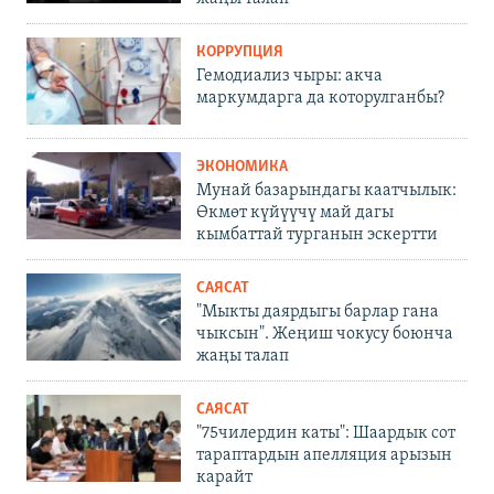
КОРРУПЦИЯ
Гемодиализ чыры: акча
маркумдарга да которулганбы?
ЭКОНОМИКА
Мунай базарындагы каатчылык:
Өкмөт күйүүчү май дагы
кымбаттай турганын эскертти
САЯСАТ
"Мыкты даярдыгы барлар гана
чыксын". Жеңиш чокусу боюнча
жаңы талап
САЯСАТ
"75чилердин каты": Шаардык сот
тараптардын апелляция арызын
карайт