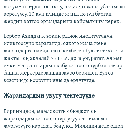
документтерди топтоосу, акчасын жана убактысын
коротуусу, 10 күн ичинде жаңы көчүп барган
жердин каттоо органдарына кайрылышы керек.
Борбор Азиядагы эркин рынок институтунун
иликтөөсүнө караганда, өлкөгө жана жеке
жарандарга пайда алып келбеген бул система эки
жакты тең акчалай чыгымдарга учуратат. Ал эми
ички мигранттардын көбү каттоого турбай эле ар
башка жерлерде жашап жүрө беришет. Бул өз
кезегинде коррупцияны да өрчүтүүдө.
Жарандардын укугу чектелүүдө
Биринчиден, мамлекеттик бюджеттен
жарандарды каттоого тургузуу системасын
жүргүзүүгө каражат бөлүнөт. Милиция деле ошол