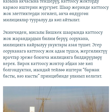
казына акчасына текшерүү, каттоосу жокторду
кармоо иштерин жүргүзөт. Шаар жеринде каттоосу
жок элеттиктерди эзгилеп, акча өндүргөн
милициялар тууралуу да көп айтылат.
Экинчиден, мисалы Бишкек шаарында каттоосу
жок жарандардын билим берүү, оорукана,
милицияга кайрылуу укуктары азая түшөт. Эгер
ооруканага каттоосу жок адам түшсө, жергиликтүү
врачтар эреже боюнча милицияга билдирүүлөрү
керек. Бирок каттоосу жоктор абдан эле көп
болгондуктан, мындай тейлөө иштери “бармак
басты, көз кысты” принцибинде уланып келатат.