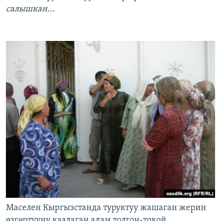
салышкан...
Маселен Кыргызстанда туруктуу жашаган жерин
өзгөртүүнү каалаган адам толгон-токой