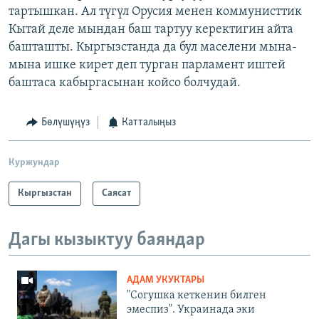
тартышкан. Ал түгүл Орусия менен коммунисттик
Кытай деле мындан баш тартуу керектигин айта
башташты. Кыргызстанда да бул маселени мына-
мына ишке кирет деп турган парламент иштей
баштаса кабыргасынан койсо болчудай.
Бөлүшүңүз
Катталыңыз
Куржундар
Кыргызстан
Саясат
Дагы кызыктуу баяндар
АДАМ УКУКТАРЫ
"Согушка кеткенин билген
эмеспиз". Украинада эки