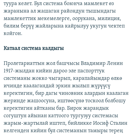
туура келет. Бул система боюнча мамлекет өз
жаранына ал жашаган райондун тышындагы
мамлекеттик мекемелерге, оорукана, милиция,
билим берүү жайларына кайрылуу укугун чектеп
койгон.
Катаал система калдыгы
Пролетариаттын жол башчысы Владимир Ленин
1917-жылдан кийин дароо эле паспорттук
системаны жокко чыгарып, карапайымдар өлкө
ичинде каалагандай эркин жылып жүрүүсү
керектигин, бир дагы чиновник алардын каалаган
жеринде жашоосуна, иштөөсүнө тоскоол болбошу
керектигин айтканы бар. Бирок жарандык
согуштун айынан каттоого тургузуу системасы
жарым-жартылай иштеп, бийликке Иосиф Сталин
келгенден кийин бул системанын тамыры терең