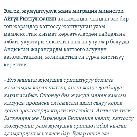
Эмгек, жумуштуулук жана миграция министри
Айгүл Рыскулованын
айтымында, чындап эле бир
топ жарандар каттоосу жоктугунан улам
мамлекеттик кызмат көрсөтүүлөрдөн пайдалана
албай, укуктары чектелип калган учурлар болууда.
Андыктан жарандарды каттоого алуунун
автоматташкан, жеңилдетилген түрүн киргизүү
керектей:
- Биз жанагы жумушка орноштуруу боюнча
мыйзамды карап чыгып, анын жаңы долбоорун
карап атабыз. Ошондо биз жумуш менен камсыз
кылууда прописка ситемасын алып салуу керек
деген эрежелерди киргизип атабыз. Анткени тиги
Баткенден же Нарындан Бишкекке келип, каттоосу
жоктугунан улам жумушка орношо албай калган
адамдардын маселеси бар. Булар ошол эле