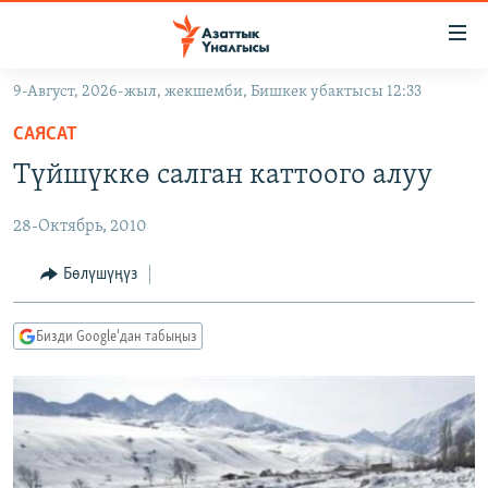
Линктер
Мазмунга
өтүңүз
9-Август, 2026-жыл, жекшемби, Бишкек убактысы 12:33
Навигацияга
ЖАҢЫЛЫКТАР
өтүңүз
САЯСАТ
КЫРГЫЗСТАН
Издөөгө
Түйшүккө салган каттоого алуу
салыңыз
ДҮЙНӨ
КЫРГЫЗСТАН
28-Октябрь, 2010
УКРАИНА
САЯСАТ
ДҮЙНӨ
АТАЙЫН ИЛИКТӨӨ
ЭКОНОМИКА
БОРБОР АЗИЯ
Бөлүшүңүз
ТВ ПРОГРАММАЛАР
МАДАНИЯТ
Бизди Google'дан табыңыз
ПОДКАСТ
БҮГҮН АЗАТТЫКТА
ӨЗГӨЧӨ ПИКИР
ЭКСПЕРТТЕР ТАЛДАЙТ
БИЗ ЖАНА ДҮЙНӨ
Русский
ДАНИСТЕ