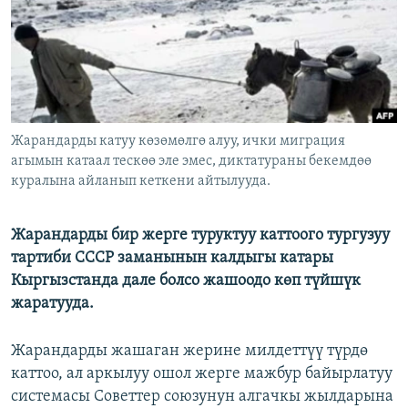
ОНЛАЙН ШЕРИНЕ
ЭЖЕ-СИҢДИЛЕР
АЗАТТЫК+
ЫҢГАЙСЫЗ СУРООЛОР
ЭЕ/АРнун бардык сайттары
Жарандарды катуу көзөмөлгө алуу, ички миграция
агымын катаал тескөө эле эмес, диктатураны бекемдөө
куралына айланып кеткени айтылууда.
Жарандарды бир жерге туруктуу каттоого тургузуу
тартиби CCCР заманынын калдыгы катары
Кыргызстанда дале болсо жашоодо көп түйшүк
жаратууда.
Жарандарды жашаган жерине милдеттүү түрдө
каттоо, ал аркылуу ошол жерге мажбур байырлатуу
системасы Советтер союзунун алгачкы жылдарына