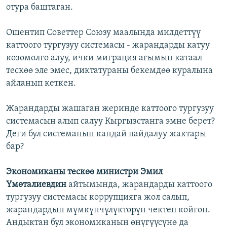
отура баштаган.
Ошентип Советтер Союзу маалында милдеттүү
каттоого тургузуу системасы - жарандарды катуу
көзөмөлгө алуу, ички миграция агымын катаал
тескөө эле эмес, диктатураны бекемдөө куралына
айланып кеткен.
Жарандарды жашаган жеринде каттоого тургузуу
системасын алып салуу Кыргызстанга эмне берет?
Деги бул системанын кандай пайдалуу жактары
бар?
Экономиканы тескөө министри Эмил
Үмөталиевдин
айтымында, жарандарды каттоого
тургузуу системасы коррупцияга жол салып,
жарандардын мүмкүнчүлүктөрүн чектеп койгон.
Андыктан бул экономиканын өнүгүүсүнө да