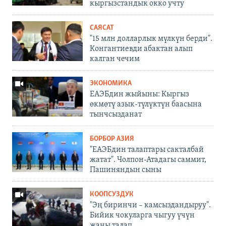
кыргызстандык окко учту
САЯСАТ
"15 млн долларлык мүлкүн берди".
Конгантиевди абактан алып
калган чечим
ЭКОНОМИКА
ЕАЭБдин жыйыны: Кыргыз
өкмөтү азык-түлүктүн баасына
тынчсызданат
БОРБОР АЗИЯ
"ЕАЭБдин талаптары сакталбай
жатат". Чолпон-Атадагы саммит,
Пашиняндын сыны
КООПСУЗДУК
"Эң биринчи – камсыздандыруу".
Бийик чокуларга чыгуу үчүн
жаңы талап