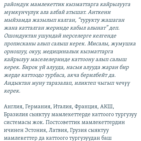
райондук мамлекеттик кызматтарга кайрылууга
мүмкүнчүлүк ала албай атышат. Анткени
мыйзамда жазылып калган, “турукту жашаган
жана катталган жеринде кабыл алынат” деп.
Ошондуктан ушундай нерселерге келгенде
прописканы алып салыш керек. Мисалы, жумушка
орношуу, окуу, медициналык кызматтарга
кайрылуу маселелеринде каттоону алып салыш
керек. Бирок үй алууда, насыя алууда жаран бир
жерде каттоодо турбаса, акча берилбейт да.
Андыктан муну таразалап, иликтеп чыгып чечүү
керек.
Англия, Германия, Италия, Франция, АКШ,
Бразилия сыяктуу мамлекеттерде каттоого тургузуу
системасы жок. Постсоветтик мамлекеттердин
ичинен Эстония, Латвия, Грузия сыяктуу
мамлекеттер да каттоого тургузуудан баш