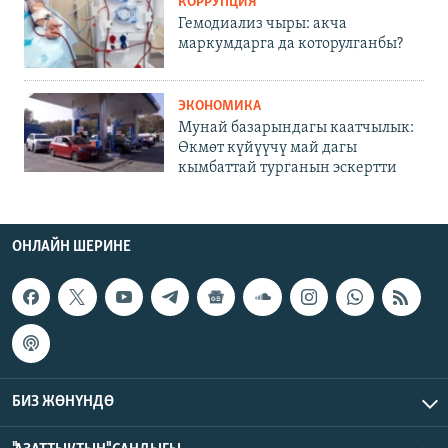
КОРРУПЦИЯ
Гемодиализ чыры: акча
маркумдарга да которулганбы?
ЭКОНОМИКА
Мунай базарындагы каатчылык:
Өкмөт күйүүчү май дагы
кымбаттай турганын эскертти
ОНЛАЙН ШЕРИНЕ
БИЗ ЖӨНҮНДӨ