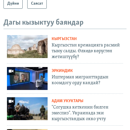
Дүйнө
Саясат
Дагы кызыктуу баяндар
КЫРГЫЗСТАН
Кыргызстан кремацияга расмий
тыюу салды. Өлкөдө көрүстөн
жетиштүүбү?
ЭРКИНДИК
Иштерман мигранттардын
коомдогу орду кандай?
АДАМ УКУКТАРЫ
"Согушка кеткенин билген
эмеспиз". Украинада эки
кыргызстандык окко учту