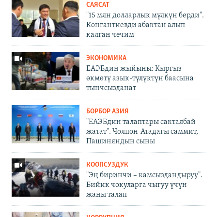
САЯСАТ
"15 млн долларлык мүлкүн берди".
Конгантиевди абактан алып
калган чечим
ЭКОНОМИКА
ЕАЭБдин жыйыны: Кыргыз
өкмөтү азык-түлүктүн баасына
тынчсызданат
БОРБОР АЗИЯ
"ЕАЭБдин талаптары сакталбай
жатат". Чолпон-Атадагы саммит,
Пашиняндын сыны
КООПСУЗДУК
"Эң биринчи – камсыздандыруу".
Бийик чокуларга чыгуу үчүн
жаңы талап