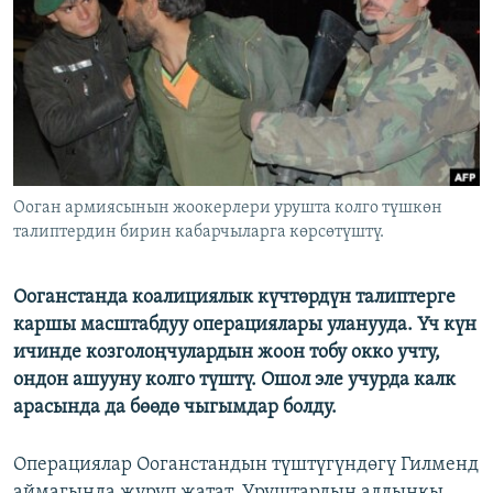
ОНЛАЙН ШЕРИНЕ
ЭЖЕ-СИҢДИЛЕР
АЗАТТЫК+
ЫҢГАЙСЫЗ СУРООЛОР
ЭЕ/АРнун бардык сайттары
Ооган армиясынын жоокерлери урушта колго түшкөн
талиптердин бирин кабарчыларга көрсөтүштү.
Ооганстанда коалициялык күчтөрдүн талиптерге
каршы масштабдуу операциялары уланууда. Үч күн
ичинде козголоңчулардын жоон тобу окко учту,
ондон ашууну колго түштү. Ошол эле учурда калк
арасында да бөөдө чыгымдар болду.
Операциялар Ооганстандын түштүгүндөгү Гилменд
аймагында жүрүп жатат. Уруштардын алдыңкы