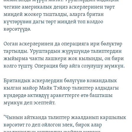
чегине америкалык деңиз аскерлеринен төрт
миңдей жоокер ташталды, аларга британ
күчтөрүнөн дагы төрт миңдей топ колдоо
көрсөтүүдө.
Ооган аскерлеринен да операцияга ири бөлүктөр
тартылды. Уруштардын жүрүшүндө талиптердин
жыйырма чакты лашкери жок кылынды, он бири
колго түштү. Операция бир айга созулушу мүмкүн.
Британдык аскерлердин бөлүгүнө командалык
кылган майор Майк Тэйлор талиптер алдыдагы
күндөрдө активдүү аракеттерге өтө башташы
мүмкүн деп эсептейт.
"Чынын айтканда талиптер жаалданып каршылык
көрсөтөт го деп ойлогон элек, бирок алар