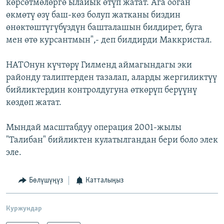
көрсөтмөлөргө ылайык өтүп жатат. Ага ооган
өкмөтү өзү баш-көз болуп жатканы биздин
өнөктөштүгүбүздүн башталашын билдирет, буга
мен өтө курсантмын",- деп билдирди Маккристал.
НАТОнун күчтөрү Гилменд аймагындагы эки
районду талиптерден тазалап, аларды жергиликтүү
бийликтердин контролдугуна өткөрүп берүүнү
көздөп жатат.
Мындай масштабдуу операция 2001-жылы
"Талибан" бийликтен кулатылгандан бери боло элек
эле.
Бөлүшүңүз
Катталыңыз
Куржундар