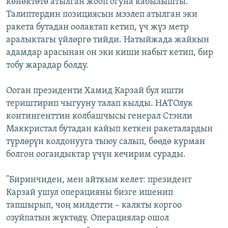
көнөктөтө атылган жооп огуна кабылышты.
Талиптердин позициясын мээлеп атылган эки
ракета бутадан оолактап кетип, үч жүз метр
аралыктагы үйлөргө тийди. Натыйжада жайкын
адамдар арасынан он эки киши набыт кетип, бир
тобу жарадар болду.
Ооган президенти Хамид Карзай бул ишти
териштирип чыгууну талап кылды. НАТОлук
контингенттин колбашчысы генерал Стэнли
Маккристал бутадан кайып кеткен ракеталардын
түрлөрүн колдонууга тыюу салып, бөөдө курман
болгон оогандыктар үчүн кечирим сурады.
"Биринчиден, мен айткым келет: президент
Карзай ушул операцияны бизге ишенип
тапшырып, чоң милдетти – калкты коргоо
озуйпатын жүктөдү. Операциялар ошол