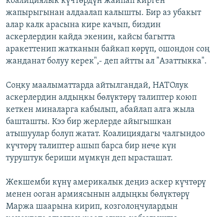
коалициялык күчтөрдүн жайпап кирген
жапырыгынан алдаалап калышты. Бир аз убакыт
алар калк арасына кире качып, биздин
аскерлердин кайда экенин, кайсы багытта
аракеттенип жатканын байкап көрүп, ошондон соң
жанданат болуу керек",- деп айтты ал "Азаттыкка".
Соңку маалыматтарда айтылгандай, НАТОлук
аскерлердин алдыңкы бөлүктөрү талиптер коюп
кеткен миналарга кабылып, абайлап алга жыла
башташты. Кээ бир жерлерде айыгышкан
атышуулар болуп жатат. Коалициядагы чалгындоо
күчтөрү талиптер ашып барса бир нече күн
туруштук бериши мүмкүн деп ырасташат.
Жекшемби күнү америкалык деңиз аскер күчтөрү
менен ооган армиясынын алдыңкы бөлүктөрү
Маржа шаарына кирип, козголоңчулардын