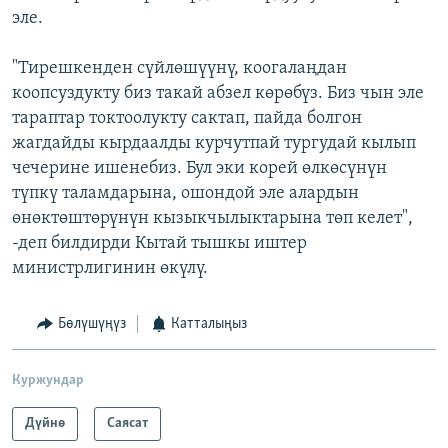
эле.
"Тирешкенден сүйлөшүүнү, коогалаңдан
коопсуздукту биз такай абзел көрөбүз. Биз чын эле
тараптар токтоолукту сактап, пайда болгон
жагдайды кырдаалды курчутпай тургудай кылып
чечерине ишенебиз. Бул эки корей өлкөсүнүн
түпкү таламдарына, ошондой эле алардын
өнөктөштөрүнүн кызыкчылыктарына төп келет",
-деп билдирди Кытай тышкы иштер
министрлигинин өкүлү.
Бөлүшүңүз
Катталыңыз
Куржундар
Дүйнө
Саясат