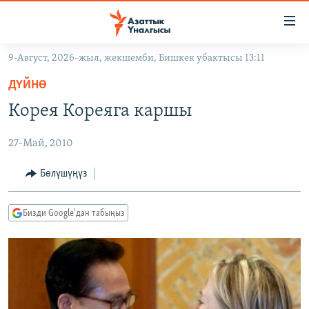
Линктер
Мазмунга
өтүңүз
9-Август, 2026-жыл, жекшемби, Бишкек убактысы 13:11
Навигацияга
ЖАҢЫЛЫКТАР
өтүңүз
ДҮЙНӨ
КЫРГЫЗСТАН
Издөөгө
Корея Кореяга каршы
салыңыз
ДҮЙНӨ
КЫРГЫЗСТАН
27-Май, 2010
УКРАИНА
САЯСАТ
ДҮЙНӨ
АТАЙЫН ИЛИКТӨӨ
ЭКОНОМИКА
БОРБОР АЗИЯ
Бөлүшүңүз
ТВ ПРОГРАММАЛАР
МАДАНИЯТ
Бизди Google'дан табыңыз
ПОДКАСТ
БҮГҮН АЗАТТЫКТА
ӨЗГӨЧӨ ПИКИР
ЭКСПЕРТТЕР ТАЛДАЙТ
БИЗ ЖАНА ДҮЙНӨ
Русский
ДАНИСТЕ