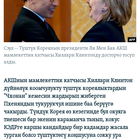
ОНЛАЙН ШЕРИНЕ
ЭЖЕ-СИҢДИЛЕР
АЗАТТЫК+
ЫҢГАЙСЫЗ СУРООЛОР
ЭЕ/АРнун бардык сайттары
Сэул -- Түштүк Кореянын президенти Ли Мен Бак АКШ
мамлекеттик катчысы Хиллари Клинтонду досторчо тосуп
алды.
АКШнын мамлекеттик катчысы Хиллари Клинтон
дүйнөлүк коомчулукту түштүк кореялыктардын
"Чхонан" кемесин жардырып жиберген
Пхеняндын тукурукчул ишине баа берүүгө
чакырды. Түндүк Корея өз кезегинде бул окуяга
тиешеси бар экенин караманча танып, кокус
КЭДРге каршы кандайдыр бир кадамдар жасала
турган болсо түштүктөгү коңшусуна сокку ура