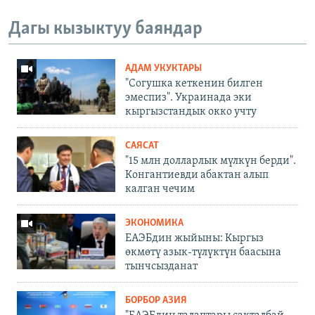
Дагы кызыктуу баяндар
АДАМ УКУКТАРЫ
"Согушка кеткенин билген
эмеспиз". Украинада эки
кыргызстандык окко учту
САЯСАТ
"15 млн долларлык мүлкүн берди".
Конгантиевди абактан алып
калган чечим
ЭКОНОМИКА
ЕАЭБдин жыйыны: Кыргыз
өкмөтү азык-түлүктүн баасына
тынчсызданат
БОРБОР АЗИЯ