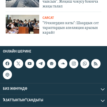
чыксын". Жеңиш чокусу боюнча
жаңы талап
САЯСАТ
"75чилердин каты": Шаардык сот
тараптардын апелляция арызын
карайт
ОНЛАЙН ШЕРИНЕ
БИЗ ЖӨНҮНДӨ
"АЗАТТЫКТЫН" САНДЫГЫ