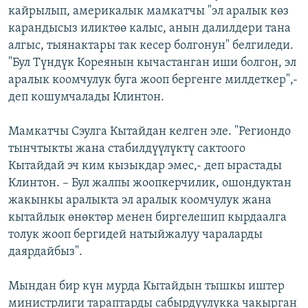
кайрылып, америкалык мамкатчы "эл аралык көз
карандысыз иликтөө калыс, анын далилдери тана
алгыс, тыянактары так кесер болгонун" белгиледи.
"Бул Түндүк Кореянын кычастанган иши болгон, эл
аралык коомчулук буга жооп бергенге милдеткер",-
деп кошумчалады Клинтон.
Мамкатчы Сэулга Кытайдан келген эле. "Региондо
тынчтыкты жана стабилдүүлүктү сактоого
Кытайдай эч ким кызыкдар эмес,- деп ырастады
Клинтон. – Бул жалпы жоопкерчилик, ошондуктан
жакынкы аралыкта эл аралык коомчулук жана
кытайлык өнөктөр менен биргелешип кырдаалга
толук жооп бергидей натыйжалуу чараларды
даярдайбыз".
Мындан бир күн мурда Кытайдын тышкы иштер
министрлиги тараптарды сабырдуулукка чакырган