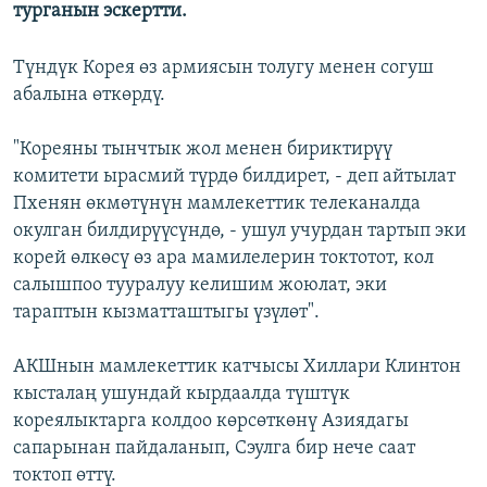
турганын эскертти.
Түндүк Корея өз армиясын толугу менен согуш
абалына өткөрдү.
"Кореяны тынчтык жол менен бириктирүү
комитети ырасмий түрдө билдирет, - деп айтылат
Пхенян өкмөтүнүн мамлекеттик телеканалда
окулган билдирүүсүндө, - ушул учурдан тартып эки
корей өлкөсү өз ара мамилелерин токтотот, кол
салышпоо тууралуу келишим жоюлат, эки
тараптын кызматташтыгы үзүлөт".
АКШнын мамлекеттик катчысы Хиллари Клинтон
кысталаң ушундай кырдаалда түштүк
кореялыктарга колдоо көрсөткөнү Азиядагы
сапарынан пайдаланып, Сэулга бир нече саат
токтоп өттү.