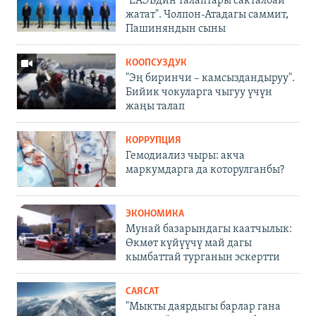
"ЕАЭБдин талаптары сакталбай
жатат". Чолпон-Атадагы саммит,
Пашиняндын сыны
КООПСУЗДУК
"Эң биринчи – камсыздандыруу".
Бийик чокуларга чыгуу үчүн
жаңы талап
КОРРУПЦИЯ
Гемодиализ чыры: акча
маркумдарга да которулганбы?
ЭКОНОМИКА
Мунай базарындагы каатчылык:
Өкмөт күйүүчү май дагы
кымбаттай турганын эскертти
САЯСАТ
"Мыкты даярдыгы барлар гана