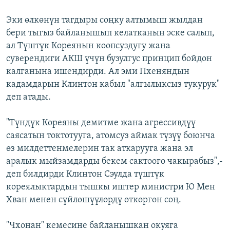
Эки өлкөнүн тагдыры соңку алтымыш жылдан
бери тыгыз байланышып келатканын эске салып,
ал Түштүк Кореянын коопсуздугу жана
суверендиги АКШ үчүн бузулгус принцип бойдон
калганына ишендирди. Ал эми Пхеняндын
кадамдарын Клинтон кабыл "алгылыксыз тукурук"
деп атады.
"Түндүк Кореяны демитме жана агрессивдүү
саясатын токтотууга, атомсуз аймак түзүү боюнча
өз милдеттенмелерин так аткарууга жана эл
аралык мыйзамдарды бекем сактоого чакырабыз",-
деп билдирди Клинтон Сэулда түштүк
кореялыктардын тышкы иштер министри Ю Мен
Хван менен сүйлөшүүлөрдү өткөргөн соң.
"Чхонан" кемесине байланышкан окуяга