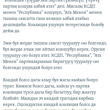
“коалиция түзүүдө эки партия сүйлөшүп, үчүнчү
партия кошула албай атат” деп. Мисалы КСДП
менен “Республика” кошулуп, “Ата Мекен” менен
тышкы саясатта гана келише албай атабыз
дешпедиби. Коалиция ушунун тегерегинде болобу
дейм да.
Эми бул жерде тышкы саясат тууралуу сөз болгондо,
бул жерде ачык эле айтып коюшубуз керек, Орусия
тууралуу сөз болуп атат. КСДП, “Республика”, “Ата
Мекен” партияларынын биригүүсү тууралуу сөз
болгондо ушундай болуп атат.
Кандай болсо дагы азыр бул жагы кыйын болуп
турат. Кимиси болсо дагы, кайсы үч партия
коалиция түзсө дагы бир багыттуу, бир жактуу
болбойт. Мындан эч кандай трагедия көрбөш
керек. Ошондуктан кандай коалиция болсо да