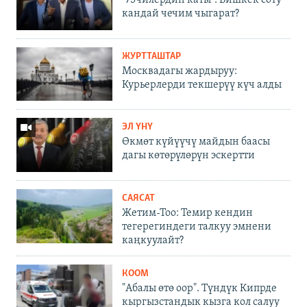
кандай чечим чыгарат?
ЖУРТТАШТАР
Москвадагы жардыруу:
Курьерлерди текшерүү күч алды
ЭЛ ҮНҮ
Өкмөт күйүүчү майдын баасы
дагы көтөрүлөрүн эскертти
САЯСАТ
Жетим-Тоо: Темир кендин
тегерегиндеги талкуу эмнени
каңкуулайт?
КООМ
"Абалы өтө оор". Түндүк Кипрде
кыргызстандык кызга кол салуу