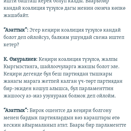
ишти башташ керек болуп калды. Баарыбир
кандай коалиция түзүлсө дагы менин оюмча көпкө
жашабайт.
“Азаттык”:
Эгер кеңири коалиция түзүлсө кандай
болот деп ойлойсуз, балким ушундай схема иштеп
кетер?
К. Өмүралиев:
Кеңири коалиция түзүлсө, жалпы
Кыргызстанга, шайлоочуларга жакшы болот эле.
Кеңири дегенде бул беш партиядан тышкары
жанагы марага жетпей калган үч-төрт партиядан
бир-экиден кошуп алышса, бул парламенттин
жашоосу аз-маз узунураак болмок деп ойлойм.
“Азаттык”:
Бирок ошентсе да кеңири болгону
менен бардык партиялардын көз караштары өтө
кескин айырмаланып атат. Баары бир парламентте