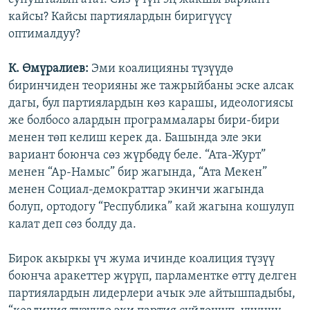
кайсы? Кайсы партиялардын биригүүсү
оптималдуу?
К. Өмүралиев:
Эми коалицияны түзүүдө
биринчиден теорияны же тажрыйбаны эске алсак
дагы, бул партиялардын көз карашы, идеологиясы
же болбосо алардын программалары бири-бири
менен төп келиш керек да. Башында эле эки
вариант боюнча сөз жүрбөдү беле. “Ата-Журт”
менен “Ар-Намыс” бир жагында, “Ата Мекен”
менен Социал-демократтар экинчи жагында
болуп, ортодогу “Республика” кай жагына кошулуп
калат деп сөз болду да.
Бирок акыркы үч жума ичинде коалиция түзүү
боюнча аракеттер жүрүп, парламентке өттү делген
партиялардын лидерлери ачык эле айтышпадыбы,