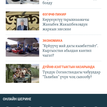
болду
ӨЗГӨЧӨ ПИКИР
Көрүнүктүү тарыхнаамачы
Жаныбек Жакыпбековдун
жаркын элесине
ЭКОНОМИКА
"Күйүүчү май дагы кымбаттайт".
Кыргызстан абалдан кантип
чыгат?
ДҮЙНӨ АЗАТТЫКТЫН НАЗАРЫНДА
Түндүк Ооганстандагы чабуулдар
"Талибан" үчүн чоң сынообу?
ОНЛАЙН ШЕРИНЕ