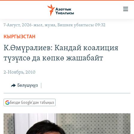
Линктер
Мазмунга
өтүңүз
7-Август, 2026-жыл, жума, Бишкек убактысы 09:32
Навигацияга
ЖАҢЫЛЫКТАР
өтүңүз
КЫРГЫЗСТАН
КЫРГЫЗСТАН
Издөөгө
К.Өмүралиев: Кандай коалиция
салыңыз
ДҮЙНӨ
КЫРГЫЗСТАН
түзүлсө да көпкө жашабайт
УКРАИНА
САЯСАТ
ДҮЙНӨ
2-Ноябрь, 2010
АТАЙЫН ИЛИКТӨӨ
ЭКОНОМИКА
БОРБОР АЗИЯ
ТВ ПРОГРАММАЛАР
Бөлүшүңүз
МАДАНИЯТ
ПОДКАСТ
БҮГҮН АЗАТТЫКТА
Бизди Google'дан табыңыз
ӨЗГӨЧӨ ПИКИР
ЭКСПЕРТТЕР ТАЛДАЙТ
БИЗ ЖАНА ДҮЙНӨ
Русский
ДАНИСТЕ