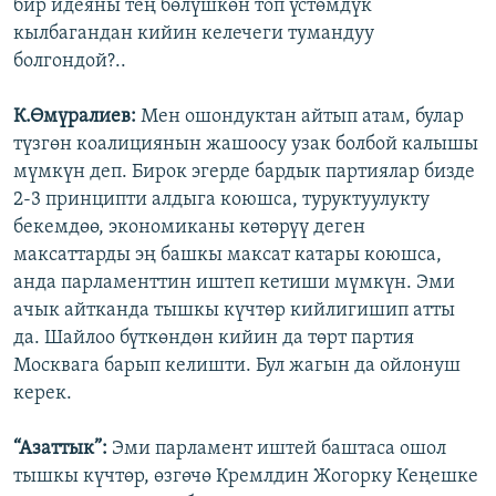
бир идеяны тең бөлүшкөн топ үстөмдүк
кылбагандан кийин келечеги тумандуу
болгондой?..
К.Өмүралиев:
Мен ошондуктан айтып атам, булар
түзгөн коалициянын жашоосу узак болбой калышы
мүмкүн деп. Бирок эгерде бардык партиялар бизде
2-3 принципти алдыга коюшса, туруктуулукту
бекемдөө, экономиканы көтөрүү деген
максаттарды эң башкы максат катары коюшса,
анда парламенттин иштеп кетиши мүмкүн. Эми
ачык айтканда тышкы күчтөр кийлигишип атты
да. Шайлоо бүткөндөн кийин да төрт партия
Москвага барып келишти. Бул жагын да ойлонуш
керек.
“Азаттык”:
Эми парламент иштей баштаса ошол
тышкы күчтөр, өзгөчө Кремлдин Жогорку Кеңешке