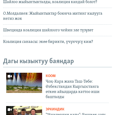
Шайлоо жыйынтыкталды, коалиция кандай болот?
О.Молдалиев: Жыйынтыктар боюнча митинг кылууга
негиз жок
Швецияда коалиция шайлоого чейин эле түзүлөт
Коалиция санаасы: экөө бирикти, үчүнчүсү ким?
Дагы кызыктуу баяндар
КООМ
Чоң-Кара жана Таш-Төбө:
Өзбекстандан Кыргызстанга
өткөн айылдарда каттоо иши
башталды
ЭРКИНДИК
"75чилердин каты": Бишкек соту