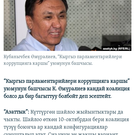
ОНЛАЙН ШЕРИНЕ
ЭЖЕ-СИҢДИЛЕР
АЗАТТЫК+
ЫҢГАЙСЫЗ СУРООЛОР
ЭЕ/АРнун бардык сайттары
Кубанычбек Өмүралиев, “Кыргыз парламентарийлери
коррупцияга каршы” уюмунун башчысы.
“Кыргыз парламентарийлери коррупцияга каршы”
уюмунун башчысы К. Өмүралиев кандай коалиция
болсо да бир багыттуу болбойт деп эсептейт.
“Азаттык”:
Күттүргөн шайлоо жыйынтыктары да
чыкты. Шайлоо өткөн 10-октябрдан бери коалиция
түзүү боюнча ар кандай конфигурациялар
сунушталып атат. Сиз үчүн эң жакшы вариант