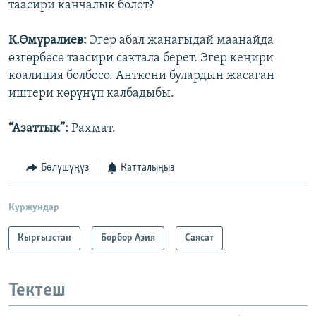
таасири канчалык болот?
К.Өмүралиев:
Эгер абал жанагыдай маанайда
өзгөрбөсө таасири сактала берет. Эгер кеңири
коалиция болбосо. Анткени булардын жасаган
иштери көрүнүп калбадыбы.
“Азаттык”:
Рахмат.
Бөлүшүңүз
Катталыңыз
Куржундар
Кыргызстан
Борбор Азия
Саясат
Тектеш