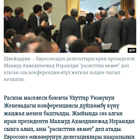
ОНЛАЙН ШЕРИНЕ
ЭЖЕ-СИҢДИЛЕР
АЗАТТЫК+
ЫҢГАЙСЫЗ СУРООЛОР
ЭЕ/АРнун бардык сайттары
Швейцария -- Евросоюздун делегаттары иран президенти
Махмуд Ахмединежад Израилди "расисттик өкмөт" деп
атаган соң конференция өтүп жаткан залдан чыгып
кетишти.
Расизм маселеси боюнча Улуттар Уюмунун
Женевадагы конференциясы дүйшөмбү күнү
жаңжал менен башталды. Жыйында сөз алган
иран президенти Махмуд Ахмединежад Израилди
сынга алып, аны "расисттик өкмөт" деп атады.
Евросоюз өлкөлөрүнүн делегациялары нааразылык