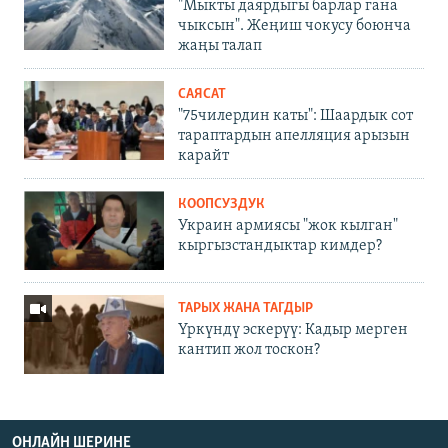
"Мыкты даярдыгы барлар гана
чыксын". Жеңиш чокусу боюнча
жаңы талап
САЯСАТ
"75чилердин каты": Шаардык сот
тараптардын апелляция арызын
карайт
КООПСУЗДУК
Украин армиясы "жок кылган"
кыргызстандыктар кимдер?
ТАРЫХ ЖАНА ТАГДЫР
Үркүндү эскерүү: Кадыр мерген
кантип жол тоскон?
ОНЛАЙН ШЕРИНЕ