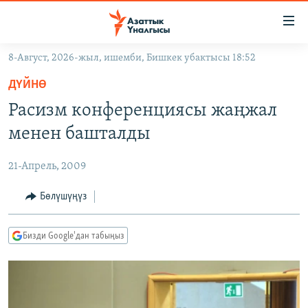
Линктер
Мазмунга
өтүңүз
8-Август, 2026-жыл, ишемби, Бишкек убактысы 18:52
Навигацияга
ЖАҢЫЛЫКТАР
өтүңүз
ДҮЙНӨ
КЫРГЫЗСТАН
Издөөгө
Расизм конференциясы жаңжал
салыңыз
ДҮЙНӨ
КЫРГЫЗСТАН
менен башталды
УКРАИНА
САЯСАТ
ДҮЙНӨ
21-Апрель, 2009
АТАЙЫН ИЛИКТӨӨ
ЭКОНОМИКА
БОРБОР АЗИЯ
ТВ ПРОГРАММАЛАР
Бөлүшүңүз
МАДАНИЯТ
ПОДКАСТ
БҮГҮН АЗАТТЫКТА
Бизди Google'дан табыңыз
ӨЗГӨЧӨ ПИКИР
ЭКСПЕРТТЕР ТАЛДАЙТ
БИЗ ЖАНА ДҮЙНӨ
Русский
ДАНИСТЕ