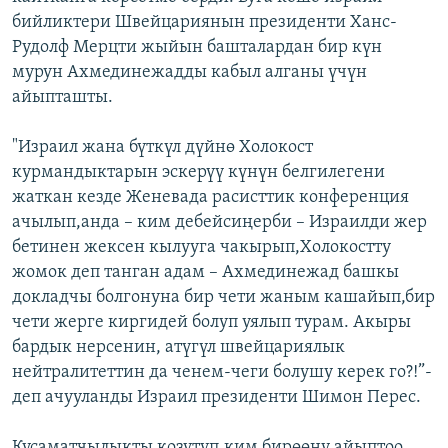
бийликтери Швейцариянын президенти Ханс-
Рудолф Мерцти жыйын башталардан бир күн
мурун Ахмединежадды кабыл алганы үчүн
айыпташты.
"Израил жана бүткүл дүйнө Холокост
курмандыктарын эскерүү күнүн белгилегени
жаткан кезде Женевада расисттик конференция
ачылып,анда – ким дебейсиңерби – Израилди жер
бетинен жексен кылууга чакырып,Холокостту
жомок деп танган адам – Ахмединежад башкы
докладчы болгонуна бир чети жаным кашайып,бир
чети жерге киргидей болуп уялып турам. Акыры
бардык нерсенин, атүгүл швейцариялык
нейтралитеттин да ченем-чеги болушу керек го?!”-
деп ачууланды Израил президенти Шимон Перес.
Кусаматчылыкты козутуп,ким бирөөнү айыптоо