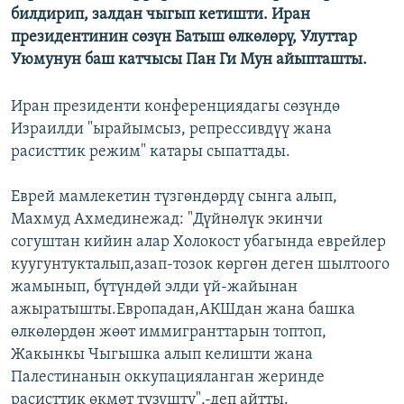
билдирип, залдан чыгып кетишти. Иран
президентинин сөзүн Батыш өлкөлөрү, Улуттар
Уюмунун баш катчысы Пан Ги Мун айыпташты.
Иран президенти конференциядагы сөзүндө
Израилди "ырайымсыз, репрессивдүү жана
расисттик режим" катары сыпаттады.
Еврей мамлекетин түзгөндөрдү сынга алып,
Махмуд Ахмединежад: "Дүйнөлүк экинчи
согуштан кийин алар Холокост убагында еврейлер
куугунтукталып,азап-тозок көргөн деген шылтоого
жамынып, бүтүндөй элди үй-жайынан
ажыратышты.Европадан,АКШдан жана башка
өлкөлөрдөн жөөт иммигранттарын топтоп,
Жакынкы Чыгышка алып келишти жана
Палестинанын оккупацияланган жеринде
расисттик өкмөт түзүштү",-деп айтты.