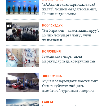
"ЕАЭБдин талаптары сакталбай
жатат". Чолпон-Атадагы саммит,
Пашиняндын сыны
КООПСУЗДУК
"Эң биринчи – камсыздандыруу".
Бийик чокуларга чыгуу үчүн
жаңы талап
КОРРУПЦИЯ
Гемодиализ чыры: акча
маркумдарга да которулганбы?
ЭКОНОМИКА
Мунай базарындагы каатчылык:
Өкмөт күйүүчү май дагы
кымбаттай турганын эскертти
САЯСАТ