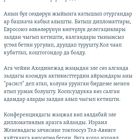
Анын бул сөздөрүн жыйынга катышып отургандар
ар башкача кабыл алышты. Батыш дипломаттары,
Евросоюз өлкөлөрүнүн көпчүлүк делегациялары
залдан чыгып кетишти, калгандары тынымсыз
үстөл бетин ургулап, дуулдап турушту.Кол чаап
кубаттап, коштогондор да болду.
Ага чейин Ахединежад жаңыдан эле сөз алганда
залдагы коомдук активисттердин айрымдары аны
"расист" деп атап, колуна урунган бирдеме менен
атып урмак болушту. Коопсуздукка көз салган
адамдар аларды залдан алып чыгып кетишти.
Конференциядагы жаңжал көп аялдабай эле
дипломатиялык аразга айланды. Израил
Женевадагы элчисине токтоосуз Тел-Авивге
кайтканга көрсөтмө берди. Буга кошо израил