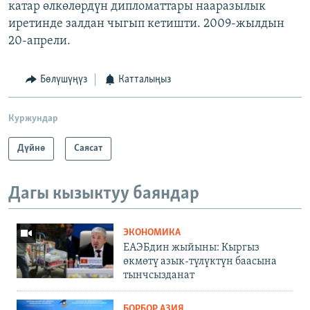
катар өлкөлөрдүн дипломаттары нааразылык
иретинде залдан чыгып кетишти. 2009-жылдын
20-апрели.
Бөлүшүңүз
Катталыңыз
Куржундар
Дүйнө
Саясат
Дагы кызыктуу баяндар
ЭКОНОМИКА
ЕАЭБдин жыйыны: Кыргыз
өкмөтү азык-түлүктүн баасына
тынчсызданат
БОРБОР АЗИЯ