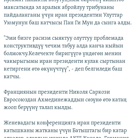
максатында эл аралык абройлуу трибунаны
пайдаланганы үчүн иран президентин Улуттар
Уюмунун баш катчысы Пан Ги Мун да сынга алды.
"Эми бизге расизм сыяктуу олуттуу проблемада
конструктивдүү чечим табуу алда канча кыйын
болмокчу.Келечекте биригүүгө үндөгөн менин
чакырыгымы иран президенти кулак сыртынан
кетиргени өтө өкүнүчтүү", - деп белгиледи баш
катчы.
Франциянын президенти Николя Саркози
Евросоюздан Ахмединежаддын сөзүнө өтө катаң
жооп берүүнү талап кылды.
Женевадагы конференцияга иран президенти
катышканы жатканы үчүн Батыштагы бир катар