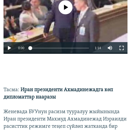
No media source currently available
0:00
1:14
Тасма:
Иран президенти Ахмадинежадга көп
дипломаттар нааразы
Женевада БУУнун расизм тууралуу жыйынында
Иран президенти Махмуд Ахмадинежад Израилди
расисттик режимге теңеп сүйлөп жатканда бир