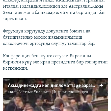
өлкөлөр, алардын ичинде АКШ,Канада, Германия,
Италия, Голландия,ошондой эле Австралия,Жаңы
Зеландия жана башкалар жыйынга баргандан баш
тартышкан.
Форумдун корутунду документи боюнча да
батыштагылар менен жакынкычыгыш
өлкөлөрүнүн ортосунда олуттуу талаштар бар.
Конференция беш күнгө созулат. Бирок аны
биринчи күнү эле иран президенти бир топ иритип
кеткенсиди.
Ахмадинежадга көп дипломаттар нааразы
автор
Азаттык Үналгысы | Кыргызстан: видео, фото, кабарлар