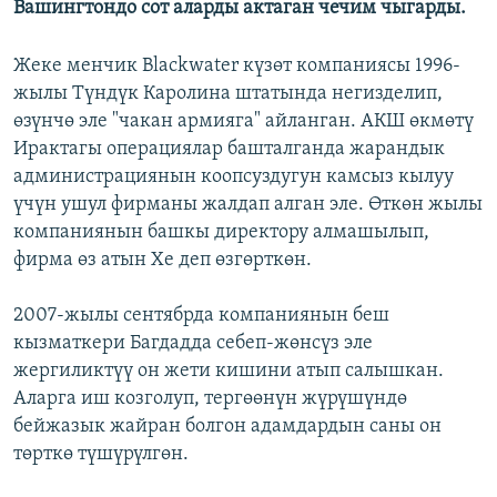
Вашингтондо сот аларды актаган чечим чыгарды.
Жеке менчик Blackwater күзөт компаниясы 1996-
жылы Түндүк Каролина штатында негизделип,
өзүнчө эле "чакан армияга" айланган. АКШ өкмөтү
Ирактагы операциялар башталганда жарандык
администрациянын коопсуздугун камсыз кылуу
үчүн ушул фирманы жалдап алган эле. Өткөн жылы
компаниянын башкы директору алмашылып,
фирма өз атын Хе деп өзгөрткөн.
2007-жылы сентябрда компаниянын беш
кызматкери Багдадда себеп-жөнсүз эле
жергиликтүү он жети кишини атып салышкан.
Аларга иш козголуп, тергөөнүн жүрүшүндө
бейжазык жайран болгон адамдардын саны он
төрткө түшүрүлгөн.