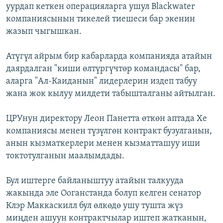
уурдап кеткен операцияларга ушул Blackwater
компаниясынын тикелей тиешеси бар экенин
жазып чыгышкан.
Атүгүл айрым бир кабарларда компанияда атайын
даярдалган "киши өлтүргүчтөр командасы" бар,
аларга "Ал-Каиданын" лидерлерин издеп табуу
жана жок кылуу милдети табышталганы айтылган.
ЦРУнун директору Леон Панетта өткөн аптада Хе
компаниясы менен түзүлгөн контракт бузулганын,
анын кызматкерлери менен кызматташуу иши
токтотулганын маалымдады.
Бул иштерге байланыштуу атайын талкууда
жакында эле Ооганстанда болуп келген сенатор
Клэр Маккаскилл бул өлкөдө ушу тушта жүз
миңден ашуун контрактчылар иштеп жатканын,