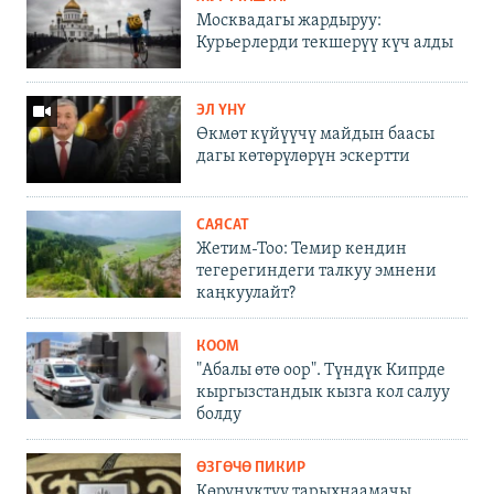
Москвадагы жардыруу:
Курьерлерди текшерүү күч алды
ЭЛ ҮНҮ
Өкмөт күйүүчү майдын баасы
дагы көтөрүлөрүн эскертти
САЯСАТ
Жетим-Тоо: Темир кендин
тегерегиндеги талкуу эмнени
каңкуулайт?
КООМ
"Абалы өтө оор". Түндүк Кипрде
кыргызстандык кызга кол салуу
болду
ӨЗГӨЧӨ ПИКИР
Көрүнүктүү тарыхнаамачы