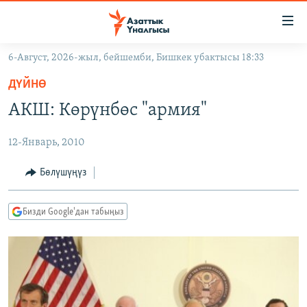
Линктер
Мазмунга
өтүңүз
6-Август, 2026-жыл, бейшемби, Бишкек убактысы 18:33
Навигацияга
ЖАҢЫЛЫКТАР
өтүңүз
ДҮЙНӨ
КЫРГЫЗСТАН
Издөөгө
АКШ: Көрүнбөс "армия"
салыңыз
ДҮЙНӨ
КЫРГЫЗСТАН
12-Январь, 2010
УКРАИНА
САЯСАТ
ДҮЙНӨ
АТАЙЫН ИЛИКТӨӨ
ЭКОНОМИКА
БОРБОР АЗИЯ
Бөлүшүңүз
ТВ ПРОГРАММАЛАР
МАДАНИЯТ
Бизди Google'дан табыңыз
ПОДКАСТ
БҮГҮН АЗАТТЫКТА
ӨЗГӨЧӨ ПИКИР
ЭКСПЕРТТЕР ТАЛДАЙТ
БИЗ ЖАНА ДҮЙНӨ
Русский
ДАНИСТЕ