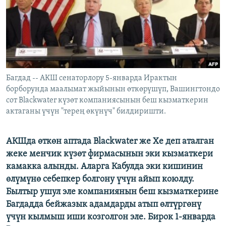
ОНЛАЙН ШЕРИНЕ
ЭЖЕ-СИҢДИЛЕР
АЗАТТЫК+
ЫҢГАЙСЫЗ СУРООЛОР
ЭЕ/АРнун бардык сайттары
Багдад -- АКШ сенаторлору 5-январда Ирактын
борборунда маалымат жыйынын өткөрүшүп, Вашингтондо
сот Blackwater күзөт компаниясынын беш кызматкерин
актаганы үчүн "терең өкүнүч" билдиришти.
АКШда өткөн аптада Blackwater же Хе деп аталган
жеке менчик күзөт фирмасынын эки кызматкери
камакка алынды. Аларга Кабулда эки кишинин
өлүмүнө себепкер болгону үчүн айып коюлду.
Былтыр ушул эле компаниянын беш кызматкерине
Багдадда бейжазык адамдарды атып өлтүргөнү
үчүн кылмыш иши козголгон эле. Бирок 1-январда