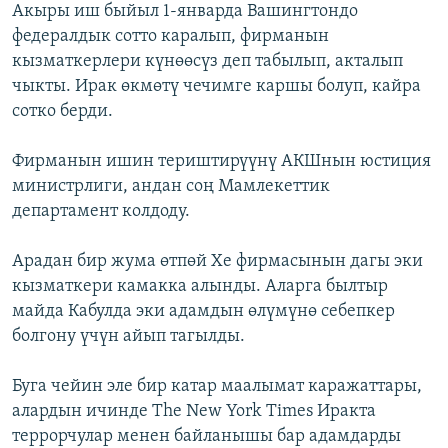
Акыры иш быйыл 1-январда Вашингтондо
федералдык сотто каралып, фирманын
кызматкерлери күнөөсүз деп табылып, акталып
чыкты. Ирак өкмөтү чечимге каршы болуп, кайра
сотко берди.
Фирманын ишин териштирүүнү АКШнын юстиция
министрлиги, андан соң Мамлекеттик
департамент колдоду.
Арадан бир жума өтпөй Хе фирмасынын дагы эки
кызматкери камакка алынды. Аларга былтыр
майда Кабулда эки адамдын өлүмүнө себепкер
болгону үчүн айып тагылды.
Буга чейин эле бир катар маалымат каражаттары,
алардын ичинде The New York Times Иракта
террорчулар менен байланышы бар адамдарды