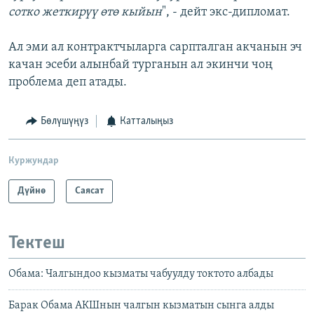
сотко жеткирүү өтө кыйын
", - дейт экс-дипломат.
Ал эми ал контрактчыларга сарпталган акчанын эч
качан эсеби алынбай турганын ал экинчи чоң
проблема деп атады.
Бөлүшүңүз
Катталыңыз
Куржундар
Дүйнө
Саясат
Тектеш
Обама: Чалгындоо кызматы чабуулду токтото албады
Барак Обама АКШнын чалгын кызматын сынга алды