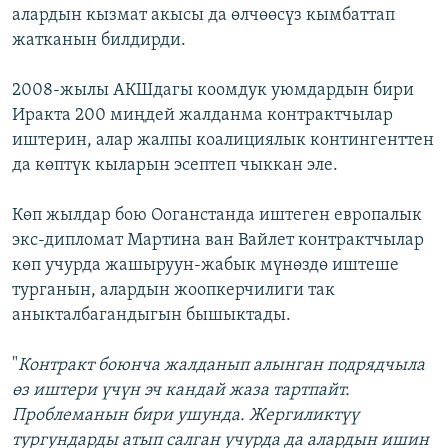
алардын кызмат акысы да өлчөөсүз кымбаттап
жатканын билдирди.
2008-жылы АКШдагы коомдук уюмдардын бири
Иракта 200 миңдей жалданма контрактчылар
иштерин, алар жалпы коалициялык контингенттен
да көптүк кыларын эсептеп чыккан эле.
Көп жылдар бою Ооганстанда иштеген европалык
экс-дипломат Мартина ван Вайлет контрактчылар
көп учурда жашыруун-жабык мүнөздө иштеше
турганын, алардын жоопкерчилиги так
аныкталбагандыгын бышыктады.
"
Контракт боюнча жалданып алынган подрядчыла
өз иштери үчүн эч кандай жаза тартпайт.
Проблеманын бири ушунда. Жергиликтүү
тургундарды атып салган учурда да алардын ишин