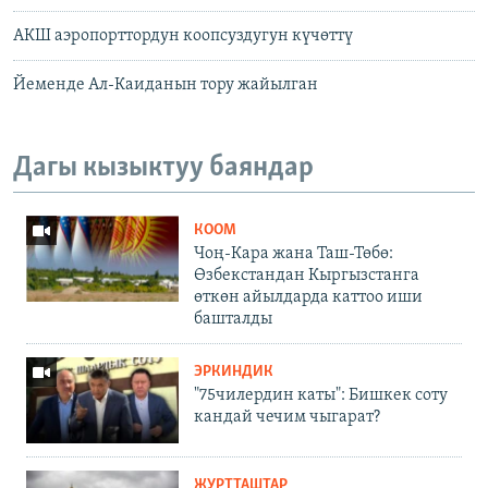
АКШ аэропорттордун коопсуздугун күчөттү
Йеменде Ал-Каиданын тору жайылган
Дагы кызыктуу баяндар
КООМ
Чоң-Кара жана Таш-Төбө:
Өзбекстандан Кыргызстанга
өткөн айылдарда каттоо иши
башталды
ЭРКИНДИК
"75чилердин каты": Бишкек соту
кандай чечим чыгарат?
ЖУРТТАШТАР