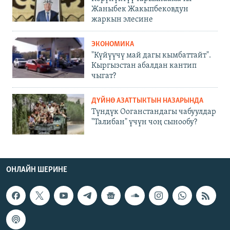
Жаныбек Жакыпбековдун
жаркын элесине
ЭКОНОМИКА
"Күйүүчү май дагы кымбаттайт".
Кыргызстан абалдан кантип
чыгат?
ДҮЙНӨ АЗАТТЫКТЫН НАЗАРЫНДА
Түндүк Ооганстандагы чабуулдар
"Талибан" үчүн чоң сынообу?
ОНЛАЙН ШЕРИНЕ