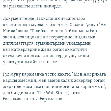
документтерди Пакистанды каралап көрсөтүү үчүн
жарыялашты деген пикирде.
Документтерде Пакистандынчалгындоо
кызматынын мурдагы башчысы Хамид Гулдун "Ал-
Каида" жана "Талибан" менен байланышы бар
экени, коалициянын аскерлерине, индиялык
дипломаттарга, гуманитардык уюмдардын
кызматкерлерине жана ооган өкмөтүнүн
өкүлдөрүнө кол салган иштерди ушу киши
уюштурганы айтылган эле.
Гул муну караманча четке какты. "Мен Америкага
каршы эмесмин, мен америкалык аскерлер ооган
жеринде жасап жаткан иштерге гана каршымын",-
деп билдирди ал The Wall Street Journal
басылмасынын кабарчысына.