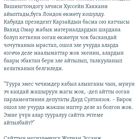
Вашингтондогу элчиси Хуссейн Хаккани
айыптады,буга Лондон өкмөтү кошулду.
Кабулда президент Карзайдын басма сөз катчысы
Вахид Омар жабык материалдардын шардана
болуп кеткени ооган өкмөтүн чок баскандай
чочутканын ырастап, ошол эле учурда аларда
өзгөчө деле маалыматтар жок экенин, алардын
баары эбактан бери эле айтылып, талкууланып
келатканын белгиледи.
"Туура эмес чечимдер кабыл алынганы чын, мунун
эч кандай жашыруун жагы жок, -деп айтты ооган
парламентинин депутаты Дауд Султанзоя. – Бирок
ошол эле учурда жакшы иштер деле аз болгон жок.
Эмне үчүн алар тууралуу сайтта эчтеме
айтылбайт?"
Сайттын негиздөөчүсү Жулиан Эссанж