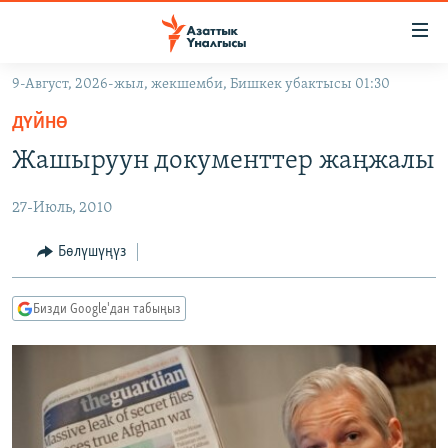
Линктер
Мазмунга
өтүңүз
9-Август, 2026-жыл, жекшемби, Бишкек убактысы 01:30
Навигацияга
ЖАҢЫЛЫКТАР
өтүңүз
ДҮЙНӨ
КЫРГЫЗСТАН
Издөөгө
Жашыруун документтер жаңжалы
салыңыз
ДҮЙНӨ
КЫРГЫЗСТАН
27-Июль, 2010
УКРАИНА
САЯСАТ
ДҮЙНӨ
АТАЙЫН ИЛИКТӨӨ
ЭКОНОМИКА
БОРБОР АЗИЯ
Бөлүшүңүз
ТВ ПРОГРАММАЛАР
МАДАНИЯТ
Бизди Google'дан табыңыз
ПОДКАСТ
БҮГҮН АЗАТТЫКТА
ӨЗГӨЧӨ ПИКИР
ЭКСПЕРТТЕР ТАЛДАЙТ
БИЗ ЖАНА ДҮЙНӨ
Русский
ДАНИСТЕ