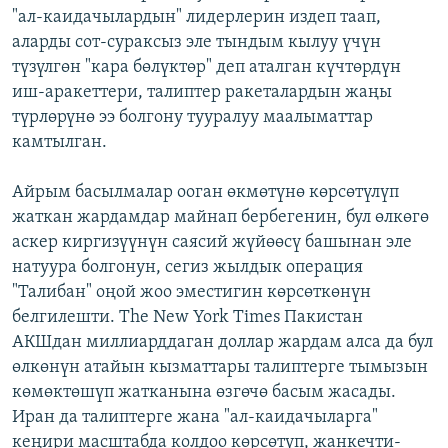
"ал-каидачылардын" лидерлерин издеп таап,
аларды сот-сураксыз эле тындым кылуу үчүн
түзүлгөн "кара бөлүктөр" деп аталган күчтөрдүн
иш-аракеттери, талиптер ракеталардын жаңы
түрлөрүнө ээ болгону тууралуу маалыматтар
камтылган.
Айрым басылмалар ооган өкмөтүнө көрсөтүлүп
жаткан жардамдар майнап бербегенин, бул өлкөгө
аскер киргизүүнүн саясий жүйөөсү башынан эле
натуура болгонун, сегиз жылдык операция
"Талибан" оңой жоо эместигин көрсөткөнүн
белгилешти. The New York Times Пакистан
АКШдан миллиарддаган доллар жардам алса да бул
өлкөнүн атайын кызматтары талиптерге тымызын
көмөктөшүп жатканына өзгөчө басым жасады.
Иран да талиптерге жана "ал-каидачыларга"
кеңири масштабда колдоо көрсөтүп, жанкечти-