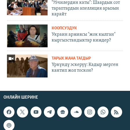
"75чилердин каты": Шаардык сот
тараптардын апелляция арызын
карайт
КООПСУЗДУК
Украин армиясы "жок кылган"
кыргызстандыктар кимдер?
ТАРЫХ ЖАНА ТАГДЫР
Үркүндү эскерүү: Кадыр мерген
кантип жол тоскон?
ОНЛАЙН ШЕРИНЕ