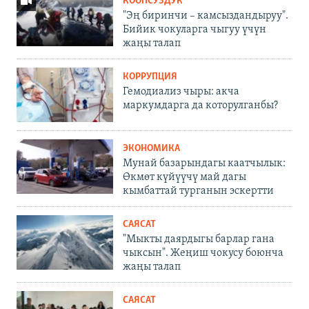
КООПСУЗДУК
"Эң биринчи – камсыздандыруу".
Бийик чокуларга чыгуу үчүн
жаңы талап
КОРРУПЦИЯ
Гемодиализ чыры: акча
маркумдарга да которулганбы?
ЭКОНОМИКА
Мунай базарындагы каатчылык:
Өкмөт күйүүчү май дагы
кымбаттай турганын эскертти
САЯСАТ
"Мыкты даярдыгы барлар гана
чыксын". Жеңиш чокусу боюнча
жаңы талап
САЯСАТ