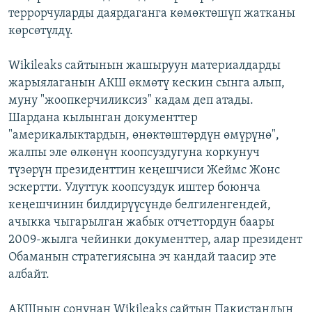
террорчуларды даярдаганга көмөктөшүп жатканы
көрсөтүлдү.
Wikileaks сайтынын жашыруун материалдарды
жарыялаганын АКШ өкмөтү кескин сынга алып,
муну "жоопкерчиликсиз" кадам деп атады.
Шардана кылынган документтер
"америкалыктардын, өнөктөштөрдүн өмүрүнө",
жалпы эле өлкөнүн коопсуздугуна коркунуч
түзөрүн президенттин кеңешчиси Жеймс Жонс
эскертти. Улуттук коопсуздук иштер боюнча
кеңешчинин билдирүүсүндө белгиленгендей,
ачыкка чыгарылган жабык отчеттордун баары
2009-жылга чейинки документтер, алар президент
Обаманын стратегиясына эч кандай таасир эте
албайт.
АКШнын соңунан Wikileaks сайтын Пакистандын