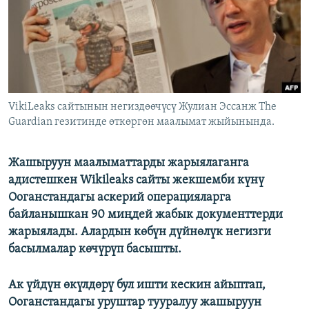
ОНЛАЙН ШЕРИНЕ
ЭЖЕ-СИҢДИЛЕР
АЗАТТЫК+
ЫҢГАЙСЫЗ СУРООЛОР
ЭЕ/АРнун бардык сайттары
VikiLeaks сайтынын негиздөөчүсү Жулиан Эссанж The
Guardian гезитинде өткөргөн маалымат жыйынында.
Жашыруун маалыматтарды жарыялаганга
адистешкен Wikileaks сайты жекшемби күнү
Ооганстандагы аскерий операцияларга
байланышкан 90 миңдей жабык документтерди
жарыялады. Алардын көбүн дүйнөлүк негизги
басылмалар көчүрүп басышты.
Ак үйдүн өкүлдөрү бул ишти кескин айыптап,
Ооганстандагы уруштар тууралуу жашыруун