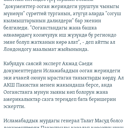
"документтер ооган жериндеги уруштун чыныгы
мүнөзүн" сүрөттөй турганын, атүгүл аларда "согуш
кылмыштарынын далилдери" бар экенин
белгиледи. "Ооганстандагы жана башка
өлкөлөрдөгү коомчулук иш жүзүндө бу региондо
эмне болуп жатканын көрө алат", - деп айтты ал
Лондондогу маалымат жыйынында.
Кабулдук саясий эксперт Ахмад Саеди
документтерден Исламабаддын ооган жериндеги
эки ачакей оюнун ырастаган таныктарды көрдү. Ал
АКШ Пакистан менен жакындаша берсе, анда
Ооганстанга мунун зыяны көп болорун жана
америкалыктар сазга тереңдеп бата беришерин
эскертти.
Исламабаддык мурдагы генерал Талат Масуд болсо