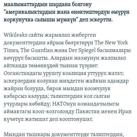
маалыматтардын шардана болгону
"америкалыктардын жана өнөктөштөрдүн өмүрүн
коркунучка салышы мүмкүн" деп эскертти.
Wikileaks сайты жарыялап жиберген
документтердин айрым бөлүктөрүн The New York
Times, The Guardian жана Der Spiegel басылмалары
көчүрүп басышты. Алардын мазмунун жалпылап
айтканда төмөнкүдөй тыянак түзүлөт:
Ооганстандагы урушту коалиция уттуруп жатат;
аскерлердин колунан миңдеген жайкын адамдар
жайран болууда, бирок мындан коомчулук
кабарсыз калууда; талиптердин кол салган
учурлары көбөйдү; НАТОнун командачылыгы
аймактагы кооп-козголоңду Пакистан менен Иран
күчөтүп жатышат деп кооптонушат.
Мындан тышкары документтерде талиптердин,