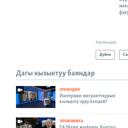
мак
фак
Куржундар
Дүйнө
Са
Дагы кызыктуу баяндар
ЭРКИНДИК
Иштерман мигранттардын
коомдогу орду кандай?
ЭКОНОМИКА
ЕАЭБдин жыйыны: Кыргыз