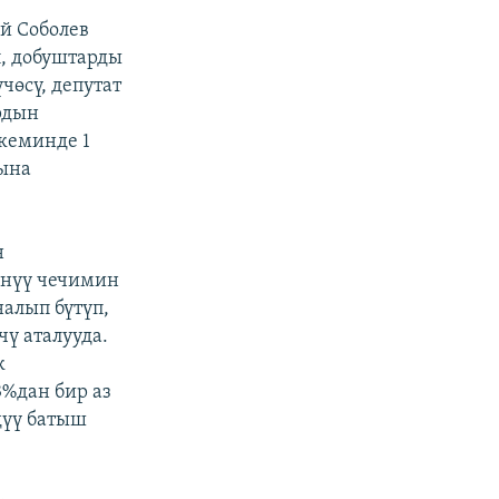
й Соболев
, добуштарды
чөсү, депутат
рдын
кеминде 1
сына
н
үнүү чечимин
алып бүтүп,
ү аталууда.
к
%дан бир аз
дүү батыш