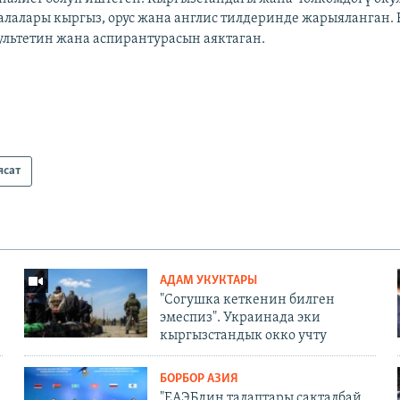
алалары кыргыз, орус жана англис тилдеринде жарыяланган.
ультетин жана аспирантурасын аяктаган.​
ясат
АДАМ УКУКТАРЫ
"Согушка кеткенин билген
эмеспиз". Украинада эки
кыргызстандык окко учту
БОРБОР АЗИЯ
"ЕАЭБдин талаптары сакталбай