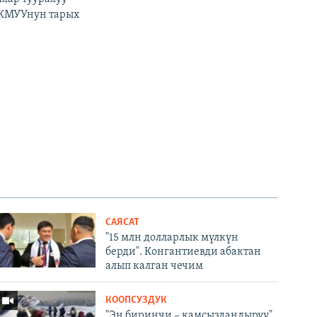
 КМУУнун тарых
САЯСАТ
"15 млн долларлык мүлкүн
берди". Конгантиевди абактан
алып калган чечим
КООПСУЗДУК
"Эң биринчи – камсыздандыруу".