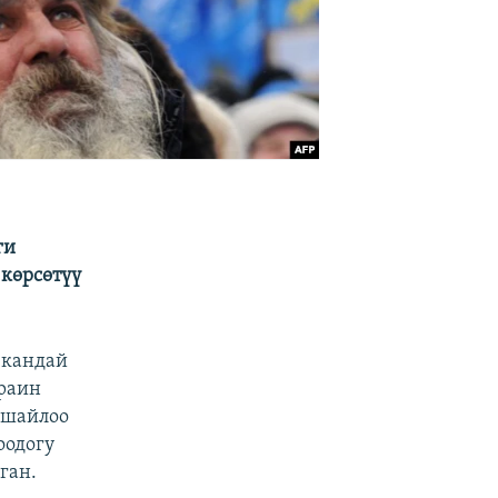
ги
көрсөтүү
 кандай
краин
 шайлоо
оодогу
ган.