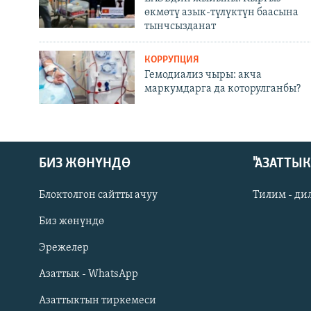
өкмөтү азык-түлүктүн баасына
тынчсызданат
КОРРУПЦИЯ
Гемодиализ чыры: акча
маркумдарга да которулганбы?
БИЗ ЖӨНҮНДӨ
"АЗАТТЫ
Блоктолгон сайтты ачуу
Тилим - ди
Биз жөнүндө
Русский
Эрежелер
Азаттык - WhatsApp
ОНЛАЙН ШЕРИНЕ
Азаттыктын тиркемеси