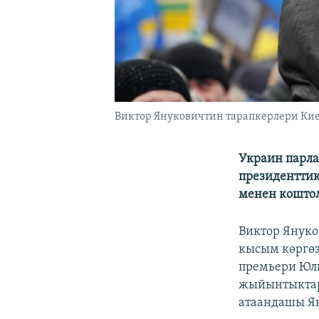
Виктор Януковичтин тарапкерлери Киев
Украин парл
президенттик
менен коштол
Виктор Януко
кысым көргөз
премьери Юл
жыйынтыктар
атаандашы Ян