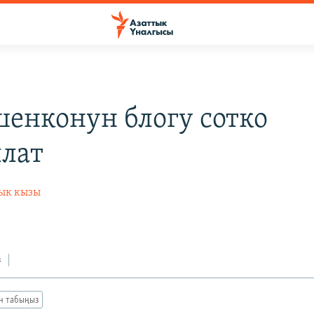
енконун блогу сотко
лат
ык кызы
0
з
ан табыңыз