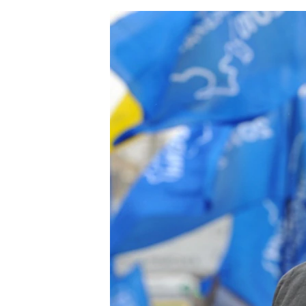
ЭЖЕ-СИҢДИЛЕР
АЗАТТЫК+
ЫҢГАЙСЫЗ СУРООЛОР