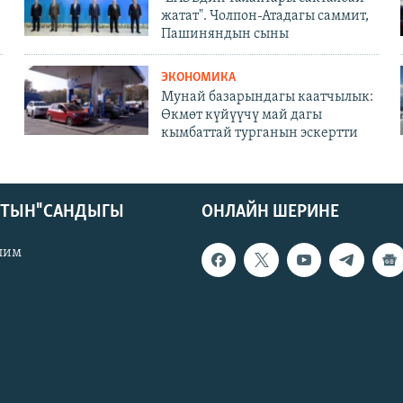
жатат". Чолпон-Атадагы саммит,
Пашиняндын сыны
ЭКОНОМИКА
Мунай базарындагы каатчылык:
Өкмөт күйүүчү май дагы
кымбаттай турганын эскертти
КТЫН" САНДЫГЫ
ОНЛАЙН ШЕРИНЕ
лим