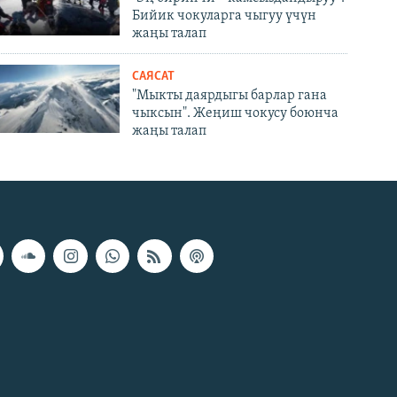
Бийик чокуларга чыгуу үчүн
жаңы талап
САЯСАТ
"Мыкты даярдыгы барлар гана
чыксын". Жеңиш чокусу боюнча
жаңы талап