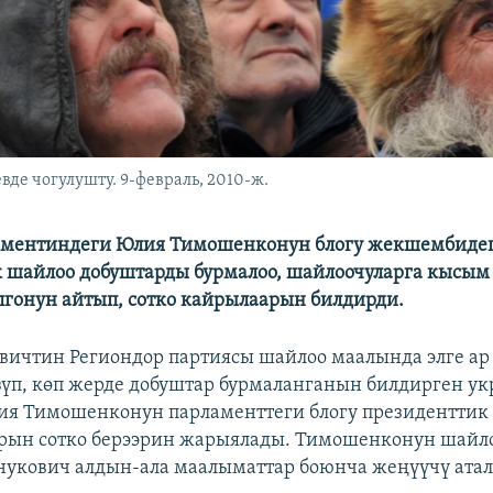
де чогулушту. 9-февраль, 2010-ж.
аментиндеги Юлия Тимошенконун блогу жекшембиде
 шайлоо добуштарды бурмалоо, шайлоочуларга кысым 
гонун айтып, сотко кайрылаарын билдирди.
вичтин Региондор партиясы шайлоо маалында элге ар
үп, көп жерде добуштар бурмаланганын билдирген у
ия Тимошенконун парламенттеги блогу президенттик
ын сотко берээрин жарыялады. Тимошенконун шайл
укович алдын-ала маалыматтар боюнча жеңүүчү атал