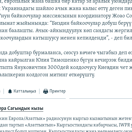
, европалык жана башка бир катар эл аралык уюмда
 Украинадагы шайлоо ачык жана калыс өттү деген п
Унун байкоочулар миссиясынын координатору Жоао Со
лымат жыйынында: “Биздин байкоочулар добуш берүү 
ан баалашты. Ачык-айкындуулук көп сандагы жерги
йкоочулардын катышуусу менен кепилденди”, - деп би
да добуштар бурмаланса, сөзсүз көчөгө чыгабыз деп ө
на кайрылган Юлия Тимошенко бүгүн кечирээк билд
л тапта Януковичтин 3000дей колдоочусу Киевдин чет
 талапкерин колдогон митинг өткөрүштү.
з
Катталыңыз
Принтер
ера Сагындык кызы
кин Европа/Азаттык» радиосунун кыргыз кызматынын жетекч
дан тартып «Азаттыктын» Кыргызстандагы кабарчысы, IWPR
налист болуп иштеген. Кыргызстандагы жана чөлкөмдөгү окуя