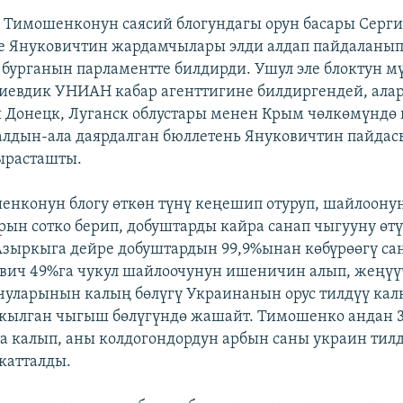
Тимошенконун саясий блогундагы орун басары Серги
е Януковичтин жардамчылары элди алдап пайдаланып
 бурганын парламентте билдирди. Ушул эле блоктун мү
иевдик УНИАН кабар агенттигине билдиргендей, ала
 Донецк, Луганск облустары менен Крым чөлкөмүндө 
лдын-ала даярдалган бюллетень Януковичтин пайда
ырасташты.
енконун блогу өткөн түнү кеңешип отуруп, шайлоону
н сотко берип, добуштарды кайра санап чыгууну өт
Азыркыга дейре добуштардын 99,9%ынан көбүрөөгү сан
вич 49%га чукул шайлоочунун ишеничин алып, жеңүүч
уларынын калың бөлүгү Украинанын орус тилдүү кал
кылган чыгыш бөлүгүндө жашайт. Тимошенко андан 3
та калып, аны колдогондордун арбын саны украин тил
катталды.