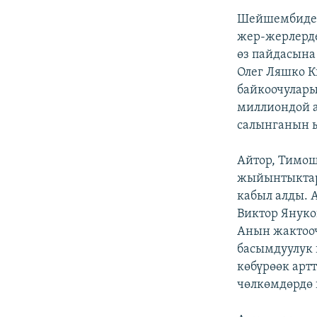
Шейшембиде 
жер-жерлерд
өз пайдасына
Олег Ляшко К
байкоочулары
миллиондой а
салынганын 
Айтор, Тимош
жыйынтыктары
кабыл алды. 
Виктор Януко
Анын жактооч
басымдуулук 
көбүрөөк арт
чөлкөмдөрдө 