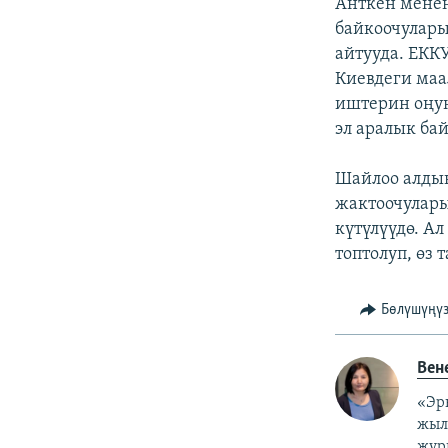
Анткен менен
байкоочулары
айтууда. ЕКК
Киевдеги маа
иштерин оңун
эл аралык ба
Шайлоо алдын
жактоочулары
күтүлүүдө. А
топтолуп, өз
Бөлүшүңү
Вен
«Эр
жыл
жур