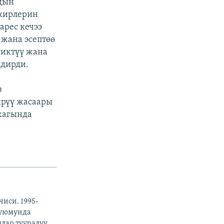
рдын
икирлерин
арес кечээ
жана эсептөө
ликтүү жана
лдирди.
з
ирүү жасаары
 жагында
иси. 1995-
 уюмунда
лар тууралуу