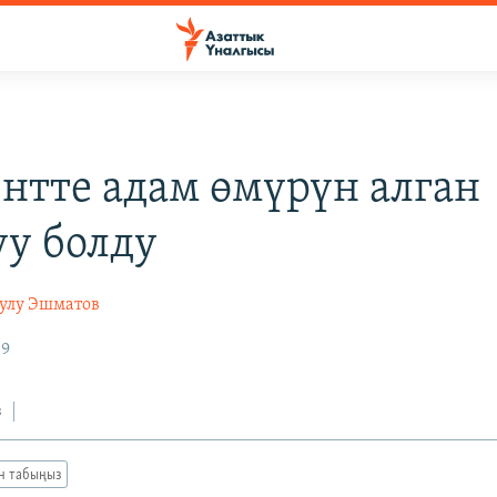
нтте адам өмүрүн алган
у болду
уулу Эшматов
09
з
ан табыңыз