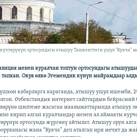
күчтөрүнүн ортосундагы атышуу Ташкенттеги ушул "Кукча" м
лиция менен куралчан топтун ортосундагы атышууда
а тапкан. Окуя өлкө Эгемендик күнүн майрамдаар алды
үшкөн кабарларга караганда, атышуу ушул ишемби, 29
олгон. Өзбекстандык интернет сайттардын бейрасмий 
лөрүнө шилтеме жасаган маалыматтарында атышуу эк
ине кирип алган куралчандар менен ал аймакты курчо
өрүнүн ортосунда жүргөнү айтылат. Атышуу орун алг
оруканасы жана “Кукча” деп аталган ири мечит да жа