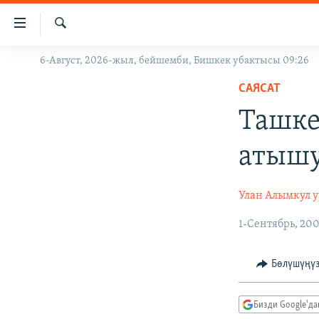
Линктер
Мазмунга
өтүңүз
Издөө
6-Август, 2026-жыл, бейшемби, Бишкек убактысы 09:26
ЖАҢЫЛЫКТАР
Навигацияга
өтүңүз
САЯСАТ
КЫРГЫЗСТАН
Издөөгө
Ташке
ДҮЙНӨ
КЫРГЫЗСТАН
салыңыз
УКРАИНА
САЯСАТ
ДҮЙНӨ
атышу
АТАЙЫН ИЛИКТӨӨ
ЭКОНОМИКА
БОРБОР АЗИЯ
ТВ ПРОГРАММАЛАР
МАДАНИЯТ
Улан Алымкул 
ПОДКАСТ
БҮГҮН АЗАТТЫКТА
1-Сентябрь, 20
ӨЗГӨЧӨ ПИКИР
ЭКСПЕРТТЕР ТАЛДАЙТ
Бөлүшүңү
БИЗ ЖАНА ДҮЙНӨ
ДАНИСТЕ
Бизди Google'д