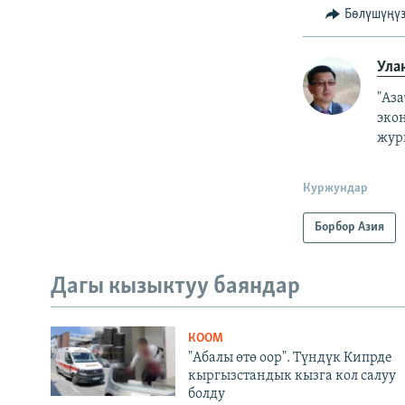
Бөлүшүңү
Ула
"Аз
эко
жур
Куржундар
Борбор Азия
Дагы кызыктуу баяндар
КООМ
"Абалы өтө оор". Түндүк Кипрде
кыргызстандык кызга кол салуу
болду