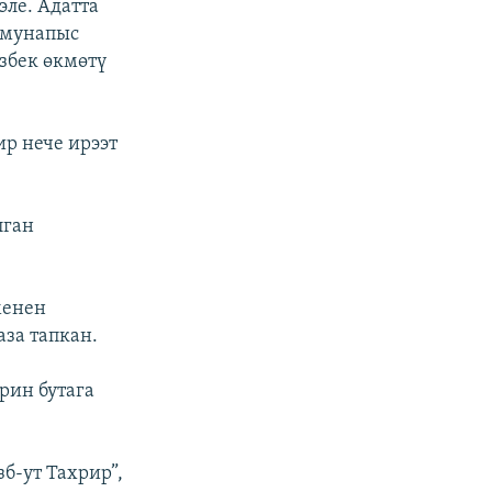
эле. Адатта
 мунапыс
збек өкмөтү
ир нече ирээт
лган
менен
за тапкан.
рин бутага
б-ут Тахрир”,