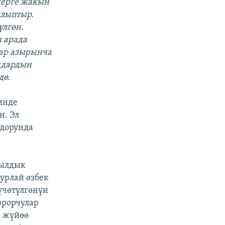
жерге жакын
ылыптыр.
үлгөн.
 арада
лар азырынча
андардын
дө.
инде
н. Эл
ндорунда
жылдык
урлай өзбек
үчөтүлгөнүн
ррорчулар
н жүйөө