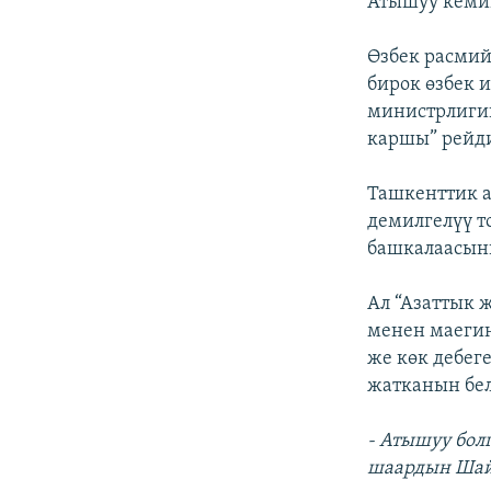
Атышуу кеми
Өзбек расмий
бирок өзбек 
министрлиги
каршы” рейди
Ташкенттик а
демилгелүү т
башкалаасыны
Ал “Азаттык 
менен маегин
же көк дебег
жатканын бел
- Атышуу бол
шаардын Шайх