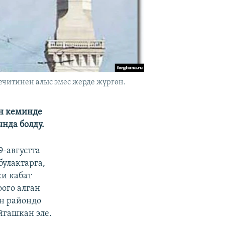
ечитинен алыс эмес жерде жүргөн.
н кеминде
нда болду.
-августта
булактарга,
и кабат
ого алган
ан райондо
йгашкан эле.