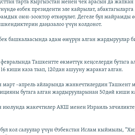
усттан тарта Кыргызстан менен чек арасын да жапкан 
нүндө өзбек президенти эле кайрылат, абактагыларга
рамдык оюн-зооктор өткөрүлөт. Дегеле бул майрамды ө
шкендиктерин даңазалоо үчүн колдонот.
збек башкалаасында адам өмүрүн алган жардыруулар б
февралында Ташкентте өкмөттүк кеңселерди бутага а
16 киши каза таап, 120дан ашууну жаракат алган.
 март –апрель айларында жанкечтилердин Ташкент 
ицияны бутага алган жардырууларынан 50дөй киши ка
 июлунда жакечтилер АКШ менен Израиль элчиликте
 бул кол салуулар үчүн Өзбекстан Ислам кыймылы, “Хиз