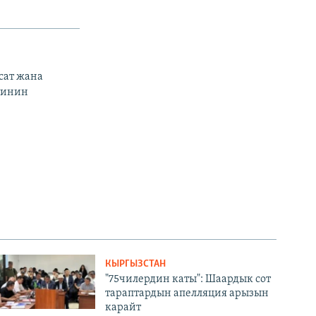
сат жана
тинин
КЫРГЫЗСТАН
"75чилердин каты": Шаардык сот
тараптардын апелляция арызын
карайт