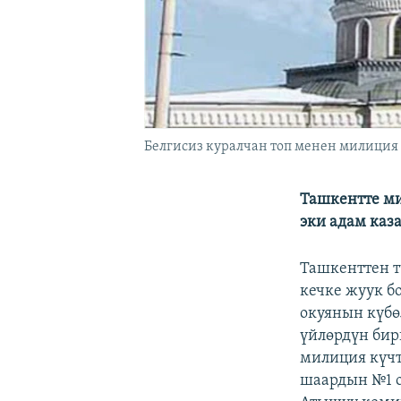
Белгисиз куралчан топ менен милиция 
Ташкентте ми
эки адам каз
Ташкенттен т
кечке жуук б
окуянын күбө
үйлөрдүн бир
милиция күчт
шаардын №1 о