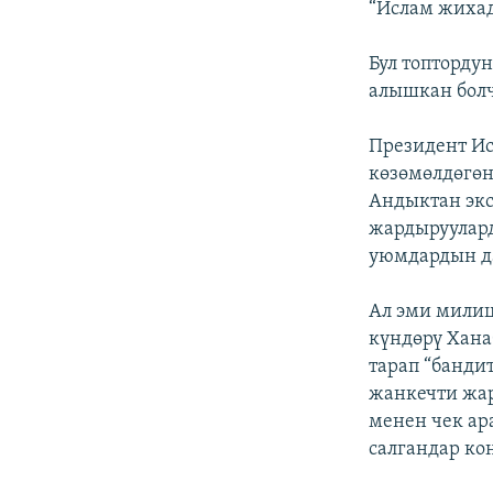
“Ислам жиха
Бул топторду
алышкан болч
Президент И
көзөмөлдөгө
Андыктан экс
жардыруулард
уюмдардын да
Ал эми милиц
күндөрү Хана
тарап “банди
жанкечти жар
менен чек ар
салгандар ко