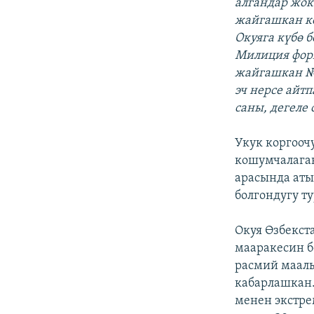
алгандар жок
жайгашкан кө
Окуяга күбө 
Милиция форм
жайгашкан №1
эч нерсе айт
саны, дегеле
Укук коргооч
кошумчалаган
арасында аты
болгондугу т
Окуя Өзбекс
мааракесин б
расмий маалы
кабарлашкан.
менен экстре