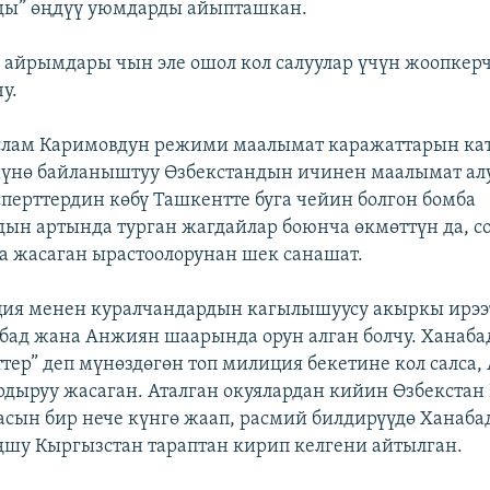
ды” өңдүү уюмдарды айыпташкан.
н айрымдары чын эле ошол кол салуулар үчүн жоопкер
у.
слам Каримовдун режими маалымат каражаттарын ка
нүнө байланыштуу Өзбекстандын ичинен маалымат ал
перттердин көбү Ташкентте буга чейин болгон бомба
ын артында турган жагдайлар боюнча өкмөттүн да, с
 жасаган ырастоолорунан шек санашат.
ия менен куралчандардын кагылышуусу акыркы ирээт
бад жана Анжиян шаарында орун алган болчу. Ханаба
ттер” деп мүнөздөгөн топ милиция бекетине кол салса
дыруу жасаган. Аталган окуялардан кийин Өзбекстан
асын бир нече күнгө жаап, расмий билдирүүдө Ханаба
ңшу Кыргызстан тараптан кирип келгени айтылган.