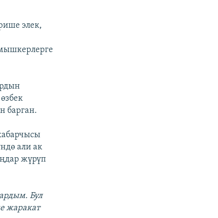
рише элек,
лмышкерлерге
ардын
 өзбек
н барган.
кабарчысы
ндө али ак
ыңдар жүрүп
ардым. Бул
е жаракат