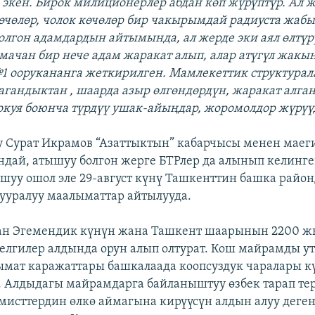
 экен. Бирок милиционерлер абдан көп жүрүптүр. Ал 
чөлөр, чолок көчөлөр бир чакырымдай радиуста жаб
болгон адамдардын айтымында, ал жерде эки аял өлтүр
ачан бир нече адам жаракат алып, алар атүгүл жакын
 оорукананга жеткирилген. Мамлекеттик структура
пагандыктан , шаарда азыр өлгөндөрдүн, жаракат алг
 окуя боюнча түрдүү ушак-айыңдар, жоромолдор жүрүү
у Сурат Икрамов “Азаттыктын” кабарчысы менен маег
дай, атышуу болгон жерге БТРлер да алынып келинге
шуу ошол эле 29-август күнү Ташкенттин башка райо
уууралуу маалыматтар айтылууда.
тан Эгемендик күнүн жана Ташкент шаарынын 2200 
елгилер алдында орун алып олтурат. Кош майрамды ут
мат каражаттары башкалаада коопсуздук чаралары к
 Алдыдагы майрамдарга байланыштуу өзбек тарап те
мисттердин өлкө аймагына кирүүсүн алдын алуу деге