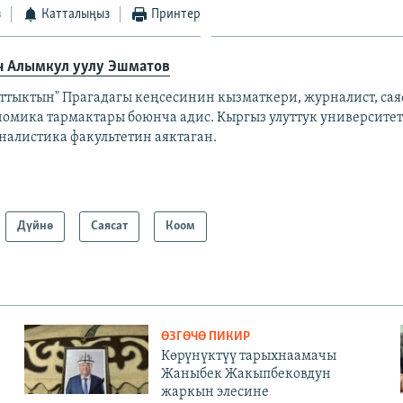
з
Катталыңыз
Принтер
н Алымкул уулу Эшматов
аттыктын" Прагадагы кеңсесинин кызматкери, журналист, сая
номика тармактары боюнча адис. Кыргыз улуттук университе
налистика факультетин аяктаган.
Дүйнө
Саясат
Коом
ӨЗГӨЧӨ ПИКИР
Көрүнүктүү тарыхнаамачы
Жаныбек Жакыпбековдун
жаркын элесине