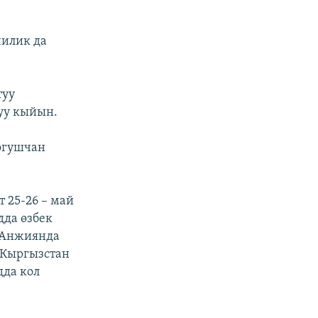
чилик да
туу
уу кыйын.
огушчан
 25-26 – май
дда өзбек
, Анжиянда
 Кыргызстан
дда кол