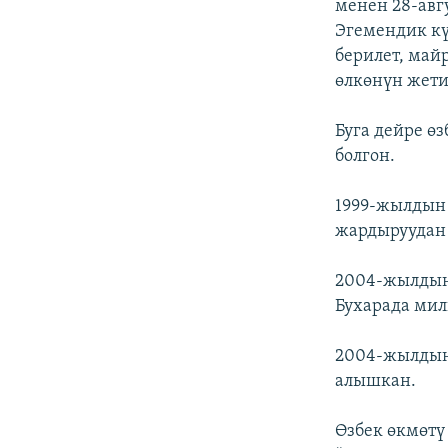
менен 28-авг
Эгемендик кү
берилет, май
өлкөнүн жети
Буга дейре ө
болгон.
1999-жылдын 
жардыруудан 
2004-жылдын
Бухарада мил
2004-жылдын
алышкан.
Өзбек өкмөтү