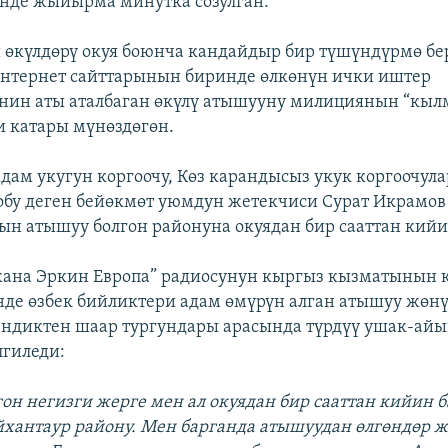
нде жыйырма минутка созулган.
 өкүлдөрү окуя боюнча кандайдыр бир түшүндүрмө бе
интернет сайттарынын биринде өлкөнүн ички иштер
нин аты аталбаган өкүлү атышууну милициянын “кы
 катары мүнөздөгөн.
дам укугун коргоочу, Көз карандысыз укук коргоочул
обу деген бейөкмөт уюмдун жетекчиси Сурат Икрамов
н атышуу болгон районуна окуядан бир сааттан кийи
жана Эркин Европа” радиосунун кыргыз кызматынын 
де өзбек бийликтери адам өмүрүн алган атышуу жөнү
ендиктен шаар тургундары арасында түрдүү ушак-ай
гиледи:
гон негизги жерге мен ал окуядан бир сааттан кийин б
антаур району. Мен барганда атышуудан өлгөндөр ж