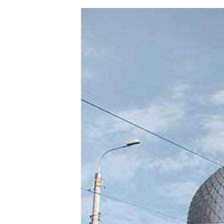
ЭЖЕ-СИҢДИЛЕР
АЗАТТЫК+
ЫҢГАЙСЫЗ СУРООЛОР